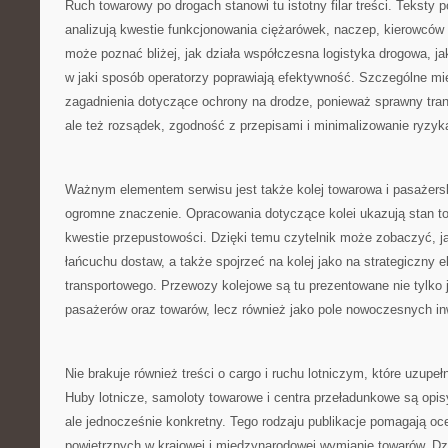
Ruch towarowy po drogach stanowi tu istotny filar treści. Teksty 
analizują kwestie funkcjonowania ciężarówek, naczep, kierowców 
może poznać bliżej, jak działa współczesna logistyka drogowa, jak
w jaki sposób operatorzy poprawiają efektywność. Szczególne mi
zagadnienia dotyczące ochrony na drodze, ponieważ sprawny trans
ale też rozsądek, zgodność z przepisami i minimalizowanie ryzyk
Ważnym elementem serwisu jest także kolej towarowa i pasażers
ogromne znaczenie. Opracowania dotyczące kolei ukazują stan tor
kwestie przepustowości. Dzięki temu czytelnik może zobaczyć, ja
łańcuchu dostaw, a także spojrzeć na kolej jako na strategiczny
transportowego. Przewozy kolejowe są tu prezentowane nie tylko
pasażerów oraz towarów, lecz również jako pole nowoczesnych in
Nie brakuje również treści o cargo i ruchu lotniczym, które uzupełn
Huby lotnicze, samoloty towarowe i centra przeładunkowe są opi
ale jednocześnie konkretny. Tego rodzaju publikacje pomagają oc
powietrznych w krajowej i międzynarodowej wymianie towarów. Dzi