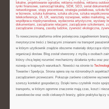
lokalne
,
projektowanie ogrodów
,
reklama mobilna
,
reklama outdoor
rynki finansowe
,
samorząd lokalny
,
SEM
,
SEO
,
serial dokumental
networkingowe
,
stopy procentowe
,
strategia podatkowa
,
szkoła fi
w biznesie
,
sztuka kulinarna
,
sztuka uliczna
,
sztuka współczesna
telekonferencje
,
UI
,
UX
,
warsztaty rozwojowe
,
wideo marketing
,
w
współpraca międzynarodowa
,
wydarzenia artystyczne
,
wystawy b
dokumentami
,
zarządzanie relacjami
,
zarządzanie szkoleniami
,
z
zarządzanie zmianą
,
zasoby ludzkie
,
żywność ekologiczna
,
żywno
To nowoczesna platforma online poświęcona zagadnieniom branży
merytoryczne treści z bieżącymi zmianami na transport pasażersk
w którym użytkownik znajdzie obszerne materiały dotyczące różn
organizacji dostaw. Blog został stworzony z myślą o osobach za
którzy chcą lepiej rozumieć mechanizmy działania rynku oraz p
rozwoju w krajowych warunkach. Nowości na stronie to
Technologi
Towarów i Spedycja. Strona opiera się na różnorodnych aspektac
zarządzaniem przewozami. Pokazuje zarówno codzienne wyzwania
szerszy kontekst gospodarczy. Dzięki temu czytelnik może spojrz
transportu, w którym ogromne znaczenie mają czas, koszt i nieza
zawodowców oraz osób ciekawych branży, gdzie praktyka łączy si