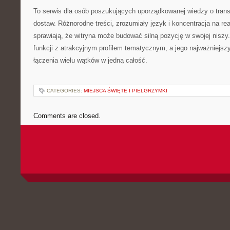
To serwis dla osób poszukujących uporządkowanej wiedzy o transpo
dostaw. Różnorodne treści, zrozumiały język i koncentracja na re
sprawiają, że witryna może budować silną pozycję w swojej niszy.
funkcji z atrakcyjnym profilem tematycznym, a jego najważniejsz
łączenia wielu wątków w jedną całość.
CATEGORIES:
MIEJSCA ŚWIĘTE I PIELGRZYMKI
Comments are closed.