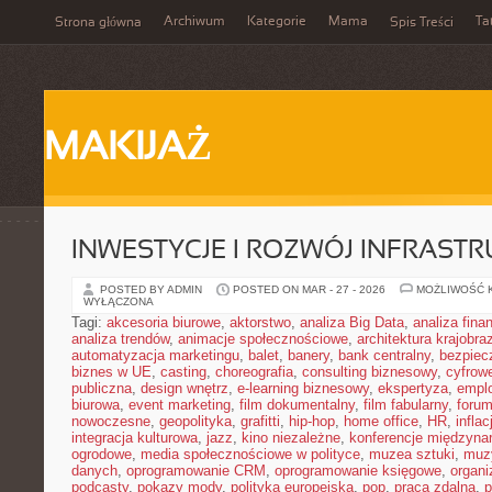
Archiwum
Kategorie
Mama
Ta
Strona główna
Spis Treści
MAKIJAŻ
INWESTYCJE I ROZWÓJ INFRAST
POSTED BY ADMIN
POSTED ON MAR - 27 - 2026
MOŻLIWOŚĆ 
WYŁĄCZONA
Tagi:
akcesoria biurowe
,
aktorstwo
,
analiza Big Data
,
analiza fin
analiza trendów
,
animacje społecznościowe
,
architektura krajobra
automatyzacja marketingu
,
balet
,
banery
,
bank centralny
,
bezpiec
biznes w UE
,
casting
,
choreografia
,
consulting biznesowy
,
cyfrow
publiczna
,
design wnętrz
,
e-learning biznesowy
,
ekspertyza
,
emplo
biurowa
,
event marketing
,
film dokumentalny
,
film fabularny
,
foru
nowoczesne
,
geopolityka
,
grafitti
,
hip-hop
,
home office
,
HR
,
inflac
integracja kulturowa
,
jazz
,
kino niezależne
,
konferencje międzyna
ogrodowe
,
media społecznościowe w polityce
,
muzea sztuki
,
muz
danych
,
oprogramowanie CRM
,
oprogramowanie księgowe
,
organ
podcasty
,
pokazy mody
,
polityka europejska
,
pop
,
praca zdalna
,
p