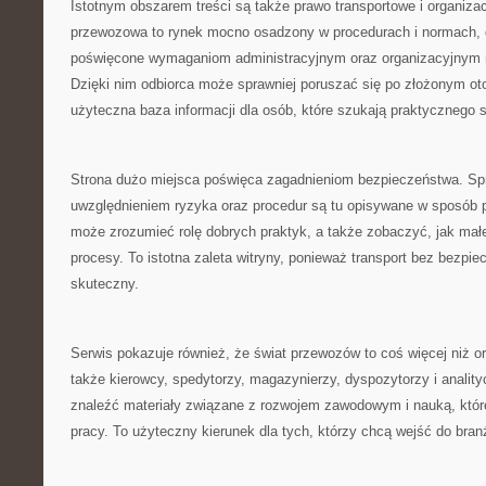
Istotnym obszarem treści są także prawo transportowe i organizac
przewozowa to rynek mocno osadzony w procedurach i normach, d
poświęcone wymaganiom administracyjnym oraz organizacyjnym
Dzięki nim odbiorca może sprawniej poruszać się po złożonym oto
użyteczna baza informacji dla osób, które szukają praktycznego s
Strona dużo miejsca poświęca zagadnieniom bezpieczeństwa. Spr
uwzględnieniem ryzyka oraz procedur są tu opisywane w sposób 
może zrozumieć rolę dobrych praktyk, a także zobaczyć, jak mał
procesy. To istotna zaleta witryny, ponieważ transport bez bezpi
skuteczny.
Serwis pokazuje również, że świat przewozów to coś więcej niż or
także kierowcy, spedytorzy, magazynierzy, dyspozytorzy i anality
znaleźć materiały związane z rozwojem zawodowym i nauką, któ
pracy. To użyteczny kierunek dla tych, którzy chcą wejść do bran