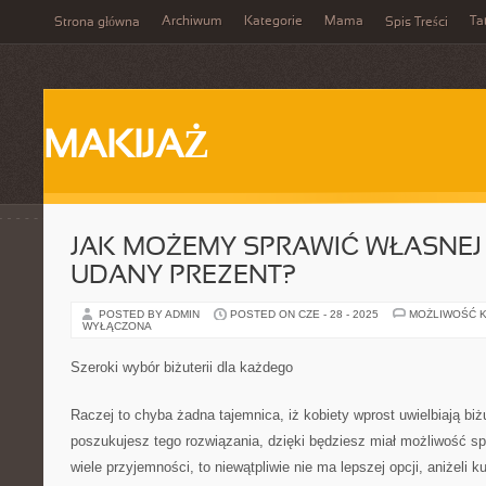
Archiwum
Kategorie
Mama
Ta
Strona główna
Spis Treści
MAKIJAŻ
JAK MOŻEMY SPRAWIĆ WŁASNE
UDANY PREZENT?
POSTED BY ADMIN
POSTED ON CZE - 28 - 2025
MOŻLIWOŚĆ 
WYŁĄCZONA
Szeroki wybór biżuterii dla każdego
Raczej to chyba żadna tajemnica, iż kobiety wprost uwielbiają biżut
poszukujesz tego rozwiązania, dzięki będziesz miał możliwość sp
wiele przyjemności, to niewątpliwie nie ma lepszej opcji, aniżeli 