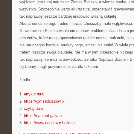
wyjściem jest tutaj naturalnie Złotnik Bielsko, a więc ta osoba, kt
wszystko. Szczególnie warto akurat tutaj przedstawić grawerowan
tak naprawdę jeszcze bardziej uradować własną kobietę.
Akurat odnośnie tego trudno miewać chociażby małe wątpliwości.
Grawerowanie Bielsko wcale nie stanowi problemu. Zasadniczo je
prezentów, które mogą spowodować radość naszej małżonki, ale w
nie ma czegoś bardziej atrakcyjnego, aniżeli biżuteria! W wielu p
trafem niszczą swoją biżuterię. Nie ma w tym przesadnie niczeg
tak naprawdę nie można powiedzieć, że taka Naprawa Biżuterii Bi
będziemy mogli przywrócić blask dla biżuterii.
źródło:
———————————
1.
artykuł tutaj
2.
https://gimsedziszow.pl
3.
czytaj dalej
4.
https://ryszard-galla.pl
5.
https://www.nadorsze-haller.pl