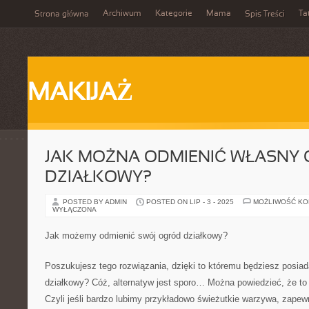
Archiwum
Kategorie
Mama
Ta
Strona główna
Spis Treści
MAKIJAŻ
JAK MOŻNA ODMIENIĆ WŁASNY
DZIAŁKOWY?
POSTED BY ADMIN
POSTED ON LIP - 3 - 2025
MOŻLIWOŚĆ K
WYŁĄCZONA
Jak możemy odmienić swój ogród działkowy?
Poszukujesz tego rozwiązania, dzięki to któremu będziesz posiada
działkowy? Cóż, alternatyw jest sporo… Można powiedzieć, że to
Czyli jeśli bardzo lubimy przykładowo świeżutkie warzywa, zapew