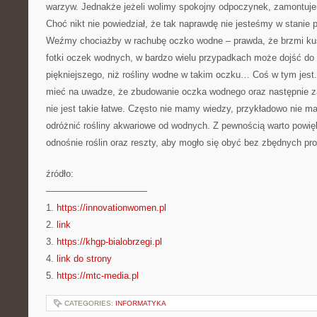
warzyw. Jednakże jeżeli wolimy spokojny odpoczynek, zamontuj
Choć nikt nie powiedział, że tak naprawdę nie jesteśmy w stanie 
Weźmy chociażby w rachubę oczko wodne – prawda, że brzmi ku
fotki oczek wodnych, w bardzo wielu przypadkach może dojść do 
piękniejszego, niż rośliny wodne w takim oczku… Coś w tym jest
mieć na uwadze, że zbudowanie oczka wodnego oraz następnie z
nie jest takie łatwe. Często nie mamy wiedzy, przykładowo nie m
odróżnić rośliny akwariowe od wodnych. Z pewnością warto powi
odnośnie roślin oraz reszty, aby mogło się obyć bez zbędnych pr
źródło:
———————————
1.
https://innovationwomen.pl
2.
link
3.
https://khgp-bialobrzegi.pl
4.
link do strony
5.
https://mtc-media.pl
CATEGORIES:
INFORMATYKA