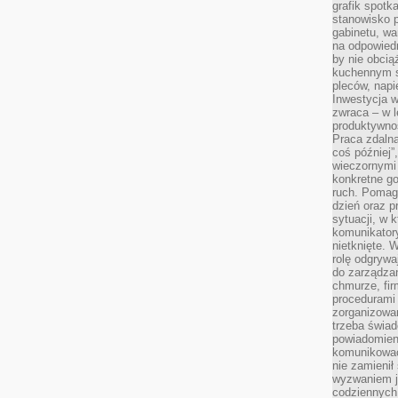
grafik spotk
stanowisko 
gabinetu, wa
na odpowiedn
by nie obcią
kuchennym s
pleców, napi
Inwestycja 
zwraca – w 
produktywnoś
Praca zdaln
coś później”
wieczornymi
konkretne go
ruch. Pomaga
dzień oraz p
sytuacji, w 
komunikatory
nietknięte. 
rolę odgrywa
do zarządza
chmurze, fi
procedurami
zorganizowa
trzeba świad
powiadomien
komunikować
nie zamienił 
wyzwaniem je
codziennych