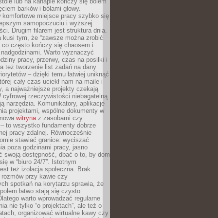
tole lub na kanapie kończy się bólem
ęciem barków i bólami głowy.
w komfortowe miejsce pracy szybko się
lepszym samopoczuciu i wyższej
ci. Drugim filarem jest struktura dnia.
a kusi tym, że “zawsze można zrobić
, co często kończy się chaosem i
 nadgodzinami. Warto wyznaczyć
dziny pracy, przerwy, czas na posiłki i
 też tworzenie list zadań na dany
riorytetów – dzięki temu łatwiej uniknąć
której cały czas uciekł nam na maile i
, a najważniejsze projekty czekają
W cyfrowej rzeczywistości niebagatelną
ją narzędzia. Komunikatory, aplikacje
nia projektami, wspólne dokumenty w
rmowa
witryna
z zasobami czy
 – to wszystko fundamenty dobrze
nej pracy zdalnej. Równocześnie
omie stawiać granice: wyciszać
ia poza godzinami pracy, jasno
 swoją dostępność, dbać o to, by dom
się w “biuro 24/7”. Istotnym
st też izolacja społeczna. Brak
 rozmów przy kawie czy
ch spotkań na korytarzu sprawia, że
społem łatwo stają się czysto
Dlatego warto wprowadzać regularne
a nie tylko “o projektach”, ale też o
atach, organizować wirtualne kawy czy