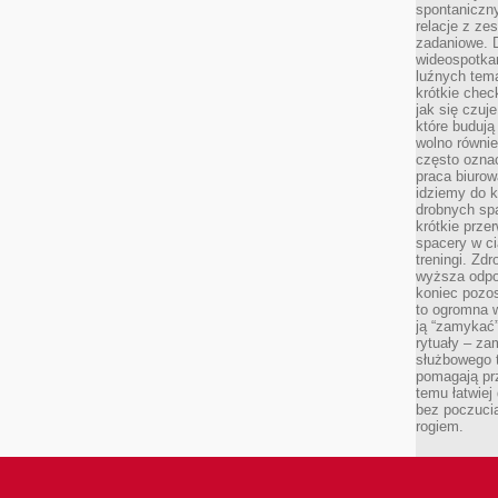
spontaniczny
relacje z ze
zadaniowe. 
wideospotkani
luźnych tem
krótkie chec
jak się czuj
które budują
wolno równi
często ozna
praca biurow
idziemy do k
drobnych spa
krótkie prze
spacery w ci
treningi. Zd
wyższa odpor
koniec pozo
to ogromna w
ją “zamykać”
rytuały – za
służbowego t
pomagają prz
temu łatwiej
bez poczucia
rogiem.