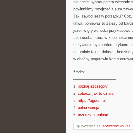
nie chcielibyśmy potem wiecznie s
powinniśmy rozejrzeć się za zaw
Jaki zawód jest w porządku? Cóż, 
łatwa, ponieważ to zależy od bar
jeżeli w grę wchodzi przykładowo p
taka osoba, która w zupełności ni
oczywiście bycie informatykiem ma
naturalnie takim dobrym, będziemy
w choćby pogotowiu komputerowym
źródło:
———————————
1.
poznaj szczegóły
2.
zobacz, jak to działa
3.
https://agdem.pl
4.
pełna wersja
5.
przeczytaj całość
CATEGORIES:
RODZEŃSTWO I REL