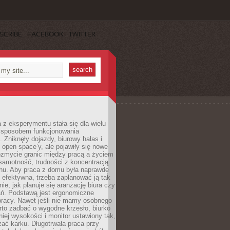
SCRIBE
FACEBOOK
TWITTER
 z eksperymentu stała się dla wielu
 sposobem funkcjonowania
Zniknęły dojazdy, biurowy hałas i
 open space’y, ale pojawiły się nowe
ozmycie granic między pracą a życiem
samotność, trudności z koncentracją
chu. Aby praca z domu była naprawdę
 efektywna, trzeba zaplanować ją tak
e, jak planuje się aranżację biura czy
ań. Podstawą jest ergonomiczne
pracy. Nawet jeśli nie mamy osobnego
rto zadbać o wygodne krzesło, biurko
iej wysokości i monitor ustawiony tak,
żać karku. Długotrwała praca przy