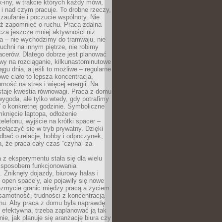
k-iny, w trakcie których każdy mówi,
e i nad czym pracuje. To drobne rzeczy,
 zaufanie i poczucie wspólnoty. Nie
eż zapomnieć o ruchu. Praca zdalna
cza jeszcze mniej aktywności niż
a – nie wychodzimy do tramwaju, nie
uchni na innym piętrze, nie robimy
cerów. Dlatego dobrze jest planować
rwy na rozciąganie, kilkunastominutowe
ągu dnia, a jeśli to możliwe – regularne
rowe ciało to lepsza koncentracja,
ność na stres i więcej energii. Na
staje kwestia równowagi. Praca z domu
ygoda, ale tylko wtedy, gdy potrafimy
 o konkretnej godzinie. Symboliczne
mknięcie laptopa, odłożenie
elefonu, wyjście na krótki spacer –
ełączyć się w tryb prywatny. Dzięki
 dbać o relacje, hobby i odpoczynek,
, że praca cały czas “czyha” za
 z eksperymentu stała się dla wielu
 sposobem funkcjonowania
Zniknęły dojazdy, biurowy hałas i
 open space’y, ale pojawiły się nowe
ozmycie granic między pracą a życiem
samotność, trudności z koncentracją
chu. Aby praca z domu była naprawdę
 efektywna, trzeba zaplanować ją tak
e, jak planuje się aranżację biura czy