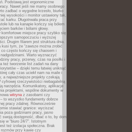
ań. Podstawą jest ergonomiczne
pracy. Nawet jeśli nie mamy osobnego
rto zadbać o wygodne krzesło, biurko
iej wysokości i monitor ustawiony tak,
żać karku. Długotrwała praca przy
tole lub na kanapie kończy się bólem
ęciem barków i bólami głowy.
w komfortowe miejsce pracy szybko się
lepszym samopoczuciu i wyższej
ci. Drugim filarem jest struktura dnia.
a kusi tym, że “zawsze można zrobić
, co często kończy się chaosem i
 nadgodzinami. Warto wyznaczyć
dziny pracy, przerwy, czas na posiłki i
 też tworzenie list zadań na dany
riorytetów – dzięki temu łatwiej uniknąć
której cały czas uciekł nam na maile i
, a najważniejsze projekty czekają
W cyfrowej rzeczywistości niebagatelną
ją narzędzia. Komunikatory, aplikacje
nia projektami, wspólne dokumenty w
rmowa
witryna
z zasobami czy
 – to wszystko fundamenty dobrze
nej pracy zdalnej. Równocześnie
omie stawiać granice: wyciszać
ia poza godzinami pracy, jasno
 swoją dostępność, dbać o to, by dom
się w “biuro 24/7”. Istotnym
st też izolacja społeczna. Brak
 rozmów przy kawie czy