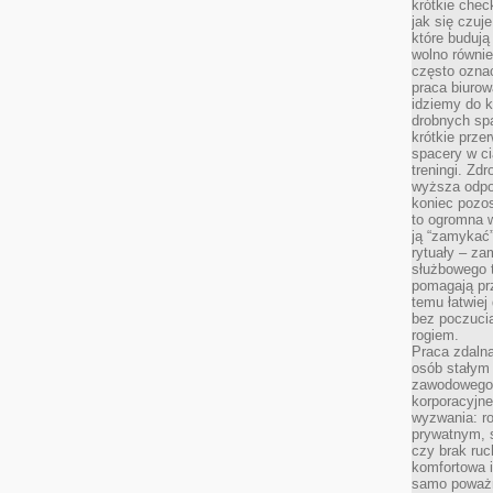
krótkie chec
jak się czuj
które budują
wolno równi
często ozna
praca biurow
idziemy do k
drobnych spa
krótkie prze
spacery w ci
treningi. Zd
wyższa odpor
koniec pozo
to ogromna w
ją “zamykać”
rytuały – za
służbowego t
pomagają prz
temu łatwiej
bez poczucia
rogiem.
Praca zdalna
osób stałym
zawodowego. 
korporacyjne
wyzwania: r
prywatnym, 
czy brak ru
komfortowa i
samo poważni