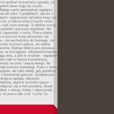
ch spotkań na korytarzu sprawia, że
społem łatwo stają się czysto
Dlatego warto wprowadzać regularne
a nie tylko “o projektach”, ale też o
atach, organizować wirtualne kawy czy
k-iny, w trakcie których każdy mówi,
e i nad czym pracuje. To drobne rzeczy,
 zaufanie i poczucie wspólnoty. Nie
eż zapomnieć o ruchu. Praca zdalna
cza jeszcze mniej aktywności niż
a – nie wychodzimy do tramwaju, nie
uchni na innym piętrze, nie robimy
cerów. Dlatego dobrze jest planować
rwy na rozciąganie, kilkunastominutowe
ągu dnia, a jeśli to możliwe – regularne
rowe ciało to lepsza koncentracja,
ność na stres i więcej energii. Na
staje kwestia równowagi. Praca z domu
ygoda, ale tylko wtedy, gdy potrafimy
 o konkretnej godzinie. Symboliczne
mknięcie laptopa, odłożenie
elefonu, wyjście na krótki spacer –
ełączyć się w tryb prywatny. Dzięki
 dbać o relacje, hobby i odpoczynek,
, że praca cały czas “czyha” za