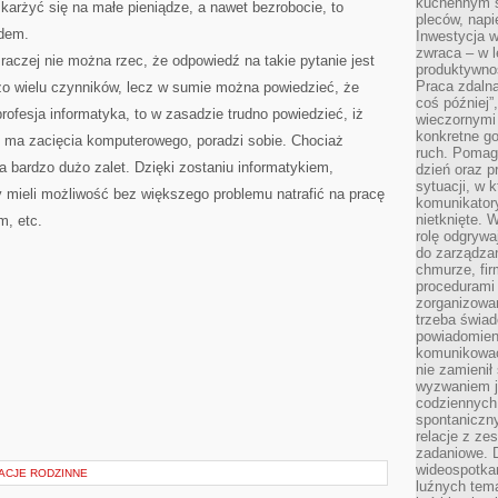
kuchennym s
karżyć się na małe pieniądze, a nawet bezrobocie, to
pleców, napi
odem.
Inwestycja 
zwraca – w 
raczej nie można rzec, że odpowiedź na takie pytanie jest
produktywnoś
Praca zdaln
dzo wielu czynników, lecz w sumie można powiedzieć, że
coś później”
rofesja informatyka, to w zasadzie trudno powiedzieć, iż
wieczornymi
konkretne go
e ma zacięcia komputerowego, poradzi sobie. Chociaż
ruch. Pomaga
 bardzo dużo zalet. Dzięki zostaniu informatykiem,
dzień oraz p
sytuacji, w 
 mieli możliwość bez większego problemu natrafić na pracę
komunikatory
nietknięte. 
, etc.
rolę odgrywa
do zarządza
chmurze, fi
procedurami
zorganizowa
trzeba świad
powiadomien
komunikować
nie zamienił 
wyzwaniem je
codziennych
spontaniczny
relacje z ze
zadaniowe. 
wideospotkani
ACJE RODZINNE
luźnych tem