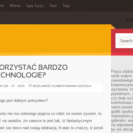
rie
Mama
Tata
Tagi
Spis Treści
SUB
ORZYSTAĆ BARDZO
Praca zdalna
ECHNOLOGIE?
osób stałym
zawodowego. 
korporacyjne
JAK
 CZE - 27 - 2025
MOŻLIWOŚĆ KOMENTOWANIA
ZOSTAŁA
wyzwania: r
MOŻNA
WYKORZYSTAĆ
prywatnym, 
BARDZO
czy brak ru
NOWOCZESNE
ego jest dobrym pomysłem?
TECHNOLOGIE?
komfortowa i
samo poważni
grafik spotk
rostu nie ma zielonego pojęcia co robić ze swoim życiem, to
stanowisko 
gabinetu, wa
 na uwadze, że zawsze to jest tak, iż fantastycznym
na odpowiedn
ić się nieco nad swoją edukacją. A więc to znaczy, iż jeżeli
by nie obcią