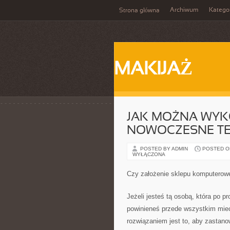
Archiwum
Katego
Strona główna
MAKIJAŻ
JAK MOŻNA WYK
NOWOCZESNE T
POSTED BY ADMIN
POSTED ON
WYŁĄCZONA
Czy założenie sklepu komputerow
Jeżeli jesteś tą osobą, która po p
powinieneś przede wszystkim mieć
rozwiązaniem jest to, aby zastanow