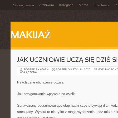
Archiwum
Kategorie
Mama
Ta
Strona główna
Spis Treści
MAKIJAŻ
JAK UCZNIOWIE UCZĄ SIĘ DZIŚ S
POSTED BY ADMIN
POSTED ON STY - 9 - 2026
MOŻLIWOŚĆ K
WYŁĄCZONA
Psychiczne obciążenie ucznia
Jak przygotowania wpływają na wyniki
Sprawdziany podsumowujące etap nauki często bywają dla młod
stresujący. Wynika to nie tylko z rangą wydarzenia, lecz także z