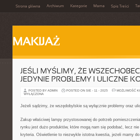
Archiwum
Kategorie
Mama
Ta
Strona główna
Spis Treści
MAKIJAŻ
JEŚLI MYŚLIMY, ŻE WSZECHOBE
JEDYNIE PROBLEMY I ULICZNE K
POSTED BY ADMIN
POSTED ON SIE - 11 - 2025
MOŻLIWOŚĆ 
WYŁĄCZONA
Jeżeli sądzimy, że wszędobylskie są wyłącznie problemy oraz uli
Zakup właściwej lampy przystosowanej do potrzeb pomieszczenia 
rynku jest dużo produktów, które mogą nam się podobać, lecz nie
kryteria. Oświetlenie to niezwykle istotna kwestia, jeżeli mamy do