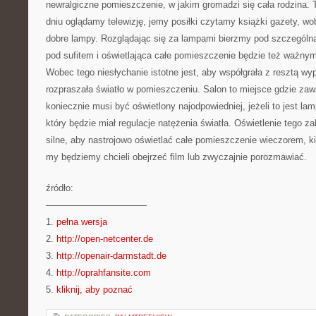
newralgiczne pomieszczenie, w jakim gromadzi się cała rodzina
dniu oglądamy telewizję, jemy posiłki czytamy książki gazety, wo
dobre lampy. Rozglądając się za lampami bierzmy pod szczególn
pod sufitem i oświetlająca całe pomieszczenie będzie też ważny
Wobec tego niesłychanie istotne jest, aby współgrała z resztą wy
rozpraszała światło w pomieszczeniu. Salon to miejsce gdzie zaws
koniecznie musi być oświetlony najodpowiedniej, jeżeli to jest lam
który będzie miał regulacje natężenia światła. Oświetlenie tego z
silne, aby nastrojowo oświetlać całe pomieszczenie wieczorem, ki
my będziemy chcieli obejrzeć film lub zwyczajnie porozmawiać.
źródło:
———————————
1.
pełna wersja
2.
http://open-netcenter.de
3.
http://openair-darmstadt.de
4.
http://oprahfansite.com
5.
kliknij, aby poznać