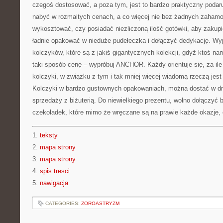
czegoś dostosować, a poza tym, jest to bardzo praktyczny podar
nabyć w rozmaitych cenach, a co więcej nie bez żadnych zaha
wykosztować, czy posiadać niezliczoną ilość gotówki, aby zakupi
ładnie opakować w nieduże pudełeczka i dołączyć dedykację. Wy
kolczyków, które są z jakiś gigantycznych kolekcji, gdyż ktoś na
taki sposób cenę – wypróbuj ANCHOR. Każdy orientuje się, za ile
kolczyki, w związku z tym i tak mniej więcej wiadomą rzeczą jest
Kolczyki w bardzo gustownych opakowaniach, można dostać w dro
sprzedaży z biżuterią. Do niewielkiego prezentu, wolno dołączyć 
czekoladek, które mimo że wręczane są na prawie każde okazje, 
1.
teksty
2.
mapa strony
3.
mapa strony
4.
spis tresci
5.
nawigacja
CATEGORIES:
ZOROASTRYZM