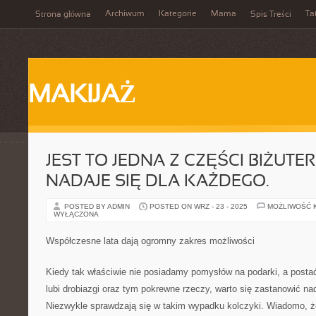
Archiwum
Kategorie
Mama
Ta
Strona główna
Spis Treści
MAKIJAŻ
JEST TO JEDNA Z CZĘŚCI BIŻUTERI
NADAJE SIĘ DLA KAŻDEGO.
POSTED BY ADMIN
POSTED ON WRZ - 23 - 2025
MOŻLIWOŚĆ 
WYŁĄCZONA
Współczesne lata dają ogromny zakres możliwości
Kiedy tak właściwie nie posiadamy pomysłów na podarki, a post
lubi drobiazgi oraz tym pokrewne rzeczy, warto się zastanowić nad
Niezwykle sprawdzają się w takim wypadku kolczyki. Wiadomo, ż