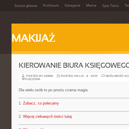
Archiwum
Kategorie
Mama
Ta
Strona główna
Spis Treści
MAKIJAŻ
KIEROWANIE BIURA KSIĘGOWEG
POSTED BY ADMIN
POSTED ON LIS - 9 - 2025
MOŻLIWOŚĆ K
WYŁĄCZONA
Dla wielu osób to po prostu czarna magia
1.
Zobacz, co polecamy
2.
Więcej ciekawych treści tutaj