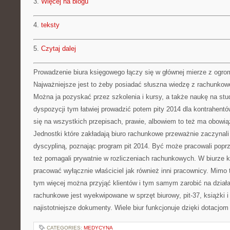
3.
Więcej na blogu
4.
teksty
5.
Czytaj dalej
Prowadzenie biura księgowego łączy się w głównej mierze z ogro
Najważniejsze jest to żeby posiadać słuszna wiedzę z rachunkow
Można ja pozyskać przez szkolenia i kursy, a także naukę na stud
dyspozycji tym łatwiej prowadzić potem pity 2014 dla kontrahent
się na wszystkich przepisach, prawie, albowiem to też ma obowią
Jednostki które zakładają biuro rachunkowe przeważnie zaczynali
dyscypliną, poznając program pit 2014. Być może pracowali popr
też pomagali prywatnie w rozliczeniach rachunkowych. W biurze
pracować wyłącznie właściciel jak również inni pracownicy. Mimo 
tym więcej można przyjąć klientów i tym samym zarobić na działal
rachunkowe jest wyekwipowane w sprzęt biurowy, pit-37, książki i
najistotniejsze dokumenty. Wiele biur funkcjonuje dzięki dotacjom 
CATEGORIES:
MEDYCYNA