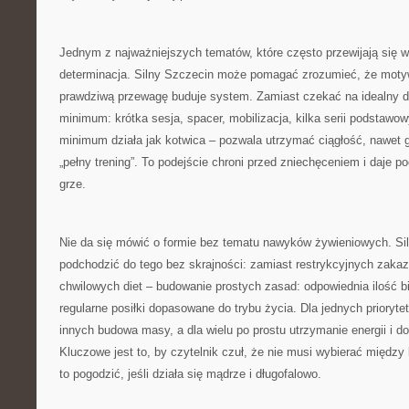
Jednym z najważniejszych tematów, które często przewijają się w 
determinacja. Silny Szczecin może pomagać zrozumieć, że motyw
prawdziwą przewagę buduje system. Zamiast czekać na idealny dz
minimum: krótka sesja, spacer, mobilizacja, kilka serii podstawo
minimum działa jak kotwica – pozwala utrzymać ciągłość, nawet
„pełny trening”. To podejście chroni przed zniechęceniem i daje po
grze.
Nie da się mówić o formie bez tematu nawyków żywieniowych. S
podchodzić do tego bez skrajności: zamiast restrykcyjnych zaka
chwilowych diet – budowanie prostych zasad: odpowiednia ilość b
regularne posiłki dopasowane do trybu życia. Dla jednych prioryte
innych budowa masy, a dla wielu po prostu utrzymanie energii i 
Kluczowe jest to, by czytelnik czuł, że nie musi wybierać między
to pogodzić, jeśli działa się mądrze i długofalowo.