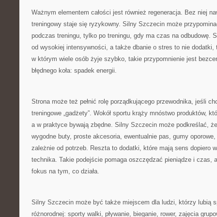
Ważnym elementem całości jest również regeneracja. Bez niej na
treningowy staje się ryzykowny. Silny Szczecin może przypominać,
podczas treningu, tylko po treningu, gdy ma czas na odbudowę. S
od wysokiej intensywności, a także dbanie o stres to nie dodatki,
w którym wiele osób żyje szybko, takie przypomnienie jest bezc
błędnego koła: spadek energii.
Strona może też pełnić rolę porządkującego przewodnika, jeśli cho
treningowe „gadżety”. Wokół sportu krąży mnóstwo produktów, któ
a w praktyce bywają zbędne. Silny Szczecin może podkreślać, ż
wygodne buty, proste akcesoria, ewentualnie pas, gumy oporowe, m
zależnie od potrzeb. Reszta to dodatki, które mają sens dopiero w
technika. Takie podejście pomaga oszczędzać pieniądze i czas,
fokus na tym, co działa.
Silny Szczecin może być także miejscem dla ludzi, którzy lubią sp
różnorodnej: sporty walki, pływanie, bieganie, rower, zajęcia gru