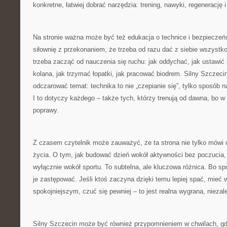
konkretne, łatwiej dobrać narzędzia: trening, nawyki, regenerację 
Na stronie ważna może być też edukacja o technice i bezpieczeńs
siłownię z przekonaniem, że trzeba od razu dać z siebie wszyst
trzeba zacząć od nauczenia się ruchu: jak oddychać, jak ustawić 
kolana, jak trzymać łopatki, jak pracować biodrem. Silny Szcze
odczarować temat: technika to nie „czepianie się”, tylko sposób n
I to dotyczy każdego – także tych, którzy trenują od dawna, bo w
poprawy.
Z czasem czytelnik może zauważyć, że ta strona nie tylko mówi o
życia. O tym, jak budować dzień wokół aktywności bez poczucia,
wyłącznie wokół sportu. To subtelna, ale kluczowa różnica. Bo sp
je zastępować. Jeśli ktoś zaczyna dzięki temu lepiej spać, mieć w
spokojniejszym, czuć się pewniej – to jest realna wygrana, niezale
Silny Szczecin może być również przypomnieniem w chwilach, gd