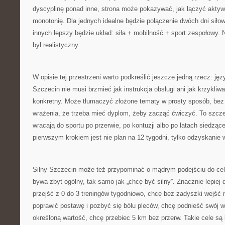
dyscyplinę ponad inne, strona może pokazywać, jak łączyć aktyw
monotonię. Dla jednych idealne będzie połączenie dwóch dni siłow
innych lepszy będzie układ: siła + mobilność + sport zespołowy. N
był realistyczny.
W opisie tej przestrzeni warto podkreślić jeszcze jedną rzecz: jęz
Szczecin nie musi brzmieć jak instrukcja obsługi ani jak krzykli
konkretny. Może tłumaczyć złożone tematy w prosty sposób, bez
wrażenia, że trzeba mieć dyplom, żeby zacząć ćwiczyć. To szcze
wracają do sportu po przerwie, po kontuzji albo po latach siedzące
pierwszym krokiem jest nie plan na 12 tygodni, tylko odzyskanie wi
Silny Szczecin może też przypominać o mądrym podejściu do cel
bywa zbyt ogólny, tak samo jak „chcę być silny”. Znacznie lepiej d
przejść z 0 do 3 treningów tygodniowo, chcę bez zadyszki wejść n
poprawić postawę i pozbyć się bólu pleców, chcę podnieść swój 
określoną wartość, chcę przebiec 5 km bez przerw. Takie cele są 