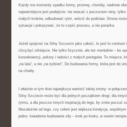
Każdy ma momenty spadku formy, przerwy, choroby, nadmiar obo
najważniejsze jest podejście: nie wracać z poczuciem winy, tylk
małych kroków, odbudować rytm, wrócić do podstaw. Strona może
sytuacje i pokazywać, że to część procesu, a nie porażka.
Jeżeli spojrzeć na Silny Szczecin jako całość, to jest to centrum i
chcą być silniejsze. Nie tylko fizycznie, ale też mentalnie – bo sp
konsekwencji, pokory i radości z małych postępów. To miejsce, k
„na lata”, a nie „na tydzień”. Do budowania formy, która jest do ut
na chwilę.
I właśnie w tym tkwi największa wartość takiej strony: w połącz
Silny Szczecin może być dla jednych początkiem drogi, dla inny
rytmu, a dla jeszcze innych inspiracją do tego, by znów poczuć s
Niezależnie od tego, czy celem jest większa kondycja, wspólny
jedno: świadome budowanie siły – krok po kroku, w swoim tempie,