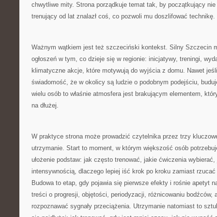
chwytliwe mity. Strona porządkuje temat tak, by początkujący nie 
trenujący od lat znalazł coś, co pozwoli mu doszlifować technikę.
Ważnym wątkiem jest też szczeciński kontekst. Silny Szczecin mo
ogłoszeń w tym, co dzieje się w regionie: inicjatywy, treningi, wy
klimatyczne akcje, które motywują do wyjścia z domu. Nawet jeśli 
świadomość, że w okolicy są ludzie o podobnym podejściu, buduj
wielu osób to właśnie atmosfera jest brakującym elementem, któ
na dłużej.
W praktyce strona może prowadzić czytelnika przez trzy kluczowe
utrzymanie. Start to moment, w którym większość osób potrzebuje 
ułożenie podstaw: jak często trenować, jakie ćwiczenia wybierać, 
intensywnością, dlaczego lepiej iść krok po kroku zamiast rzucać
Budowa to etap, gdy pojawia się pierwsze efekty i rośnie apetyt n
treści o progresji, objętości, periodyzacji, różnicowaniu bodźców, 
rozpoznawać sygnały przeciążenia. Utrzymanie natomiast to sztuk