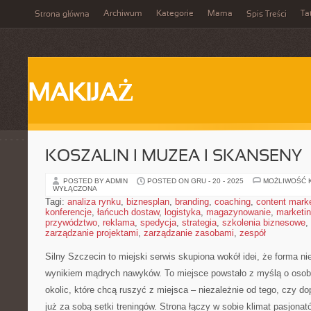
Archiwum
Kategorie
Mama
Ta
Strona główna
Spis Treści
MAKIJAŻ
KOSZALIN I MUZEA I SKANSENY
POSTED BY ADMIN
POSTED ON GRU - 20 - 2025
MOŻLIWOŚĆ 
WYŁĄCZONA
Tagi:
analiza rynku
,
biznesplan
,
branding
,
coaching
,
content mark
konferencje
,
łańcuch dostaw
,
logistyka
,
magazynowanie
,
marketi
przywództwo
,
reklama
,
spedycja
,
strategia
,
szkolenia biznesowe
,
zarządzanie projektami
,
zarządzanie zasobami
,
zespół
Silny Szczecin to miejski serwis skupiona wokół idei, że forma ni
wynikiem mądrych nawyków. To miejsce powstało z myślą o osob
okolic, które chcą ruszyć z miejsca – niezależnie od tego, czy d
już za sobą setki treningów. Strona łączy w sobie klimat pasjona