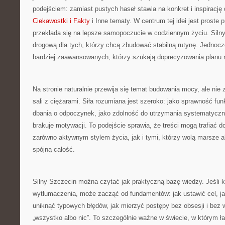
podejściem: zamiast pustych haseł stawia na konkret i inspirację 
Ciekawostki i Fakty
i Inne tematy. W centrum tej idei jest proste
przekłada się na lepsze samopoczucie w codziennym życiu. Sil
drogową dla tych, którzy chcą zbudować stabilną rutynę. Jednocze
bardziej zaawansowanych, którzy szukają doprecyzowania planu 
Na stronie naturalnie przewija się temat budowania mocy, ale nie
sali z ciężarami. Siła rozumiana jest szeroko: jako sprawność fun
dbania o odpoczynek, jako zdolność do utrzymania systematyczn
brakuje motywacji. To podejście sprawia, że treści mogą trafiać d
zarówno aktywnym stylem życia, jak i tymi, którzy wolą marsze a
spójną całość.
Silny Szczecin można czytać jak praktyczną bazę wiedzy. Jeśli 
wytłumaczenia, może zacząć od fundamentów: jak ustawić cel, ja
uniknąć typowych błędów, jak mierzyć postępy bez obsesji i bez
„wszystko albo nic”. To szczególnie ważne w świecie, w którym ł