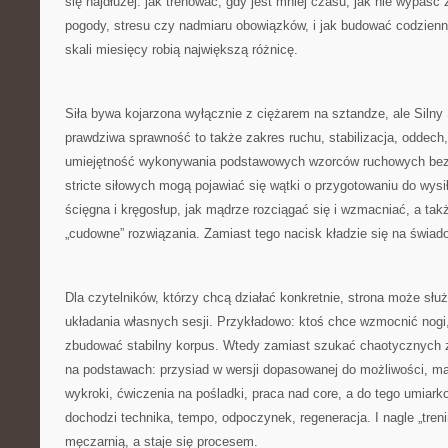
się najdłużej: jak trenować, gdy jest mniej czasu, jak nie wypaść
pogody, stresu czy nadmiaru obowiązków, i jak budować codzienn
skali miesięcy robią największą różnicę.
Siła bywa kojarzona wyłącznie z ciężarem na sztandze, ale Siln
prawdziwa sprawność to także zakres ruchu, stabilizacja, oddech
umiejętność wykonywania podstawowych wzorców ruchowych bez 
stricte siłowych mogą pojawiać się wątki o przygotowaniu do wysi
ścięgna i kręgosłup, jak mądrze rozciągać się i wzmacniać, a ta
„cudowne” rozwiązania. Zamiast tego nacisk kładzie się na świa
Dla czytelników, którzy chcą działać konkretnie, strona może sł
układania własnych sesji. Przykładowo: ktoś chce wzmocnić nogi,
zbudować stabilny korpus. Wtedy zamiast szukać chaotycznych 
na podstawach: przysiad w wersji dopasowanej do możliwości, mar
wykroki, ćwiczenia na pośladki, praca nad core, a do tego umiark
dochodzi technika, tempo, odpoczynek, regeneracja. I nagle „tren
męczarnią, a staje się procesem.