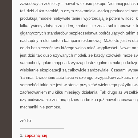
zawodowych żołnierzy – nawet w czasie pokoju. Niemniej jednak
też dziś dużo zarobić, o czym znakomicie wiedzą producenci sa
produkują modele niebywale tanie i wyprzedają je potem w ilości k
kilka tysięcy złotych za jeden, znakomicie zdają sobie sprawę z t
gigantycznych standardów bezpieczeństwa podróżujących taki
nadrzędnym elementem kampanii reklamowej. Mało kto jest w st
co do bezpieczeństwa którego wolno mieć wątpliwości. Nawet n
jest dziś tak dużo używanych modeli, że każdy człowiek może s
samochody, jakie mają nadzwyczaj dostrzegalne oznaki po kolizji
wieloletnie eksploatacji są całkowicie zardzewiałe. Czasami wypa
Yanmar. Ewidentnie auta takie w szeregu przypadków zakupić mo
samochód takie nie jest w stanie przynieść większego pożytku wł
zaoferowaniem mu kilku miesięcy działania. Tak długo aż wszelki
czy podwozia nie zostaną gdzieś na bruku i już nawet naprawa 
mechaniki nie pomoże.
źródło:
———————————
1.
zapoznaj się