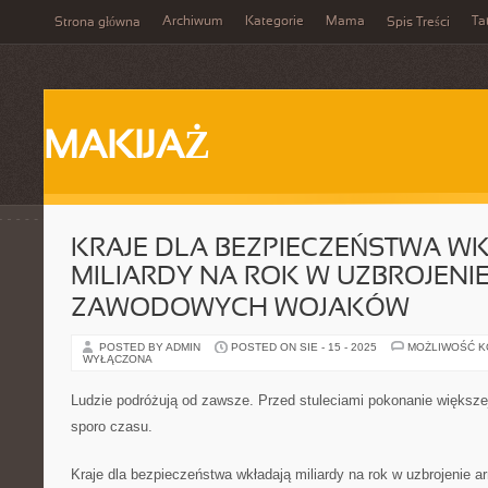
Archiwum
Kategorie
Mama
Ta
Strona główna
Spis Treści
MAKIJAŻ
KRAJE DLA BEZPIECZEŃSTWA W
MILIARDY NA ROK W UZBROJENIE 
ZAWODOWYCH WOJAKÓW
POSTED BY ADMIN
POSTED ON SIE - 15 - 2025
MOŻLIWOŚĆ 
WYŁĄCZONA
Ludzie podróżują od zawsze. Przed stuleciami pokonanie większe
sporo czasu.
Kraje dla bezpieczeństwa wkładają miliardy na rok w uzbrojenie ar