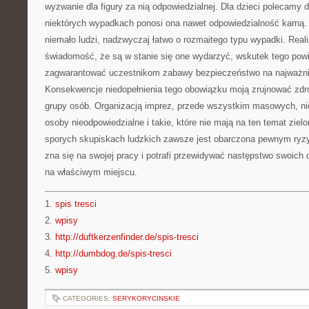
wyzwanie dla figury za nią odpowiedzialnej. Dla dzieci polecam
niektórych wypadkach ponosi ona nawet odpowiedzialność karną. 
niemało ludzi, nadzwyczaj łatwo o rozmaitego typu wypadki. Real
świadomość, że są w stanie się one wydarzyć, wskutek tego powi
zagwarantować uczestnikom zabawy bezpieczeństwo na najważni
Konsekwencje niedopełnienia tego obowiązku moją zrujnować zdro
grupy osób. Organizacją imprez, przede wszystkim masowych, n
osoby nieodpowiedzialne i takie, które nie mają na ten temat zie
sporych skupiskach ludzkich zawsze jest obarczona pewnym ryzyki
zna się na swojej pracy i potrafi przewidywać następstwo swoich dz
na właściwym miejscu.
1.
spis tresci
2.
wpisy
3.
http://duftkerzenfinder.de/spis-tresci
4.
http://dumbdog.de/spis-tresci
5.
wpisy
CATEGORIES:
SERYKORYCINSKIE