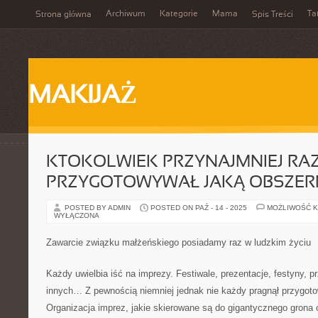
Archiwum
Kategorie
Mama
Ta
Strona główna
Spis Treści
MAKIJAŻ
KTOKOLWIEK PRZYNAJMNIEJ RAZ
PRZYGOTOWYWAŁ JAKĄ OBSZER
POSTED BY ADMIN
POSTED ON PAŹ - 14 - 2025
MOŻLIWOŚĆ 
WYŁĄCZONA
Zawarcie związku małżeńskiego posiadamy raz w ludzkim życiu
Każdy uwielbia iść na imprezy. Festiwale, prezentacje, festyny, p
innych… Z pewnością niemniej jednak nie każdy pragnął przygoto
Organizacja imprez, jakie skierowane są do gigantycznego grona 