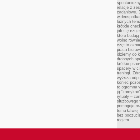
spontaniczny
relacje z ze
zadaniowe. 
wideospotkani
luźnych tem
krótkie chec
jak się czuj
które budują
wolno równi
często ozna
praca biurow
idziemy do k
drobnych spa
krótkie prze
spacery w ci
treningi. Zd
wyższa odpor
koniec pozo
to ogromna w
ją “zamykać”
rytuały – za
służbowego t
pomagają prz
temu łatwiej
bez poczucia
rogiem.