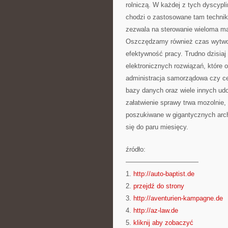
rolniczą. W każdej z tych dyscyplin
chodzi o zastosowane tam technik
zezwala na sterowanie wieloma ma
Oszczędzamy również czas wytwo
efektywność pracy. Trudno dzisiaj
elektronicznych rozwiązań, które 
administracja samorządowa czy ce
bazy danych oraz wiele innych udo
załatwienie sprawy trwa mozolnie,
poszukiwane w gigantycznych arch
się do paru miesięcy.
źródło:
———————————
1.
http://auto-baptist.de
2.
przejdź do strony
3.
http://aventurien-kampagne.de
4.
http://az-law.de
5.
kliknij aby zobaczyć