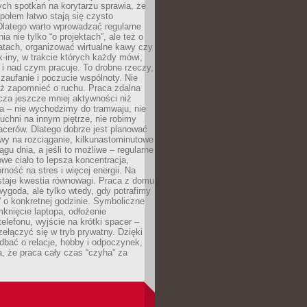
ch spotkań na korytarzu sprawia, że
społem łatwo stają się czysto
Dlatego warto wprowadzać regularne
a nie tylko “o projektach”, ale też o
atach, organizować wirtualne kawy czy
k-iny, w trakcie których każdy mówi,
e i nad czym pracuje. To drobne rzeczy,
 zaufanie i poczucie wspólnoty. Nie
eż zapomnieć o ruchu. Praca zdalna
cza jeszcze mniej aktywności niż
a – nie wychodzimy do tramwaju, nie
uchni na innym piętrze, nie robimy
cerów. Dlatego dobrze jest planować
rwy na rozciąganie, kilkunastominutowe
ągu dnia, a jeśli to możliwe – regularne
rowe ciało to lepsza koncentracja,
ność na stres i więcej energii. Na
staje kwestia równowagi. Praca z domu
ygoda, ale tylko wtedy, gdy potrafimy
 o konkretnej godzinie. Symboliczne
mknięcie laptopa, odłożenie
elefonu, wyjście na krótki spacer –
ełączyć się w tryb prywatny. Dzięki
 dbać o relacje, hobby i odpoczynek,
, że praca cały czas “czyha” za