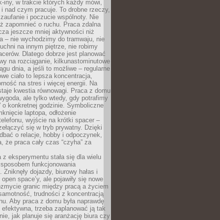
k-iny, w trakcie których każdy mówi,
e i nad czym pracuje. To drobne rzeczy,
 zaufanie i poczucie wspólnoty. Nie
eż zapomnieć o ruchu. Praca zdalna
cza jeszcze mniej aktywności niż
a – nie wychodzimy do tramwaju, nie
uchni na innym piętrze, nie robimy
cerów. Dlatego dobrze jest planować
rwy na rozciąganie, kilkunastominutowe
ągu dnia, a jeśli to możliwe – regularne
rowe ciało to lepsza koncentracja,
ność na stres i więcej energii. Na
staje kwestia równowagi. Praca z domu
ygoda, ale tylko wtedy, gdy potrafimy
 o konkretnej godzinie. Symboliczne
mknięcie laptopa, odłożenie
elefonu, wyjście na krótki spacer –
ełączyć się w tryb prywatny. Dzięki
 dbać o relacje, hobby i odpoczynek,
, że praca cały czas “czyha” za
 z eksperymentu stała się dla wielu
 sposobem funkcjonowania
Zniknęły dojazdy, biurowy hałas i
 open space’y, ale pojawiły się nowe
ozmycie granic między pracą a życiem
samotność, trudności z koncentracją
chu. Aby praca z domu była naprawdę
 efektywna, trzeba zaplanować ją tak
e, jak planuje się aranżację biura czy