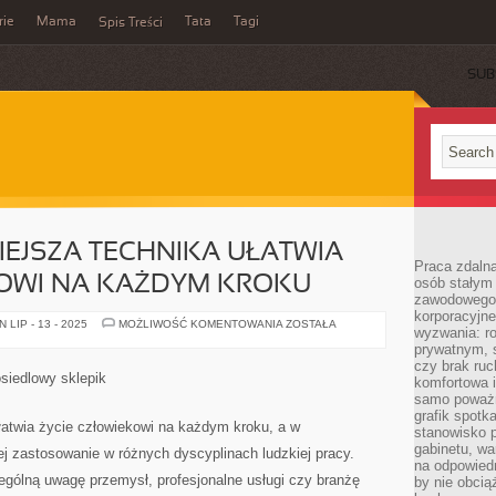
rie
Mama
Tata
Tagi
Spis Treści
SUB
EJSZA TECHNIKA UŁATWIA
Praca zdalna
KOWI NA KAŻDYM KROKU
osób stałym
zawodowego. 
korporacyjne
NAJNOWOCZEŚNIEJSZA
LIP - 13 - 2025
MOŻLIWOŚĆ KOMENTOWANIA
ZOSTAŁA
wyzwania: r
TECHNIKA
UŁATWIA
prywatnym, 
ŻYCIE
czy brak ru
CZŁOWIEKOWI
siedlowy sklepik
komfortowa i
NA
KAŻDYM
samo poważni
KROKU
grafik spotk
łatwia życie człowiekowi na każdym kroku, a w
stanowisko 
gabinetu, wa
j zastosowanie w różnych dyscyplinach ludzkiej pracy.
na odpowiedn
gólną uwagę przemysł, profesjonalne usługi czy branżę
by nie obcią