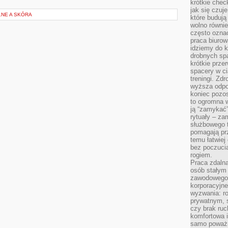
krótkie chec
jak się czuj
NE A SKÓRA
które budują
wolno równi
często ozna
praca biurow
idziemy do k
drobnych spa
krótkie prze
spacery w ci
treningi. Zd
wyższa odpor
koniec pozo
to ogromna w
ją “zamykać”
rytuały – za
służbowego t
pomagają prz
temu łatwiej
bez poczucia
rogiem.
Praca zdalna
osób stałym
zawodowego. 
korporacyjne
wyzwania: r
prywatnym, 
czy brak ru
komfortowa i
samo poważni