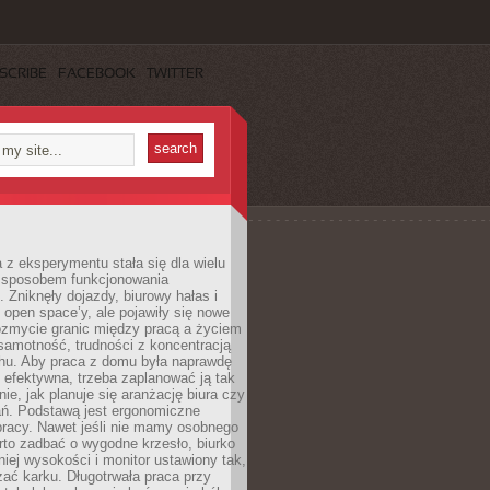
SCRIBE
FACEBOOK
TWITTER
 z eksperymentu stała się dla wielu
 sposobem funkcjonowania
Zniknęły dojazdy, biurowy hałas i
 open space’y, ale pojawiły się nowe
ozmycie granic między pracą a życiem
samotność, trudności z koncentracją
chu. Aby praca z domu była naprawdę
 efektywna, trzeba zaplanować ją tak
e, jak planuje się aranżację biura czy
ań. Podstawą jest ergonomiczne
pracy. Nawet jeśli nie mamy osobnego
rto zadbać o wygodne krzesło, biurko
iej wysokości i monitor ustawiony tak,
żać karku. Długotrwała praca przy