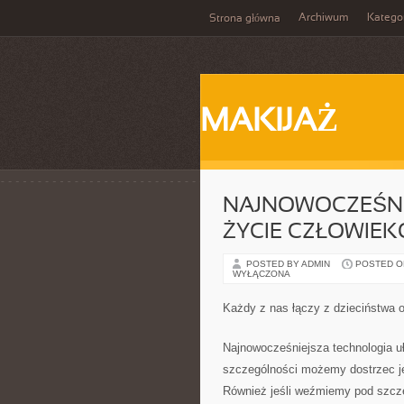
Archiwum
Katego
Strona główna
MAKIJAŻ
NAJNOWOCZEŚNI
ŻYCIE CZŁOWIE
POSTED BY ADMIN
POSTED ON 
WYŁĄCZONA
Każdy z nas łączy z dzieciństwa o
Najnowocześniejsza technologia u
szczególności możemy dostrzec je
Również jeśli weźmiemy pod szcze