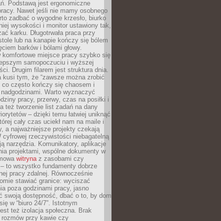
ań. Podstawą jest ergonomiczne
pracy. Nawet jeśli nie mamy osobnego
rto zadbać o wygodne krzesło, biurko
iej wysokości i monitor ustawiony tak,
żać karku. Długotrwała praca przy
tole lub na kanapie kończy się bólem
ęciem barków i bólami głowy.
w komfortowe miejsce pracy szybko się
lepszym samopoczuciu i wyższej
ci. Drugim filarem jest struktura dnia.
a kusi tym, że “zawsze można zrobić
, co często kończy się chaosem i
 nadgodzinami. Warto wyznaczyć
dziny pracy, przerwy, czas na posiłki i
 też tworzenie list zadań na dany
riorytetów – dzięki temu łatwiej uniknąć
której cały czas uciekł nam na maile i
, a najważniejsze projekty czekają
W cyfrowej rzeczywistości niebagatelną
ją narzędzia. Komunikatory, aplikacje
nia projektami, wspólne dokumenty w
rmowa
witryna
z zasobami czy
 – to wszystko fundamenty dobrze
nej pracy zdalnej. Równocześnie
omie stawiać granice: wyciszać
ia poza godzinami pracy, jasno
 swoją dostępność, dbać o to, by dom
się w “biuro 24/7”. Istotnym
st też izolacja społeczna. Brak
 rozmów przy kawie czy