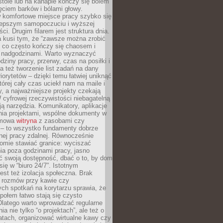
tole lub na kanapie kończy się bólem
ęciem barków i bólami głowy.
w komfortowe miejsce pracy szybko się
lepszym samopoczuciu i wyższej
ci. Drugim filarem jest struktura dnia.
a kusi tym, że “zawsze można zrobić
, co często kończy się chaosem i
 nadgodzinami. Warto wyznaczyć
dziny pracy, przerwy, czas na posiłki i
 też tworzenie list zadań na dany
riorytetów – dzięki temu łatwiej uniknąć
której cały czas uciekł nam na maile i
, a najważniejsze projekty czekają
W cyfrowej rzeczywistości niebagatelną
ją narzędzia. Komunikatory, aplikacje
nia projektami, wspólne dokumenty w
rmowa
witryna
z zasobami czy
 – to wszystko fundamenty dobrze
nej pracy zdalnej. Równocześnie
omie stawiać granice: wyciszać
ia poza godzinami pracy, jasno
 swoją dostępność, dbać o to, by dom
się w “biuro 24/7”. Istotnym
st też izolacja społeczna. Brak
 rozmów przy kawie czy
ch spotkań na korytarzu sprawia, że
społem łatwo stają się czysto
Dlatego warto wprowadzać regularne
a nie tylko “o projektach”, ale też o
atach, organizować wirtualne kawy czy