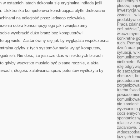
kuchennym s
 w ostatnich latach dokonała się oryginalna intifada jeśli
pleców, napi
Inwestycja 
i. Elektronika komputerowa konstruująca płytki drukowane
zwraca – w 
chinami na odległość przez jednego człowieka.
produktywnoś
Praca zdaln
rzenia dobra konsumpcyjnego jak i zwiększamy
coś później”
 sobie wyobrazić dużo branż bez komputerów i
wieczornymi
konkretne go
oferują wiele. Zastanówmy się jak by wyglądała współczesna
ruch. Pomaga
dzień oraz p
ntralna gdyby z tych systemów nagle wyjąć komputery,
sytuacji, w 
godnień. Nie dość, że jeszcze dziś w niektórych biurach
komunikatory
nietknięte. 
 to gdyby wszystko musiało być pisane ręcznie, a akta
rolę odgrywa
iwach, długość załatwiania spraw petentów wydłużyła by
do zarządza
chmurze, fi
procedurami
zorganizowa
trzeba świad
powiadomien
komunikować
nie zamienił 
wyzwaniem je
codziennych
spontaniczny
relacje z ze
zadaniowe. 
wideospotkani
luźnych tem