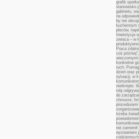
grafik spotk
stanowisko 
gabinetu, wa
na odpowiedn
by nie obcią
kuchennym s
pleców, napi
Inwestycja 
zwraca – w 
produktywnoś
Praca zdaln
coś później”
wieczornymi
konkretne go
ruch. Pomaga
dzień oraz p
sytuacji, w 
komunikatory
nietknięte. 
rolę odgrywa
do zarządza
chmurze, fi
procedurami
zorganizowa
trzeba świad
powiadomien
komunikować
nie zamienił 
wyzwaniem je
codziennych