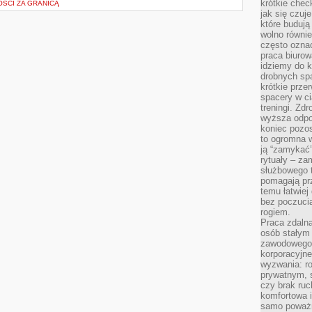
krótkie chec
ŚCI ZA GRANICĄ
jak się czuj
które budują
wolno równi
często ozna
praca biurow
idziemy do k
drobnych spa
krótkie prze
spacery w ci
treningi. Zd
wyższa odpor
koniec pozo
to ogromna w
ją “zamykać”
rytuały – za
służbowego t
pomagają prz
temu łatwiej
bez poczucia
rogiem.
Praca zdalna
osób stałym
zawodowego. 
korporacyjne
wyzwania: r
prywatnym, 
czy brak ru
komfortowa i
samo poważni