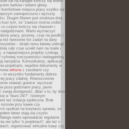
tole lub na kanapie kończy się bólem
ęciem barków i bólami głowy.
w komfortowe miejsce pracy szybko się
lepszym samopoczuciu i wyższej
ci. Drugim filarem jest struktura dnia.
a kusi tym, że “zawsze można zrobić
, co często kończy się chaosem i
 nadgodzinami. Warto wyznaczyć
dziny pracy, przerwy, czas na posiłki i
 też tworzenie list zadań na dany
riorytetów – dzięki temu łatwiej uniknąć
której cały czas uciekł nam na maile i
, a najważniejsze projekty czekają
W cyfrowej rzeczywistości niebagatelną
ją narzędzia. Komunikatory, aplikacje
nia projektami, wspólne dokumenty w
rmowa
witryna
z zasobami czy
 – to wszystko fundamenty dobrze
nej pracy zdalnej. Równocześnie
omie stawiać granice: wyciszać
ia poza godzinami pracy, jasno
 swoją dostępność, dbać o to, by dom
się w “biuro 24/7”. Istotnym
st też izolacja społeczna. Brak
 rozmów przy kawie czy
ch spotkań na korytarzu sprawia, że
społem łatwo stają się czysto
Dlatego warto wprowadzać regularne
a nie tylko “o projektach”, ale też o
atach, organizować wirtualne kawy czy