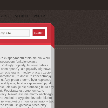
SCRIBE
FACEBOOK
TWITTER
 z eksperymentu stała się dla wielu
 sposobem funkcjonowania
Zniknęły dojazdy, biurowy hałas i
 open space’y, ale pojawiły się nowe
ozmycie granic między pracą a życiem
samotność, trudności z koncentracją
chu. Aby praca z domu była naprawdę
 efektywna, trzeba zaplanować ją tak
e, jak planuje się aranżację biura czy
ań. Podstawą jest ergonomiczne
pracy. Nawet jeśli nie mamy osobnego
rto zadbać o wygodne krzesło, biurko
iej wysokości i monitor ustawiony tak,
żać karku. Długotrwała praca przy