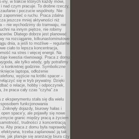
k-iny, w trakcie których każdy mówi,
e i nad czym pracuje. To drobne rzeczy,
 zaufanie i poczucie wspólnoty. Nie
eż zapomnieć o ruchu. Praca zdalna
cza jeszcze mniej aktywności niż
a – nie wychodzimy do tramwaju, nie
uchni na innym piętrze, nie robimy
cerów. Dlatego dobrze jest planować
rwy na rozciąganie, kilkunastominutowe
ągu dnia, a jeśli to możliwe – regularne
rowe ciało to lepsza koncentracja,
ność na stres i więcej energii. Na
staje kwestia równowagi. Praca z domu
ygoda, ale tylko wtedy, gdy potrafimy
 o konkretnej godzinie. Symboliczne
mknięcie laptopa, odłożenie
elefonu, wyjście na krótki spacer –
ełączyć się w tryb prywatny. Dzięki
 dbać o relacje, hobby i odpoczynek,
, że praca cały czas “czyha” za
 z eksperymentu stała się dla wielu
 sposobem funkcjonowania
Zniknęły dojazdy, biurowy hałas i
 open space’y, ale pojawiły się nowe
ozmycie granic między pracą a życiem
samotność, trudności z koncentracją
chu. Aby praca z domu była naprawdę
 efektywna, trzeba zaplanować ją tak
e, jak planuje się aranżację biura czy