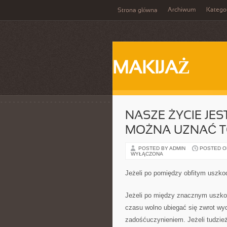
Archiwum
Katego
Strona główna
MAKIJAŻ
NASZE ŻYCIE JE
MOŻNA UZNAĆ T
POSTED BY ADMIN
POSTED ON 
WYŁĄCZONA
Jeżeli po pomiędzy obfitym uszkod
Jeżeli po między znacznym uszkod
czasu wolno ubiegać się zwrot wy
zadośćuczynieniem. Jeżeli tudzie