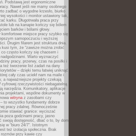
ań. Podstawą jest ergonomiczne
pracy. Nawet jeśli nie mamy osobnego
rto zadbać o wygodne krzesło, biurko
iej wysokości i monitor ustawiony tak,
żać karku. Długotrwała praca przy
tole lub na kanapie kończy się bólem
ęciem barków i bólami głowy.
w komfortowe miejsce pracy szybko się
lepszym samopoczuciu i wyższej
ci. Drugim filarem jest struktura dnia.
a kusi tym, że “zawsze można zrobić
, co często kończy się chaosem i
 nadgodzinami. Warto wyznaczyć
dziny pracy, przerwy, czas na posiłki i
 też tworzenie list zadań na dany
riorytetów – dzięki temu łatwiej uniknąć
której cały czas uciekł nam na maile i
, a najważniejsze projekty czekają
W cyfrowej rzeczywistości niebagatelną
ją narzędzia. Komunikatory, aplikacje
nia projektami, wspólne dokumenty w
rmowa
witryna
z zasobami czy
 – to wszystko fundamenty dobrze
nej pracy zdalnej. Równocześnie
omie stawiać granice: wyciszać
ia poza godzinami pracy, jasno
 swoją dostępność, dbać o to, by dom
się w “biuro 24/7”. Istotnym
st też izolacja społeczna. Brak
 rozmów przy kawie czy