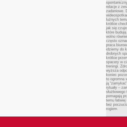
spontaniczny
relacje z ze
zadaniowe. 
wideospotkani
luźnych tem
krótkie chec
jak się czuj
które budują
wolno równi
często ozna
praca biurow
idziemy do k
drobnych spa
krótkie prze
spacery w ci
treningi. Zd
wyższa odpor
koniec pozo
to ogromna w
ją “zamykać”
rytuały – za
służbowego t
pomagają prz
temu łatwiej
bez poczucia
rogiem.