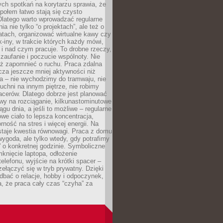
ch spotkań na korytarzu sprawia, że
społem łatwo stają się czysto
Dlatego warto wprowadzać regularne
a nie tylko “o projektach”, ale też o
atach, organizować wirtualne kawy czy
k-iny, w trakcie których każdy mówi,
e i nad czym pracuje. To drobne rzeczy,
 zaufanie i poczucie wspólnoty. Nie
eż zapomnieć o ruchu. Praca zdalna
cza jeszcze mniej aktywności niż
a – nie wychodzimy do tramwaju, nie
uchni na innym piętrze, nie robimy
cerów. Dlatego dobrze jest planować
rwy na rozciąganie, kilkunastominutowe
ągu dnia, a jeśli to możliwe – regularne
rowe ciało to lepsza koncentracja,
ność na stres i więcej energii. Na
staje kwestia równowagi. Praca z domu
ygoda, ale tylko wtedy, gdy potrafimy
 o konkretnej godzinie. Symboliczne
mknięcie laptopa, odłożenie
elefonu, wyjście na krótki spacer –
ełączyć się w tryb prywatny. Dzięki
 dbać o relacje, hobby i odpoczynek,
, że praca cały czas “czyha” za