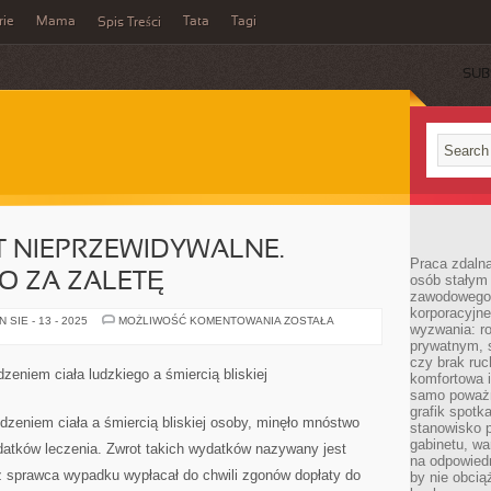
rie
Mama
Tata
Tagi
Spis Treści
SUB
ST NIEPRZEWIDYWALNE.
Praca zdalna
O ZA ZALETĘ
osób stałym
zawodowego. 
korporacyjne
NASZE
SIE - 13 - 2025
MOŻLIWOŚĆ KOMENTOWANIA
ZOSTAŁA
wyzwania: r
ŻYCIE
JEST
prywatnym, 
NIEPRZEWIDYWALNE.
czy brak ru
MOŻNA
zeniem ciała ludzkiego a śmiercią bliskiej
komfortowa i
UZNAĆ
TO
samo poważni
ZA
grafik spotk
ZALETĘ
zeniem ciała a śmiercią bliskiej osoby, minęło mnóstwo
stanowisko 
gabinetu, wa
datków leczenia. Zwrot takich wydatków nazywany jest
na odpowiedn
ż sprawca wypadku wypłacał do chwili zgonów dopłaty do
by nie obcią