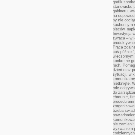
grafik spotk
stanowisko 
gabinetu, wa
na odpowiedn
by nie obcią
kuchennym s
pleców, napi
Inwestycja 
zwraca – w 
produktywnoś
Praca zdaln
coś później”
wieczornymi
konkretne go
ruch. Pomaga
dzień oraz p
sytuacji, w 
komunikatory
nietknięte. 
rolę odgrywa
do zarządza
chmurze, fi
procedurami
zorganizowa
trzeba świad
powiadomien
komunikować
nie zamienił 
wyzwaniem je
codziennych