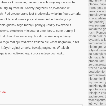
kuchennym s
tów za kurowanie, nie jest on zobowiązany do zwrotu
pleców, napi
Inwestycja 
ebu figurą trzecim. Koszty pogrzebu są zwracane w
zwraca – w 
. Pod uwagę brane jest środowisko w jakim figura zmarła
produktywnoś
Praca zdaln
inne. Odszkodowanie pogrzebowe nie będzie dotyczyć
coś później”
nia gdańsk tego rodzaju pokryją koszty związane z
wieczornymi
konkretne go
hówku, okupienie miejsca na cmentarzu, cenę trumny i
ruch. Pomaga
dzień oraz p
h do kosztów zwracanych zalicza się cenę odzieży
sytuacji, w 
 tego rodzaju roszczeń zalicza się koszt nagrobka, a też
komunikatory
nietknięte. 
 których zginął zmarły, bywają tragiczne. W takich
rolę odgrywa
ganizacji odświętnego i uroczystego pochówku.
do zarządza
chmurze, fi
procedurami
zorganizowa
trzeba świad
powiadomien
komunikować
nie zamienił 
wyzwaniem je
codziennych
spontaniczny
rt.de
relacje z ze
zadaniowe. 
wideospotkani
luźnych tem