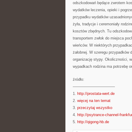
odszkodowań będące zwrotem kosz
wydatków leczenia, opieki i pogrz
przypadku wydatków uzasadnionych
żyła, tradycje i ceremoniały rodz
kosztów zbędnych. Tu odszkodowa
transportem zwłok do miejsca poc
wieńców. W niektórych przypadkac
żałobnej. W szeregu przypadków do
organizację stypy. Okoliczności, w
wypadkach rodzina ma potrzebę or
źródło:
———————————
1.
http://prostata-wert.de
2.
więcej na ten temat
3.
przeczytaj wszystko
4.
http://psytrance-channel-frankfu
5.
http://qigong-hb.de