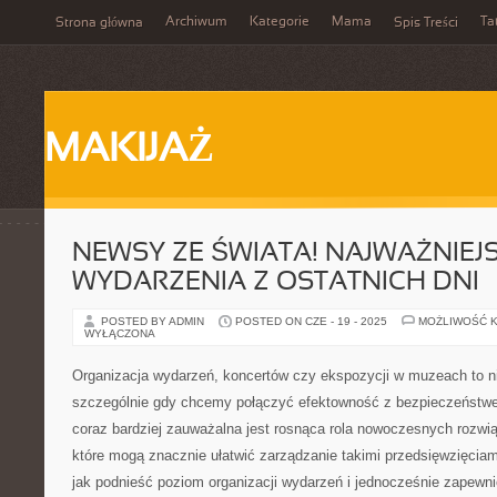
Archiwum
Kategorie
Mama
Ta
Strona główna
Spis Treści
MAKIJAŻ
NEWSY ZE ŚWIATA! NAJWAŻNIEJ
WYDARZENIA Z OSTATNICH DNI
POSTED BY ADMIN
POSTED ON CZE - 19 - 2025
MOŻLIWOŚĆ 
WYŁĄCZONA
Organizacja wydarzeń, koncertów czy ekspozycji w muzeach to n
szczególnie gdy chcemy połączyć efektowność z bezpieczeństw
coraz bardziej zauważalna jest rosnąca rola nowoczesnych rozwią
które mogą znacznie ułatwić zarządzanie takimi przedsięwzięciami
jak podnieść poziom organizacji wydarzeń i jednocześnie zapewn