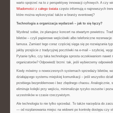
warto spojrzeć na to z perspektywy innowacji cyfrowych. A czy w
Wiadomości z całego świata
często informują o najnowszych tren
które można wykorzystać także w branży eventowej?
Technologia a organizacja wydarzeń – jak to się łączy?
Wyobraź sobie, że planujesz koncert na otwartym powietrzu. Tra
biletów – czyli papierowe wejściówki albo telefoniczne rezerwacj
lamusa. Zamiast tego coraz częściej sięga się po rozwiązania typ
jakby przejście z tradycyjnej pocztówki na e-mail – szybciej, wygod
Pytanie tylko, czy taka technologia sprosta oczekiwaniom nawet
organizatorów? Odpowiedź brzmi: tak, jeśli wybierzemy odpowiedn
Kiedy mówimy o nowoczesnych systemach sprzedaży biletów, war
działającego systemu miejskiej komunikacji – jeśli wszystko dział
przebiega bezproblemowo i bez zbędnego chaosu. Analogicznie, 
eliminuje kolejki przy wejściu, minimalizuje ryzyko oszustw i poz
uczestników w czasie rzeczywistym.
Ale technologia to nie tylko sprzedaż. To także narzędzia do zar
— od rozplanowania miejsc na widowni po kontrolę dostępu czy st