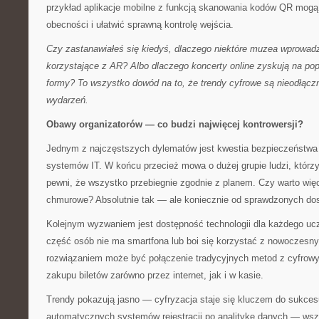
przykład aplikacje mobilne z funkcją skanowania kodów QR mogą z
obecności i ułatwić sprawną kontrolę wejścia.
Czy zastanawiałeś się kiedyś, dlaczego niektóre muzea wprowadz
korzystające z AR? Albo dlaczego koncerty online zyskują na pop
formy? To wszystko dowód na to, że trendy cyfrowe są nieodłąc
wydarzeń.
Obawy organizatorów — co budzi najwięcej kontrowersji?
Jednym z najczęstszych dylematów jest kwestia bezpieczeństwa
systemów IT. W końcu przecież mowa o dużej grupie ludzi, którzy
pewni, że wszystko przebiegnie zgodnie z planem. Czy warto wię
chmurowe? Absolutnie tak — ale koniecznie od sprawdzonych do
Kolejnym wyzwaniem jest dostępność technologii dla każdego ucz
część osób nie ma smartfona lub boi się korzystać z nowoczesnyc
rozwiązaniem może być połączenie tradycyjnych metod z cyfrowy
zakupu biletów zarówno przez internet, jak i w kasie.
Trendy pokazują jasno — cyfryzacja staje się kluczem do sukces
automatycznych systemów rejestracji po analitykę danych — wszy