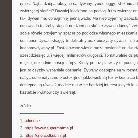
rynek. Najbardziej atrakcyjne są dywany typu shaggy. Któż nie ad
zwierzęcej sierści? Dawniej kładziono na podłogi futra zwierząt or
taki dywan ma, co najmniej jedną wadę. Ma nieprzyjemny zapach
odpowiada to, żeby stąpać co dzień po skórze żywego kiedyś zw
sobie równie przyjemny spacer po podłodze własnego mieszkania
sumienia. Dywan shaggy to delikatny oraz puszysty dywan – sp
kochamydywany.pl. Zastosowane włosie może posiadać od dwudz
sześćdziesięciu, i więcej, milimetrów długości. To naturalnie dzię
miękki, dokładnie masuje stopy. Kiedy po raz pierwszy stąpa się
jest to czyżby wspaniałe doznanie. Dywany dostępne są w rozma
nabyć schematyczne prostokątne, jakkolwiek są też w kształcie 
dostępne są również modele o o wiele bardziej interesujących ksz
kształcie kwiatów czy zwierząt.
źródło:
———————————
1.
odnośnik
2.
https://www.supermatma.pl
3.
https://ziolaodkuchni.pl