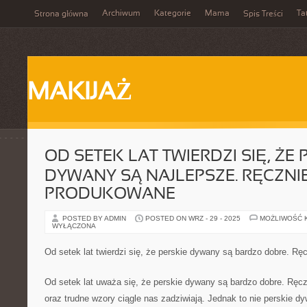
Archiwum
Kategorie
Mama
Ta
Strona główna
Spis Treści
MAKIJAŻ
OD SETEK LAT TWIERDZI SIĘ, ŻE 
DYWANY SĄ NAJLEPSZE. RĘCZNI
PRODUKOWANE
POSTED BY ADMIN
POSTED ON WRZ - 29 - 2025
MOŻLIWOŚĆ 
WYŁĄCZONA
Od setek lat twierdzi się, że perskie dywany są bardzo dobre. R
Od setek lat uważa się, że perskie dywany są bardzo dobre. Ręcz
oraz trudne wzory ciągle nas zadziwiają. Jednak to nie perskie d