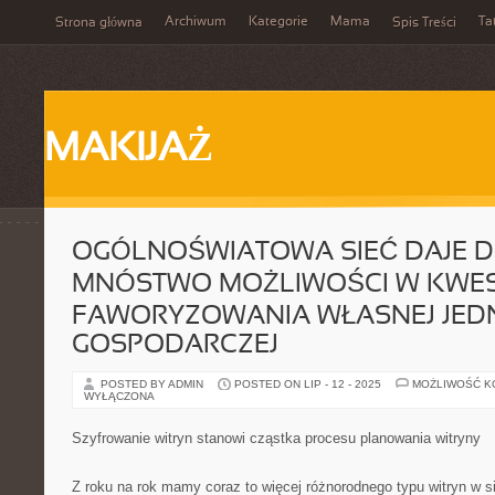
Archiwum
Kategorie
Mama
Ta
Strona główna
Spis Treści
MAKIJAŻ
OGÓLNOŚWIATOWA SIEĆ DAJE D
MNÓSTWO MOŻLIWOŚCI W KWES
FAWORYZOWANIA WŁASNEJ JED
GOSPODARCZEJ
POSTED BY ADMIN
POSTED ON LIP - 12 - 2025
MOŻLIWOŚĆ 
WYŁĄCZONA
Szyfrowanie witryn stanowi cząstka procesu planowania witryny
Z roku na rok mamy coraz to więcej różnorodnego typu witryn w si