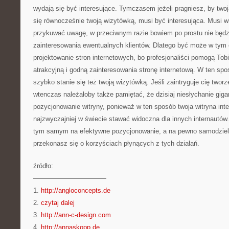
wydają się być interesujące. Tymczasem jeżeli pragniesz, by twoj
się równocześnie twoją wizytówką, musi być interesująca. Musi w
przykuwać uwagę, w przeciwnym razie bowiem po prostu nie będ
zainteresowania ewentualnych klientów. Dlatego być może w tym c
projektowanie stron internetowych, bo profesjonaliści pomogą To
atrakcyjną i godną zainteresowania stronę internetową. W ten sp
szybko stanie się też twoją wizytówką. Jeśli zaintryguje cię two
wtenczas należałoby także pamiętać, że dzisiaj niesłychanie gig
pozycjonowanie witryny, ponieważ w ten sposób twoja witryna int
najzwyczajniej w świecie stawać widoczna dla innych internautó
tym samym na efektywne pozycjonowanie, a na pewno samodzieln
przekonasz się o korzyściach płynących z tych działań.
źródło:
———————————
1.
http://angloconcepts.de
2.
czytaj dalej
3.
http://ann-c-design.com
4.
http://annaskopp.de