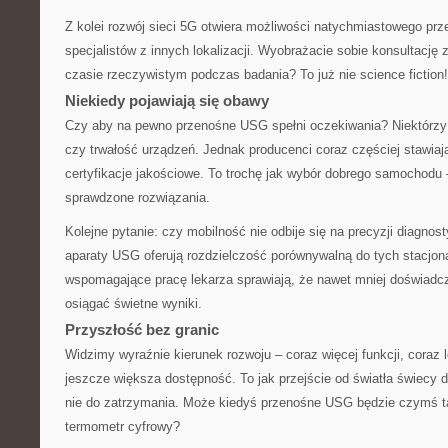
Z kolei rozwój sieci 5G otwiera możliwości natychmiastowego prz
specjalistów z innych lokalizacji. Wyobrażacie sobie konsultację 
czasie rzeczywistym podczas badania? To już nie science fiction!
Niekiedy pojawiają się obawy
Czy aby na pewno przenośne USG spełni oczekiwania? Niektórzy 
czy trwałość urządzeń. Jednak producenci coraz częściej stawiaj
certyfikacje jakościowe. To trochę jak wybór dobrego samochodu 
sprawdzone rozwiązania.
Kolejne pytanie: czy mobilność nie odbije się na precyzji diagno
aparaty USG oferują rozdzielczość porównywalną do tych stacjona
wspomagające pracę lekarza sprawiają, że nawet mniej doświad
osiągać świetne wyniki.
Przyszłość bez granic
Widzimy wyraźnie kierunek rozwoju – coraz więcej funkcji, coraz 
jeszcze większa dostępność. To jak przejście od światła świecy 
nie do zatrzymania. Może kiedyś przenośne USG będzie czymś 
termometr cyfrowy?