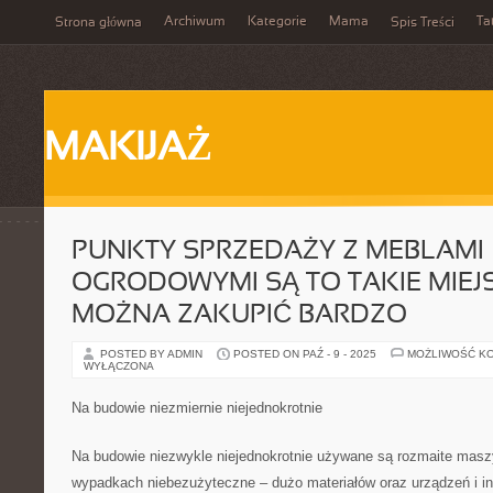
Archiwum
Kategorie
Mama
Ta
Strona główna
Spis Treści
MAKIJAŻ
PUNKTY SPRZEDAŻY Z MEBLAMI
OGRODOWYMI SĄ TO TAKIE MIEJ
MOŻNA ZAKUPIĆ BARDZO
POSTED BY ADMIN
POSTED ON PAŹ - 9 - 2025
MOŻLIWOŚĆ K
WYŁĄCZONA
Na budowie niezmiernie niejednokrotnie
Na budowie niezwykle niejednokrotnie używane są rozmaite maszyn
wypadkach niebezużyteczne – dużo materiałów oraz urządzeń i i