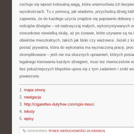
cechuje się wprost kolosalną wagą, która uniemożliwia ich bezpie
wysokościach. Tu z pomocą, jak wiadomo, przychodzą dźwig lubli
zapewnia, że do każdego użycia znajdzie się poprawnie dobrany d
rodzajów dźwigów – od nadzwyczaj małych, wykorzystywanych wc
stosunkowo niewielką skalę, aż po żurawie, które używane są n
obiektów mieszkalnych, takich jak bloki czy wieżowce. Jeżeli z 
postać prywatna, która do wykonania ma wyznaczoną pracę, proc
skomplikowane – jeśli nie ma słusznych uprawnień, których posia
legalnego kierowania każdym dźwigiem, musi też równocześnie wy
bez pokaźniejszych kłopotów upora się z tym zadaniem i zrobi w
powierzone.
1.
mapa strony
2.
nawigacja
3.
http://cigarettes-dutyfree.com/spis-tresci
4.
teksty
5.
wpisy
CATEGORIES:
RYNEK NIERUCHOMOŚCI ZA GRANICĄ