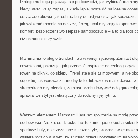
Dlatego na blogu pojawiają się podpowiedzi, jak wybierać rozmiary „
kiedy warto wziąć zapas, a kiedy lepiej postawić na idealne dopa
dotyczące obuwia: jak dobrać buty do aktywności, jak sprawdzić, 
jak wybierać modele na deszcz, śnieg, upał czy zajęcia sportowe
komfort, bezpieczeństwo i lepsze samopoczucie – a to dla rodzic
niż najmodniejszy wzór.
Mammamia to blog o trendach, ale w wersji życiowej. Zamiast śl
nowościami, pokazuje, jak przenosić inspiracje do realnego życia
rower, na piknik, do sklepu. Trend staje się tu motywem, a nie 
sugestie, jak wprowadzić modny kolor lub wzór w małej dawce: w
skarpetkach czy plecaku, zamiast przebudowywać całą garderobę
sprawia, że styl jest elastyczny do rodziny i jej rytmu.
Ważnym elementem Mammamii jest też spojrzenie na modę przez
osobowości. Nie każde dziecko lubi to samo: jedno kocha sukienki i
sportowe buty, a jeszcze inne miesza style, tworząc swoje małe
wspiera rodziców w tym, by słuchać dzieci i pozwalać im na wyb