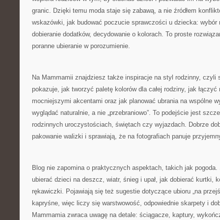
granic. Dzięki temu moda staje się zabawą, a nie źródłem konflikt
wskazówki, jak budować poczucie sprawczości u dziecka: wybó
dobieranie dodatków, decydowanie o kolorach. To proste rozwiąza
poranne ubieranie w porozumienie.
Na Mammamii znajdziesz także inspiracje na styl rodzinny, czyli
pokazuje, jak tworzyć paletę kolorów dla całej rodziny, jak łączyć
mocniejszymi akcentami oraz jak planować ubrania na wspólne wyj
wyglądać naturalnie, a nie „przebraniowo”. To podejście jest szc
rodzinnych uroczystościach, świętach czy wyjazdach. Dobrze dobr
pakowanie walizki i sprawiają, że na fotografiach panuje przyjemn
Blog nie zapomina o praktycznych aspektach, takich jak pogoda. 
ubierać dzieci na deszcz, wiatr, śnieg i upał, jak dobierać kurtki,
rękawiczki. Pojawiają się też sugestie dotyczące ubioru „na przejś
kapryśne, więc liczy się warstwowość, odpowiednie skarpety i do
Mammamia zwraca uwagę na detale: ściągacze, kaptury, wykończe