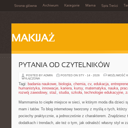
Archiwum
Kategorie
Mama
Ta
Strona główna
Spis Treści
MAKIJAŻ
PYTANIA OD CZYTELNIKÓW
POSTED BY ADMIN
POSTED ON STY - 14 - 2026
MOŻLIWOŚĆ 
WYŁĄCZONA
Tagi:
badania naukowe
,
biologia
,
chemia
,
cv
,
edukacja
,
entreprene
humanistyka
,
innowacje
,
kariera
,
kursy
,
matematyka
,
nauka
,
prac
rozwój zawodowy
,
staż
,
studia
,
szkoła
,
technologie edukacyjne
,
z
Mammamia to ciepłe miejsce w sieci, w którym moda dla dzieci s
mam i tatów. To blog internetowy tworzony z myślą o tych, którzy 
pociechy praktycznie, a jednocześnie z charakterem. Znajdziesz t
dodatkach i trendach, ale też o tym, jak odnaleźć własny styl w z