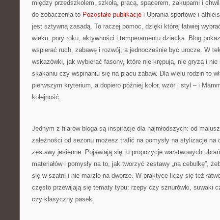
między przedszkolem, szkołą, pracą, spacerem, zakupami i chwilą 
do zobaczenia to
Pozostałe publikacje
i Ubrania sportowe i athl
jest sztywną zasadą. To raczej pomoc, dzięki której łatwiej wyb
wieku, pory roku, aktywności i temperamentu dziecka. Blog poka
wspierać ruch, zabawę i rozwój, a jednocześnie być urocze. W tek
wskazówki, jak wybierać fasony, które nie krępują, nie gryzą i ni
skakaniu czy wspinaniu się na placu zabaw. Dla wielu rodzin to w
pierwszym kryterium, a dopiero później kolor, wzór i styl – i Mam
kolejność.
Jednym z filarów bloga są inspiracje dla najmłodszych: od malus
zależności od sezonu możesz trafić na pomysły na stylizacje na c
zestawy jesienne. Pojawiają się tu propozycje warstwowych ubrań
materiałów i pomysły na to, jak tworzyć zestawy „na cebulkę”, że
się w szatni i nie marzło na dworze. W praktyce liczy się też łatw
często przewijają się tematy typu: rzepy czy sznurówki, suwaki cz
czy klasyczny pasek.