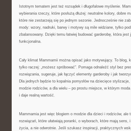
Istotnym tematem jest też rozsądek i długofalowe myślenie. M
wybierania rzeczy, które posłużą dłużej: neutralne kolory, dobre ma
które nie zestarzeją się po jednym sezonie. Jednocześnie nie zabi
mody: wzory, nadruki, barwy i motywy są mile widziane, tylko po
zbalansowany. Dzięki temu łatwiej budować garderobę, która jest 
funkcjonalna.
Cały klimat Mammamii można opisać jako motywujący. To blog, kt
tylko raczej: „możesz spróbować”. Pomaga odnaleźć styl bez pres
rozwiązania, sugeruje, jak łączyć elementy garderoby i jak tworz
Dla jednych będzie to kopalnia pomysłów na dziecięce stylizacje,
modzie rodziców, a dla wielu – po prostu miejsce, w którym moda
i daje realną wartość.
Mammamia jest więc blogiem o modzie dla dzieci i rodziców, ale 
rozwiązań, które ułatwiają poranki, o wyborach, które mają sens, i
życia, a nie odwrotnie. Jeśli szukasz inspiracji, praktycznych w