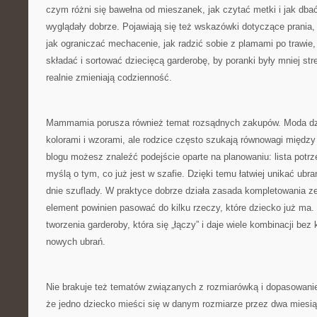
czym różni się bawełna od mieszanek, jak czytać metki i jak dbać
wyglądały dobrze. Pojawiają się też wskazówki dotyczące prania,
jak ograniczać mechacenie, jak radzić sobie z plamami po trawie,
składać i sortować dziecięcą garderobę, by poranki były mniej stre
realnie zmieniają codzienność.
Mammamia porusza również temat rozsądnych zakupów. Moda dzie
kolorami i wzorami, ale rodzice często szukają równowagi międ
blogu możesz znaleźć podejście oparte na planowaniu: lista potrze
myślą o tym, co już jest w szafie. Dzięki temu łatwiej unikać ubrań
dnie szuflady. W praktyce dobrze działa zasada kompletowania 
element powinien pasować do kilku rzeczy, które dziecko już ma
tworzenia garderoby, która się „łączy” i daje wiele kombinacji bez
nowych ubrań.
Nie brakuje też tematów związanych z rozmiarówką i dopasowani
że jedno dziecko mieści się w danym rozmiarze przez dwa miesiąc