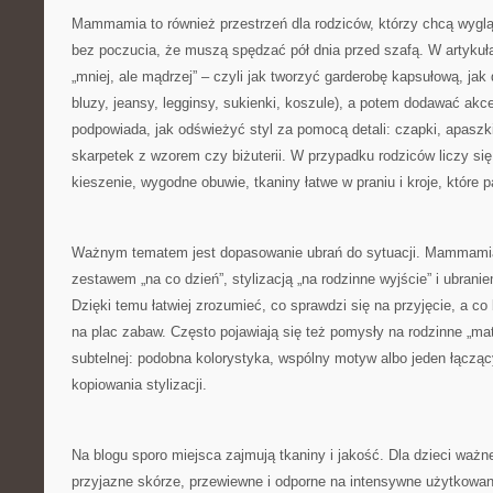
Mammamia to również przestrzeń dla rodziców, którzy chcą wygląda
bez poczucia, że muszą spędzać pół dnia przed szafą. W artykuł
„mniej, ale mądrzej” – czyli jak tworzyć garderobę kapsułową, jak d
bluzy, jeansy, legginsy, sukienki, koszule), a potem dodawać akcen
podpowiada, jak odświeżyć styl za pomocą detali: czapki, apaszki
skarpetek z wzorem czy biżuterii. W przypadku rodziców liczy się
kieszenie, wygodne obuwie, tkaniny łatwe w praniu i kroje, które p
Ważnym tematem jest dopasowanie ubrań do sytuacji. Mammamia
zestawem „na co dzień”, stylizacją „na rodzinne wyjście” i ubrani
Dzięki temu łatwiej zrozumieć, co sprawdzi się na przyjęcie, a co
na plac zabaw. Często pojawiają się też pomysły na rodzinne „ma
subtelnej: podobna kolorystyka, wspólny motyw albo jeden łącząc
kopiowania stylizacji.
Na blogu sporo miejsca zajmują tkaniny i jakość. Dla dzieci ważne
przyjazne skórze, przewiewne i odporne na intensywne użytkow