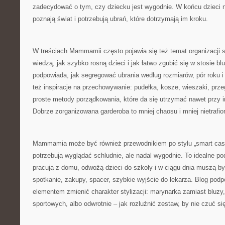
zadecydować o tym, czy dziecku jest wygodnie. W końcu dzieci n
poznają świat i potrzebują ubrań, które dotrzymają im kroku.
W treściach Mammamii często pojawia się też temat organizacji sz
wiedzą, jak szybko rosną dzieci i jak łatwo zgubić się w stosie bl
podpowiada, jak segregować ubrania według rozmiarów, pór roku i
też inspiracje na przechowywanie: pudełka, kosze, wieszaki, prze
proste metody porządkowania, które da się utrzymać nawet przy 
Dobrze zorganizowana garderoba to mniej chaosu i mniej nietrafi
Mammamia może być również przewodnikiem po stylu „smart casua
potrzebują wyglądać schludnie, ale nadal wygodnie. To idealne pod
pracują z domu, odwożą dzieci do szkoły i w ciągu dnia muszą by
spotkanie, zakupy, spacer, szybkie wyjście do lekarza. Blog pod
elementem zmienić charakter stylizacji: marynarka zamiast bluzy
sportowych, albo odwrotnie – jak rozluźnić zestaw, by nie czuć s