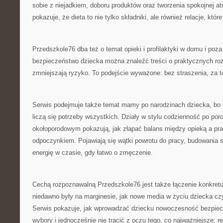
sobie z niejadkiem, doboru produktów oraz tworzenia spokojnej at
pokazuje, że dieta to nie tylko składniki, ale również relacje, które
Przedszkole76 dba też o temat opieki i profilaktyki w domu i poza
bezpieczeństwo dziecka można znaleźć treści o praktycznych roz
zmniejszają ryzyko. To podejście wyważone: bez straszenia, za 
Serwis podejmuje także temat mamy po narodzinach dziecka, bo 
liczą się potrzeby wszystkich. Działy w stylu codzienność po poro
okołoporodowym pokazują, jak złapać balans między opieką a pra
odpoczynkiem. Pojawiają się wątki powrotu do pracy, budowania 
energię w czasie, gdy łatwo o zmęczenie.
Cechą rozpoznawalną Przedszkole76 jest także łączenie konkretu
niedawno były na marginesie, jak nowe media w życiu dziecka cz
Serwis pokazuje, jak wprowadzać dziecku nowoczesność bezpie
wybory i jednocześnie nie tracić z oczu tego, co najważniejsze: r