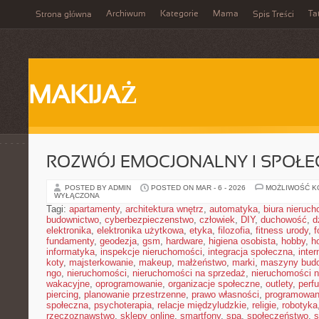
Archiwum
Kategorie
Mama
Ta
Strona główna
Spis Treści
MAKIJAŻ
ROZWÓJ EMOCJONALNY I SPOŁE
POSTED BY ADMIN
POSTED ON MAR - 6 - 2026
MOŻLIWOŚĆ 
WYŁĄCZONA
Tagi:
apartamenty
,
architektura wnętrz
,
automatyka
,
biura nieruc
budownictwo
,
cyberbezpieczenstwo
,
człowiek
,
DIY
,
duchowość
,
d
elektronika
,
elektronika użytkowa
,
etyka
,
filozofia
,
fitness urody
,
f
fundamenty
,
geodezja
,
gsm
,
hardware
,
higiena osobista
,
hobby
,
h
informatyka
,
inspekcje nieruchomości
,
integracja społeczna
,
inter
koty
,
majsterkowanie
,
makeup
,
małżeństwo
,
marki
,
maszyny bud
ngo
,
nieruchomości
,
nieruchomości na sprzedaż
,
nieruchomości 
wakacyjne
,
oprogramowanie
,
organizacje społeczne
,
outlety
,
perf
piercing
,
planowanie przestrzenne
,
prawo własności
,
programowan
społeczna
,
psychoterapia
,
relacje międzyludzkie
,
religie
,
robotyka
rzeczoznawstwo
,
sklepy online
,
smartfony
,
spa
,
społeczeństwo
,
s