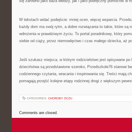
się zarówno jako baza wiedzy, jak i jako podręczny pomocnik w r
W tekstach widać podejście: mniej ocen, więcej wsparcia. Przed
każdy dom ma swój rytm, a dobre rozwiązania to takie, które są 
wdrożenia w prawdziwym życiu. To portal poradnikowy, który p
siebie od ciąży, przez niemowlęctwo i czas małego dziecka, aż p
Jeśli szukasz miejsca, w którym rodzicielstwo jest opisywane po 
dzieciństwa są przedstawione szeroko, Przedszkole76 stanowi b
codziennego czytania, wracania i inspirowania się. Treści mają ch
pomagają przejść kolejne etapy rodzinnej drogi z większym pewno
CATEGORIES:
CHOROBY OCZU
Comments are closed.