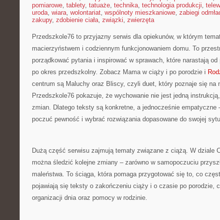
pomiarowe
,
tablety
,
tatuaże
,
technika
,
technologia produkcji
,
telew
uroda
,
wiara
,
wolontariat
,
wspólnoty mieszkaniowe
,
zabiegi odmła
zakupy
,
zdobienie ciała
,
związki
,
zwierzęta
Przedszkole76 to przyjazny serwis dla opiekunów, w którym tema
macierzyństwem i codziennym funkcjonowaniem domu. To przestr
porządkować pytania i inspirować w sprawach, które narastają od
po okres przedszkolny. Zobacz Mama w ciąży i po porodzie i
Rodz
centrum są Maluchy oraz Bliscy, czyli duet, który poznaje się na
Przedszkole76 pokazuje, że wychowanie nie jest jedną instrukcją
zmian. Dlatego teksty są konkretne, a jednocześnie empatyczne –
poczuć pewność i wybrać rozwiązania dopasowane do swojej sytu
Dużą część serwisu zajmują tematy związane z ciążą. W dziale C
można śledzić kolejne zmiany – zarówno w samopoczuciu przyszł
maleństwa. To ściąga, która pomaga przygotować się to, co częs
pojawiają się teksty o zakończeniu ciąży i o czasie po porodzie, c
organizacji dnia oraz pomocy w rodzinie.