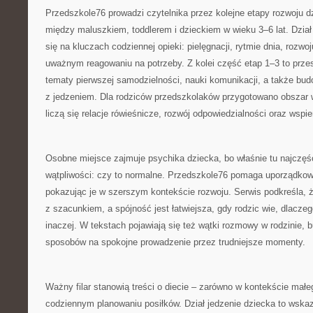
Przedszkole76 prowadzi czytelnika przez kolejne etapy rozwoju d
między maluszkiem, toddlerem i dzieckiem w wieku 3–6 lat. Dział
się na kluczach codziennej opieki: pielęgnacji, rytmie dnia, rozwoj
uważnym reagowaniu na potrzeby. Z kolei część etap 1–3 to przest
tematy pierwszej samodzielności, nauki komunikacji, a także b
z jedzeniem. Dla rodziców przedszkolaków przygotowano obszar 
liczą się relacje rówieśnicze, rozwój odpowiedzialności oraz wspi
Osobne miejsce zajmuje psychika dziecka, bo właśnie tu najczęśc
wątpliwości: czy to normalne. Przedszkole76 pomaga uporządkow
pokazując je w szerszym kontekście rozwoju. Serwis podkreśla, 
z szacunkiem, a spójność jest łatwiejsza, gdy rodzic wie, dlaczeg
inaczej. W tekstach pojawiają się też wątki rozmowy w rodzinie, b
sposobów na spokojne prowadzenie przez trudniejsze momenty.
Ważny filar stanowią treści o diecie – zarówno w kontekście małeg
codziennym planowaniu posiłków. Dział jedzenie dziecka to wska