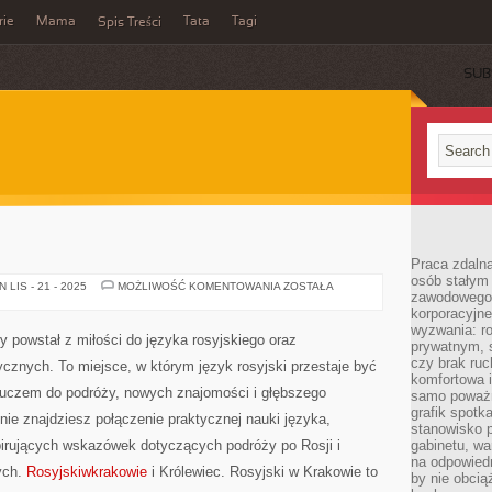
rie
Mama
Tata
Tagi
Spis Treści
SUB
Praca zdalna
osób stałym
SAMARA
LIS - 21 - 2025
MOŻLIWOŚĆ KOMENTOWANIA
ZOSTAŁA
zawodowego. 
I
PERM
korporacyjne
wyzwania: r
ry powstał z miłości do języka rosyjskiego oraz
prywatnym, 
czy brak ru
ycznych. To miejsce, w którym język rosyjski przestaje być
komfortowa i
luczem do podróży, nowych znajomości i głębszego
samo poważni
grafik spotk
nie znajdziesz połączenie praktycznej nauki języka,
stanowisko 
pirujących wskazówek dotyczących podróży po Rosji i
gabinetu, wa
na odpowiedn
ych.
Rosyjskiwkrakowie
i Królewiec. Rosyjski w Krakowie to
by nie obcią