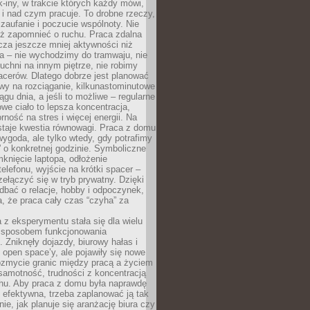
k-iny, w trakcie których każdy mówi,
e i nad czym pracuje. To drobne rzeczy,
 zaufanie i poczucie wspólnoty. Nie
eż zapomnieć o ruchu. Praca zdalna
cza jeszcze mniej aktywności niż
a – nie wychodzimy do tramwaju, nie
uchni na innym piętrze, nie robimy
cerów. Dlatego dobrze jest planować
rwy na rozciąganie, kilkunastominutowe
ągu dnia, a jeśli to możliwe – regularne
rowe ciało to lepsza koncentracja,
ność na stres i więcej energii. Na
staje kwestia równowagi. Praca z domu
ygoda, ale tylko wtedy, gdy potrafimy
 o konkretnej godzinie. Symboliczne
mknięcie laptopa, odłożenie
elefonu, wyjście na krótki spacer –
ełączyć się w tryb prywatny. Dzięki
 dbać o relacje, hobby i odpoczynek,
, że praca cały czas “czyha” za
 z eksperymentu stała się dla wielu
 sposobem funkcjonowania
Zniknęły dojazdy, biurowy hałas i
 open space’y, ale pojawiły się nowe
ozmycie granic między pracą a życiem
samotność, trudności z koncentracją
chu. Aby praca z domu była naprawdę
 efektywna, trzeba zaplanować ją tak
e, jak planuje się aranżację biura czy