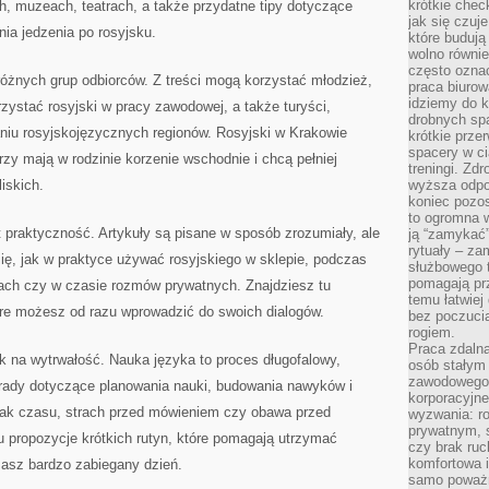
krótkie chec
h, muzeach, teatrach, a także przydatne tipy dotyczące
jak się czuj
ia jedzenia po rosyjsku.
które budują
wolno równi
często ozna
różnych grup odbiorców. Z treści mogą korzystać młodzież,
praca biurow
idziemy do k
zystać rosyjski w pracy zawodowej, a także turyści,
drobnych spa
iu rosyjskojęzycznych regionów. Rosyjski w Krakowie
krótkie prze
spacery w ci
rzy mają w rodzinie korzenie wschodnie i chcą pełniej
treningi. Zd
iskich.
wyższa odpor
koniec pozo
to ogromna w
 praktyczność. Artykuły są pisane w sposób zrozumiały, ale
ją “zamykać”
rytuały – za
ię, jak w praktyce używać rosyjskiego w sklepie, podczas
służbowego t
pomagają prz
ach czy w czasie rozmów prywatnych. Znajdziesz tu
temu łatwiej
óre możesz od razu wprowadzić do swoich dialogów.
bez poczucia
rogiem.
Praca zdalna
k na wytrwałość. Nauka języka to proces długofalowy,
osób stałym
zawodowego. 
porady dotyczące planowania nauki, budowania nawyków i
korporacyjne
brak czasu, strach przed mówieniem czy obawa przed
wyzwania: r
prywatnym, 
u propozycje krótkich rutyn, które pomagają utrzymać
czy brak ru
komfortowa i
masz bardzo zabiegany dzień.
samo poważni