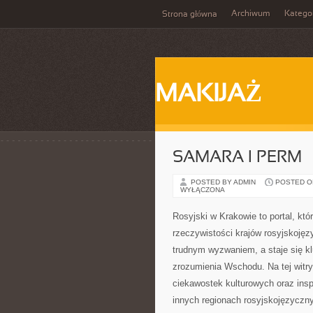
Archiwum
Katego
Strona główna
MAKIJAŻ
SAMARA I PERM
POSTED BY ADMIN
POSTED ON 
WYŁĄCZONA
Rosyjski w Krakowie to portal, któ
rzeczywistości krajów rosyjskojęz
trudnym wyzwaniem, a staje się k
zrozumienia Wschodu. Na tej witry
ciekawostek kulturowych oraz ins
innych regionach rosyjskojęzyczn