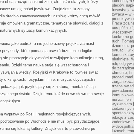
kuchennym s
re chcą zacząć nauki od zera, ale także dla tych, którzy
pleców, napi
sowe umiejętności językowe. Znajdziesz tu zasoby
Inwestycja 
zwraca – w 
i dla średnio zaawansowanych uczniów, którzy chcą mówić
produktywnoś
ruje omówienia gramatyczne, tematyczne słowniki, dialogi z
Praca zdaln
coś później”
naturalnych sytuacji komunikacyjnych.
wieczornymi
konkretne go
ruch. Pomaga
awiona jako podróż, a nie jednorazowy projekt. Zamiast
dzień oraz p
sytuacji, w 
e przykłady, które pomagają oswoić brzmienie i logikę
komunikatory
ją się propozycje aktywności rozwijające komunikację ustną,
nietknięte. 
rolę odgrywa
isanie. Dzięki temu nauka staje się wszechstronna i
do zarządza
yswajania wiedzy. Rosyjski w Krakowie to również świat
chmurze, fi
procedurami
sty o książkach, rosyjskim filmie, muzyce, obyczajach i
zorganizowa
trzeba świad
okazują, jak język łączy się z historią, mentalnością i
powiadomien
języcznego świata. Dzięki temu każde nowe słowo ma swoje
komunikować
nie zamienił 
j angażująca.
wyzwaniem je
codziennych
spontaniczny
są wyprawy po Rosji i regionach rosyjskojęzycznych.
relacje z ze
 podróżowanie po Wschodzie nie musi być przytłaczające,
zadaniowe. 
wideospotkani
ozumie się lokalną kulturę. Znajdziesz tu przewodniki po
luźnych tem