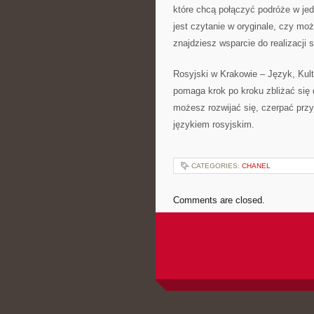
które chcą połączyć podróże w jed
jest czytanie w oryginale, czy mo
znajdziesz wsparcie do realizacji 
Rosyjski w Krakowie – Język, Kult
pomaga krok po kroku zbliżać się 
możesz rozwijać się, czerpać przy
językiem rosyjskim.
CATEGORIES:
CHANEL
Comments are closed.