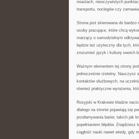
miastach, nieoczywistych punktac
transportu, noclegów czy zamawian
Strona jest skierowana do bardzo 
osoby pracujące, które chcą wykor
marzący o samodzielnym odkrywan
będzie też użyteczny dla tych, któ
zrozumieć język i kulturę swoich bl
Ważnym elementem tej strony jest
jednocześnie rzetelny. Nauczysz s
kontaktów służbowych, na uczelni
również praktyczne wyrażenia, kt
Rosyjski w Krakowie kładzie nacis
dlatego na stronie pojawiają się 
przełamywania barier, takich jak 
popełnianiem błędów. Znajdziesz t
ciągłość nauki nawet wtedy, gdy 