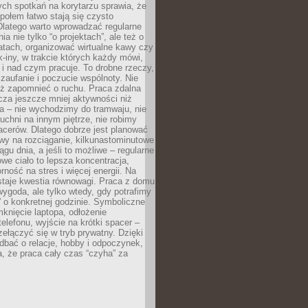
ch spotkań na korytarzu sprawia, że
społem łatwo stają się czysto
Dlatego warto wprowadzać regularne
a nie tylko “o projektach”, ale też o
atach, organizować wirtualne kawy czy
k-iny, w trakcie których każdy mówi,
e i nad czym pracuje. To drobne rzeczy,
 zaufanie i poczucie wspólnoty. Nie
eż zapomnieć o ruchu. Praca zdalna
cza jeszcze mniej aktywności niż
a – nie wychodzimy do tramwaju, nie
uchni na innym piętrze, nie robimy
cerów. Dlatego dobrze jest planować
rwy na rozciąganie, kilkunastominutowe
ągu dnia, a jeśli to możliwe – regularne
rowe ciało to lepsza koncentracja,
ność na stres i więcej energii. Na
staje kwestia równowagi. Praca z domu
ygoda, ale tylko wtedy, gdy potrafimy
 o konkretnej godzinie. Symboliczne
mknięcie laptopa, odłożenie
elefonu, wyjście na krótki spacer –
ełączyć się w tryb prywatny. Dzięki
 dbać o relacje, hobby i odpoczynek,
, że praca cały czas “czyha” za