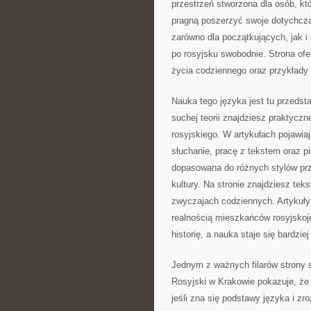
przestrzeń stworzona dla osób, któ
pragną poszerzyć swoje dotychcza
zarówno dla początkujących, jak 
po rosyjsku swobodnie. Strona ofe
życia codziennego oraz przykłady 
Nauka tego języka jest tu przedst
suchej teorii znajdziesz praktyczn
rosyjskiego. W artykułach pojawia
słuchanie, pracę z tekstem oraz p
dopasowana do różnych stylów prz
kultury. Na stronie znajdziesz tek
zwyczajach codziennych. Artykuły p
realnością mieszkańców rosyjsko
historię, a nauka staje się bardzie
Jednym z ważnych filarów strony 
Rosyjski w Krakowie pokazuje, że
jeśli zna się podstawy języka i zr