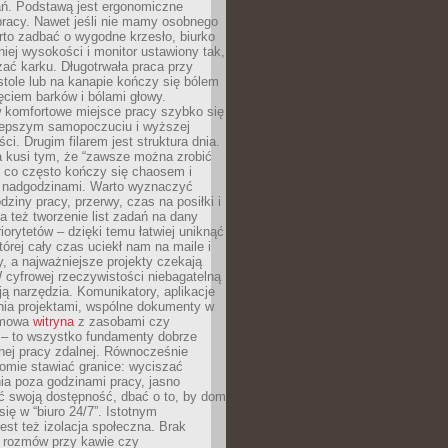
ań. Podstawą jest ergonomiczne
pracy. Nawet jeśli nie mamy osobnego
rto zadbać o wygodne krzesło, biurko
iej wysokości i monitor ustawiony tak,
żać karku. Długotrwała praca przy
tole lub na kanapie kończy się bólem
ęciem barków i bólami głowy.
w komfortowe miejsce pracy szybko się
lepszym samopoczuciu i wyższej
ci. Drugim filarem jest struktura dnia.
a kusi tym, że “zawsze można zrobić
, co często kończy się chaosem i
 nadgodzinami. Warto wyznaczyć
dziny pracy, przerwy, czas na posiłki i
 też tworzenie list zadań na dany
riorytetów – dzięki temu łatwiej uniknąć
której cały czas uciekł nam na maile i
, a najważniejsze projekty czekają
W cyfrowej rzeczywistości niebagatelną
ją narzędzia. Komunikatory, aplikacje
nia projektami, wspólne dokumenty w
rmowa
witryna
z zasobami czy
 – to wszystko fundamenty dobrze
nej pracy zdalnej. Równocześnie
omie stawiać granice: wyciszać
ia poza godzinami pracy, jasno
 swoją dostępność, dbać o to, by dom
się w “biuro 24/7”. Istotnym
st też izolacja społeczna. Brak
 rozmów przy kawie czy