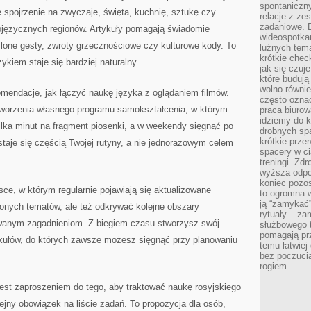
spontaniczny
 spojrzenie na zwyczaje, święta, kuchnię, sztukę czy
relacje z ze
zadaniowe. 
języcznych regionów. Artykuły pomagają świadomie
wideospotkani
eślone gesty, zwroty grzecznościowe czy kulturowe kody. To
luźnych tem
krótkie chec
ykiem staje się bardziej naturalny.
jak się czuj
które budują
wolno równi
omendacje, jak łączyć naukę języka z oglądaniem filmów.
często ozna
tworzenia własnego programu samokształcenia, w którym
praca biurow
idziemy do k
lka minut na fragment piosenki, a w weekendy sięgnąć po
drobnych spa
krótkie prze
staje się częścią Twojej rutyny, a nie jednorazowym celem
spacery w ci
treningi. Zd
wyższa odpor
koniec pozo
sce, w którym regularnie pojawiają się aktualizowane
to ogromna w
ją “zamykać”
ionych tematów, ale też odkrywać kolejne obszary
rytuały – za
owanym zagadnieniom. Z biegiem czasu stworzysz swój
służbowego t
pomagają prz
ykułów, do których zawsze możesz sięgnąć przy planowaniu
temu łatwiej
bez poczucia
rogiem.
jest zaproszeniem do tego, aby traktować naukę rosyjskiego
lejny obowiązek na liście zadań. To propozycja dla osób,