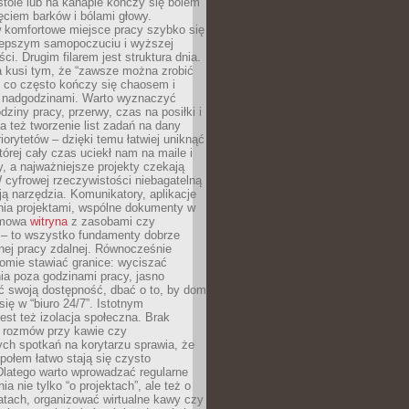
tole lub na kanapie kończy się bólem
ęciem barków i bólami głowy.
w komfortowe miejsce pracy szybko się
lepszym samopoczuciu i wyższej
ci. Drugim filarem jest struktura dnia.
a kusi tym, że “zawsze można zrobić
, co często kończy się chaosem i
 nadgodzinami. Warto wyznaczyć
dziny pracy, przerwy, czas na posiłki i
 też tworzenie list zadań na dany
riorytetów – dzięki temu łatwiej uniknąć
której cały czas uciekł nam na maile i
, a najważniejsze projekty czekają
W cyfrowej rzeczywistości niebagatelną
ją narzędzia. Komunikatory, aplikacje
nia projektami, wspólne dokumenty w
rmowa
witryna
z zasobami czy
 – to wszystko fundamenty dobrze
nej pracy zdalnej. Równocześnie
omie stawiać granice: wyciszać
ia poza godzinami pracy, jasno
 swoją dostępność, dbać o to, by dom
się w “biuro 24/7”. Istotnym
st też izolacja społeczna. Brak
 rozmów przy kawie czy
ch spotkań na korytarzu sprawia, że
społem łatwo stają się czysto
Dlatego warto wprowadzać regularne
a nie tylko “o projektach”, ale też o
atach, organizować wirtualne kawy czy