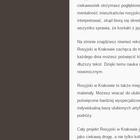
ciekawostek otrzymasz pogłębione
mentalność mieszkańców rosyjsko
interpretować, skąd biorą się okr
wszystko sprawia, że kontakt z jęz
Na stronie znajdziesz również rek
Rosyjski w Krakowie zachęca do 
każdego dnia możesz poświęcić ki
dłuższy tekst. Dzięki temu nauka 
noworocznym.
Rosyjski w Krakowie to także miej
materiały. Możesz wracać do ulub
poświęcone bardziej wyspecjaliz
indywidualną bazę ulubionych art
podróży.
Cały projekt Rosyjski w Krakowie 
jako ciekawą drogę, a nie tylko ko