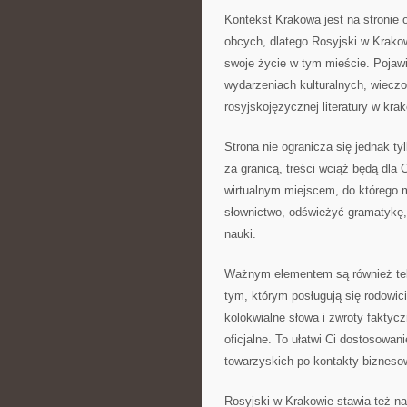
Kontekst Krakowa jest na stronie o
obcych, dlatego Rosyjski w Krako
swoje życie w tym mieście. Pojawi
wydarzeniach kulturalnych, wiec
rosyjskojęzycznej literatury w kra
Strona nie ogranicza się jednak ty
za granicą, treści wciąż będą dla 
wirtualnym miejscem, do którego
słownictwo, odświeżyć gramatykę,
nauki.
Ważnym elementem są również tek
tym, którym posługują się rodowici
kolokwialne słowa i zwroty faktycz
oficjalne. To ułatwi Ci dostosowan
towarzyskich po kontakty bizneso
Rosyjski w Krakowie stawia też n