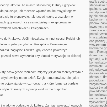
grafik spotk
becny jako tło. To miasto studentów, kultury i języków
stanowisko 
gabinetu, wa
wie pokazuje, jak możesz wplatać naukę rosyjskiego w
na odpowiedn
by nie obcią
ają się tu propozycje, jak łączyć naukę z udziałem w
kuchennym s
zorach językowych czy samodzielnym eksplorowaniem
pleców, napi
Inwestycja 
kowskich bibliotekach i księgarniach.
zwraca – w 
produktywnoś
Praca zdaln
lko do Krakowa. Jeśli mieszkasz w innej części Polski lub
coś później”
Ciebie w pełni przydatne. Rosyjski w Krakowie jest
wieczornymi
konkretne go
 możesz zaglądać zawsze, gdy chcesz powtórzyć
ruch. Pomaga
dzień oraz p
 poznać nowe wyrażenia czy złapać motywację do dalszej
sytuacji, w 
komunikatory
nietknięte. 
rolę odgrywa
sty poświęcone różnicom między językiem teoretycznym a
do zarządza
chmurze, fi
 użytkownicy na co dzień. Dzięki temu dowiesz się, jakie
procedurami
nie pojawiają się w rozmowach, a które formy są bardziej
zorganizowa
trzeba świad
ie stylu do różnych sytuacji – od luźnych spotkań
powiadomien
komunikować
we.
nie zamienił 
wyzwaniem je
a świadome podejście do kultury. Zamiast powierzchownych
codziennych