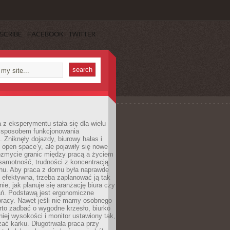
SCRIBE
FACEBOOK
TWITTER
 z eksperymentu stała się dla wielu
 sposobem funkcjonowania
Zniknęły dojazdy, biurowy hałas i
 open space’y, ale pojawiły się nowe
ozmycie granic między pracą a życiem
samotność, trudności z koncentracją
chu. Aby praca z domu była naprawdę
 efektywna, trzeba zaplanować ją tak
e, jak planuje się aranżację biura czy
ań. Podstawą jest ergonomiczne
pracy. Nawet jeśli nie mamy osobnego
rto zadbać o wygodne krzesło, biurko
iej wysokości i monitor ustawiony tak,
żać karku. Długotrwała praca przy