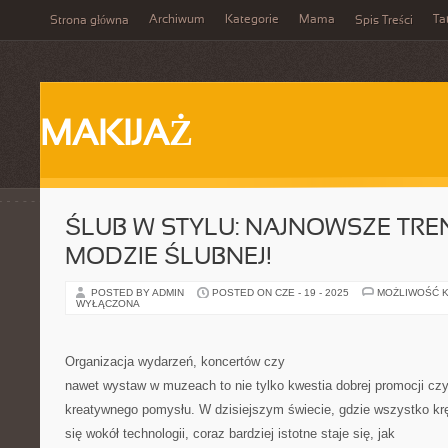
Archiwum
Kategorie
Mama
Ta
Strona główna
Spis Treści
MAKIJAŻ
ŚLUB W STYLU: NAJNOWSZE TRE
MODZIE ŚLUBNEJ!
POSTED BY ADMIN
POSTED ON CZE - 19 - 2025
MOŻLIWOŚĆ 
WYŁĄCZONA
Organizacja wydarzeń, koncertów czy
nawet wystaw w muzeach to nie tylko kwestia dobrej promocji cz
kreatywnego pomysłu. W dzisiejszym świecie, gdzie wszystko kr
się wokół technologii, coraz bardziej istotne staje się, jak