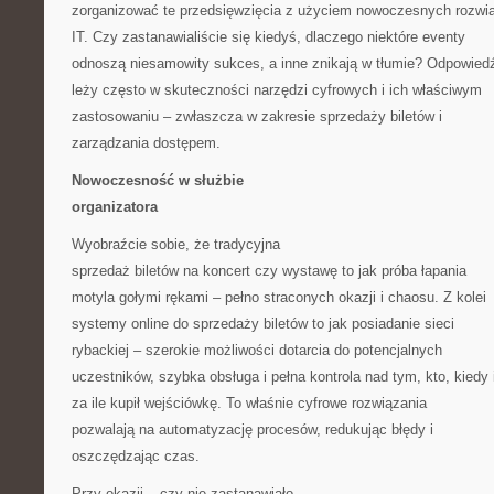
zorganizować te przedsięwzięcia z użyciem nowoczesnych rozwi
IT. Czy zastanawialiście się kiedyś, dlaczego niektóre eventy
odnoszą niesamowity sukces, a inne znikają w tłumie? Odpowied
leży często w skuteczności narzędzi cyfrowych i ich właściwym
zastosowaniu – zwłaszcza w zakresie sprzedaży biletów i
zarządzania dostępem.
Nowoczesność w służbie
organizatora
Wyobraźcie sobie, że tradycyjna
sprzedaż biletów na koncert czy wystawę to jak próba łapania
motyla gołymi rękami – pełno straconych okazji i chaosu. Z kolei
systemy online do sprzedaży biletów to jak posiadanie sieci
rybackiej – szerokie możliwości dotarcia do potencjalnych
uczestników, szybka obsługa i pełna kontrola nad tym, kto, kiedy 
za ile kupił wejściówkę. To właśnie cyfrowe rozwiązania
pozwalają na automatyzację procesów, redukując błędy i
oszczędzając czas.
Przy okazji – czy nie zastanawiało