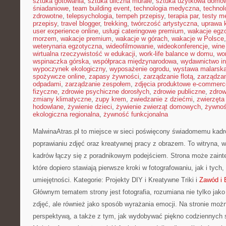
sztuka gotowania
,
sztuka uliczna murale
,
sztuka użytkowa domo
śniadaniowe
,
team building event
,
technologia medyczna
,
technol
zdrowotne
,
telepsychologia
,
tempeh przepisy
,
terapia par
,
testy 
przepisy
,
travel blogger
,
trekking
,
twórczość artystyczna
,
uprawa 
user experience online
,
usługi cateringowe premium
,
wakacje egz
morzem
,
wakacje premium
,
wakacje w górach
,
wakacje w Polsce
weterynaria egzotyczna
,
wideofilmowanie
,
wideokonferencje
,
wine
wirtualna rzeczywistość w edukacji
,
work-life balance w domu
,
wo
wspinaczka górska
,
współpraca międzynarodowa
,
wydawnictwo in
wypoczynek ekologiczny
,
wyposażenie ogrodu
,
wystawa malarsk
spożywcze online
,
zapasy żywności
,
zarządzanie flotą
,
zarządzan
odpadami
,
zarządzanie zespołem
,
zdjęcia produktowe e-commerc
fizyczne
,
zdrowie psychiczne dorosłych
,
zdrowie publiczne
,
zdrow
zmiany klimatyczne
,
zupy krem
,
zwiedzanie z dziećmi
,
zwierzęta
hodowlane
,
żywienie dzieci
,
żywienie zwierząt domowych
,
żywno
ekologiczna regionalna
,
żywność funkcjonalna
MalwinaAtras.pl to miejsce w sieci poświęcony świadomemu kad
poprawianiu zdjęć oraz kreatywnej pracy z obrazem. To witryna, w
kadrów łączy się z poradnikowym podejściem. Strona może zain
które dopiero stawiają pierwsze kroki w fotografowaniu, jak i tych
umiejętności. Kategorie: Projekty DIY i Kreatywne Triki i
Zawód i 
Głównym tematem strony jest fotografia, rozumiana nie tylko ja
zdjęć, ale również jako sposób wyrażania emocji. Na stronie moż
perspektywą, a także z tym, jak wydobywać piękno codziennych 