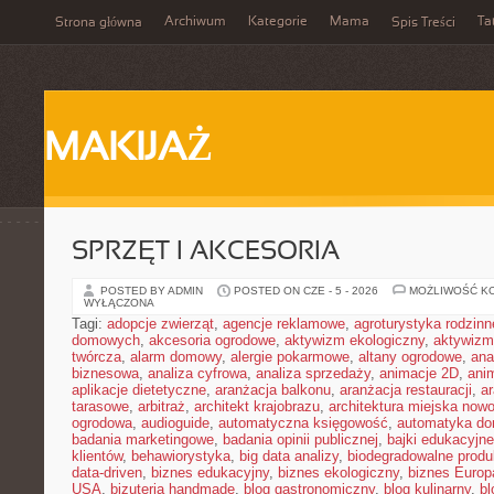
Archiwum
Kategorie
Mama
Ta
Strona główna
Spis Treści
MAKIJAŻ
SPRZĘT I AKCESORIA
POSTED BY ADMIN
POSTED ON CZE - 5 - 2026
MOŻLIWOŚĆ K
WYŁĄCZONA
Tagi:
adopcje zwierząt
,
agencje reklamowe
,
agroturystyka rodzinn
domowych
,
akcesoria ogrodowe
,
aktywizm ekologiczny
,
aktywizm
twórcza
,
alarm domowy
,
alergie pokarmowe
,
altany ogrodowe
,
ana
biznesowa
,
analiza cyfrowa
,
analiza sprzedaży
,
animacje 2D
,
ani
aplikacje dietetyczne
,
aranżacja balkonu
,
aranżacja restauracji
,
ar
tarasowe
,
arbitraż
,
architekt krajobrazu
,
architektura miejska now
ogrodowa
,
audioguide
,
automatyczna księgowość
,
automatyka d
badania marketingowe
,
badania opinii publicznej
,
bajki edukacyjne
klientów
,
behawiorystyka
,
big data analizy
,
biodegradowalne produ
data-driven
,
biznes edukacyjny
,
biznes ekologiczny
,
biznes Europ
USA
,
bizuteria handmade
,
blog gastronomiczny
,
blog kulinarny
,
bl