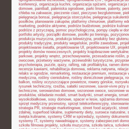
konferencji
,
organizacja kuchni
,
organizacja spiżarni
,
organizacja 
domowe
,
paintball
,
paleniska ogrodowe
,
parki linowe
,
patenty
,
per
chleba na zakwasie
,
pieczenie ciast
,
pieczywo bezglutenowe
,
pie
pielęgnacja bonsai
,
pielęgnacja storczyków
,
pielęgnacja sukulent
posiłków
,
planowanie zakupów
,
platformy chmurowe
,
platformy ed
marketing
,
podróże aktywne
,
podróże budżetowe
,
podróże kulinar
podróże z przyczepą
,
pomoc psychologiczna
,
pompy ciepła w do
portfolio artysty
,
porządki domowe
,
posiłki po treningu
,
pozycjonow
produkcja muzyczna
,
produkcja telewizyjna
,
produkty bez glutenu
produkty tradycyjne
,
produkty wegańskie
,
profile zawodowe
,
proje
projektowanie światła
,
projektowanie UI
,
projektowanie UX
,
projek
projekty domów nowoczesnych
,
projekty krajobrazowe wertykalne
parkowe
,
projekty wnętrz
,
przechowywanie
,
przesadzanie roślin
,
p
owocowe
,
przetwory warzywne
,
przewodniki turystyczne
,
przypra
psychoterapia
,
puzzle
,
quizy
,
rafting
,
rak profilaktyka
,
ramen dom
recenzje kawiarni
,
rehabilitacja domowa
,
reklama natywna
,
relacj
relaks w ogrodzie
,
remarketing
,
restauracje premium
,
restauracje
medyczna
,
rośliny cieniolubne
,
rośliny doniczkowe pielęgnacja
,
ro
balkon
,
rośliny oczyszczające powietrze
,
rowery górskie
,
rozrywk
rysunek techniczny
,
rzeźba
,
sałatki sezonowe
,
savoir-vivre przy s
techniczne
,
serowarstwo domowe
,
sezonowe owoce
,
sezonowe w
produktów
,
składanie modeli
,
smart budynki
,
smart energia
,
smart
wysokobiałkowe
,
sosy domowe
,
spacer w lesie
,
spiżarnia domow
sprzęt medyczny przenośny
,
sprzęt telekonferencyjny
,
sterowani
strategia PR
,
strategie marketingowe
,
street food azjatycki
,
stree
zdalnej
,
superfood lokalne
,
suplementy diety
,
surowce naturalne
,
święta kulinarne
,
systemy CRM w sprzedaży
,
systemy dokument
systemy IT
,
systemy nawadniające
,
systemy zabezpieczeń dom
szkoła filmowa projekty
,
szkoła muzyczna
,
szkoła tańca
,
szkoleni