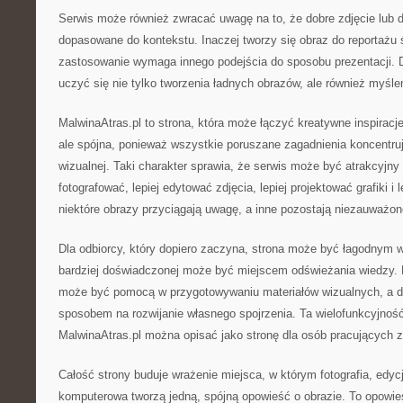
Serwis może również zwracać uwagę na to, że dobre zdjęcie lub d
dopasowane do kontekstu. Inaczej tworzy się obraz do reportażu
zastosowanie wymaga innego podejścia do sposobu prezentacji. 
uczyć się nie tylko tworzenia ładnych obrazów, ale również myślen
MalwinaAtras.pl to strona, która może łączyć kreatywne inspiracje
ale spójna, ponieważ wszystkie poruszane zagadnienia koncentruj
wizualnej. Taki charakter sprawia, że serwis może być atrakcyjny 
fotografować, lepiej edytować zdjęcia, lepiej projektować grafiki i
niektóre obrazy przyciągają uwagę, a inne pozostają niezauważon
Dla odbiorcy, który dopiero zaczyna, strona może być łagodnym
bardziej doświadczonej może być miejscem odświeżania wiedzy. 
może być pomocą w przygotowywaniu materiałów wizualnych, a dla
sposobem na rozwijanie własnego spojrzenia. Ta wielofunkcyjność
MalwinaAtras.pl można opisać jako stronę dla osób pracujących 
Całość strony buduje wrażenie miejsca, w którym fotografia, edycj
komputerowa tworzą jedną, spójną opowieść o obrazie. To opowie