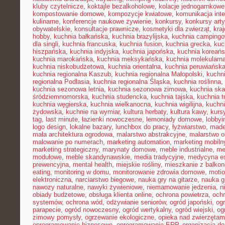
kluby czytelnicze
,
koktajle bezalkoholowe
,
kolacje jednogarnkowe
kompostowanie domowe
,
kompozycje kwiatowe
,
komunikacja inte
kulinarne
,
konferencje naukowe żywienie
,
konkursy
,
konkursy art
obywatelskie
,
konsultacje prawnicze
,
kosmetyki dla zwierząt
,
kra
hobby
,
kuchnia bałkańska
,
kuchnia brazylijska
,
kuchnia camping
dla singli
,
kuchnia francuska
,
kuchnia fusion
,
kuchnia grecka
,
kuc
hiszpańska
,
kuchnia indyjska
,
kuchnia japońska
,
kuchnia koreań
kuchnia marokańska
,
kuchnia meksykańska
,
kuchnia molekularn
kuchnia niskobudżetowa
,
kuchnia orientalna
,
kuchnia peruwiańsk
kuchnia regionalna Kaszub
,
kuchnia regionalna Małopolski
,
kuchni
regionalna Podlasia
,
kuchnia regionalna Śląska
,
kuchnia roślinna
,
kuchnia sezonowa letnia
,
kuchnia sezonowa zimowa
,
kuchnia sk
śródziemnomorska
,
kuchnia studencka
,
kuchnia tajska
,
kuchnia t
kuchnia węgierska
,
kuchnia wielkanocna
,
kuchnia wigilijna
,
kuchni
żydowska
,
kuchnie na wymiar
,
kultura herbaty
,
kultura kawy
,
kurs
tag
,
last minute
,
łazienki nowoczesne
,
lemoniady domowe
,
lobbyi
logo design
,
lokalne bazary
,
lunchbox do pracy
,
łyżwiarstwo
,
made
mała architektura ogrodowa
,
malarstwo abstrakcyjne
,
malarstwo o
malowanie po numerach
,
marketing automation
,
marketing mobiln
marketing strategiczny
,
marynaty domowe
,
meble industrialne
,
me
modułowe
,
meble skandynawskie
,
media tradycyjne
,
medycyna es
prewencyjna
,
mental health
,
miejskie rośliny
,
mieszkanie z balko
eating
,
monitoring w domu
,
monitorowanie zdrowia domowe
,
motio
elektroniczna
,
narciarstwo biegowe
,
nauka gry na gitarze
,
nauka gr
nawozy naturalne
,
nawyki żywieniowe
,
niemarnowanie jedzenia
,
n
obiady budżetowe
,
obsługa klienta online
,
ochrona powietrza
,
ochr
systemów
,
ochrona wód
,
odżywianie seniorów
,
ogród japoński
,
ogr
parapecie
,
ogród nowoczesny
,
ogród wertykalny
,
ogród wiejski
,
og
zimowy pomysły
,
ogrzewanie ekologiczne
,
opieka nad zwierzęta
oprogramowanie biznesowe
,
oprogramowanie ERP
,
organizacja 