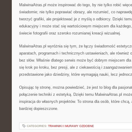
MalwinaAtras.pl może inspirować do tego, by nie tylko robić więcej 
świadomie; nie tylko poprawiać obrazy, ale rozumieć, co naprawd
tworzyć grafiki, ale projektować je z myślą o odbiorcy. Dzięki te
edukacyjny i może stać się wartościowym miejscem dla każdego, 
świecie fotografii oraz szeroko rozumianej kreacji wizualnej.
MalwinaAtras.pl wyróżnia się tym, że łączy świadomość estetyczną
aparatach, programach i technicznych ustawieniach, ale również o
bez słów. Właśnie dlatego serwis może być dobrym miejscem dla 
się krok po kroku, bez presji, ale z ciekawością i zaangażowaniem.
przedstawione jako dziedziny, które wymagają nauki, lecz jednocz
Opisując tę stronę, można powiedzieć, że jest to blog dla pasjonat
połączenie techniki z estetyką. Dzięki temu MalwinaAtras.pl mo
inspiracja do własnych projektów. To strona dla osób, które chcą, a
bardziej dopieszczone.
CATEGORIES:
TRAWNIKI I MURAWY OZDOBNE