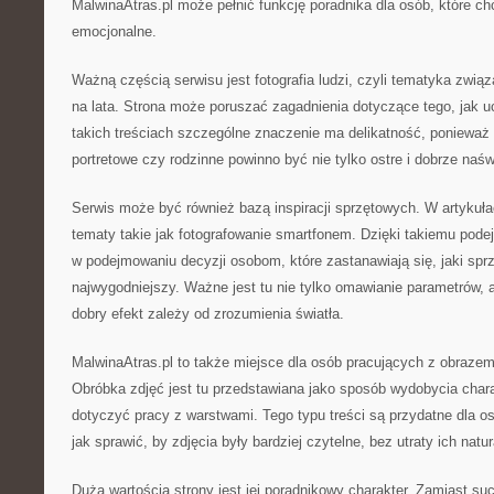
MalwinaAtras.pl może pełnić funkcję poradnika dla osób, które chc
emocjonalne.
Ważną częścią serwisu jest fotografia ludzi, czyli tematyka zwi
na lata. Strona może poruszać zagadnienia dotyczące tego, jak 
takich treściach szczególne znaczenie ma delikatność, ponieważ 
portretowe czy rodzinne powinno być nie tylko ostre i dobrze naśw
Serwis może być również bazą inspiracji sprzętowych. W artykuł
tematy takie jak fotografowanie smartfonem. Dzięki takiemu pod
w podejmowaniu decyzji osobom, które zastanawiają się, jaki sprz
najwygodniejszy. Ważne jest tu nie tylko omawianie parametrów, 
dobry efekt zależy od zrozumienia światła.
MalwinaAtras.pl to także miejsce dla osób pracujących z obrazem
Obróbka zdjęć jest tu przedstawiana jako sposób wydobycia char
dotyczyć pracy z warstwami. Tego typu treści są przydatne dla o
jak sprawić, by zdjęcia były bardziej czytelne, bez utraty ich natur
Dużą wartością strony jest jej poradnikowy charakter. Zamiast such