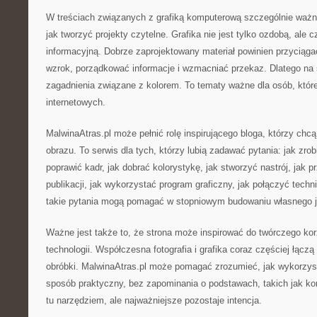
W treściach związanych z grafiką komputerową szczególnie waż
jak tworzyć projekty czytelne. Grafika nie jest tylko ozdobą, ale c
informacyjną. Dobrze zaprojektowany materiał powinien przyciąga
wzrok, porządkować informacje i wzmacniać przekaz. Dlatego na 
zagadnienia związane z kolorem. To tematy ważne dla osób, które
internetowych.
MalwinaAtras.pl może pełnić rolę inspirującego bloga, którzy chcą
obrazu. To serwis dla tych, którzy lubią zadawać pytania: jak zrob
poprawić kadr, jak dobrać kolorystykę, jak stworzyć nastrój, jak 
publikacji, jak wykorzystać program graficzny, jak połączyć tech
takie pytania mogą pomagać w stopniowym budowaniu własnego j
Ważne jest także to, że strona może inspirować do twórczego ko
technologii. Współczesna fotografia i grafika coraz częściej łącz
obróbki. MalwinaAtras.pl może pomagać zrozumieć, jak wykorzys
sposób praktyczny, bez zapominania o podstawach, takich jak ko
tu narzędziem, ale najważniejsze pozostaje intencja.