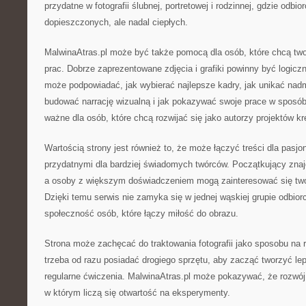
przydatne w fotografii ślubnej, portretowej i rodzinnej, gdzie odbi
dopieszczonych, ale nadal ciepłych.
MalwinaAtras.pl może być także pomocą dla osób, które chcą two
prac. Dobrze zaprezentowane zdjęcia i grafiki powinny być logic
może podpowiadać, jak wybierać najlepsze kadry, jak unikać nad
budować narrację wizualną i jak pokazywać swoje prace w sposób
ważne dla osób, które chcą rozwijać się jako autorzy projektów k
Wartością strony jest również to, że może łączyć treści dla pasj
przydatnymi dla bardziej świadomych twórców. Początkujący znajd
a osoby z większym doświadczeniem mogą zainteresować się two
Dzięki temu serwis nie zamyka się w jednej wąskiej grupie odbi
społeczność osób, które łączy miłość do obrazu.
Strona może zachęcać do traktowania fotografii jako sposobu na 
trzeba od razu posiadać drogiego sprzętu, aby zacząć tworzyć le
regularne ćwiczenia. MalwinaAtras.pl może pokazywać, że rozwój 
w którym liczą się otwartość na eksperymenty.