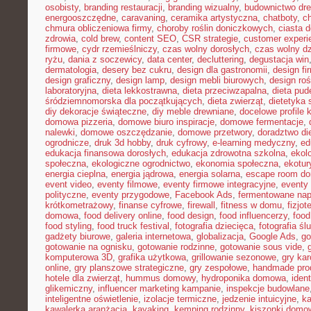
osobisty
,
branding restauracji
,
branding wizualny
,
budownictwo dr
energooszczędne
,
caravaning
,
ceramika artystyczna
,
chatboty
,
ch
chmura obliczeniowa firmy
,
choroby roślin doniczkowych
,
ciasta 
zdrowia
,
cold brew
,
content SEO
,
CSR strategie
,
customer experi
firmowe
,
cydr rzemieślniczy
,
czas wolny dorosłych
,
czas wolny dz
ryżu
,
dania z soczewicy
,
data center
,
decluttering
,
degustacja win
dermatologia
,
desery bez cukru
,
design dla gastronomii
,
design f
design graficzny
,
design lamp
,
design mebli biurowych
,
design roś
laboratoryjna
,
dieta lekkostrawna
,
dieta przeciwzapalna
,
dieta pud
śródziemnomorska dla początkujących
,
dieta zwierząt
,
dietetyka 
diy dekoracje świąteczne
,
diy meble drewniane
,
docelowe profile k
domowa pizzeria
,
domowe biuro inspiracje
,
domowe fermentacje
,
nalewki
,
domowe oszczędzanie
,
domowe przetwory
,
doradztwo di
ogrodnicze
,
druk 3d hobby
,
druk cyfrowy
,
e-learning medyczny
,
ed
edukacja finansowa dorosłych
,
edukacja zdrowotna szkolna
,
ekol
społeczna
,
ekologiczne ogrodnictwo
,
ekonomia społeczna
,
ekotur
energia cieplna
,
energia jądrowa
,
energia solarna
,
escape room d
event video
,
eventy filmowe
,
eventy firmowe integracyjne
,
eventy
polityczne
,
eventy przygodowe
,
Facebook Ads
,
fermentowane nap
krótkometrażowy
,
finanse cyfrowe
,
firewall
,
fitness w domu
,
fizjot
domowa
,
food delivery online
,
food design
,
food influencerzy
,
food
food styling
,
food truck festival
,
fotografia dziecięca
,
fotografia śl
gadżety biurowe
,
galeria internetowa
,
globalizacja
,
Google Ads
,
go
gotowanie na ognisku
,
gotowanie rodzinne
,
gotowanie sous vide
,
komputerowa 3D
,
grafika użytkowa
,
grillowanie sezonowe
,
gry kar
online
,
gry planszowe strategiczne
,
gry zespołowe
,
handmade pro
hotele dla zwierząt
,
hummus domowy
,
hydroponika domowa
,
iden
glikemiczny
,
influencer marketing kampanie
,
inspekcje budowlane
inteligentne oświetlenie
,
izolacje termiczne
,
jedzenie intuicyjne
,
k
kawalerka aranżacja
,
kayaking
,
kemping rodzinny
,
kiszonki domo