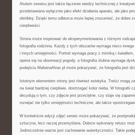
Atutem serwisu jest także łączenie wiedzy technicznej z kreatywno
przedstawiana wyłącznie jako efekt działania aparatu, ale jako p
obróbkę. Dzięki temu odbiorca może lepiej zrozumieć, że dobre z
cierpliwości.
Strona może inspirować do eksperymentowania z różnymi rodzajami
fotografia rodzinna. Każdy z tych obszarów wymaga nieco innego s
i innych umiejętności. Portret wymaga pracy z mimiką i światłem, 
opiera się na obserwacji pogody, a fotografia ślubna wymaga dysk
podejściu MalwinaAtras.pl może pokazywać, że fotografia jest dz
Istotnym elementem strony jest również estetyka. Treści mogą z
na świat bardziej cierpliwie, dostrzegać kolor nieba. W fotografii c
decydują o tym, czy zdjęcie jest przeciętne, czy staje się zapam
rozwijać nie tylko umiejętności techniczne, ale także spostrzega
W kontekście edycji zdjęć serwis może pokazywać, że postprodu
sztuczna, lecz raczej przemyślana. Dobrze wykonany retusz moż
Jednocześnie ważne jest zachowanie autentyczności. Takie pode