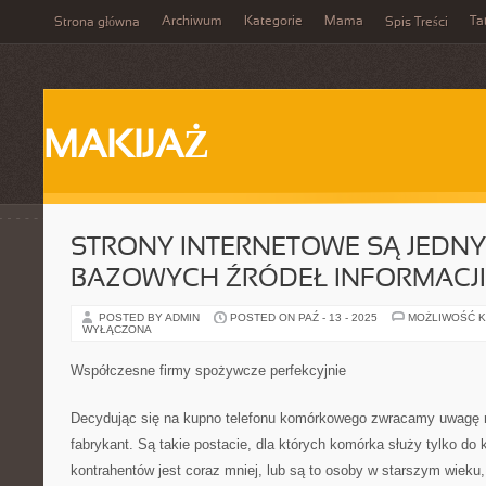
Archiwum
Kategorie
Mama
Ta
Strona główna
Spis Treści
MAKIJAŻ
STRONY INTERNETOWE SĄ JEDNY
BAZOWYCH ŹRÓDEŁ INFORMACJI
POSTED BY ADMIN
POSTED ON PAŹ - 13 - 2025
MOŻLIWOŚĆ 
WYŁĄCZONA
Współczesne firmy spożywcze perfekcyjnie
Decydując się na kupno telefonu komórkowego zwracamy uwagę n
fabrykant. Są takie postacie, dla których komórka służy tylko do 
kontrahentów jest coraz mniej, lub są to osoby w starszym wieku,