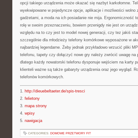
opcji takiego urządzenia może okazać się nazbyt karkołomne. T
wyekwipowane w pojedyncze opcje, aplikacje i możliwości woln
gadżetami, a moda na ich posiadanie nie mija. Ergonomiczność t
rolę w swoim przeznaczeniu, bowiem przenigdy nie jest on urzą
względu na to czy jest to model nowej generacji, czy tez jakiś sta
szczególnie dla młodzieży telefony komórkowe wyposażone w akc
najbardziej legendarne. Żeby jednak przykładowo wrzucić pliki MP
telefonu, tapety czy dołączyć nowe gry należy zwrócić uwagę na 
dlatego każdy nowatorski telefonu dysponuje wejściem na karty p
klienteli ważne są także gabaryty urządzenia oraz jego wygląd. 
telefonów komórkowych.
1.
http://dieuebeltaeter.de/spis-tresci
2.
felietony
3.
mapa strony
4.
wpisy
5.
nawigacja
CATEGORIES:
DOMOWE PRZETWORY FIT