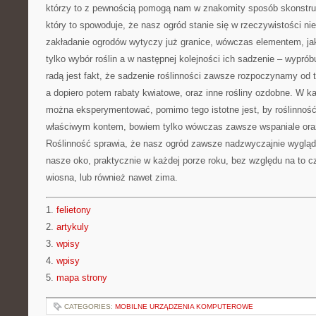
którzy to z pewnością pomogą nam w znakomity sposób skonstru
który to spowoduje, że nasz ogród stanie się w rzeczywistości ni
zakładanie ogrodów wytyczy już granice, wówczas elementem, ja
tylko wybór roślin a w następnej kolejności ich sadzenie – wypróbu
radą jest fakt, że sadzenie roślinności zawsze rozpoczynamy od 
a dopiero potem rabaty kwiatowe, oraz inne rośliny ozdobne. W k
można eksperymentować, pomimo tego istotne jest, by roślinność
właściwym kontem, bowiem tylko wówczas zawsze wspaniale oraz
Roślinność sprawia, że nasz ogród zawsze nadzwyczajnie wyglą
nasze oko, praktycznie w każdej porze roku, bez względu na to cz
wiosna, lub również nawet zima.
1.
felietony
2.
artykuly
3.
wpisy
4.
wpisy
5.
mapa strony
CATEGORIES:
MOBILNE URZĄDZENIA KOMPUTEROWE