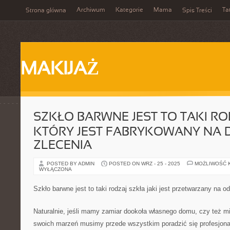
Archiwum
Kategorie
Mama
Ta
Strona główna
Spis Treści
MAKIJAŻ
SZKŁO BARWNE JEST TO TAKI R
KTÓRY JEST FABRYKOWANY NA 
ZLECENIA
POSTED BY ADMIN
POSTED ON WRZ - 25 - 2025
MOŻLIWOŚĆ 
WYŁĄCZONA
Szkło barwne jest to taki rodzaj szkła jaki jest przetwarzany na o
Naturalnie, jeśli mamy zamiar dookoła własnego domu, czy też m
swoich marzeń musimy przede wszystkim poradzić się profesjonali