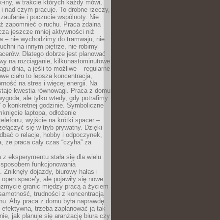
k-iny, w trakcie których każdy mówi,
e i nad czym pracuje. To drobne rzeczy,
 zaufanie i poczucie wspólnoty. Nie
eż zapomnieć o ruchu. Praca zdalna
cza jeszcze mniej aktywności niż
a – nie wychodzimy do tramwaju, nie
uchni na innym piętrze, nie robimy
cerów. Dlatego dobrze jest planować
rwy na rozciąganie, kilkunastominutowe
ągu dnia, a jeśli to możliwe – regularne
rowe ciało to lepsza koncentracja,
ność na stres i więcej energii. Na
staje kwestia równowagi. Praca z domu
ygoda, ale tylko wtedy, gdy potrafimy
 o konkretnej godzinie. Symboliczne
mknięcie laptopa, odłożenie
elefonu, wyjście na krótki spacer –
ełączyć się w tryb prywatny. Dzięki
 dbać o relacje, hobby i odpoczynek,
, że praca cały czas “czyha” za
 z eksperymentu stała się dla wielu
 sposobem funkcjonowania
Zniknęły dojazdy, biurowy hałas i
 open space’y, ale pojawiły się nowe
ozmycie granic między pracą a życiem
samotność, trudności z koncentracją
chu. Aby praca z domu była naprawdę
 efektywna, trzeba zaplanować ją tak
e, jak planuje się aranżację biura czy