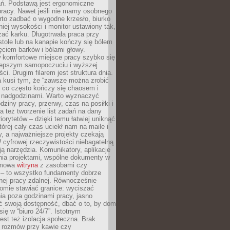
ań. Podstawą jest ergonomiczne
pracy. Nawet jeśli nie mamy osobnego
rto zadbać o wygodne krzesło, biurko
iej wysokości i monitor ustawiony tak,
żać karku. Długotrwała praca przy
tole lub na kanapie kończy się bólem
ęciem barków i bólami głowy.
w komfortowe miejsce pracy szybko się
lepszym samopoczuciu i wyższej
ci. Drugim filarem jest struktura dnia.
a kusi tym, że “zawsze można zrobić
, co często kończy się chaosem i
 nadgodzinami. Warto wyznaczyć
dziny pracy, przerwy, czas na posiłki i
 też tworzenie list zadań na dany
riorytetów – dzięki temu łatwiej uniknąć
której cały czas uciekł nam na maile i
, a najważniejsze projekty czekają
W cyfrowej rzeczywistości niebagatelną
ją narzędzia. Komunikatory, aplikacje
nia projektami, wspólne dokumenty w
rmowa
witryna
z zasobami czy
 – to wszystko fundamenty dobrze
nej pracy zdalnej. Równocześnie
omie stawiać granice: wyciszać
ia poza godzinami pracy, jasno
 swoją dostępność, dbać o to, by dom
się w “biuro 24/7”. Istotnym
st też izolacja społeczna. Brak
 rozmów przy kawie czy