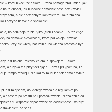
cie w komunikacji ze szkołą. Strona pomaga zrozumieć, jak
ć na trudności, jak budować samodzielność bez krzyku.
arzyszem, a nie codziennym kontrolerem. Taka zmiana
cko zaczyna uczyć się spokojniej.
acje, bo edukacja to nie tylko „zrób zadanie”. To też chęć
sły na domowe aktywności, które pozwalają utrwalać
ecko uczy się wtedy naturalnie, bo wiedza przestaje być
a.
ażny jest balans: między celami a spokojem. Szkoła
m, ale bywa też przytłaczająca. Serwis przypomina, że
zanuje tempo rozwoju. Nie każdy musi iść tak samo szybko,
pl jest miejscem, do którego wraca się regularnie: po
ę, a czasem po prostu po uporządkowanie. Niezależnie od
najdziesz tu wsparcie dopasowane do codzienności szkoły:
 nastawieniem na sens.