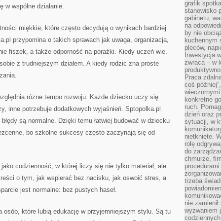
grafik spotk
ę w wspólne działanie.
stanowisko 
gabinetu, wa
na odpowiedn
ności miękkie, które często decydują o wynikach bardziej
by nie obcią
a.pl przypomina o takich sprawach jak uwaga, organizacja,
kuchennym s
pleców, napi
ie fiszek, a także odporność na porażki. Kiedy uczeń wie,
Inwestycja 
zwraca – w 
 sobie z trudniejszym działem. A kiedy rodzic zna proste
produktywnoś
zania.
Praca zdaln
coś później”
wieczornymi
uwzględnia różne tempo rozwoju. Każde dziecko uczy się
konkretne go
ruch. Pomaga
rzy, inne potrzebuje dodatkowych wyjaśnień. Sptopolka.pl
dzień oraz p
 błędy są normalne. Dzięki temu łatwiej budować w dziecku
sytuacji, w 
komunikatory
bezcenne, bo szkolne sukcesy często zaczynają się od
nietknięte. 
rolę odgrywa
do zarządza
chmurze, fi
ako codzienność, w której liczy się nie tylko materiał, ale
procedurami
zorganizowa
treści o tym, jak wspierać bez nacisku, jak oswoić stres, a
trzeba świad
powiadomien
parcie jest normalne: bez pustych haseł.
komunikować
nie zamienił 
wyzwaniem je
a osób, które lubią edukację w przyjemniejszym stylu. Są tu
codziennych