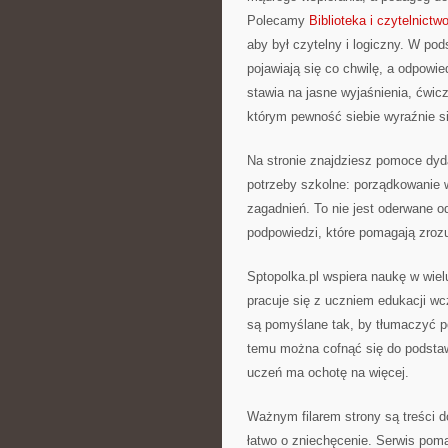
Polecamy
Biblioteka i czytelnictw
aby był czytelny i logiczny. W po
pojawiają się co chwilę, a odpowie
stawia na jasne wyjaśnienia, ćwicz
którym pewność siebie wyraźnie si
Na stronie znajdziesz pomoce dyd
potrzeby szkolne: porządkowanie w
zagadnień. To nie jest oderwane o
podpowiedzi, które pomagają zrozu
Sptopolka.pl wspiera naukę w wiel
pracuje się z uczniem edukacji wc
są pomyślane tak, by tłumaczyć po
temu można cofnąć się do podstaw,
uczeń ma ochotę na więcej.
Ważnym filarem strony są treści 
łatwo o zniechęcenie. Serwis poma