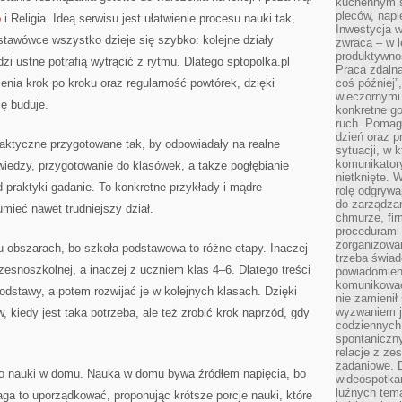
kuchennym s
pleców, napi
o
i Religia. Ideą serwisu jest ułatwienie procesu nauki tak,
Inwestycja 
dstawówce wszystko dzieje się szybko: kolejne działy
zwraca – w 
produktywnoś
dzi ustne potrafią wytrącić z rytmu. Dlatego sptopolka.pl
Praca zdaln
enia krok po kroku oraz regularność powtórek, dzięki
coś później”
wieczornymi
ę buduje.
konkretne go
ruch. Pomaga
dzień oraz p
aktyczne przygotowane tak, by odpowiadały na realne
sytuacji, w 
komunikatory
iedzy, przygotowanie do klasówek, a także pogłębianie
nietknięte. 
d praktyki gadanie. To konkretne przykłady i mądre
rolę odgrywa
do zarządza
mieć nawet trudniejszy dział.
chmurze, fi
procedurami
zorganizowa
u obszarach, bo szkoła podstawowa to różne etapy. Inaczej
trzeba świad
zesnoszkolnej, a inaczej z uczniem klas 4–6. Dlatego treści
powiadomien
komunikować
dstawy, a potem rozwijać je w kolejnych klasach. Dzięki
nie zamienił 
wyzwaniem je
 kiedy jest taka potrzeba, ale też zrobić krok naprzód, gdy
codziennych
spontaniczny
relacje z ze
zadaniowe. 
do nauki w domu. Nauka w domu bywa źródłem napięcia, bo
wideospotkani
luźnych tem
ga to uporządkować, proponując krótsze porcje nauki, które