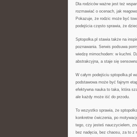
Dla rodziców ważne jest też wspar
rozmawiać o ocenach, jak reagowa
Pokazuje, że rodzic może być tow
podejścia często sprawia, że dzie
Sptopolka.pl stawia także na inspir
poznawania. Serwis podsuwa pomy
wiedzę mimochodem: w kuchni. Dzi
abstrakcyjna, a staje się sensown
W całym podejściu sptopolka.pl w
podstawowa może być fajnym etape
efektywna nauka to taka, która s
ale każdy może iść do przodu.
To wszystko sprawia, że sptopolka.
konkretne ćwiczenia, po motywacj
tego, czy jesteś nauczycielem, z
bez nadęcia, bez chaosu, za to z