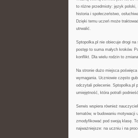
to różne przedmioty: język polsk
historia i społeczeństwo, osłuchi
Dzięki temu uczeń może traktować 
utrwalić.
Sptopolka.pl nie obiecuje drogi na
postęp to suma małych kroków. Po
konflikt. Dla wielu rodzin to zmian
Na stronie dużo miejsca poświęca 
wymagania. Uczniowie często gubią 
odczytali polecenie. Sptopolka.pl
umiejętność, która potrafi podnie
Serwis wspiera również nauczyciel
tematów, w budowaniu motywacji u
zmodyfikować pod swoją klasę. To
najważniejsze: na uczniu i na proc