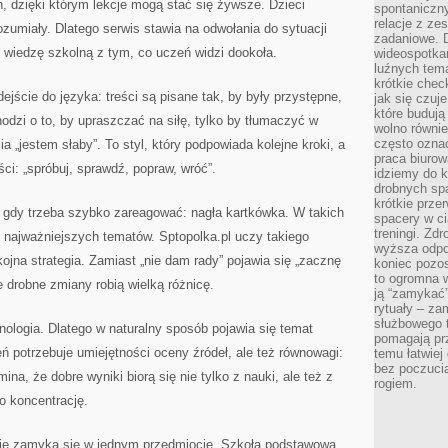
, dzięki którym lekcje mogą stać się żywsze. Dzieci
spontaniczny
relacje z ze
rozumiały. Dlatego serwis stawia na odwołania do sytuacji
zadaniowe. 
wiedzę szkolną z tym, co uczeń widzi dookoła.
wideospotkani
luźnych tem
krótkie chec
jście do języka: treści są pisane tak, by były przystępne,
jak się czuj
które budują
odzi o to, by upraszczać na siłę, tylko by tłumaczyć w
wolno równi
często ozna
a „jestem słaby”. To styl, który podpowiada kolejne kroki, a
praca biurow
i: „spróbuj, sprawdź, popraw, wróć”.
idziemy do k
drobnych spa
krótkie prze
gdy trzeba szybko zareagować: nagła kartkówka. W takich
spacery w ci
treningi. Zd
 najważniejszych tematów. Sptopolka.pl uczy takiego
wyższa odpor
kojna strategia. Zamiast „nie dam rady” pojawia się „zacznę
koniec pozo
to ogromna w
e drobne zmiany robią wielką różnicę.
ją “zamykać”
rytuały – za
służbowego t
ologia. Dlatego w naturalny sposób pojawia się temat
pomagają prz
 potrzebuje umiejętności oceny źródeł, ale też równowagi:
temu łatwiej
bez poczucia
na, że dobre wyniki biorą się nie tylko z nauki, ale też z
rogiem.
o koncentrację.
nie zamyka się w jednym przedmiocie. Szkoła podstawowa