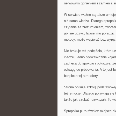
nerwowym gonieniem i zamienia si
W serwisie ważne są także umiejęt
niż sama wiedza. Dlatego sptopolk
czytanie ze zrozumieniem, tworzen
jak się uczyć, łatwiej mu poradzić
metody, może wspierać bez wyręc
Nie brakuje też podejścia, które 
inaczej: jedno błyskawicznie koja
zachęca do spokoju i pokazuje, że
odwagę do próbowania. A to jest 
bezpiecznej atmosfery.
Strona opisuje szkołę podstawową j
też emocje. Dlatego pojawiają się 
także jak szukać rozwiązań. To ws
Sptopolka.pl to również miejsce dl