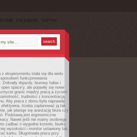
SCRIBE
FACEBOOK
TWITTER
 z eksperymentu stała się dla wielu
 sposobem funkcjonowania
Zniknęły dojazdy, biurowy hałas i
 open space’y, ale pojawiły się nowe
ozmycie granic między pracą a życiem
samotność, trudności z koncentracją
chu. Aby praca z domu była naprawdę
 efektywna, trzeba zaplanować ją tak
e, jak planuje się aranżację biura czy
ań. Podstawą jest ergonomiczne
pracy. Nawet jeśli nie mamy osobnego
rto zadbać o wygodne krzesło, biurko
iej wysokości i monitor ustawiony tak,
żać karku. Długotrwała praca przy