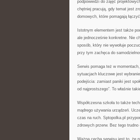
podpowiedzi do zajęć projektowych
chętniej pracują, gdy temat jest z
domowych, które pomagają łączyć 
Istotnym elementem jest także pode
ale jednocześnie konkretne. Nie ch
sposób, który nie wywołuje poczuci
przy tym zachęca do samodzielnośc
Serwis pomaga też w momentach, 
sytuacjach kluczowe jest wybranie
podejścia: zamiast paniki jest spo
od najprostszego”. To właśnie taki
Współczesna szkoła to także techn
mądrego używania urządzeń. Uczeń
czas na ruch. Sptopolka.pl przypomi
zdrowych przerw. Bez tego trudno 
Ważną cechą serwisu jest to, że 