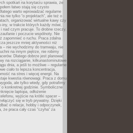
ch spotkań na korytarzu sprawia, że
społem łatwo stają się czysto
Dlatego warto wprowadzać regularne
a nie tylko “o projektach”, ale też o
atach, organizować wirtualne kawy czy
k-iny, w trakcie których każdy mówi,
e i nad czym pracuje. To drobne rzeczy,
 zaufanie i poczucie wspólnoty. Nie
eż zapomnieć o ruchu. Praca zdalna
cza jeszcze mniej aktywności niż
a – nie wychodzimy do tramwaju, nie
uchni na innym piętrze, nie robimy
cerów. Dlatego dobrze jest planować
rwy na rozciąganie, kilkunastominutowe
ągu dnia, a jeśli to możliwe – regularne
rowe ciało to lepsza koncentracja,
ność na stres i więcej energii. Na
staje kwestia równowagi. Praca z domu
ygoda, ale tylko wtedy, gdy potrafimy
 o konkretnej godzinie. Symboliczne
mknięcie laptopa, odłożenie
elefonu, wyjście na krótki spacer –
ełączyć się w tryb prywatny. Dzięki
 dbać o relacje, hobby i odpoczynek,
, że praca cały czas “czyha” za