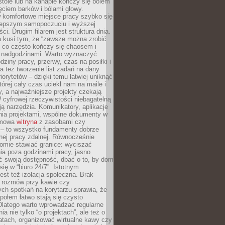
tole lub na kanapie kończy się bólem
ęciem barków i bólami głowy.
w komfortowe miejsce pracy szybko się
lepszym samopoczuciu i wyższej
ci. Drugim filarem jest struktura dnia.
a kusi tym, że “zawsze można zrobić
, co często kończy się chaosem i
 nadgodzinami. Warto wyznaczyć
dziny pracy, przerwy, czas na posiłki i
 też tworzenie list zadań na dany
riorytetów – dzięki temu łatwiej uniknąć
której cały czas uciekł nam na maile i
, a najważniejsze projekty czekają
W cyfrowej rzeczywistości niebagatelną
ją narzędzia. Komunikatory, aplikacje
nia projektami, wspólne dokumenty w
rmowa
witryna
z zasobami czy
 – to wszystko fundamenty dobrze
nej pracy zdalnej. Równocześnie
omie stawiać granice: wyciszać
ia poza godzinami pracy, jasno
 swoją dostępność, dbać o to, by dom
się w “biuro 24/7”. Istotnym
st też izolacja społeczna. Brak
 rozmów przy kawie czy
ch spotkań na korytarzu sprawia, że
społem łatwo stają się czysto
Dlatego warto wprowadzać regularne
a nie tylko “o projektach”, ale też o
atach, organizować wirtualne kawy czy