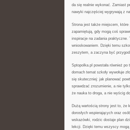
da się realnie wykonać. Zamiast p
nawyki najczęściej wygrywają z na
Strona jest także miejscem, które
zapamiętują, gdy mogą coś sprawd
inspiracje na zadania praktyczne.
wnioskowaniem. Dzięki temu szkoła
zeszytem, a zaczyna być przygod
Sptopolka.pl powstała również po 
domach temat szkoły wywołuje zło
się skuteczniej: jak planować powtó
sprawdzać zrozumienie, a nie tylk
że nauka to droga, a nie wyścig do 
Dużą wartością strony jest to, że 
dorosłych wspierających oraz osó
wskazówki, rodzic dostaje plan dz
lekcji. Dzięki temu wszyscy mogą