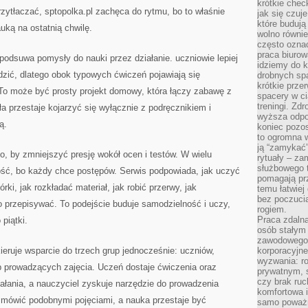
krótkie chec
rzytłaczać, sptopolka.pl zachęca do rytmu, bo to właśnie
jak się czuj
które budują
uką na ostatnią chwilę.
wolno równi
często ozna
praca biurow
 podsuwa pomysły do nauki przez działanie. uczniowie lepiej
idziemy do k
zić, dlatego obok typowych ćwiczeń pojawiają się
drobnych spa
krótkie prze
 To może być prosty projekt domowy, która łączy zabawę z
spacery w ci
treningi. Zd
 przestaje kojarzyć się wyłącznie z podręcznikiem i
wyższa odpor
ą.
koniec pozo
to ogromna w
ją “zamykać”
to, by zmniejszyć presję wokół ocen i testów. W wielu
rytuały – za
służbowego t
ść, bo każdy chce postępów. Serwis podpowiada, jak uczyć
pomagają prz
rki, jak rozkładać materiał, jak robić przerwy, jak
temu łatwiej
bez poczucia
o przepisywać. To podejście buduje samodzielność i uczy,
rogiem.
Praca zdalna
piątki.
osób stałym
zawodowego. 
kieruje wsparcie do trzech grup jednocześnie: uczniów,
korporacyjne
wyzwania: r
b prowadzących zajęcia. Uczeń dostaje ćwiczenia oraz
prywatnym, 
czy brak ru
iałania, a nauczyciel zyskuje narzędzie do prowadzenia
komfortowa i
 mówić podobnymi pojęciami, a nauka przestaje być
samo poważni