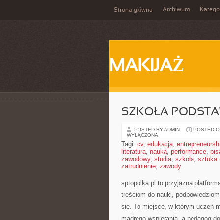
Archiwum
Katego
Strona główna
MAKIJAŻ
SZKOŁA PODST
POSTED BY ADMIN
POSTED ON
WYŁĄCZONA
Tagi:
cv
,
edukacja
,
entrepreneursh
literatura
,
nauka
,
performance
,
pis
zawodowy
,
studia
,
szkoła
,
sztuka
zatrudnienie
,
zawody
sptopolka.pl to przyjazna platfo
treściom do nauki, podpowiedzio
się. To miejsce, w którym uczeń 
mądrego wspierania, a pedagog dos