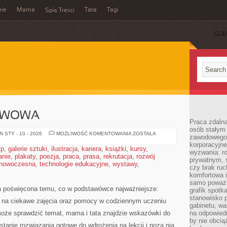
rie
Mama
Tata
Tagi
Spis Treści
SUB
AWOWA
Praca zdalna
osób stałym
SZKOŁA
 STY - 10 - 2026
MOŻLIWOŚĆ KOMENTOWANIA
ZOSTAŁA
zawodowego. 
PODSTAWOWA
korporacyjne
ip
,
galerie sztuki
,
ilustracja
,
kariera
,
książki
,
kursy
,
wyzwania: r
anie
,
plakaty
,
poezja
,
praca
,
prasa
,
rekrutacja
,
rozwój
prywatnym, 
 nowoczesna
,
technologie edukacyjne
,
wystawy
,
czy brak ru
komfortowa i
samo poważni
rma poświęcona temu, co w podstawówce najważniejsze:
grafik spotk
stanowisko 
m na ciekawe zajęcia oraz pomocy w codziennym uczeniu
gabinetu, wa
może sprawdzić temat, mama i tata znajdzie wskazówki do
na odpowiedn
by nie obcią
tanie rozwiązania gotowe do wdrożenia na lekcji i poza nią.