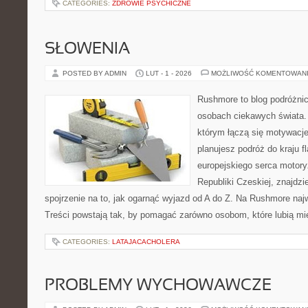
CATEGORIES:
ZDROWIE PSYCHICZNE
SŁOWENIA
POSTED BY ADMIN
LUT - 1 - 2026
MOŻLIWOŚĆ KOMENTOWAN
Rushmore to blog podróżnic
osobach ciekawych świata. 
którym łączą się motywacje
planujesz podróż do kraju f
europejskiego serca motoryza
Republiki Czeskiej, znajdz
spojrzenie na to, jak ogarnąć wyjazd od A do Z. Na Rushmore najw
Treści powstają tak, by pomagać zarówno osobom, które lubią mi
CATEGORIES:
LATAJACACHOLERA
PROBLEMY WYCHOWAWCZE