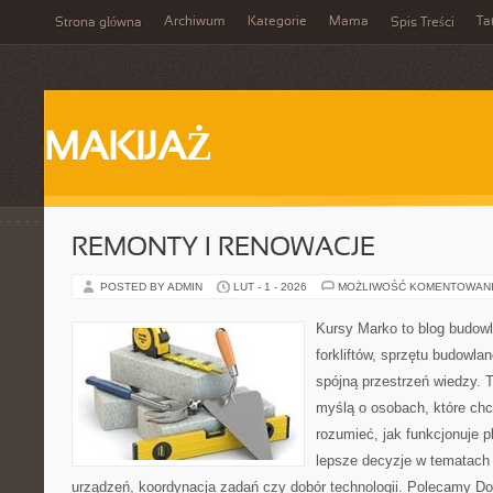
Archiwum
Kategorie
Mama
Ta
Strona główna
Spis Treści
MAKIJAŻ
REMONTY I RENOWACJE
POSTED BY ADMIN
LUT - 1 - 2026
MOŻLIWOŚĆ KOMENTOWAN
Kursy Marko to blog budowl
forkliftów, sprzętu budowla
spójną przestrzeń wiedzy. 
myślą o osobach, które chc
rozumieć, jak funkcjonuje 
lepsze decyzje w tematach 
urządzeń, koordynacja zadań czy dobór technologii. Polecamy Do