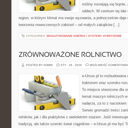
rośliny rozwijają się bujnie
oddech. W centrum tej idei s
region, w którym klimat ma swoje wyzwania, a jednocześnie daje
tworzenia nowoczesnych założeń – od małych zakątków […]
CATEGORIES:
MAGAZYNOWANIE ENERGII I SYSTEMY HYBRYDOWE
ZRÓWNOWAŻONE ROLNICTWO
POSTED BY ADMIN
STY - 26 - 2026
MOŻLIWOŚĆ KOMENTOWA
e-Ursus.pl to rozbudowana 
traktorom oraz szeroko roz
To miejsce stworzone dla 
temat maszyn rolniczych w
nadęcia, za to z naciskiem
Serwis gromadzi treści zar
rolników, jak i dla praktyków z wieloletnim stażem. Jeśli interesu
tradycją, ale także szeroki świat ciągników – e-Ursus.pl ma być 