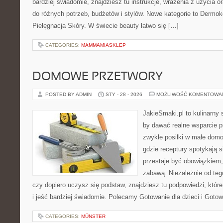
bardziej świadomie, znajdziesz tu instrukcje, wrażenia z użycia 
do różnych potrzeb, budżetów i stylów. Nowe kategorie to Dermok
Pielęgnacja Skóry. W świecie beauty łatwo się […]
CATEGORIES:
MAMMAMIASKLEP
DOMOWE PRZETWORY
POSTED BY ADMIN
STY - 28 - 2026
MOŻLIWOŚĆ KOMENTOWA
JakieSmaki.pl to kulinarny s
by dawać realne wsparcie p
zwykłe posiłki w małe domo
gdzie receptury spotykają s
przestaje być obowiązkiem,
zabawą. Niezależnie od teg
czy dopiero uczysz się podstaw, znajdziesz tu podpowiedzi, któr
i jeść bardziej świadomie. Polecamy Gotowanie dla dzieci i Goto
CATEGORIES:
MÜNSTER