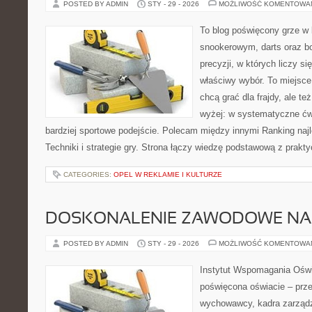
POSTED BY ADMIN
STY - 29 - 2026
MOŻLIWOŚĆ KOMENTOWA
To blog poświęcony grze w 
snookerowym, darts oraz b
precyzji, w których liczy s
właściwy wybór. To miejsce
chcą grać dla frajdy, ale te
wyżej: w systematyczne ćwi
bardziej sportowe podejście. Polecam między innymi Ranking najl
Techniki i strategie gry. Strona łączy wiedzę podstawową z pra
CATEGORIES:
OPEL W REKLAMIE I KULTURZE
DOSKONALENIE ZAWODOWE NAU
POSTED BY ADMIN
STY - 29 - 2026
MOŻLIWOŚĆ KOMENTOWA
Instytut Wspomagania Oświ
poświęcona oświacie – prze
wychowawcy, kadra zarządza