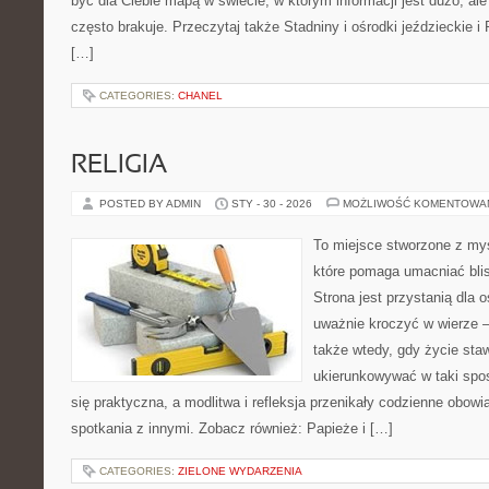
być dla Ciebie mapą w świecie, w którym informacji jest dużo, 
często brakuje. Przeczytaj także Stadniny i ośrodki jeździeckie i
[…]
CATEGORIES:
CHANEL
RELIGIA
POSTED BY ADMIN
STY - 30 - 2026
MOŻLIWOŚĆ KOMENTOWA
To miejsce stworzone z myś
które pomaga umacniać bli
Strona jest przystanią dla o
uważnie kroczyć w wierze – 
także wtedy, gdy życie staw
ukierunkowywać w taki spo
się praktyczna, a modlitwa i refleksja przenikały codzienne obowi
spotkania z innymi. Zobacz również: Papieże i […]
CATEGORIES:
ZIELONE WYDARZENIA