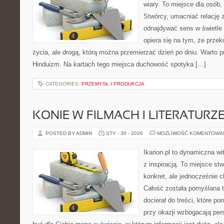
wiary. To miejsce dla osób,
Stwórcy, umacniać relację 
odnajdywać sens w świetle 
opiera się na tym, że przek
życia, ale drogą, którą można przemierzać dzień po dniu. Warto 
Hinduizm. Na kartach tego miejsca duchowość spotyka […]
CATEGORIES:
PRZEMYSŁ I PRODUKCJA
KONIE W FILMACH I LITERATURZ
POSTED BY ADMIN
STY - 30 - 2026
MOŻLIWOŚĆ KOMENTOWA
Ikarion.pl to dynamiczna wi
z inspiracją. To miejsce st
konkret, ale jednocześnie 
Całość została pomyślana 
docierał do treści, które p
przy okazji wzbogacają per