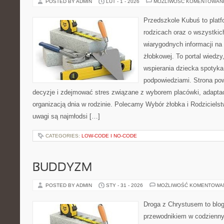
POSTED BY ADMIN
LUT - 1 - 2026
MOŻLIWOŚĆ KOMENTOWAN
Przedszkole Kubuś to plat
rodzicach oraz o wszystkich
wiarygodnych informacji na 
żłobkowej. To portal wiedz
wspierania dziecka spotyka
podpowiedziami. Strona pow
decyzje i zdejmować stres związane z wyborem placówki, adaptac
organizacją dnia w rodzinie. Polecamy Wybór żłobka i Rodziciel
uwagi są najmłodsi […]
CATEGORIES:
LOW-CODE I NO-CODE
BUDDYZM
POSTED BY ADMIN
STY - 31 - 2026
MOŻLIWOŚĆ KOMENTOWA
Droga z Chrystusem to blo
przewodnikiem w codzienny