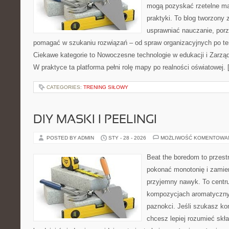
mogą pozyskać rzetelne mat
praktyki. To blog tworzony 
usprawniać nauczanie, por
pomagać w szukaniu rozwiązań – od spraw organizacyjnych po t
Ciekawe kategorie to Nowoczesne technologie w edukacji i Zarzą
W praktyce ta platforma pełni rolę mapy po realności oświatowej.
CATEGORIES:
TRENING SIŁOWY
DIY MASKI I PEELINGI
POSTED BY ADMIN
STY - 28 - 2026
MOŻLIWOŚĆ KOMENTOWA
Beat the boredom to przest
pokonać monotonię i zamie
przyjemny nawyk. To centru
kompozycjach aromatycznyc
paznokci. Jeśli szukasz k
chcesz lepiej rozumieć skła