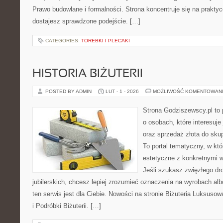
Prawo budowlane i formalności. Strona koncentruje się na prakty
dostajesz sprawdzone podejście. […]
CATEGORIES:
TOREBKI I PLECAKI
HISTORIA BIŻUTERII
POSTED BY ADMIN
LUT - 1 - 2026
MOŻLIWOŚĆ KOMENTOWAN
Strona Godziszewscy.pl to 
o osobach, które interesuje 
oraz sprzedaż złota do sku
To portal tematyczny, w kt
estetyczne z konkretnymi
Jeśli szukasz zwięzłego d
jubilerskich, chcesz lepiej zrozumieć oznaczenia na wyrobach albo
ten serwis jest dla Ciebie. Nowości na stronie Biżuteria Luksusow
i Podróbki Biżuterii. […]