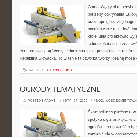
GorąceWęgry.pl to serwis tu
potrzeby odkrywania Europ
przystępny, bez zbędnego n
podróżowanie musi być drog
które lubią projektować wyj
jednocześnie chcą zostawi
centrum uwagi są Węgry, jednak naturalnie przewijają się też Aus
Republika Słowacka. To właśnie ta czwórka tworzy idealną mozaik
CATEGORIES:
TRYCHOLOGIA
OGRODY TEMATYCZNE
POSTED BY ADMIN
STY - 27 - 2026
MOŻLIWOŚĆ KOMENTOWA
Świat roślin to platforma, w 
spotyka się z praktyką w pr
ogrodów. To opowieść o tym
zamienić się w dopieszczoną