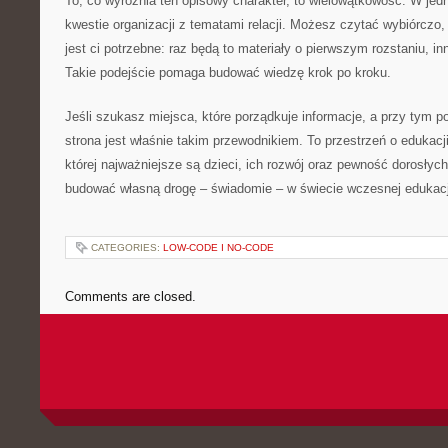
To, co wyróżnia ten opisowy charakter, to wielowątkowość. W jed
kwestie organizacji z tematami relacji. Możesz czytać wybiórczo, 
jest ci potrzebne: raz będą to materiały o pierwszym rozstaniu, 
Takie podejście pomaga budować wiedzę krok po kroku.
Jeśli szukasz miejsca, które porządkuje informacje, a przy tym po
strona jest właśnie takim przewodnikiem. To przestrzeń o edukacj
której najważniejsze są dzieci, ich rozwój oraz pewność dorosły
budować własną drogę – świadomie – w świecie wczesnej edukacj
CATEGORIES:
LOW-CODE I NO-CODE
Comments are closed.