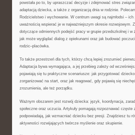
powstała po to, by upraszczać decyzje i zdejmować stres związa
adaptacją dziecka, a także z organizacją dnia w rodzinie. Polec
Rodzicielstwo i wychowanie. W centrum uwagi są najmłodsi – ich p
uważnością wspierać je w najważniejszym okresie rozwojowym. Zn
dotyczące odmiennych podejść pracy w grupie przedszkolnej i w ż
jak może wyglądać dialog z opiekunami oraz jak budować poczuci
rodzic–placówka.
To także przestrzeń dla tych, którzy chcą lepiej zrozumieć pierws
Adaptacja bywa wymagająca, a jej przebieg zależy od wcześniej
pojawiają się tu praktyczne scenariusze: jak przygotować dziecko
zorganizować na start, oraz jak reagować, gdy pojawią się niechę
zrozumienia, ale też porządku.
Ważnym obszarem jest rozwój dziecka: język, koordynacja, zara
społeczne oraz uczucia. Artykuły pomagają rozpoznawać częste z
podpowiadają, jak wzmacniać dziecku bez presji. Znajdziesz tu ró
aktywności rozwijających twórcze myślenie oraz skupienie.