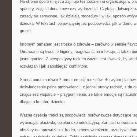
Na stronie sporo miejsca zajmuje też codzienna organizacja w pl
spacery, zajęcia dodatkowe czy wydarzenia. Czytając, łatwiej z
zasady są sensowne, jak działają procedury i w jaki sposób wpł
dziecka. W tekstach pojawiają się też podpowiedzi, jak w domu 
grupie.
Istotnym tematem jest troska o zdrowie – zarówno w sensie fizy
Omawiane są kwestie higieny, reagowania na infekcje, a także bu
jasne granice. Z perspektywy rodzica ważne jest również, by wied
rozwiązań i jak zapobiegać konfliktom.
Strona porusza również temat emocji rodziców. Bo wybór placówki 
doświadczenie pełne ambiwalencji: z jednej strony radość, z drugi
znajdziesz wsparcie – przypomnienie, że takie emocje są natural
dbając o komfort dziecka.
Ważną częścią treści są podpowiedzi porównawcze dotyczące teg
wybierając placówkę opiekuńczo-edukacyjną. Zamiast uniwersalne
obszary do sprawdzenia: kadra, proces wdrożenia, przepływ inform