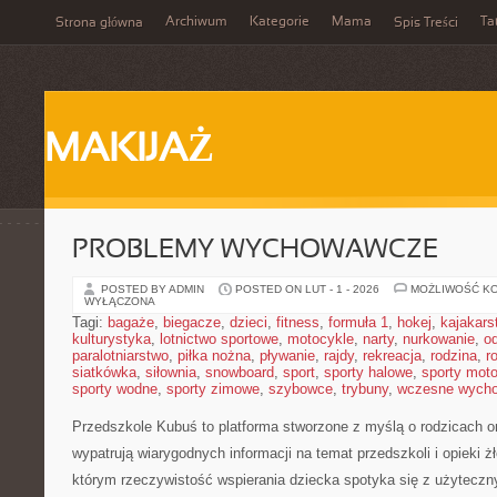
Archiwum
Kategorie
Mama
Ta
Strona główna
Spis Treści
MAKIJAŻ
PROBLEMY WYCHOWAWCZE
POSTED BY ADMIN
POSTED ON LUT - 1 - 2026
MOŻLIWOŚĆ K
WYŁĄCZONA
Tagi:
bagaże
,
biegacze
,
dzieci
,
fitness
,
formuła 1
,
hokej
,
kajakars
kulturystyka
,
lotnictwo sportowe
,
motocykle
,
narty
,
nurkowanie
,
o
paralotniarstwo
,
piłka nożna
,
pływanie
,
rajdy
,
rekreacja
,
rodzina
,
r
siatkówka
,
siłownia
,
snowboard
,
sport
,
sporty halowe
,
sporty mot
sporty wodne
,
sporty zimowe
,
szybowce
,
trybuny
,
wczesne wych
Przedszkole Kubuś
to platforma stworzone z myślą o rodzicach o
wypatrują wiarygodnych informacji na temat przedszkoli i opieki ż
którym rzeczywistość wspierania dziecka spotyka się z użyteczn