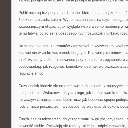
zabaw, podejście do dzieci. Takie podejście pomaga dopasować w
Publikacje są też przydatne dla osób, które chcą lepiej zrozumi
żłobkiem a przedszkolem. Wytłumaczone jest, na czym polega t
wcześniejszym etapie, a jak wygląda wspieranie kompetencji w w
temu łatwiej pojąć sens poszczególnych rozwiązań i uniknąć roz
Na stronie nie brakuje tematów związanych z wyzwaniami wychow
pojawić się w wieku wczesnodziecięcym. Pojawiają się omówienia 
„nie”, wybuchy złości, niepewność przy zmianie, przepychanki o z
podpowiadają, jak reagować konsekwentnie, jak wprowadzać zasa
regulację emocji.
Duży nacisk kładzie się na rozmowę: z dzieckiem, z nauczycielam
całej rodzinie. Wskazówki dotyczą tego, jak formułować komunika
rozwiązywać napięcia bez kłótni, oraz jak budować spójne podejś
rodzic może poczuć, że ma sposoby, by wspierać dziecko w codz
Znajdziesz tu także treści dotyczące startu w grupie, czyli tego,
pewność siebie. Pojawiają się tematy takie jak: odpieluchowanie, p