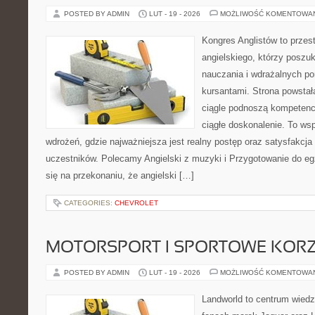
POSTED BY ADMIN
LUT - 19 - 2026
MOŻLIWOŚĆ KOMENTOWA
Kongres Anglistów to przest
angielskiego, którzy poszu
nauczania i wdrażalnych p
kursantami. Strona powstał
ciągle podnoszą kompetencj
ciągłe doskonalenie. To wspó
wdrożeń, gdzie najważniejsza jest realny postęp oraz satysfakcja 
uczestników. Polecamy Angielski z muzyki i Przygotowanie do eg
się na przekonaniu, że angielski […]
CATEGORIES:
CHEVROLET
MOTORSPORT I SPORTOWE KORZ
POSTED BY ADMIN
LUT - 19 - 2026
MOŻLIWOŚĆ KOMENTOWA
Landworld to centrum wied