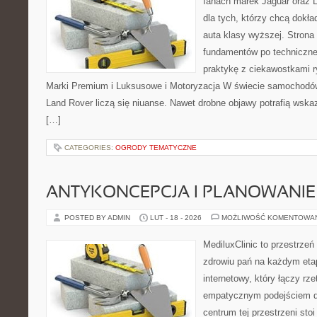
fanach marek Jaguar oraz L
dla tych, którzy chcą dokła
auta klasy wyższej. Strona
fundamentów po techniczne
praktykę z ciekawostkami r
Marki Premium i Luksusowe i Motoryzacja W świecie samochodów
Land Rover liczą się niuanse. Nawet drobne objawy potrafią wsk
[…]
CATEGORIES:
OGRODY TEMATYCZNE
ANTYKONCEPCJA I PLANOWANIE
POSTED BY ADMIN
LUT - 18 - 2026
MOŻLIWOŚĆ KOMENTOWA
MediluxClinic to przestrzeń
zdrowiu pań na każdym etap
internetowy, który łączy rz
empatycznym podejściem d
centrum tej przestrzeni st