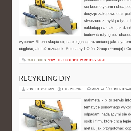
się kosmetykami i chcą po
decyzje zakupowe oraz piel
stworzone z myślą o tych, k
nakładają na ciało, jak dzia
budować rutynę bez chaos
wyborów. Strona skupia się na pielęgnacji rozumianej jako system
ciągłość, ale też rozsądek. Polecamy L’Oréal Group (Francja) i Co
CATEGORIES:
NOWE TECHNOLOGIE W MOTORYZACJI
RECYKLING DIY
POSTED BY ADMIN
LUT - 23 - 2026
MOŻLIWOŚĆ KOMENTOWA
makmetalik.pl to serwis in
tematyce ponownego wykorz
odpadami nadającymi się d
osób i firm, które chcą lepi
metali, jak przygotować od