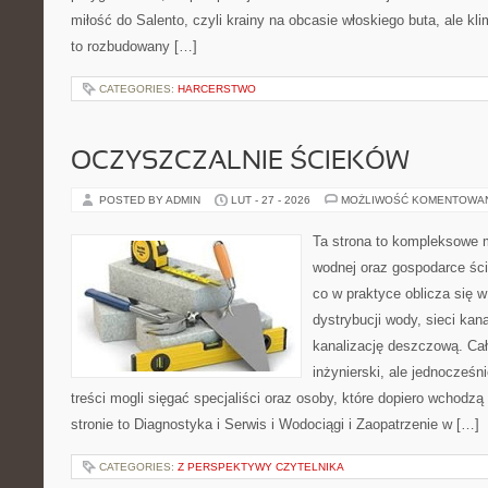
miłość do Salento, czyli krainy na obcasie włoskiego buta, ale kl
to rozbudowany […]
CATEGORIES:
HARCERSTWO
OCZYSZCZALNIE ŚCIEKÓW
POSTED BY ADMIN
LUT - 27 - 2026
MOŻLIWOŚĆ KOMENTOWA
Ta strona to kompleksowe m
wodnej oraz gospodarce ści
co w praktyce oblicza się 
dystrybucji wody, sieci kana
kanalizację deszczową. Cał
inżynierski, ale jednocześn
treści mogli sięgać specjaliści oraz osoby, które dopiero wchodz
stronie to Diagnostyka i Serwis i Wodociągi i Zaopatrzenie w […]
CATEGORIES:
Z PERSPEKTYWY CZYTELNIKA