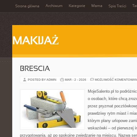
Archiwum
Kategorie
Mama
Ta
Strona główna
Spis Treści
MAKIJAŻ
BRESCIA
POSTED BY ADMIN
MAR - 2 - 2026
MOŻLIWOŚĆ KOMENTOWAN
MojeSalento.pl to podróżni
o osobach, które chcą zroz
przez pryzmat pocztówkowy
prawdziwy rytm miast i mia
którym plany urlopowe zami
wskazówki – od pierwszej in
przygotowania, aż po spokojne zwiedzanie na miejscu. Nazwa se