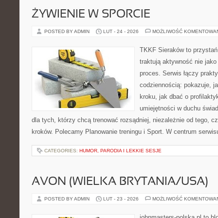
ŻYWIENIE W SPORCIE
POSTED BY ADMIN
LUT - 24 - 2026
MOŻLIWOŚĆ KOMENTOWA
TKKF Sieraków to przystań i
traktują aktywność nie jako
proces. Serwis łączy prakt
codziennością: pokazuje, j
kroku, jak dbać o profilakty
umiejętności w duchu świad
dla tych, którzy chcą trenować rozsądniej, niezależnie od tego, c
kroków. Polecamy Planowanie treningu i Sport. W centrum serwisu
CATEGORIES:
HUMOR, PARODIA I LEKKIE SESJE
AVON (WIELKA BRYTANIA/USA)
POSTED BY ADMIN
LUT - 23 - 2026
MOŻLIWOŚĆ KOMENTOWA
johnmasters-polska.pl to blo