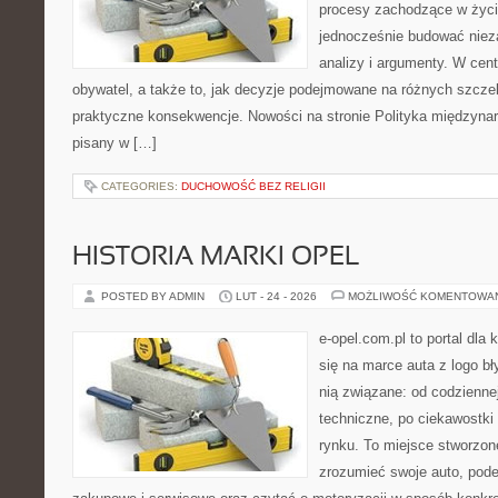
procesy zachodzące w życi
jednocześnie budować nieza
analizy i argumenty. W cen
obywatel, a także to, jak decyzje podejmowane na różnych szczeb
praktyczne konsekwencje. Nowości na stronie Polityka międzynaro
pisany w […]
CATEGORIES:
DUCHOWOŚĆ BEZ RELIGII
HISTORIA MARKI OPEL
POSTED BY ADMIN
LUT - 24 - 2026
MOŻLIWOŚĆ KOMENTOWA
e-opel.com.pl to portal dla 
się na marce auta z logo b
nią związane: od codziennej
techniczne, po ciekawostki
rynku. To miejsce stworzone
zrozumieć swoje auto, pode