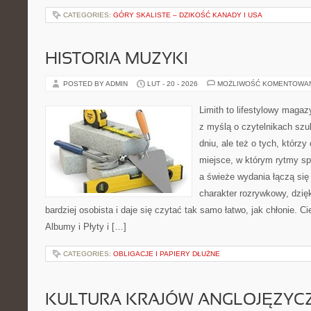
CATEGORIES:
GÓRY SKALISTE – DZIKOŚĆ KANADY I USA
HISTORIA MUZYKI
POSTED BY ADMIN
LUT - 20 - 2026
MOŻLIWOŚĆ KOMENTOWA
Limith to lifestylowy maga
z myślą o czytelnikach szu
dniu, ale też o tych, którz
miejsce, w którym rytmy sp
a świeże wydania łączą się
charakter rozrywkowy, dzię
bardziej osobista i daje się czytać tak samo łatwo, jak chłonie. C
Albumy i Płyty i […]
CATEGORIES:
OBLIGACJE I PAPIERY DŁUŻNE
KULTURA KRAJÓW ANGLOJĘZYC