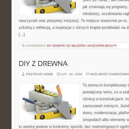
jak zmieniają się programy,
młodzieży, oczekiwania naj
nauczycieli oraz priorytety instytucji. To miejsce stworzone po to
szkolną z refleksją, a inspiracje z różnych krajów przekładać na
[…]
CATEGORIES:
DIY DODATKI DO WŁOSÓW I AKCESORIA BEAUTY
DIY Z DREWNA
POSTED BY ADMIN
LUT - 13 - 2026
MOŻLIWOŚĆ KOMENTOWA
Ta strona to kompleksowy 
poświęcony temu, co w prak
różnicę w konstrukcjach: m
zastosowań nośnych. Jeżeli
domu, modernizacja, platfo
stropodach albo elementy 
tu wiedzę podane w konkretny sposób, bez marketingowych ogóln