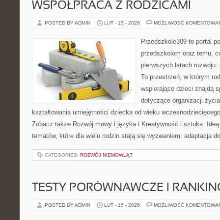
WSPÓŁPRACA Z RODZICAMI
POSTED BY ADMIN
LUT - 15 - 2026
MOŻLIWOŚĆ KOMENTOWA
Przedszkole309 to portal 
przedszkolom oraz temu, c
pierwszych latach rozwoju:
To przestrzeń, w którym r
wspierające dzieci znajdą s
dotyczące organizacji życi
kształtowania umiejętności dziecka od wieku wczesnodziecięcego 
Zobacz także Rozwój mowy i języka i Kreatywność i sztuka. Ideą
tematów, które dla wielu rodzin stają się wyzwaniem: adaptacja d
CATEGORIES:
ROZWÓJ NIEMOWLĄT
TESTY PORÓWNAWCZE I RANKIN
POSTED BY ADMIN
LUT - 15 - 2026
MOŻLIWOŚĆ KOMENTOWA