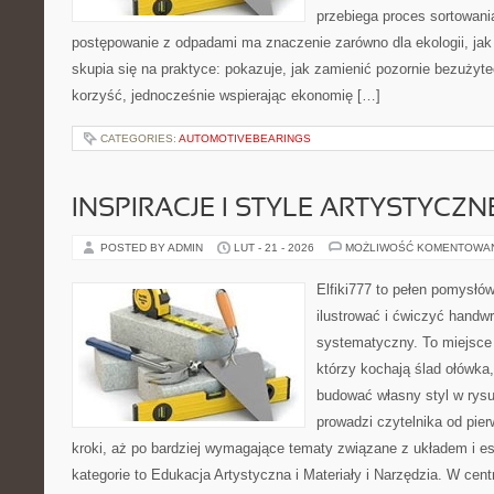
przebiega proces sortowani
postępowanie z odpadami ma znaczenie zarówno dla ekologii, jak i
skupia się na praktyce: pokazuje, jak zamienić pozornie bezużyt
korzyść, jednocześnie wspierając ekonomię […]
CATEGORIES:
AUTOMOTIVEBEARINGS
INSPIRACJE I STYLE ARTYSTYCZN
POSTED BY ADMIN
LUT - 21 - 2026
MOŻLIWOŚĆ KOMENTOWA
Elfiki777 to pełen pomysłów
ilustrować i ćwiczyć handwr
systematyczny. To miejsce 
którzy kochają ślad ołówka,
budować własny styl w rysu
prowadzi czytelnika od pie
kroki, aż po bardziej wymagające tematy związane z układem i est
kategorie to Edukacja Artystyczna i Materiały i Narzędzia. W cent