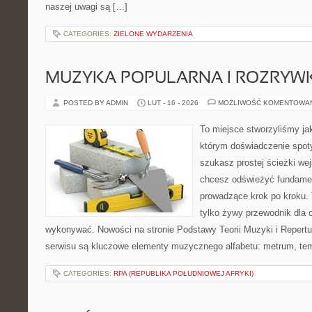
naszej uwagi są […]
CATEGORIES:
ZIELONE WYDARZENIA
MUZYKA POPULARNA I ROZRY
POSTED BY ADMIN
LUT - 16 - 2026
MOŻLIWOŚĆ KOMENTOWA
To miejsce stworzyliśmy ja
którym doświadczenie spoty
szukasz prostej ścieżki we
chcesz odświeżyć fundament
prowadzące krok po kroku. T
tylko żywy przewodnik dla o
wykonywać. Nowości na stronie Podstawy Teorii Muzyki i Repertua
serwisu są kluczowe elementy muzycznego alfabetu: metrum, te
CATEGORIES:
RPA (REPUBLIKA POŁUDNIOWEJ AFRYKI)