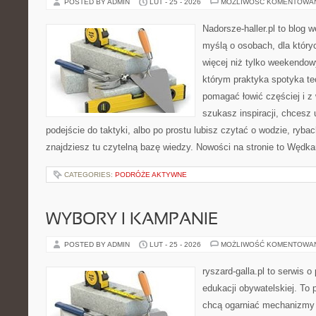
POSTED BY ADMIN
LUT - 25 - 2026
MOŻLIWOŚĆ KOMENTOWA
Nadorsze-haller.pl to blog w
myślą o osobach, dla który
więcej niż tylko weekendo
którym praktyka spotyka te
pomagać łowić częściej i z 
szukasz inspiracji, chcesz
podejście do taktyki, albo po prostu lubisz czytać o wodzie, rybac
znajdziesz tu czytelną bazę wiedzy. Nowości na stronie to Węd
CATEGORIES:
PODRÓŻE AKTYWNE
WYBORY I KAMPANIE
POSTED BY ADMIN
LUT - 25 - 2026
MOŻLIWOŚĆ KOMENTOWA
ryszard-galla.pl to serwis o 
edukacji obywatelskiej. To 
chcą ogarniać mechanizmy p