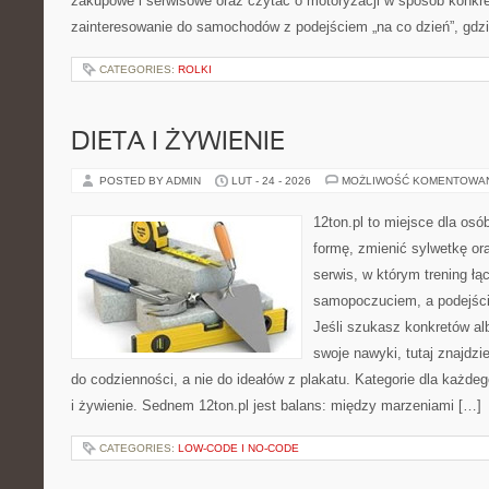
zakupowe i serwisowe oraz czytać o motoryzacji w sposób konkre
zainteresowanie do samochodów z podejściem „na co dzień”, gdzie
CATEGORIES:
ROLKI
DIETA I ŻYWIENIE
POSTED BY ADMIN
LUT - 24 - 2026
MOŻLIWOŚĆ KOMENTOWA
12ton.pl to miejsce dla osó
formę, zmienić sylwetkę ora
serwis, w którym trening łą
samopoczuciem, a podejście
Jeśli szukasz konkretów a
swoje nawyki, tutaj znajd
do codzienności, a nie do ideałów z plakatu. Kategorie dla każdeg
i żywienie. Sednem 12ton.pl jest balans: między marzeniami […]
CATEGORIES:
LOW-CODE I NO-CODE