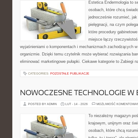
Estetica Endermologia to s
osobach, które chcą świado
jednocześnie rozumieć, jak 
pielęgnacji, na czym poleg
które procedury gabinetowe 
miejsce łączy rzeczywistoś
wyjaśnieniami o komponentach i mechanizmach zachodzących w 
organizmie. Dzięki temu czytelnik może wybierać rozwiązania bar
eliminować marketingowe pułapki. Ciekawe kategorie to Zabiegi n
CATEGORIES:
POZOSTAŁE PUBLIKACJE
NOWOCZESNE TECHNOLOGIE W 
POSTED BY ADMIN
LUT - 14 - 2026
MOŻLIWOŚĆ KOMENTOWA
To niezależny magazyn poś
krajowym, unijnym oraz św
osobach, które chcą rozumie
tylko „tu i teraz”, ale równ