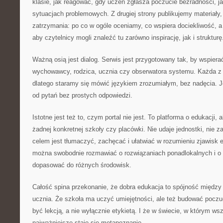
klasie, jak reagować, gdy uczeń zgłasza poczucie bezradności, 
sytuacjach problemowych. Z drugiej strony publikujemy materiały, 
zatrzymania: po co w ogóle oceniamy, co wspiera dociekliwość, a 
aby czytelnicy mogli znaleźć tu zarówno inspirację, jak i strukturę
Ważną osią jest dialog. Serwis jest przygotowany tak, by wspierać
wychowawcy, rodzica, ucznia czy obserwatora systemu. Każda z 
dlatego staramy się mówić językiem zrozumiałym, bez nadęcia. 
od pytań bez prostych odpowiedzi.
Istotne jest też to, czym portal nie jest. To platforma o edukacji, 
żadnej konkretnej szkoły czy placówki. Nie udaje jednostki, nie za
celem jest tłumaczyć, zachęcać i ułatwiać w rozumieniu zjawisk 
można swobodnie rozmawiać o rozwiązaniach ponadlokalnych i o p
dopasować do różnych środowisk.
Całość spina przekonanie, że dobra edukacja to spójność międz
ucznia. Że szkoła ma uczyć umiejętności, ale też budować poczu
być lekcją, a nie wyłącznie etykietą. I że w świecie, w którym ws
najważniejsze staje się metapoznanie.