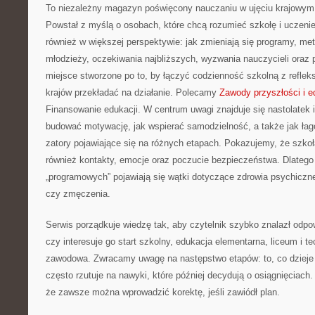
To niezależny magazyn poświęcony nauczaniu w ujęciu krajowym
Powstał z myślą o osobach, które chcą rozumieć szkołę i uczenie si
również w większej perspektywie: jak zmieniają się programy, meto
młodzieży, oczekiwania najbliższych, wyzwania nauczycieli oraz pr
miejsce stworzone po to, by łączyć codzienność szkolną z refleksj
krajów przekładać na działanie. Polecamy
Zawody przyszłości i 
Finansowanie edukacji. W centrum uwagi znajduje się nastolatek i
budować motywację, jak wspierać samodzielność, a także jak łag
zatory pojawiające się na różnych etapach. Pokazujemy, że szkoła 
również kontakty, emocje oraz poczucie bezpieczeństwa. Dlatego
„programowych” pojawiają się wątki dotyczące zdrowia psychiczne
czy zmęczenia.
Serwis porządkuje wiedzę tak, aby czytelnik szybko znalazł odpo
czy interesuje go start szkolny, edukacja elementarna, liceum i 
zawodowa. Zwracamy uwagę na następstwo etapów: to, co dzieje 
często rzutuje na nawyki, które później decydują o osiągnięciac
że zawsze można wprowadzić korektę, jeśli zawiódł plan.