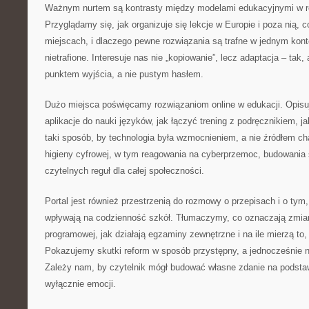
Ważnym nurtem są kontrasty między modelami edukacyjnymi w r
Przyglądamy się, jak organizuje się lekcje w Europie i poza nią, c
miejscach, i dlaczego pewne rozwiązania są trafne w jednym kon
nietrafione. Interesuje nas nie „kopiowanie”, lecz adaptacja – tak, 
punktem wyjścia, a nie pustym hasłem.
Dużo miejsca poświęcamy rozwiązaniom online w edukacji. Opis
aplikacje do nauki języków, jak łączyć trening z podręcznikiem, 
taki sposób, by technologia była wzmocnieniem, a nie źródłem c
higieny cyfrowej, w tym reagowania na cyberprzemoc, budowania
czytelnych reguł dla całej społeczności.
Portal jest również przestrzenią do rozmowy o przepisach i o ty
wpływają na codzienność szkół. Tłumaczymy, co oznaczają zmia
programowej, jak działają egzaminy zewnętrzne i na ile mierzą to
Pokazujemy skutki reform w sposób przystępny, a jednocześnie n
Zależy nam, by czytelnik mógł budować własne zdanie na podsta
wyłącznie emocji.