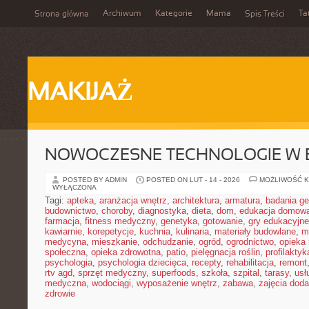
Archiwum
Kategorie
Mama
Ta
Strona główna
Spis Treści
MAKIJAŻ
NOWOCZESNE TECHNOLOGIE W 
POSTED BY ADMIN
POSTED ON LUT - 14 - 2026
MOŻLIWOŚĆ 
WYŁĄCZONA
Tagi:
apteka
,
aranżacja wnętrz
,
architektura
,
armatura
,
badania g
budownictwo
,
choroby
,
diagnostyka
,
dieta
,
dom
,
edukacja domow
farmacja
,
fitness medyczny
,
genetyka
,
gotowanie
,
gry edukacyjne
kawiarnie
,
korepetycje
,
kuchnia
,
kulinaria
,
materiały budowlane
,
m
medycyna
,
mieszkanie
,
odchudzanie
,
ogród
,
ogrodnictwo
,
opieka
społeczna
,
opieka zdrowotna
,
patio
,
pielęgnacja roślin
,
profilaktyk
psychologia
,
psychologia dziecięca
,
recepty
,
rehabilitacja
,
remont
rtv agd
,
sprzęt medyczny
,
superfoods
,
szkoła
,
szpital
,
tarasy
,
usł
medyczna
,
wodociągi
,
wyposażenie wnętrz
,
zabawa
,
zajęcia dod
zdrowie