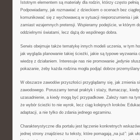
Istotnym elementem są materiały dla rodzin, którzy często pełnią 
Podpowiadamy, jak rozmawiać z dzieckiem o ocenach bez ciągłeg
komunikować się z wychowawcą w sytuacji nieporozumienia i ja
zamiast wzajemnych pretensji. Wspieramy podejście, w którym do
oddzielnymi światami, lecz dążą do wspólnego dobra.
Serwis obejmuje także tematykę innych modeli uczenia, w tym h
jak wygląda planowanie takiej ścieżki, jakie są typowe wyzwania 
wiedzę z działaniem. Interesuje nas nie promowanie „jedynie słuszn
pokazanie, żeby każda rodzina mogła podjąć dobrze przemyślany
W obszarze zawodów przyszłości przyglądamy się, jak zmienia si
zawodowego. Poruszamy temat praktyk i staży, tłumacząc, kiedy 
uzasadnienie, a kiedy mogą być przypadkowe. Zależy nam na tym,
że wybór ścieżki to nie wyrok, lecz ciąg kolejnych kroków. Edu
adaptacji, a nie tylko do zdania jednego egzaminu.
Charakterystyczne dla portalu jest łączenie konkretnych wskazów
jednej strony znajdziesz tu teksty, które pomagają „na już”: jak uł