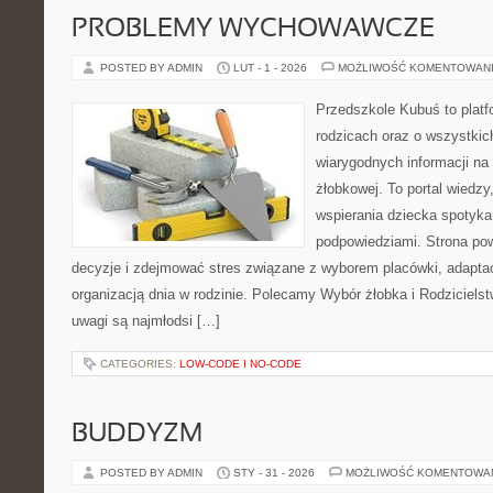
PROBLEMY WYCHOWAWCZE
POSTED BY ADMIN
LUT - 1 - 2026
MOŻLIWOŚĆ KOMENTOWAN
Przedszkole Kubuś to plat
rodzicach oraz o wszystkich
wiarygodnych informacji na 
żłobkowej. To portal wiedz
wspierania dziecka spotyka
podpowiedziami. Strona pow
decyzje i zdejmować stres związane z wyborem placówki, adaptac
organizacją dnia w rodzinie. Polecamy Wybór żłobka i Rodziciel
uwagi są najmłodsi […]
CATEGORIES:
LOW-CODE I NO-CODE
BUDDYZM
POSTED BY ADMIN
STY - 31 - 2026
MOŻLIWOŚĆ KOMENTOWA