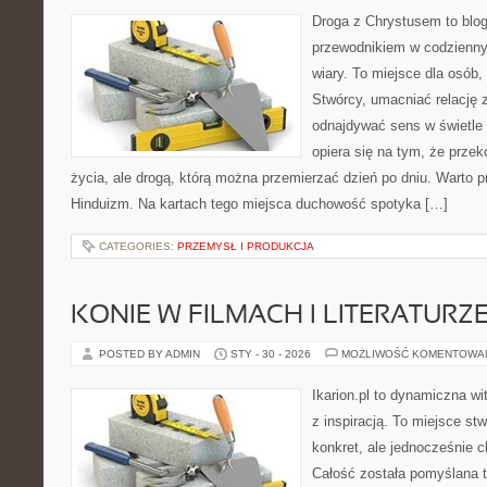
Droga z Chrystusem to blo
przewodnikiem w codzienny
wiary. To miejsce dla osób,
Stwórcy, umacniać relację 
odnajdywać sens w świetle 
opiera się na tym, że przek
życia, ale drogą, którą można przemierzać dzień po dniu. Warto 
Hinduizm. Na kartach tego miejsca duchowość spotyka […]
CATEGORIES:
PRZEMYSŁ I PRODUKCJA
KONIE W FILMACH I LITERATURZ
POSTED BY ADMIN
STY - 30 - 2026
MOŻLIWOŚĆ KOMENTOWA
Ikarion.pl to dynamiczna wi
z inspiracją. To miejsce st
konkret, ale jednocześnie 
Całość została pomyślana 