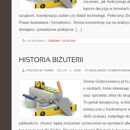
rozumieć, jak funkcjonuje 
lepsze decyzje w tematach 
urządzeń, koordynacja zadań czy dobór technologii. Polecamy Do
Prawo budowlane i formalności. Strona koncentruje się na prakty
dostajesz sprawdzone podejście. […]
CATEGORIES:
TOREBKI I PLECAKI
HISTORIA BIŻUTERII
POSTED BY ADMIN
LUT - 1 - 2026
MOŻLIWOŚĆ KOMENTOWAN
Strona Godziszewscy.pl to 
o osobach, które interesuje 
oraz sprzedaż złota do sku
To portal tematyczny, w kt
estetyczne z konkretnymi
Jeśli szukasz zwięzłego d
jubilerskich, chcesz lepiej zrozumieć oznaczenia na wyrobach albo