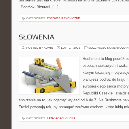
ten serwis jest dla Ciebie. Nowości na stronie Biżuteria Luksusow
i Podróbki Biżuterii. […]
CATEGORIES:
ZDROWIE PSYCHICZNE
SŁOWENIA
POSTED BY ADMIN
LUT - 1 - 2026
MOŻLIWOŚĆ KOMENTOWAN
Rushmore to blog podróżnic
osobach ciekawych świata. 
którym łączą się motywacje
planujesz podróż do kraju f
europejskiego serca motoryza
Republiki Czeskiej, znajdz
spojrzenie na to, jak ogarnąć wyjazd od A do Z. Na Rushmore najw
Treści powstają tak, by pomagać zarówno osobom, które lubią mi
CATEGORIES:
LATAJACACHOLERA