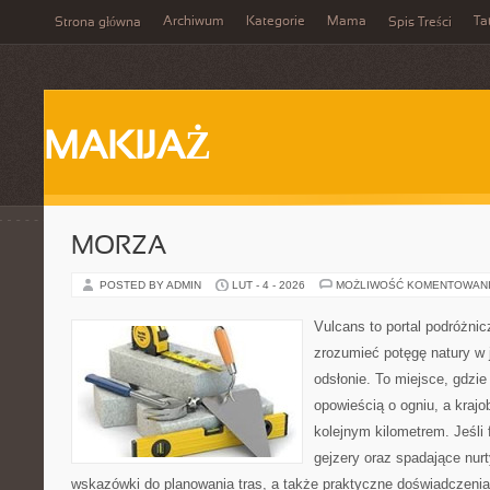
Archiwum
Kategorie
Mama
Ta
Strona główna
Spis Treści
MAKIJAŻ
MORZA
POSTED BY ADMIN
LUT - 4 - 2026
MOŻLIWOŚĆ KOMENTOWAN
Vulcans to portal podróżnic
zrozumieć potęgę natury w j
odsłonie. To miejsce, gdzie
opowieścią o ogniu, a kraj
kolejnym kilometrem. Jeśli 
gejzery oraz spadające nurt
wskazówki do planowania tras, a także praktyczne doświadczenia