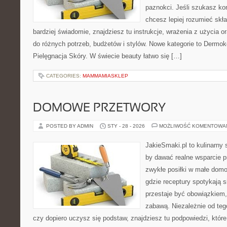
paznokci. Jeśli szukasz k
chcesz lepiej rozumieć skła
bardziej świadomie, znajdziesz tu instrukcje, wrażenia z użycia 
do różnych potrzeb, budżetów i stylów. Nowe kategorie to Dermok
Pielęgnacja Skóry. W świecie beauty łatwo się […]
CATEGORIES:
MAMMAMIASKLEP
DOMOWE PRZETWORY
POSTED BY ADMIN
STY - 28 - 2026
MOŻLIWOŚĆ KOMENTOWA
JakieSmaki.pl to kulinarny s
by dawać realne wsparcie p
zwykłe posiłki w małe domo
gdzie receptury spotykają s
przestaje być obowiązkiem,
zabawą. Niezależnie od teg
czy dopiero uczysz się podstaw, znajdziesz tu podpowiedzi, któr