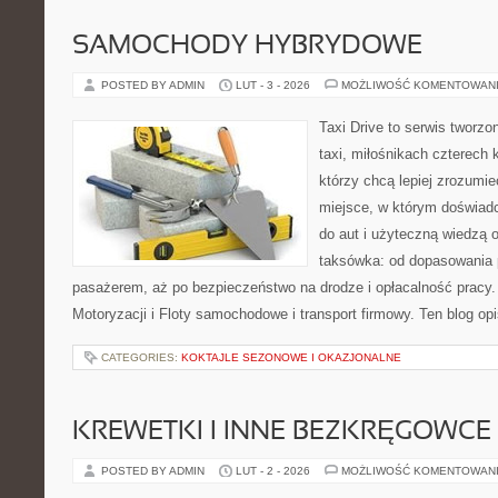
SAMOCHODY HYBRYDOWE
POSTED BY ADMIN
LUT - 3 - 2026
MOŻLIWOŚĆ KOMENTOWAN
Taxi Drive to serwis tworz
taxi, miłośnikach czterech 
którzy chcą lepiej zrozumi
miejsce, w którym doświadc
do aut i użyteczną wiedzą 
taksówka: od dopasowania p
pasażerem, aż po bezpieczeństwo na drodze i opłacalność pracy.
Motoryzacji i Floty samochodowe i transport firmowy. Ten blog opi
CATEGORIES:
KOKTAJLE SEZONOWE I OKAZJONALNE
KREWETKI I INNE BEZKRĘGOWCE
POSTED BY ADMIN
LUT - 2 - 2026
MOŻLIWOŚĆ KOMENTOWAN