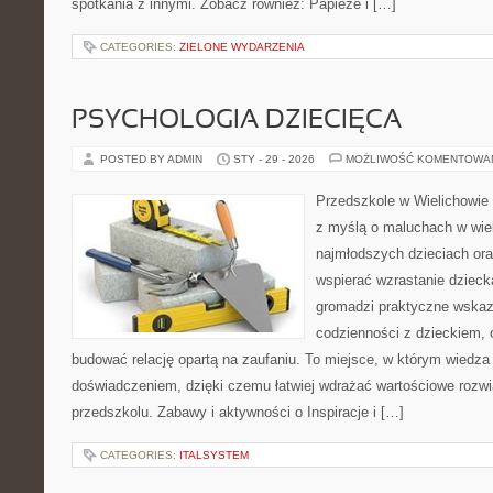
spotkania z innymi. Zobacz również: Papieże i […]
CATEGORIES:
ZIELONE WYDARZENIA
PSYCHOLOGIA DZIECIĘCA
POSTED BY ADMIN
STY - 29 - 2026
MOŻLIWOŚĆ KOMENTOWA
Przedszkole w Wielichowie 
z myślą o maluchach w wie
najmłodszych dzieciach oraz
wspierać wzrastanie dziec
gromadzi praktyczne wska
codzienności z dzieckiem, o
budować relację opartą na zaufaniu. To miejsce, w którym wiedza 
doświadczeniem, dzięki czemu łatwiej wdrażać wartościowe rozw
przedszkolu. Zabawy i aktywności o Inspiracje i […]
CATEGORIES:
ITALSYSTEM