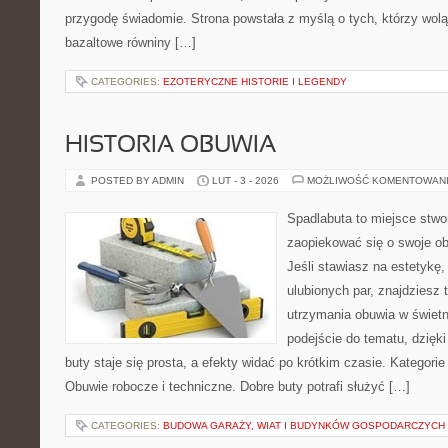
przygodę świadomie. Strona powstała z myślą o tych, którzy wol
bazaltowe równiny […]
CATEGORIES:
EZOTERYCZNE HISTORIE I LEGENDY
HISTORIA OBUWIA
POSTED BY ADMIN
LUT - 3 - 2026
MOŻLIWOŚĆ KOMENTOWAN
Spadlabuta to miejsce stwo
zaopiekować się o swoje o
Jeśli stawiasz na estetykę,
ulubionych par, znajdziesz
utrzymania obuwia w świet
podejście do tematu, dzięk
buty staje się prosta, a efekty widać po krótkim czasie. Kategorie
Obuwie robocze i techniczne. Dobre buty potrafi służyć […]
CATEGORIES:
BUDOWA GARAŻY, WIAT I BUDYNKÓW GOSPODARCZYCH