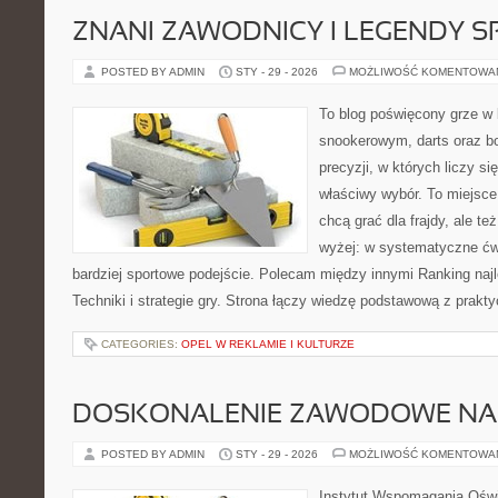
ZNANI ZAWODNICY I LEGENDY S
POSTED BY ADMIN
STY - 29 - 2026
MOŻLIWOŚĆ KOMENTOWA
To blog poświęcony grze w 
snookerowym, darts oraz b
precyzji, w których liczy s
właściwy wybór. To miejsce
chcą grać dla frajdy, ale te
wyżej: w systematyczne ćwi
bardziej sportowe podejście. Polecam między innymi Ranking najl
Techniki i strategie gry. Strona łączy wiedzę podstawową z pra
CATEGORIES:
OPEL W REKLAMIE I KULTURZE
DOSKONALENIE ZAWODOWE NAU
POSTED BY ADMIN
STY - 29 - 2026
MOŻLIWOŚĆ KOMENTOWA
Instytut Wspomagania Oświ