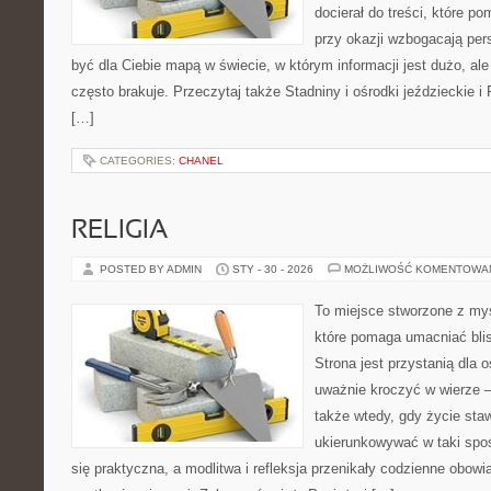
docierał do treści, które p
przy okazji wzbogacają per
być dla Ciebie mapą w świecie, w którym informacji jest dużo, 
często brakuje. Przeczytaj także Stadniny i ośrodki jeździeckie i
[…]
CATEGORIES:
CHANEL
RELIGIA
POSTED BY ADMIN
STY - 30 - 2026
MOŻLIWOŚĆ KOMENTOWA
To miejsce stworzone z myś
które pomaga umacniać bli
Strona jest przystanią dla o
uważnie kroczyć w wierze – 
także wtedy, gdy życie staw
ukierunkowywać w taki spo
się praktyczna, a modlitwa i refleksja przenikały codzienne obowi