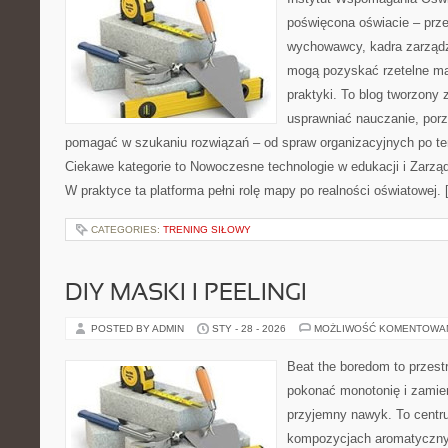
poświęcona oświacie – prze
wychowawcy, kadra zarządza
mogą pozyskać rzetelne mat
praktyki. To blog tworzony 
usprawniać nauczanie, por
pomagać w szukaniu rozwiązań – od spraw organizacyjnych po t
Ciekawe kategorie to Nowoczesne technologie w edukacji i Zarzą
W praktyce ta platforma pełni rolę mapy po realności oświatowej.
CATEGORIES:
TRENING SIŁOWY
DIY MASKI I PEELINGI
POSTED BY ADMIN
STY - 28 - 2026
MOŻLIWOŚĆ KOMENTOWA
Beat the boredom to przest
pokonać monotonię i zamie
przyjemny nawyk. To centru
kompozycjach aromatycznyc