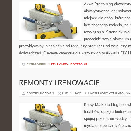
Akwa-Pro to blog akwaryst
akwarystyczna jest pokazan
miejsce dla osób, które ch
bez zbędnego zadęcia, za t
rozwiązania. Strona skupia
prowadzić swoje akwarium 
przewidywalny, niezależnie od tego, czy startujesz od zera, czy 
doświadczeń. Ciekawe kategorie dla wszystkich to Akwaria DIY i 
CATEGORIES:
LISTY I KARTKI POCZTOWE
REMONTY I RENOWACJE
POSTED BY ADMIN
LUT - 1 - 2026
MOŻLIWOŚĆ KOMENTOWAN
Kursy Marko to blog budowl
forkliftów, sprzętu budowla
spójną przestrzeń wiedzy. 
myślą o osobach, które chc