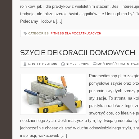
rolników, jak i dla praktyków z wieloletnim stażem. Jeśli interesu
tradycją, ale także szeroki świat ciągników – e-Ursus.pl ma być 
Polecamy Hodowla […]
CATEGORIES:
FITNESS DLA POCZĄTKUJĄCYCH
SZYCIE DEKORACJI DOMOWYCH
POSTED BY ADMIN
STY - 26 - 2026
MOŻLIWOŚĆ KOMENTOWA
Paramedicshop.pl to zakąte
pomysłowe szycie oraz prze
pozornie zwykłych rzeczy p
stylizacje. To strona, na któ
praktyka i radość z tego, 
stworzyć coś, co idealnie p
i codziennego życia. Jeśli marzysz o tym, by Twoja garderoba by
jednocześnie chcesz działać w duchu odpowiedzialnego stylu, zn
inspiracji, wskazówek […]