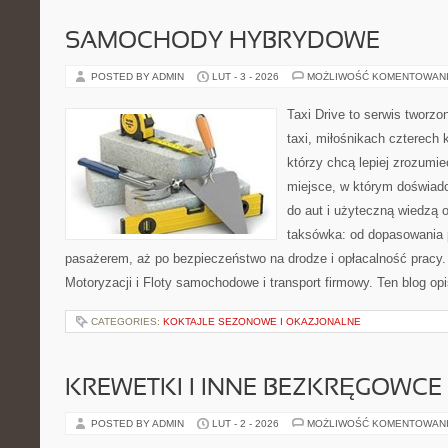
SAMOCHODY HYBRYDOWE
POSTED BY ADMIN
LUT - 3 - 2026
MOŻLIWOŚĆ KOMENTOWAN
Taxi Drive to serwis tworz
taxi, miłośnikach czterech 
którzy chcą lepiej zrozumi
miejsce, w którym doświadc
do aut i użyteczną wiedzą 
taksówka: od dopasowania p
pasażerem, aż po bezpieczeństwo na drodze i opłacalność pracy.
Motoryzacji i Floty samochodowe i transport firmowy. Ten blog opi
CATEGORIES:
KOKTAJLE SEZONOWE I OKAZJONALNE
KREWETKI I INNE BEZKRĘGOWCE
POSTED BY ADMIN
LUT - 2 - 2026
MOŻLIWOŚĆ KOMENTOWAN