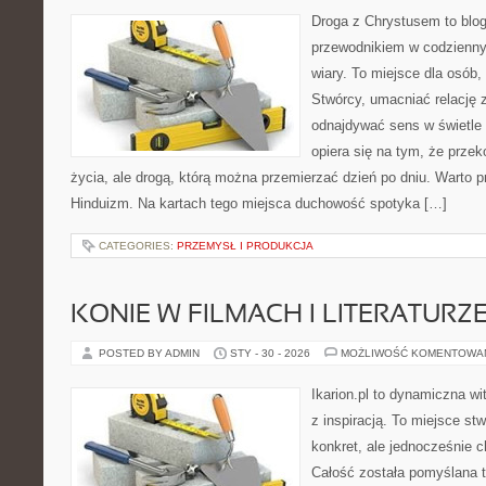
Droga z Chrystusem to blo
przewodnikiem w codzienny
wiary. To miejsce dla osób,
Stwórcy, umacniać relację 
odnajdywać sens w świetle 
opiera się na tym, że przek
życia, ale drogą, którą można przemierzać dzień po dniu. Warto 
Hinduizm. Na kartach tego miejsca duchowość spotyka […]
CATEGORIES:
PRZEMYSŁ I PRODUKCJA
KONIE W FILMACH I LITERATURZ
POSTED BY ADMIN
STY - 30 - 2026
MOŻLIWOŚĆ KOMENTOWA
Ikarion.pl to dynamiczna wi
z inspiracją. To miejsce st
konkret, ale jednocześnie 
Całość została pomyślana 