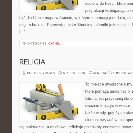
docierał do treści, które p
przy okazji wzbogacają per
być dla Ciebie mapą w świecie, w którym informacji jest dużo, 
często brakuje. Przeczytaj także Stadniny i ośrodki jeździeckie i
[…]
CATEGORIES:
CHANEL
RELIGIA
POSTED BY ADMIN
STY - 30 - 2026
MOŻLIWOŚĆ KOMENTOWA
To miejsce stworzone z myś
które pomaga umacniać bli
Strona jest przystanią dla o
uważnie kroczyć w wierze – 
także wtedy, gdy życie staw
ukierunkowywać w taki spo
się praktyczna, a modlitwa i refleksja przenikały codzienne obowi