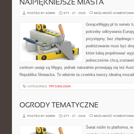
NAJPIĘKNIEJSZE MIASTA
POSTED BY ADMIN
STY - 27 - 2026
MOŻLIWOŚĆ KOMENTOWA
GorąceWęgry.pl to serwis tu
potrzeby odkrywania Europ
przystępny, bez zbędnego n
podróżowanie musi być drog
które lubią projektować wyj
jednocześnie chcą zostawi
centrum uwagi są Węgry, jednak naturalnie przewijają się też Aus
Republika Słowacka. To właśnie ta czwórka tworzy idealną mozaik
CATEGORIES:
TRYCHOLOGIA
OGRODY TEMATYCZNE
POSTED BY ADMIN
STY - 27 - 2026
MOŻLIWOŚĆ KOMENTOWA
Świat roślin to platforma, w 