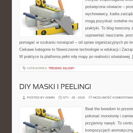
poświęcona oświacie – prze
wychowawcy, kadra zarządza
mogą pozyskać rzetelne mat
praktyki. To blog tworzony 
usprawniać nauczanie, por
pomagać w szukaniu rozwiązań – od spraw organizacyjnych po t
Ciekawe kategorie to Nowoczesne technologie w edukacji i Zarzą
W praktyce ta platforma pełni rolę mapy po realności oświatowej.
CATEGORIES:
TRENING SIŁOWY
DIY MASKI I PEELINGI
POSTED BY ADMIN
STY - 28 - 2026
MOŻLIWOŚĆ KOMENTOWA
Beat the boredom to przest
pokonać monotonię i zamie
przyjemny nawyk. To centru
kompozycjach aromatycznyc