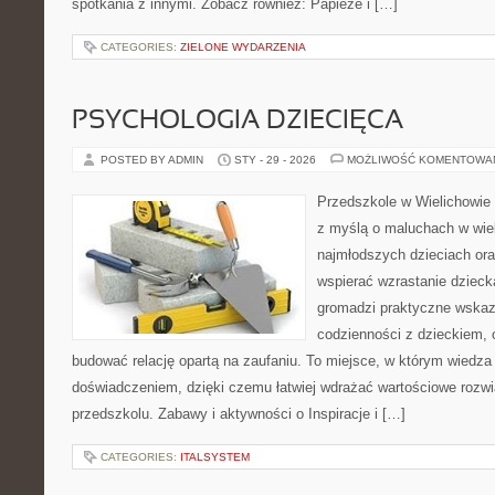
spotkania z innymi. Zobacz również: Papieże i […]
CATEGORIES:
ZIELONE WYDARZENIA
PSYCHOLOGIA DZIECIĘCA
POSTED BY ADMIN
STY - 29 - 2026
MOŻLIWOŚĆ KOMENTOWA
Przedszkole w Wielichowie 
z myślą o maluchach w wie
najmłodszych dzieciach oraz
wspierać wzrastanie dziec
gromadzi praktyczne wska
codzienności z dzieckiem, o
budować relację opartą na zaufaniu. To miejsce, w którym wiedza 
doświadczeniem, dzięki czemu łatwiej wdrażać wartościowe rozw
przedszkolu. Zabawy i aktywności o Inspiracje i […]
CATEGORIES:
ITALSYSTEM