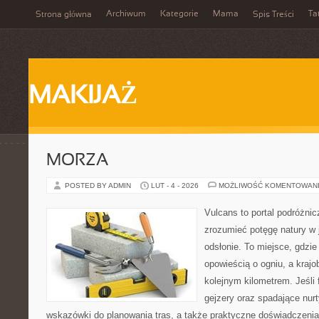
Archiwum
Kategorie
Mama
Ta
Strona główna
Spis Treści
MAKIJAŻ
MORZA
POSTED BY ADMIN
LUT - 4 - 2026
MOŻLIWOŚĆ KOMENTOWAN
Vulcans to portal podróżnic
zrozumieć potęgę natury w j
odsłonie. To miejsce, gdzie
opowieścią o ogniu, a kraj
kolejnym kilometrem. Jeśli 
gejzery oraz spadające nurt
wskazówki do planowania tras, a także praktyczne doświadczenia