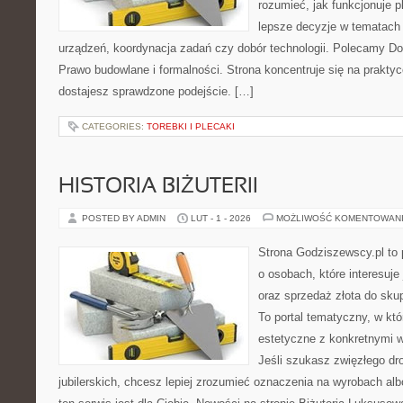
rozumieć, jak funkcjonuje 
lepsze decyzje w tematach 
urządzeń, koordynacja zadań czy dobór technologii. Polecamy Do
Prawo budowlane i formalności. Strona koncentruje się na prakty
dostajesz sprawdzone podejście. […]
CATEGORIES:
TOREBKI I PLECAKI
HISTORIA BIŻUTERII
POSTED BY ADMIN
LUT - 1 - 2026
MOŻLIWOŚĆ KOMENTOWAN
Strona Godziszewscy.pl to 
o osobach, które interesuje 
oraz sprzedaż złota do sku
To portal tematyczny, w kt
estetyczne z konkretnymi
Jeśli szukasz zwięzłego d
jubilerskich, chcesz lepiej zrozumieć oznaczenia na wyrobach albo