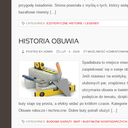
przygodę świadomie. Strona powstała z myślą o tych, którzy wol
bazaltowe równiny […]
CATEGORIES:
EZOTERYCZNE HISTORIE I LEGENDY
HISTORIA OBUWIA
POSTED BY ADMIN
LUT - 3 - 2026
MOŻLIWOŚĆ KOMENTOWAN
Spadlabuta to miejsce stwo
zaopiekować się o swoje o
Jeśli stawiasz na estetykę,
ulubionych par, znajdziesz
utrzymania obuwia w świet
podejście do tematu, dzięk
buty staje się prosta, a efekty widać po krótkim czasie. Kategorie
Obuwie robocze i techniczne. Dobre buty potrafi służyć […]
CATEGORIES:
BUDOWA GARAŻY, WIAT I BUDYNKÓW GOSPODARCZYCH