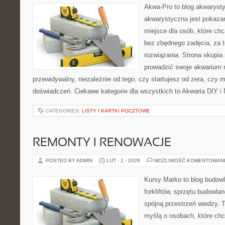
Akwa-Pro to blog akwaryst
akwarystyczna jest pokazan
miejsce dla osób, które ch
bez zbędnego zadęcia, za t
rozwiązania. Strona skupia
prowadzić swoje akwarium 
przewidywalny, niezależnie od tego, czy startujesz od zera, czy 
doświadczeń. Ciekawe kategorie dla wszystkich to Akwaria DIY i 
CATEGORIES:
LISTY I KARTKI POCZTOWE
REMONTY I RENOWACJE
POSTED BY ADMIN
LUT - 1 - 2026
MOŻLIWOŚĆ KOMENTOWAN
Kursy Marko to blog budowl
forkliftów, sprzętu budowla
spójną przestrzeń wiedzy. 
myślą o osobach, które chc