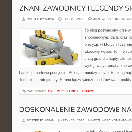
ZNANI ZAWODNICY I LEGENDY S
POSTED BY ADMIN
STY - 29 - 2026
MOŻLIWOŚĆ KOMENTOWA
To blog poświęcony grze w 
snookerowym, darts oraz b
precyzji, w których liczy s
właściwy wybór. To miejsce
chcą grać dla frajdy, ale te
wyżej: w systematyczne ćwi
bardziej sportowe podejście. Polecam między innymi Ranking najl
Techniki i strategie gry. Strona łączy wiedzę podstawową z pra
CATEGORIES:
OPEL W REKLAMIE I KULTURZE
DOSKONALENIE ZAWODOWE NAU
POSTED BY ADMIN
STY - 29 - 2026
MOŻLIWOŚĆ KOMENTOWA
Instytut Wspomagania Oświ