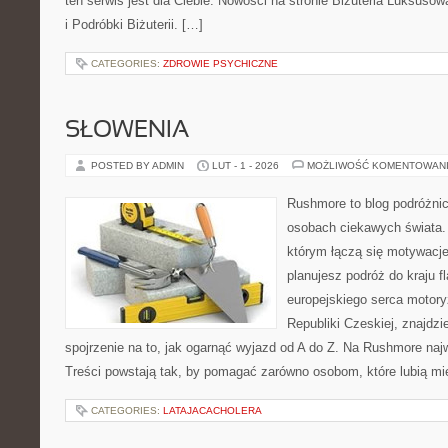
ten serwis jest dla Ciebie. Nowości na stronie Biżuteria Luksusow
i Podróbki Biżuterii. […]
CATEGORIES:
ZDROWIE PSYCHICZNE
SŁOWENIA
POSTED BY ADMIN
LUT - 1 - 2026
MOŻLIWOŚĆ KOMENTOWAN
Rushmore to blog podróżnic
osobach ciekawych świata. 
którym łączą się motywacje
planujesz podróż do kraju f
europejskiego serca motoryza
Republiki Czeskiej, znajdz
spojrzenie na to, jak ogarnąć wyjazd od A do Z. Na Rushmore najw
Treści powstają tak, by pomagać zarówno osobom, które lubią mi
CATEGORIES:
LATAJACACHOLERA