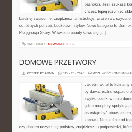
paznokci. Jeśli szukasz k
chcesz lepiej rozumieć skła
bardziej świadomie, znajdziesz tu instrukcje, wrażenia z użycia 
do różnych potrzeb, budżetów i stylów. Nowe kategorie to Dermok
Pielęgnacja Skóry. W świecie beauty łatwo się […]
CATEGORIES:
MAMMAMIASKLEP
DOMOWE PRZETWORY
POSTED BY ADMIN
STY - 28 - 2026
MOŻLIWOŚĆ KOMENTOWA
JakieSmaki.pl to kulinarny s
by dawać realne wsparcie p
zwykłe posiłki w małe domo
gdzie receptury spotykają s
przestaje być obowiązkiem,
zabawą. Niezależnie od teg
czy dopiero uczysz się podstaw, znajdziesz tu podpowiedzi, któr