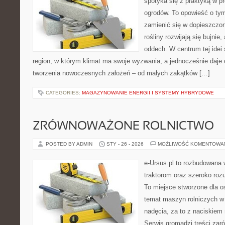
spotyka się z praktyką w pr
ogrodów. To opowieść o tym
zamienić się w dopieszczoną
rośliny rozwijają się bujnie
oddech. W centrum tej idei s
region, w którym klimat ma swoje wyzwania, a jednocześnie daje
tworzenia nowoczesnych założeń – od małych zakątków […]
CATEGORIES:
MAGAZYNOWANIE ENERGII I SYSTEMY HYBRYDOWE
ZRÓWNOWAŻONE ROLNICTWO
POSTED BY ADMIN
STY - 26 - 2026
MOŻLIWOŚĆ KOMENTOWA
e-Ursus.pl to rozbudowana 
traktorom oraz szeroko roz
To miejsce stworzone dla 
temat maszyn rolniczych w
nadęcia, za to z naciskiem
Serwis gromadzi treści zar