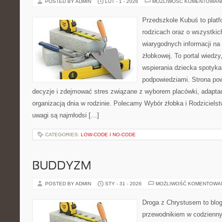
POSTED BY ADMIN
LUT - 1 - 2026
MOŻLIWOŚĆ KOMENTOWAN
Przedszkole Kubuś to plat
rodzicach oraz o wszystkich
wiarygodnych informacji na 
żłobkowej. To portal wiedz
wspierania dziecka spotyka
podpowiedziami. Strona pow
decyzje i zdejmować stres związane z wyborem placówki, adaptac
organizacją dnia w rodzinie. Polecamy Wybór żłobka i Rodziciel
uwagi są najmłodsi […]
CATEGORIES:
LOW-CODE I NO-CODE
BUDDYZM
POSTED BY ADMIN
STY - 31 - 2026
MOŻLIWOŚĆ KOMENTOWA
Droga z Chrystusem to blo
przewodnikiem w codzienny