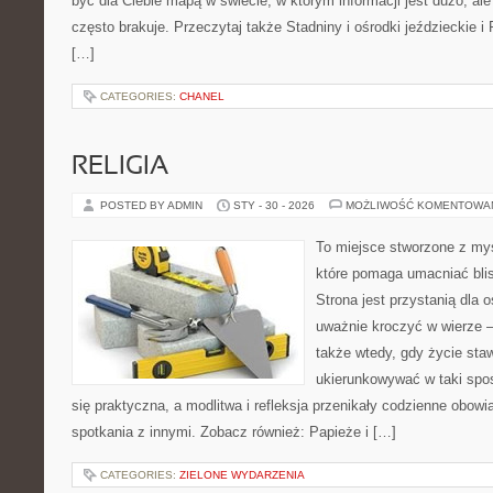
być dla Ciebie mapą w świecie, w którym informacji jest dużo, 
często brakuje. Przeczytaj także Stadniny i ośrodki jeździeckie i
[…]
CATEGORIES:
CHANEL
RELIGIA
POSTED BY ADMIN
STY - 30 - 2026
MOŻLIWOŚĆ KOMENTOWA
To miejsce stworzone z myś
które pomaga umacniać bli
Strona jest przystanią dla o
uważnie kroczyć w wierze – 
także wtedy, gdy życie staw
ukierunkowywać w taki spo
się praktyczna, a modlitwa i refleksja przenikały codzienne obowi
spotkania z innymi. Zobacz również: Papieże i […]
CATEGORIES:
ZIELONE WYDARZENIA