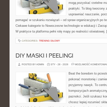
mogą pozyskać rzetelne mat
praktyki. To blog tworzony 
usprawniać nauczanie, por
pomagać w szukaniu rozwiązań – od spraw organizacyjnych po t
Ciekawe kategorie to Nowoczesne technologie w edukacji i Zarzą
W praktyce ta platforma pełni rolę mapy po realności oświatowej.
CATEGORIES:
TRENING SIŁOWY
DIY MASKI I PEELINGI
POSTED BY ADMIN
STY - 28 - 2026
MOŻLIWOŚĆ KOMENTOWA
Beat the boredom to przest
pokonać monotonię i zamie
przyjemny nawyk. To centru
kompozycjach aromatycznyc
paznokci. Jeśli szukasz k
chcesz lepiej rozumieć skła