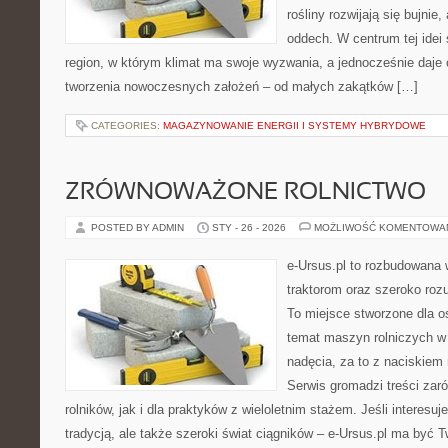
rośliny rozwijają się bujnie
oddech. W centrum tej idei s
region, w którym klimat ma swoje wyzwania, a jednocześnie daje
tworzenia nowoczesnych założeń – od małych zakątków […]
CATEGORIES:
MAGAZYNOWANIE ENERGII I SYSTEMY HYBRYDOWE
ZRÓWNOWAŻONE ROLNICTWO
POSTED BY ADMIN
STY - 26 - 2026
MOŻLIWOŚĆ KOMENTOWA
e-Ursus.pl to rozbudowana 
traktorom oraz szeroko roz
To miejsce stworzone dla 
temat maszyn rolniczych w
nadęcia, za to z naciskiem
Serwis gromadzi treści zar
rolników, jak i dla praktyków z wieloletnim stażem. Jeśli interesu
tradycją, ale także szeroki świat ciągników – e-Ursus.pl ma być 