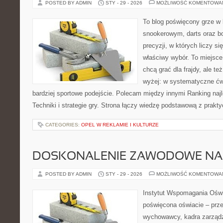
POSTED BY ADMIN
STY - 29 - 2026
MOŻLIWOŚĆ KOMENTOWA
To blog poświęcony grze w 
snookerowym, darts oraz b
precyzji, w których liczy s
właściwy wybór. To miejsce
chcą grać dla frajdy, ale te
wyżej: w systematyczne ćwi
bardziej sportowe podejście. Polecam między innymi Ranking najl
Techniki i strategie gry. Strona łączy wiedzę podstawową z pra
CATEGORIES:
OPEL W REKLAMIE I KULTURZE
DOSKONALENIE ZAWODOWE NAU
POSTED BY ADMIN
STY - 29 - 2026
MOŻLIWOŚĆ KOMENTOWA
Instytut Wspomagania Oświ
poświęcona oświacie – prze
wychowawcy, kadra zarządza