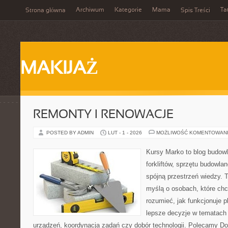
Archiwum
Kategorie
Mama
Ta
Strona główna
Spis Treści
MAKIJAŻ
REMONTY I RENOWACJE
POSTED BY ADMIN
LUT - 1 - 2026
MOŻLIWOŚĆ KOMENTOWAN
Kursy Marko to blog budowl
forkliftów, sprzętu budowla
spójną przestrzeń wiedzy. 
myślą o osobach, które chc
rozumieć, jak funkcjonuje 
lepsze decyzje w tematach 
urządzeń, koordynacja zadań czy dobór technologii. Polecamy Do