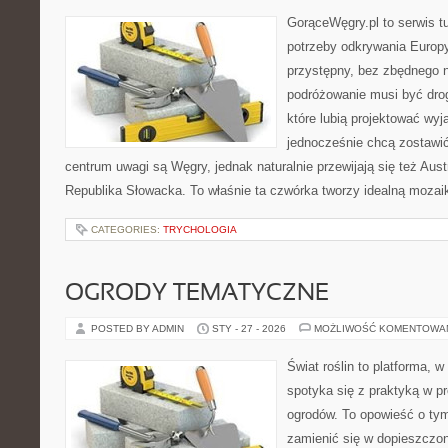
GorąceWęgry.pl to serwis tu
potrzeby odkrywania Europ
przystępny, bez zbędnego n
podróżowanie musi być drog
które lubią projektować wyj
jednocześnie chcą zostawi
centrum uwagi są Węgry, jednak naturalnie przewijają się też Aus
Republika Słowacka. To właśnie ta czwórka tworzy idealną mozaik
CATEGORIES:
TRYCHOLOGIA
OGRODY TEMATYCZNE
POSTED BY ADMIN
STY - 27 - 2026
MOŻLIWOŚĆ KOMENTOWA
Świat roślin to platforma, w 
spotyka się z praktyką w pr
ogrodów. To opowieść o tym
zamienić się w dopieszczoną