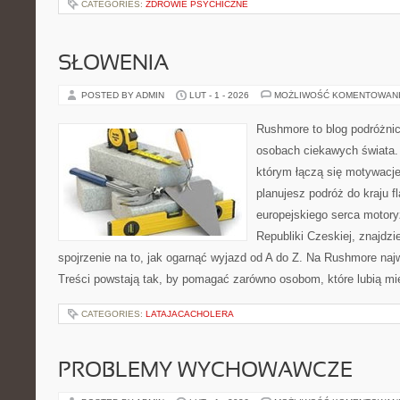
CATEGORIES:
ZDROWIE PSYCHICZNE
SŁOWENIA
POSTED BY ADMIN
LUT - 1 - 2026
MOŻLIWOŚĆ KOMENTOWAN
Rushmore to blog podróżnic
osobach ciekawych świata. 
którym łączą się motywacje
planujesz podróż do kraju f
europejskiego serca motoryza
Republiki Czeskiej, znajdz
spojrzenie na to, jak ogarnąć wyjazd od A do Z. Na Rushmore najw
Treści powstają tak, by pomagać zarówno osobom, które lubią mi
CATEGORIES:
LATAJACACHOLERA
PROBLEMY WYCHOWAWCZE