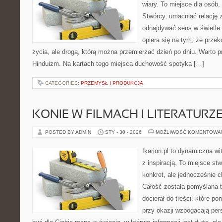
wiary. To miejsce dla osób,
Stwórcy, umacniać relację 
odnajdywać sens w świetle 
opiera się na tym, że przek
życia, ale drogą, którą można przemierzać dzień po dniu. Warto 
Hinduizm. Na kartach tego miejsca duchowość spotyka […]
CATEGORIES:
PRZEMYSŁ I PRODUKCJA
KONIE W FILMACH I LITERATURZ
POSTED BY ADMIN
STY - 30 - 2026
MOŻLIWOŚĆ KOMENTOWA
Ikarion.pl to dynamiczna wi
z inspiracją. To miejsce st
konkret, ale jednocześnie 
Całość została pomyślana 
docierał do treści, które p
przy okazji wzbogacają per