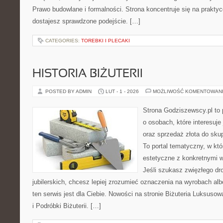
Prawo budowlane i formalności. Strona koncentruje się na prakty
dostajesz sprawdzone podejście. […]
CATEGORIES:
TOREBKI I PLECAKI
HISTORIA BIŻUTERII
POSTED BY ADMIN
LUT - 1 - 2026
MOŻLIWOŚĆ KOMENTOWAN
Strona Godziszewscy.pl to 
o osobach, które interesuje 
oraz sprzedaż złota do sku
To portal tematyczny, w kt
estetyczne z konkretnymi
Jeśli szukasz zwięzłego d
jubilerskich, chcesz lepiej zrozumieć oznaczenia na wyrobach albo
ten serwis jest dla Ciebie. Nowości na stronie Biżuteria Luksusow
i Podróbki Biżuterii. […]