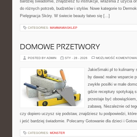
bardziej świadomie, znajdziesz tu instrukcje, wrażenia z użycia 
do różnych potrzeb, budżetów i stylów. Nowe kategorie to Dermok
Pielęgnacja Skóry. W świecie beauty łatwo się […]
CATEGORIES:
MAMMAMIASKLEP
DOMOWE PRZETWORY
POSTED BY ADMIN
STY - 28 - 2026
MOŻLIWOŚĆ KOMENTOWA
JakieSmaki.pl to kulinarny s
by dawać realne wsparcie p
zwykłe posiłki w małe domo
gdzie receptury spotykają s
przestaje być obowiązkiem,
zabawą. Niezależnie od teg
czy dopiero uczysz się podstaw, znajdziesz tu podpowiedzi, któr
i jeść bardziej świadomie. Polecamy Gotowanie dla dzieci i Goto
CATEGORIES:
MÜNSTER