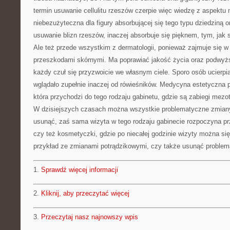
termin usuwanie cellulitu rzeszów czerpie więc wiedzę z aspektu
niebezużyteczna dla figury absorbującej się tego typu dziedziną o
usuwanie blizn rzeszów, inaczej absorbuje się pięknem, tym, jak s
Ale też przede wszystkim z dermatologii, ponieważ zajmuje się w
przeszkodami skórnymi. Ma poprawiać jakość życia oraz podwyż
każdy czuł się przyzwoicie we własnym ciele. Sporo osób ucierpi
wglądało zupełnie inaczej od rówieśników. Medycyna estetyczna p
która przychodzi do tego rodzaju gabinetu, gdzie są zabiegi mezo
W dzisiejszych czasach można wszystkie problematyczne zmiany
usunąć, zaś sama wizyta w tego rodzaju gabinecie rozpoczyna prz
czy też kosmetyczki, gdzie po niecałej godzinie wizyty można si
przykład ze zmianami potrądzikowymi, czy także usunąć problema
1.
Sprawdź więcej informacji
2.
Kliknij, aby przeczytać więcej
3.
Przeczytaj nasz najnowszy wpis