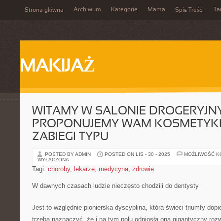
Archiwum
Kategorie
Mama
Ta
Strona główna
Spis Treści
MAKIJAŻ
WITAMY W SALONIE DROGERYJN
PROPONUJEMY WAM KOSMETYKI
ZABIEGI TYPU
POSTED BY ADMIN
POSTED ON LIS - 30 - 2025
MOŻLIWOŚĆ 
WYŁĄCZONA
Tagi:
choroby
,
lekarze
,
medycyna
,
zdrowie
W dawnych czasach ludzie nieczęsto chodzili do dentysty
Jest to względnie pionierska dyscyplina, która świeci triumfy dopie
trzeba naznaczyć, że i na tym polu odniosła ona gigantyczny roz