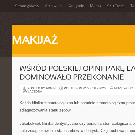
Archiwum
Kategorie
Mama
Ta
Strona główna
Spis Treści
MAKIJAŻ
WŚRÓD POLSKIEJ OPINII PARĘ L
DOMINOWAŁO PRZEKONANIE
POSTED BY ADMIN
POSTED ON WRZ - 19 - 2025
MOŻLIWOŚĆ 
WYŁĄCZONA
Każda klinika stomatologiczna lub poradnia stomatologiczna prop
zdiagnozowania stanu zębów
Jakakolwiek klinika dentystyczna czy poradnia stomatologiczna 
celu zdiagnozowania stanu zębów, a dentysta Częstochowa propon