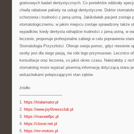
gratisowych badań dentystycznych. Co poniektóre oddziały specja
chwilę rabatowe pakiety na usługi dentystyczne. Doktor stomato
schorzenia i trudności z jamą ustną. Jakikolwiek pacjent zostaje
stomatologicznemu, w jakim miejscu zostaje sprawdzony także s
wypadków, kiedy dentysta odnajdzie trudności z jamą ustną, w o
leczenie, proponuje profesjonalne zabiegi w celu poprawienia stan
Stomatologia Przyszłości. Oferuje swoja pomoc, gdyż niesienie opa
osoby jest dla niego pasją, nie robi tego przymusowo. Lecznice of
konsultacje oraz leczenia, co jakiś okres czasu. Należałoby z ni
stomatolog może wypisać pisemną informację dotyczącą stanu je
wskazówkami polepszającymi stan zębów.
źródło:
———————————
1.
https://trialamator.pl
2.
https://www.joyfitnessclub.pl
3.
https://maxwellpc.pl
4.
https://clover.net.pl
5.
https://mr-motors.pl