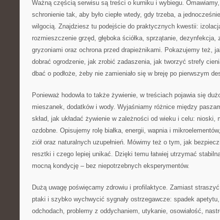
Ważną częścią serwisu są treści o kurniku i wybiegu. Omawiamy,
schronienie tak, aby było ciepłe wtedy, gdy trzeba, a jednocześni
wilgocią. Znajdziesz tu podejście do praktycznych kwestii: izolacj
rozmieszczenie grzęd, głęboka ściółka, sprzątanie, dezynfekcja,
gryzoniami oraz ochrona przed drapieżnikami. Pokazujemy też, ja
dobrać ogrodzenie, jak zrobić zadaszenia, jak tworzyć strefy cienia
dbać o podłoże, żeby nie zamieniało się w breję po pierwszym de
Ponieważ hodowla to także żywienie, w treściach pojawia się duż
mieszanek, dodatków i wody. Wyjaśniamy różnice między paszam
skład, jak układać żywienie w zależności od wieku i celu: nioski, m
ozdobne. Opisujemy rolę białka, energii, wapnia i mikroelementów,
ziół oraz naturalnych uzupełnień. Mówimy też o tym, jak bezpie
resztki i czego lepiej unikać. Dzięki temu łatwiej utrzymać stabiln
mocną kondycję – bez niepotrzebnych eksperymentów.
Dużą uwagę poświęcamy zdrowiu i profilaktyce. Zamiast straszy
ptaki i szybko wychwycić sygnały ostrzegawcze: spadek apetytu,
odchodach, problemy z oddychaniem, utykanie, osowiałość, nast