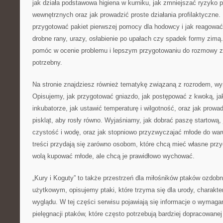
jak działa podstawowa higiena w kurniku, jak zmniejszać ryzyko
wewnętrznych oraz jak prowadzić proste działania profilaktyczne
przygotować pakiet pierwszej pomocy dla hodowcy i jak reagowa
drobne rany, urazy, osłabienie po upałach czy spadek formy zimą.
pomóc w ocenie problemu i lepszym przygotowaniu do rozmowy ze 
potrzebny.
Na stronie znajdziesz również tematykę związaną z rozrodem, 
Opisujemy, jak przygotować gniazdo, jak postępować z kwoką, ja
inkubatorze, jak ustawić temperaturę i wilgotność, oraz jak prowa
piskląt, aby rosły równo. Wyjaśniamy, jak dobrać paszę startową, 
czystość i wodę, oraz jak stopniowo przyzwyczajać młode do wa
treści przydają się zarówno osobom, które chcą mieć własne przyc
wolą kupować młode, ale chcą je prawidłowo wychować.
„Kury i Koguty” to także przestrzeń dla miłośników ptaków ozdo
użytkowym, opisujemy ptaki, które trzyma się dla urody, charakte
wyglądu. W tej części serwisu pojawiają się informacje o wymaga
pielęgnacji ptaków, które często potrzebują bardziej dopracowane