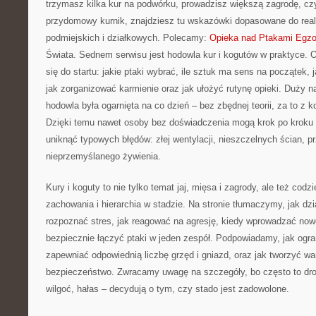
trzymasz kilka kur na podwórku, prowadzisz większą zagrodę, czy
przydomowy kurnik, znajdziesz tu wskazówki dopasowane do real
podmiejskich i działkowych. Polecamy:
Opieka nad Ptakami Egz
Świata. Sednem serwisu jest hodowla kur i kogutów w praktyce. 
się do startu: jakie ptaki wybrać, ile sztuk ma sens na początek,
jak zorganizować karmienie oraz jak ułożyć rutynę opieki. Duży n
hodowla była ogarnięta na co dzień – bez zbędnej teorii, za to z 
Dzięki temu nawet osoby bez doświadczenia mogą krok po kroku 
uniknąć typowych błędów: złej wentylacji, nieszczelnych ścian, p
nieprzemyślanego żywienia.
Kury i koguty to nie tylko temat jaj, mięsa i zagrody, ale też cod
zachowania i hierarchia w stadzie. Na stronie tłumaczymy, jak dz
rozpoznać stres, jak reagować na agresję, kiedy wprowadzać nowe
bezpiecznie łączyć ptaki w jeden zespół. Podpowiadamy, jak ogran
zapewniać odpowiednią liczbę grzęd i gniazd, oraz jak tworzyć war
bezpieczeństwo. Zwracamy uwagę na szczegóły, bo często to drobi
wilgoć, hałas – decydują o tym, czy stado jest zadowolone.