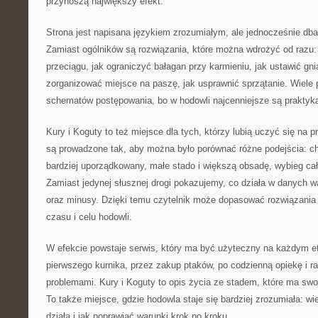
przynoszą największy efekt.
Strona jest napisana językiem zrozumiałym, ale jednocześnie dba
Zamiast ogólników są rozwiązania, które można wdrożyć od razu: 
przeciągu, jak ograniczyć bałagan przy karmieniu, jak ustawić gni
zorganizować miejsce na paszę, jak usprawnić sprzątanie. Wiele
schematów postępowania, bo w hodowli najcenniejsze są praktyk
Kury i Koguty to też miejsce dla tych, którzy lubią uczyć się na 
są prowadzone tak, aby można było porównać różne podejścia: ch
bardziej uporządkowany, małe stado i większą obsadę, wybieg ca
Zamiast jedynej słusznej drogi pokazujemy, co działa w danych wa
oraz minusy. Dzięki temu czytelnik może dopasować rozwiązania 
czasu i celu hodowli.
W efekcie powstaje serwis, który ma być użyteczny na każdym et
pierwszego kurnika, przez zakup ptaków, po codzienną opiekę i r
problemami. Kury i Koguty to opis życia ze stadem, które ma swoj
To także miejsce, gdzie hodowla staje się bardziej zrozumiała: wie
działa i jak poprawiać warunki krok po kroku.