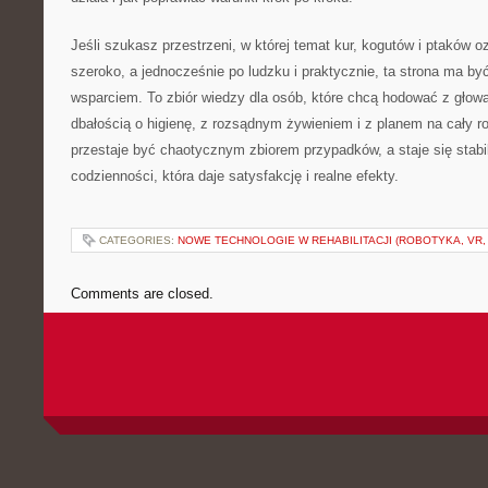
Jeśli szukasz przestrzeni, w której temat kur, kogutów i ptaków 
szeroko, a jednocześnie po ludzku i praktycznie, ta strona ma 
wsparciem. To zbiór wiedzy dla osób, które chcą hodować z głową
dbałością o higienę, z rozsądnym żywieniem i z planem na cały r
przestaje być chaotycznym zbiorem przypadków, a staje się stab
codzienności, która daje satysfakcję i realne efekty.
CATEGORIES:
NOWE TECHNOLOGIE W REHABILITACJI (ROBOTYKA, VR, 
Comments are closed.