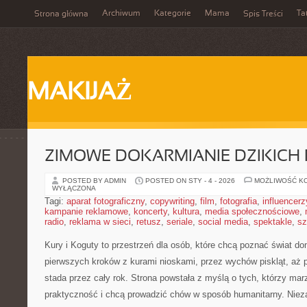
Archiwum
Kategorie
Mama
Ta
Strona główna
Spis Treści
MAKIJAŻ
ZIMOWE DOKARMIANIE DZIKICH
POSTED BY ADMIN
POSTED ON STY - 4 - 2026
MOŻLIWOŚĆ K
WYŁĄCZONA
Tagi:
aparat fotograficzny
,
copywriting
,
film
,
fotografia
,
influencerz
kampanie reklamowe
,
koncerty
,
kultura
,
media społecznościowe
,
radio
,
reklama w sieci
,
retusz
,
seriale
,
social media
,
spektakle
,
sz
Kury i Koguty to przestrzeń dla osób, które chcą poznać świat do
pierwszych kroków z kurami nioskami, przez wychów piskląt, aż
stada przez cały rok. Strona powstała z myślą o tych, którzy mar
praktyczność i chcą prowadzić chów w sposób humanitarny. Nieza