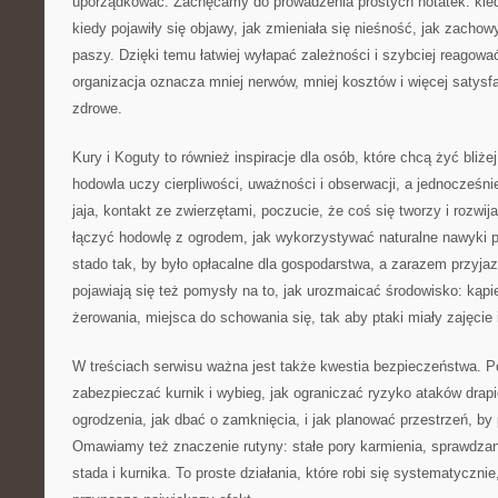
uporządkować. Zachęcamy do prowadzenia prostych notatek: kied
kiedy pojawiły się objawy, jak zmieniała się nieśność, jak zachow
paszy. Dzięki temu łatwiej wyłapać zależności i szybciej reagowa
organizacja oznacza mniej nerwów, mniej kosztów i więcej satysfak
zdrowe.
Kury i Koguty to również inspiracje dla osób, które chcą żyć bliż
hodowla uczy cierpliwości, uważności i obserwacji, a jednocześnie
jaja, kontakt ze zwierzętami, poczucie, że coś się tworzy i rozwij
łączyć hodowlę z ogrodem, jak wykorzystywać naturalne nawyki p
stado tak, by było opłacalne dla gospodarstwa, a zarazem przyj
pojawiają się też pomysły na to, jak urozmaicać środowisko: kąpie
żerowania, miejsca do schowania się, tak aby ptaki miały zajęcie i
W treściach serwisu ważna jest także kwestia bezpieczeństwa. 
zabezpieczać kurnik i wybieg, jak ograniczać ryzyko ataków drapi
ogrodzenia, jak dbać o zamknięcia, i jak planować przestrzeń, by p
Omawiamy też znaczenie rutyny: stałe pory karmienia, sprawdzan
stada i kurnika. To proste działania, które robi się systematycznie