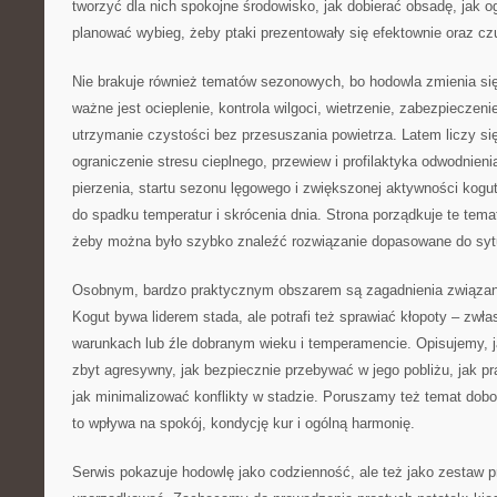
tworzyć dla nich spokojne środowisko, jak dobierać obsadę, jak og
planować wybieg, żeby ptaki prezentowały się efektownie oraz czu
Nie brakuje również tematów sezonowych, bo hodowla zmienia się
ważne jest ocieplenie, kontrola wilgoci, wietrzenie, zabezpiecze
utrzymanie czystości bez przesuszania powietrza. Latem liczy si
ograniczenie stresu cieplnego, przewiew i profilaktyka odwodnieni
pierzenia, startu sezonu lęgowego i zwiększonej aktywności kogut
do spadku temperatur i skrócenia dnia. Strona porządkuje te tem
żeby można było szybko znaleźć rozwiązanie dopasowane do sytu
Osobnym, bardzo praktycznym obszarem są zagadnienia związa
Kogut bywa liderem stada, ale potrafi też sprawiać kłopoty – zwł
warunkach lub źle dobranym wieku i temperamencie. Opisujemy, j
zbyt agresywny, jak bezpiecznie przebywać w jego pobliżu, jak 
jak minimalizować konflikty w stadzie. Poruszamy też temat dobor
to wpływa na spokój, kondycję kur i ogólną harmonię.
Serwis pokazuje hodowlę jako codzienność, ale też jako zestaw p