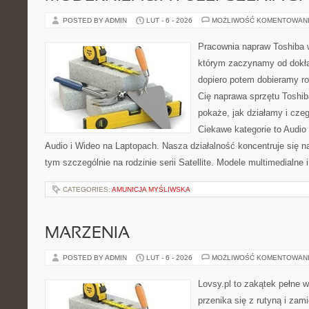
POSTED BY ADMIN
LUT - 6 - 2026
MOŻLIWOŚĆ KOMENTOWAN
Pracownia napraw Toshiba 
którym zaczynamy od dokład
dopiero potem dobieramy roz
Cię naprawa sprzętu Toshib
pokaże, jak działamy i cz
Ciekawe kategorie to Audio
Audio i Wideo na Laptopach. Nasza działalność koncentruje się n
tym szczególnie na rodzinie serii Satellite. Modele multimedialne 
CATEGORIES:
AMUNICJA MYŚLIWSKA
MARZENIA
POSTED BY ADMIN
LUT - 6 - 2026
MOŻLIWOŚĆ KOMENTOWAN
Lovsy.pl to zakątek pełne 
przenika się z rutyną i zam