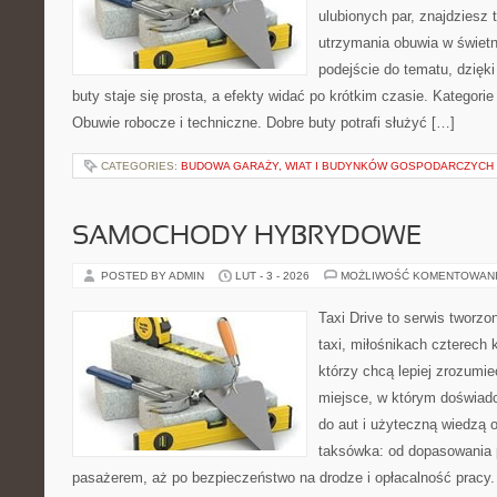
ulubionych par, znajdziesz
utrzymania obuwia w świet
podejście do tematu, dzięk
buty staje się prosta, a efekty widać po krótkim czasie. Kategorie
Obuwie robocze i techniczne. Dobre buty potrafi służyć […]
CATEGORIES:
BUDOWA GARAŻY, WIAT I BUDYNKÓW GOSPODARCZYCH
SAMOCHODY HYBRYDOWE
POSTED BY ADMIN
LUT - 3 - 2026
MOŻLIWOŚĆ KOMENTOWAN
Taxi Drive to serwis tworz
taxi, miłośnikach czterech 
którzy chcą lepiej zrozumi
miejsce, w którym doświadc
do aut i użyteczną wiedzą 
taksówka: od dopasowania p
pasażerem, aż po bezpieczeństwo na drodze i opłacalność pracy.