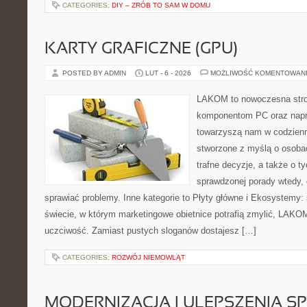
CATEGORIES:
DIY – ZRÓB TO SAM W DOMU
KARTY GRAFICZNE (GPU)
POSTED BY ADMIN
LUT - 6 - 2026
MOŻLIWOŚĆ KOMENTOWAN
LAKOM to nowoczesna str
komponentom PC oraz napr
towarzyszą nam w codzienn
stworzone z myślą o osoba
trafne decyzje, a także o ty
sprawdzonej porady wtedy,
sprawiać problemy. Inne kategorie to Płyty główne i Ekosystemy: 
świecie, w którym marketingowe obietnice potrafią zmylić, LAKOM
uczciwość. Zamiast pustych sloganów dostajesz […]
CATEGORIES:
ROZWÓJ NIEMOWLĄT
MODERNIZACJA I ULEPSZENIA S