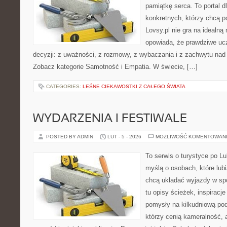
pamiątkę serca. To portal dl
konkretnych, którzy chcą p
Lovsy.pl nie gra na idealną
opowiada, że prawdziwe ucz
decyzji: z uważności, z rozmowy, z wybaczania i z zachwytu nad
Zobacz kategorie Samotność i Empatia. W świecie, […]
CATEGORIES:
LEŚNE CIEKAWOSTKI Z CAŁEGO ŚWIATA
WYDARZENIA I FESTIWALE
POSTED BY ADMIN
LUT - 5 - 2026
MOŻLIWOŚĆ KOMENTOWAN
To serwis o turystyce po L
myślą o osobach, które lubi
chcą układać wyjazdy w sp
tu opisy ścieżek, inspiracj
pomysły na kilkudniową podr
którzy cenią kameralność, a