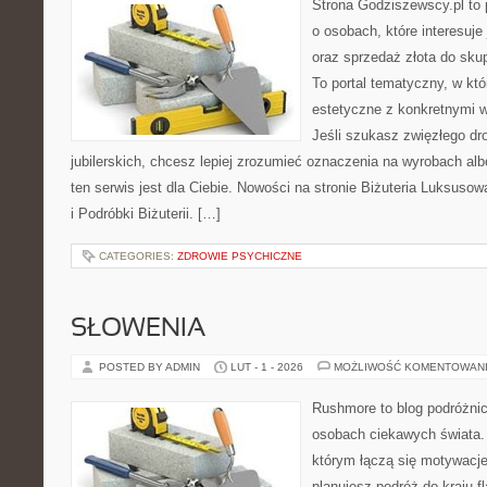
Strona Godziszewscy.pl to 
o osobach, które interesuje 
oraz sprzedaż złota do sku
To portal tematyczny, w kt
estetyczne z konkretnymi
Jeśli szukasz zwięzłego d
jubilerskich, chcesz lepiej zrozumieć oznaczenia na wyrobach albo
ten serwis jest dla Ciebie. Nowości na stronie Biżuteria Luksusow
i Podróbki Biżuterii. […]
CATEGORIES:
ZDROWIE PSYCHICZNE
SŁOWENIA
POSTED BY ADMIN
LUT - 1 - 2026
MOŻLIWOŚĆ KOMENTOWAN
Rushmore to blog podróżnic
osobach ciekawych świata. 
którym łączą się motywacje
planujesz podróż do kraju f