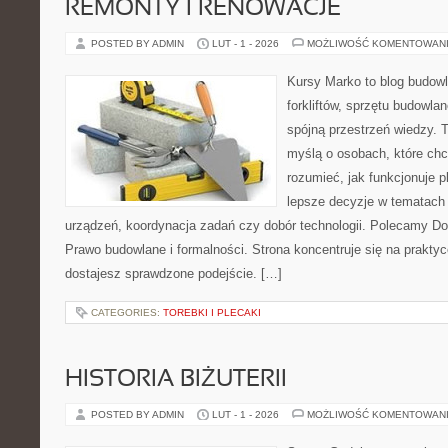
REMONTY I RENOWACJE
POSTED BY ADMIN
LUT - 1 - 2026
MOŻLIWOŚĆ KOMENTOWAN
Kursy Marko to blog budowl
forkliftów, sprzętu budowla
spójną przestrzeń wiedzy. 
myślą o osobach, które chc
rozumieć, jak funkcjonuje 
lepsze decyzje w tematach 
urządzeń, koordynacja zadań czy dobór technologii. Polecamy Do
Prawo budowlane i formalności. Strona koncentruje się na prakty
dostajesz sprawdzone podejście. […]
CATEGORIES:
TOREBKI I PLECAKI
HISTORIA BIŻUTERII
POSTED BY ADMIN
LUT - 1 - 2026
MOŻLIWOŚĆ KOMENTOWAN