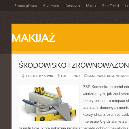
Archiwum
Kategorie
Mama
Ta
Strona główna
Spis Treści
MAKIJAŻ
ŚRODOWISKO I ZRÓWNOWAŻON
POSTED BY ADMIN
LUT - 7 - 2026
MOŻLIWOŚĆ KOMENTOWAN
PSP Kamionka to portal edu
wiedzę o tym, jak zdobywa
szkoły online. To miejsce 
uczniach, domowych mentor
którzy chcą zrozumieć codz
interesuje Cię działanie za
tu instrukcje, które pokazują proste schematy dobrych nawyków 