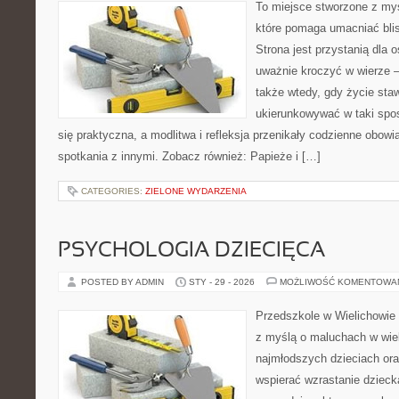
To miejsce stworzone z myś
które pomaga umacniać bli
Strona jest przystanią dla o
uważnie kroczyć w wierze – 
także wtedy, gdy życie staw
ukierunkowywać w taki spo
się praktyczna, a modlitwa i refleksja przenikały codzienne obowi
spotkania z innymi. Zobacz również: Papieże i […]
CATEGORIES:
ZIELONE WYDARZENIA
PSYCHOLOGIA DZIECIĘCA
POSTED BY ADMIN
STY - 29 - 2026
MOŻLIWOŚĆ KOMENTOWA
Przedszkole w Wielichowie 
z myślą o maluchach w wie
najmłodszych dzieciach oraz
wspierać wzrastanie dziec