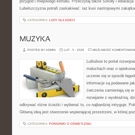
przygód i miejskiego klimatu. Przeczytaj także Szkoły i edukacja 
Lubelszczyzna potrafi zaskakiwać: raz kusi nastrojowymi zakątk
CATEGORIES:
LODY DLA DZIECI
MUZYKA
POSTED BY ADMIN
LUT - 5 - 2026
MOŻLIWOŚĆ KOMENTOWAN
Lulitulisie to portal rozwoj
maluchach oraz o opiekuna
uczenie się w sposób łagod
informacje są podawane jak
ćwiczenia zamieniają się w
rozwijanie z wyobraźnią, d
odkrywać różne ścieżki i wybierać to, co najbardziej intryguje. Pol
Główną ideą jest stworzenie wspierającej przestrzeni, w której p
CATEGORIES:
PORADNIKI O OŚWIETLENIU