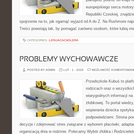
europejskiego serca motoryza
Republiki Czeskiej, znajdz
spojrzenie na to, jak ogarnąć wyjazd od A do Z. Na Rushmore najw
Treści powstają tak, by pomagać zarówno osobom, które lubią mi
CATEGORIES:
LATAJACACHOLERA
PROBLEMY WYCHOWAWCZE
POSTED BY ADMIN
LUT - 1 - 2026
MOŻLIWOŚĆ KOMENTOWAN
Przedszkole Kubuś to plat
rodzicach oraz o wszystkich
wiarygodnych informacji na 
żłobkowej. To portal wiedz
wspierania dziecka spotyka
podpowiedziami. Strona pow
decyzje i zdejmować stres związane z wyborem placówki, adaptac
organizacją dnia w rodzinie. Polecamy Wybór żłobka i Rodziciel