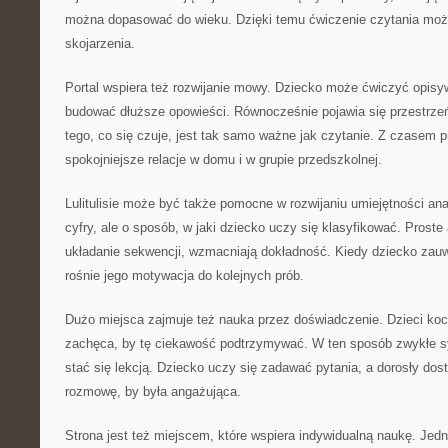
można dopasować do wieku. Dzięki temu ćwiczenie czytania moż
skojarzenia.
Portal wspiera też rozwijanie mowy. Dziecko może ćwiczyć opisyw
budować dłuższe opowieści. Równocześnie pojawia się przestrze
tego, co się czuje, jest tak samo ważne jak czytanie. Z czasem p
spokojniejsze relacje w domu i w grupie przedszkolnej.
Lulitulisie może być także pomocne w rozwijaniu umiejętności anal
cyfry, ale o sposób, w jaki dziecko uczy się klasyfikować. Proste 
układanie sekwencji, wzmacniają dokładność. Kiedy dziecko zauw
rośnie jego motywacja do kolejnych prób.
Dużo miejsca zajmuje też nauka przez doświadczenie. Dzieci koch
zachęca, by tę ciekawość podtrzymywać. W ten sposób zwykłe 
stać się lekcją. Dziecko uczy się zadawać pytania, a dorosły dost
rozmowę, by była angażująca.
Strona jest też miejscem, które wspiera indywidualną naukę. Jed