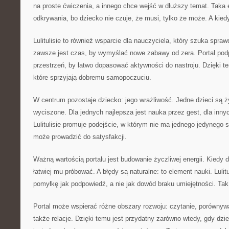
na proste ćwiczenia, a innego chce wejść w dłuższy temat. Taka
odkrywania, bo dziecko nie czuje, że musi, tylko że może. A kied
Lulitulisie to również wsparcie dla nauczyciela, który szuka spr
zawsze jest czas, by wymyślać nowe zabawy od zera. Portal podp
przestrzeń, by łatwo dopasować aktywności do nastroju. Dzięki 
które sprzyjają dobremu samopoczuciu.
W centrum pozostaje dziecko: jego wrażliwość. Jedne dzieci są ży
wyciszone. Dla jednych najlepsza jest nauka przez gest, dla inny
Lulitulisie promuje podejście, w którym nie ma jednego jedynego s
może prowadzić do satysfakcji.
Ważną wartością portalu jest budowanie życzliwej energii. Kiedy 
łatwiej mu próbować. A błędy są naturalne: to element nauki. Lulit
pomyłkę jak podpowiedź, a nie jak dowód braku umiejętności. Tak 
Portal może wspierać różne obszary rozwoju: czytanie, porównyw
także relacje. Dzięki temu jest przydatny zarówno wtedy, gdy dziec