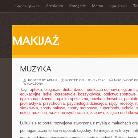
Archiwum
Kategorie
Mama
Ta
Strona główna
Spis Treści
MAKIJAŻ
MUZYKA
POSTED BY ADMIN
POSTED ON LUT - 5 - 2026
MOŻLIWOŚĆ K
WYŁĄCZONA
Tagi:
apteka
,
biegacze
,
dieta
,
dzieci
,
edukacja domowa
,
egzamin
edukacyjne
,
hokej
,
korepetycje
,
koszykówka
,
lotnictwo sportowe
,
opieka nad dziećmi
,
opieka społeczna
,
opieka zdrowotna
,
paralot
profilaktyka
,
przychodnia
,
psychologia dziecięca
,
rajdy
,
recepty
,
r
siatkówka
,
sporty halowe
,
sporty motorowe
,
superfoods
,
szkoła
,
s
usługi rodzinne
,
wczesne wychowanie
,
zabawa
,
zajęcia dodatkow
Lulitulisie to portal rozwojowa stworzona z myślą o maluchach or
pomagać uczenie się w sposób łagodny. To miejsce, w którym in
gra, a codzienne ćwiczenia zamieniają się w radość. Strona łączy