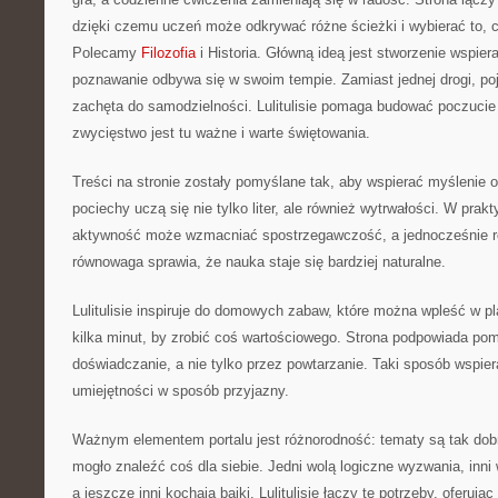
dzięki czemu uczeń może odkrywać różne ścieżki i wybierać to, co
Polecamy
Filozofia
i Historia. Główną ideą jest stworzenie wspiera
poznawanie odbywa się w swoim tempie. Zamiast jednej drogi, poj
zachęta do samodzielności. Lulitulisie pomaga budować poczuci
zwycięstwo jest tu ważne i warte świętowania.
Treści na stronie zostały pomyślane tak, aby wspierać myślenie 
pociechy uczą się nie tylko liter, ale również wytrwałości. W pra
aktywność może wzmacniać spostrzegawczość, a jednocześnie r
równowaga sprawia, że nauka staje się bardziej naturalne.
Lulitulisie inspiruje do domowych zabaw, które można wpleść w 
kilka minut, by zrobić coś wartościowego. Strona podpowiada pom
doświadczanie, a nie tylko przez powtarzanie. Taki sposób wspie
umiejętności w sposób przyjazny.
Ważnym elementem portalu jest różnorodność: tematy są tak dob
mogło znaleźć coś dla siebie. Jedni wolą logiczne wyzwania, inni 
a jeszcze inni kochają bajki. Lulitulisie łączy te potrzeby, oferują