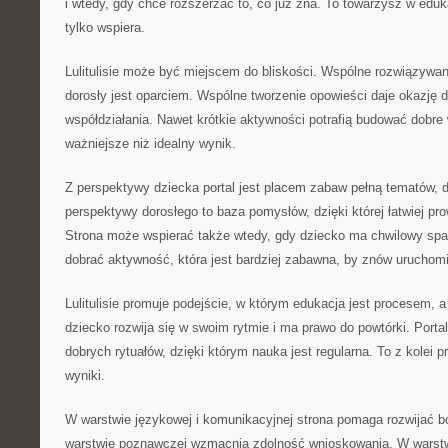
i wtedy, gdy chce rozszerzać to, co już zna. To towarzysz w edukac
tylko wspiera.
Lulitulisie może być miejscem do bliskości. Wspólne rozwiązywa
dorosły jest oparciem. Wspólne tworzenie opowieści daje okazję 
współdziałania. Nawet krótkie aktywności potrafią budować dobre
ważniejsze niż idealny wynik.
Z perspektywy dziecka portal jest placem zabaw pełną tematów, 
perspektywy dorosłego to baza pomysłów, dzięki której łatwiej p
Strona może wspierać także wtedy, gdy dziecko ma chwilowy sp
dobrać aktywność, która jest bardziej zabawna, by znów uruchom
Lulitulisie promuje podejście, w którym edukacja jest procesem,
dziecko rozwija się w swoim rytmie i ma prawo do powtórki. Port
dobrych rytuałów, dzięki którym nauka jest regularna. To z kolei p
wyniki.
W warstwie językowej i komunikacyjnej strona pomaga rozwijać b
warstwie poznawczej wzmacnia zdolność wnioskowania. W warstw