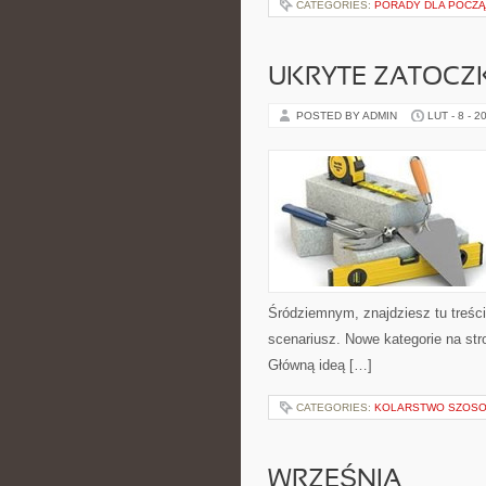
CATEGORIES:
PORADY DLA POCZ
UKRYTE ZATOCZKI
POSTED BY ADMIN
LUT - 8 - 2
Śródziemnym, znajdziesz tu treśc
scenariusz. Nowe kategorie na stro
Główną ideą […]
CATEGORIES:
KOLARSTWO SZOS
WRZEŚNIA