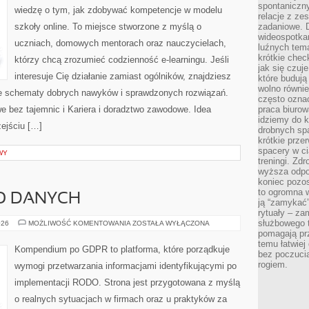
spontaniczny
wiedzę o tym, jak zdobywać kompetencje w modelu
relacje z ze
szkoły online. To miejsce stworzone z myślą o
zadaniowe. 
wideospotkani
uczniach, domowych mentorach oraz nauczycielach,
luźnych tem
krótkie chec
którzy chcą zrozumieć codzienność e-learningu. Jeśli
jak się czuj
interesuje Cię działanie zamiast ogólników, znajdziesz
które budują
wolno równi
oste schematy dobrych nawyków i sprawdzonych rozwiązań.
często ozna
e bez tajemnic i Kariera i doradztwo zawodowe. Idea
praca biurow
idziemy do k
zejściu […]
drobnych spa
krótkie prze
spacery w ci
WY
treningi. Zd
wyższa odpor
koniec pozo
to ogromna w
O DANYCH
ją “zamykać”
rytuały – za
służbowego t
BEZPIECZEŃSTWO
026
MOŻLIWOŚĆ KOMENTOWANIA
ZOSTAŁA WYŁĄCZONA
DANYCH
pomagają prz
temu łatwiej
Kompendium po GDPR to platforma, które porządkuje
bez poczucia
rogiem.
wymogi przetwarzania informacjami identyfikującymi po
implementacji RODO. Strona jest przygotowana z myślą
o realnych sytuacjach w firmach oraz u praktyków za