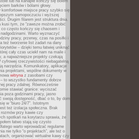
tole lub na kanapie kończy się bólem
ęciem barków i bólami głowy.
w komfortowe miejsce pracy szybko się
lepszym samopoczuciu i wyższej
ci. Drugim filarem jest struktura dnia.
a kusi tym, że “zawsze można zrobić
, co często kończy się chaosem i
 nadgodzinami. Warto wyznaczyć
dziny pracy, przerwy, czas na posiłki i
 też tworzenie list zadań na dany
riorytetów – dzięki temu łatwiej uniknąć
której cały czas uciekł nam na maile i
, a najważniejsze projekty czekają
W cyfrowej rzeczywistości niebagatelną
ją narzędzia. Komunikatory, aplikacje
nia projektami, wspólne dokumenty w
rmowa
witryna
z zasobami czy
 – to wszystko fundamenty dobrze
nej pracy zdalnej. Równocześnie
omie stawiać granice: wyciszać
ia poza godzinami pracy, jasno
 swoją dostępność, dbać o to, by dom
się w “biuro 24/7”. Istotnym
st też izolacja społeczna. Brak
 rozmów przy kawie czy
ch spotkań na korytarzu sprawia, że
społem łatwo stają się czysto
Dlatego warto wprowadzać regularne
a nie tylko “o projektach”, ale też o
atach, organizować wirtualne kawy czy