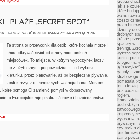
krótkie chec
ĄTKUJĄCYCH
jak się czuj
które budują
wolno równi
często ozna
 I PLAŻE „SECRET SPOT”
praca biurow
idziemy do k
UKRYTE
026
MOŻLIWOŚĆ KOMENTOWANIA
ZOSTAŁA WYŁĄCZONA
drobnych spa
ZATOCZKI
krótkie prze
I
spacery w ci
PLAŻE
Ta strona to przewodnik dla osób, które kochają morze i
„SECRET
treningi. Zd
SPOT”
chcą odkrywać świat od strony nadmorskich
wyższa odpor
koniec pozo
miejscówek. To miejsce, w którym wypoczynek łączy
to ogromna w
ją “zamykać”
się z użytecznymi podpowiedziami – od wyboru
rytuały – za
kierunku, przez planowanie, aż po bezpieczne pływanie.
służbowego t
pomagają prz
Jeśli marzysz o słonecznych wakacjach nad Morzem
temu łatwiej
i, które pomogą Ci zamienić pomysł w dopasowany
bez poczucia
rogiem.
nie to Europejskie raje piasku i Zdrowie i bezpieczeństwo.
Praca zdalna
osób stałym
zawodowego. 
korporacyjne
OWE
wyzwania: r
prywatnym, 
czy brak ru
komfortowa i
samo poważni