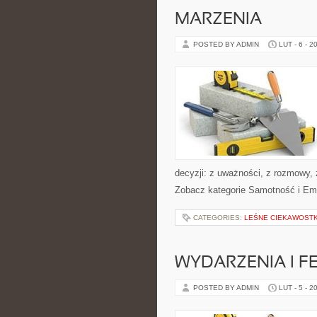
MARZENIA
POSTED BY ADMIN
LUT - 6 - 2
decyzji: z uważności, z rozmowy,
Zobacz kategorie Samotność i Emp
CATEGORIES:
LEŚNE CIEKAWOSTK
WYDARZENIA I F
POSTED BY ADMIN
LUT - 5 - 2