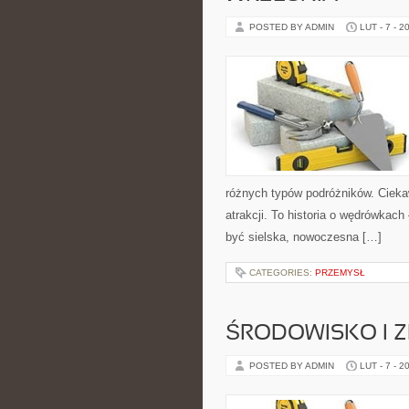
POSTED BY ADMIN
LUT - 7 - 2
różnych typów podróżników. Ciekaw
atrakcji. To historia o wędrówkach
być sielska, nowoczesna […]
CATEGORIES:
PRZEMYSŁ
ŚRODOWISKO I
POSTED BY ADMIN
LUT - 7 - 2