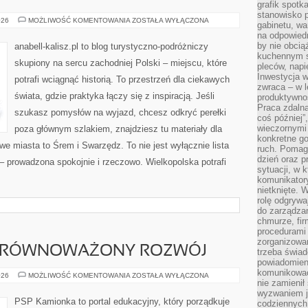
grafik spotk
stanowisko 
WRZEŚNIA
026
MOŻLIWOŚĆ KOMENTOWANIA
ZOSTAŁA WYŁĄCZONA
gabinetu, wa
na odpowiedn
by nie obcią
anabell-kalisz.pl to blog turystyczno-podróżniczy
kuchennym s
skupiony na sercu zachodniej Polski – miejscu, które
pleców, napi
Inwestycja 
potrafi wciągnąć historią. To przestrzeń dla ciekawych
zwraca – w 
świata, gdzie praktyka łączy się z inspiracją. Jeśli
produktywnoś
Praca zdaln
szukasz pomysłów na wyjazd, chcesz odkryć perełki
coś później”
wieczornymi
poza głównym szlakiem, znajdziesz tu materiały dla
konkretne go
e miasta to Śrem i Swarzędz. To nie jest wyłącznie lista
ruch. Pomaga
dzień oraz p
 – prowadzona spokojnie i rzeczowo. Wielkopolska potrafi
sytuacji, w 
komunikatory
nietknięte. 
rolę odgrywa
do zarządza
chmurze, fi
procedurami
zorganizowa
 ZRÓWNOWAŻONY ROZWÓJ
trzeba świad
powiadomien
komunikować
ŚRODOWISKO
026
MOŻLIWOŚĆ KOMENTOWANIA
ZOSTAŁA WYŁĄCZONA
nie zamienił 
I
ZRÓWNOWAŻONY
wyzwaniem je
ROZWÓJ
PSP Kamionka to portal edukacyjny, który porządkuje
codziennych