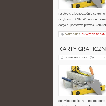
na błędy, a jednocześnie czyteln
ryzykiem i DPIA. W centrum temat
danych: podstawa prawna, konkre
CATEGORIES:
DIY – ZRÓB TO SAM
KARTY GRAFICZN
POSTED BY ADMIN
LUT - 6 - 2
sprawiać problemy. Inne kategorie