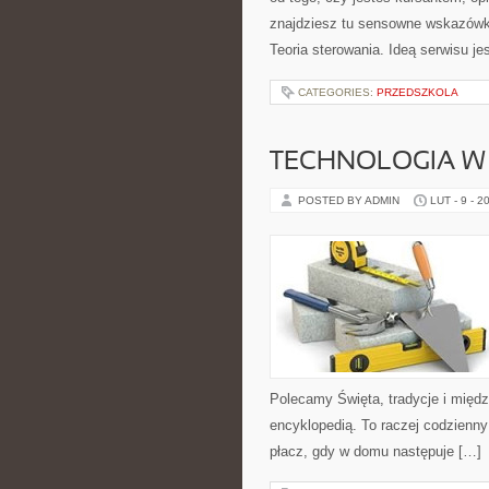
znajdziesz tu sensowne wskazówki
Teoria sterowania. Ideą serwisu j
CATEGORIES:
PRZEDSZKOLA
TECHNOLOGIA W
POSTED BY ADMIN
LUT - 9 - 2
Polecamy Święta, tradycje i międz
encyklopedią. To raczej codzienny
płacz, gdy w domu następuje […]