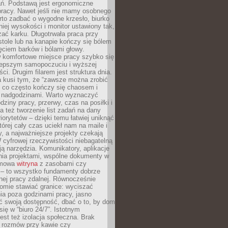
ań. Podstawą jest ergonomiczne
pracy. Nawet jeśli nie mamy osobnego
rto zadbać o wygodne krzesło, biurko
iej wysokości i monitor ustawiony tak,
żać karku. Długotrwała praca przy
tole lub na kanapie kończy się bólem
ęciem barków i bólami głowy.
w komfortowe miejsce pracy szybko się
lepszym samopoczuciu i wyższej
ci. Drugim filarem jest struktura dnia.
a kusi tym, że “zawsze można zrobić
, co często kończy się chaosem i
 nadgodzinami. Warto wyznaczyć
dziny pracy, przerwy, czas na posiłki i
 też tworzenie list zadań na dany
riorytetów – dzięki temu łatwiej uniknąć
której cały czas uciekł nam na maile i
, a najważniejsze projekty czekają
W cyfrowej rzeczywistości niebagatelną
ją narzędzia. Komunikatory, aplikacje
nia projektami, wspólne dokumenty w
rmowa
witryna
z zasobami czy
 – to wszystko fundamenty dobrze
nej pracy zdalnej. Równocześnie
omie stawiać granice: wyciszać
ia poza godzinami pracy, jasno
 swoją dostępność, dbać o to, by dom
się w “biuro 24/7”. Istotnym
st też izolacja społeczna. Brak
 rozmów przy kawie czy