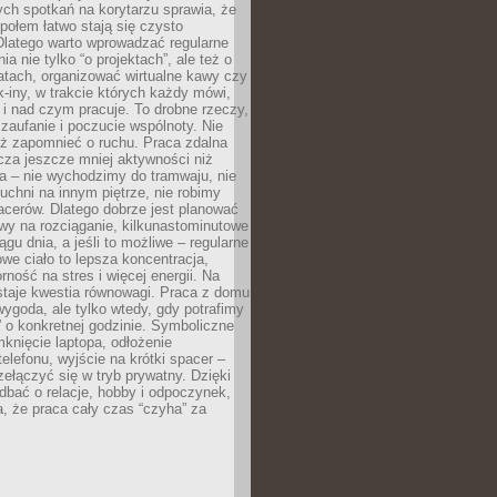
ch spotkań na korytarzu sprawia, że
społem łatwo stają się czysto
Dlatego warto wprowadzać regularne
a nie tylko “o projektach”, ale też o
atach, organizować wirtualne kawy czy
k-iny, w trakcie których każdy mówi,
e i nad czym pracuje. To drobne rzeczy,
 zaufanie i poczucie wspólnoty. Nie
eż zapomnieć o ruchu. Praca zdalna
cza jeszcze mniej aktywności niż
a – nie wychodzimy do tramwaju, nie
uchni na innym piętrze, nie robimy
cerów. Dlatego dobrze jest planować
rwy na rozciąganie, kilkunastominutowe
ągu dnia, a jeśli to możliwe – regularne
rowe ciało to lepsza koncentracja,
ność na stres i więcej energii. Na
staje kwestia równowagi. Praca z domu
ygoda, ale tylko wtedy, gdy potrafimy
 o konkretnej godzinie. Symboliczne
mknięcie laptopa, odłożenie
elefonu, wyjście na krótki spacer –
ełączyć się w tryb prywatny. Dzięki
 dbać o relacje, hobby i odpoczynek,
, że praca cały czas “czyha” za