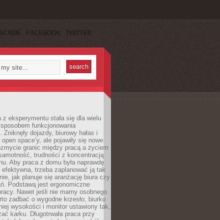
SCRIBE
FACEBOOK
TWITTER
 z eksperymentu stała się dla wielu
 sposobem funkcjonowania
Zniknęły dojazdy, biurowy hałas i
 open space’y, ale pojawiły się nowe
ozmycie granic między pracą a życiem
samotność, trudności z koncentracją
chu. Aby praca z domu była naprawdę
 efektywna, trzeba zaplanować ją tak
e, jak planuje się aranżację biura czy
ań. Podstawą jest ergonomiczne
pracy. Nawet jeśli nie mamy osobnego
rto zadbać o wygodne krzesło, biurko
iej wysokości i monitor ustawiony tak,
żać karku. Długotrwała praca przy