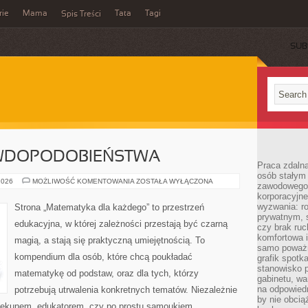
rie
Mama
Tata
Tagi
Spis Treści
SUB
WDOPODOBIEŃSTWA
Praca zdalna
osób stałym
RACHUNEK
2026
MOŻLIWOŚĆ KOMENTOWANIA
ZOSTAŁA WYŁĄCZONA
zawodowego. 
PRAWDOPODOBIEŃSTWA
korporacyjne
wyzwania: r
Strona „Matematyka dla każdego” to przestrzeń
prywatnym, 
edukacyjna, w której zależności przestają być czarną
czy brak ru
komfortowa i
magią, a stają się praktyczną umiejętnością. To
samo poważni
kompendium dla osób, które chcą poukładać
grafik spotk
stanowisko 
matematykę od podstaw, oraz dla tych, którzy
gabinetu, wa
na odpowiedn
potrzebują utrwalenia konkretnych tematów. Niezależnie
by nie obcią
piekunem, edukatorem, czy po prostu samoukiem,