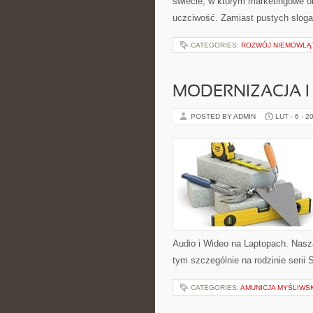
świecie, w którym marketingowe ob
uczciwość. Zamiast pustych slog
CATEGORIES:
ROZWÓJ NIEMOWLĄ
MODERNIZACJA I
POSTED BY ADMIN
LUT - 6 - 2
Audio i Wideo na Laptopach. Nasza
tym szczególnie na rodzinie serii 
CATEGORIES:
AMUNICJA MYŚLIWS