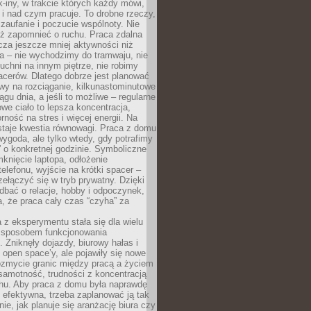
k-iny, w trakcie których każdy mówi,
e i nad czym pracuje. To drobne rzeczy,
 zaufanie i poczucie wspólnoty. Nie
eż zapomnieć o ruchu. Praca zdalna
cza jeszcze mniej aktywności niż
a – nie wychodzimy do tramwaju, nie
uchni na innym piętrze, nie robimy
cerów. Dlatego dobrze jest planować
rwy na rozciąganie, kilkunastominutowe
ągu dnia, a jeśli to możliwe – regularne
rowe ciało to lepsza koncentracja,
ność na stres i więcej energii. Na
staje kwestia równowagi. Praca z domu
ygoda, ale tylko wtedy, gdy potrafimy
 o konkretnej godzinie. Symboliczne
mknięcie laptopa, odłożenie
elefonu, wyjście na krótki spacer –
ełączyć się w tryb prywatny. Dzięki
 dbać o relacje, hobby i odpoczynek,
, że praca cały czas “czyha” za
 z eksperymentu stała się dla wielu
 sposobem funkcjonowania
Zniknęły dojazdy, biurowy hałas i
 open space’y, ale pojawiły się nowe
ozmycie granic między pracą a życiem
samotność, trudności z koncentracją
chu. Aby praca z domu była naprawdę
 efektywna, trzeba zaplanować ją tak
e, jak planuje się aranżację biura czy