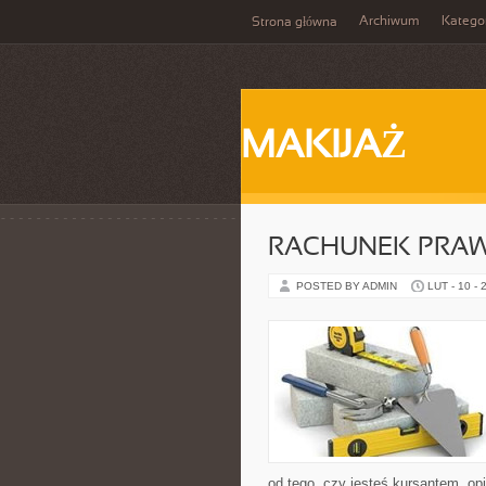
Archiwum
Katego
Strona główna
MAKIJAŻ
RACHUNEK PRA
POSTED BY ADMIN
LUT - 10 - 
od tego, czy jesteś kursantem, o