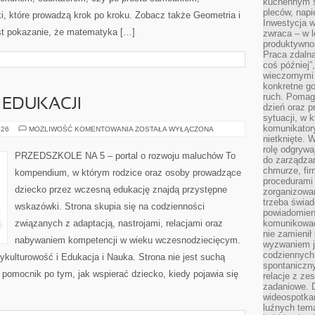
kuchennym s
pleców, napi
, które prowadzą krok po kroku. Zobacz także Geometria i
Inwestycja 
est pokazanie, że matematyka […]
zwraca – w 
produktywnoś
Praca zdaln
coś później”
wieczornymi
konkretne go
ruch. Pomaga
 EDUKACJI
dzień oraz p
sytuacji, w 
komunikatory
TECHNOLOGIA
026
MOŻLIWOŚĆ KOMENTOWANIA
ZOSTAŁA WYŁĄCZONA
W
nietknięte. 
EDUKACJI
rolę odgrywa
PRZEDSZKOLE NA 5 – portal o rozwoju maluchów To
do zarządza
chmurze, fi
kompendium, w którym rodzice oraz osoby prowadzące
procedurami
dziecko przez wczesną edukację znajdą przystępne
zorganizowa
trzeba świad
wskazówki. Strona skupia się na codzienności
powiadomien
związanych z adaptacją, nastrojami, relacjami oraz
komunikować
nie zamienił 
nabywaniem kompetencji w wieku wczesnodziecięcym.
wyzwaniem je
codziennych
ykulturowość i Edukacja i Nauka. Strona nie jest suchą
spontaniczny
 pomocnik po tym, jak wspierać dziecko, kiedy pojawia się
relacje z ze
zadaniowe. 
wideospotkani
luźnych tem