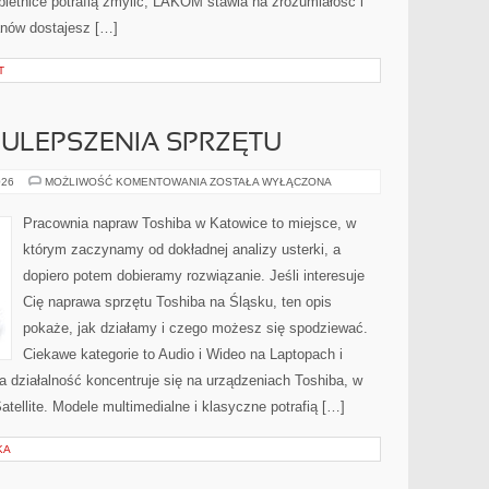
ietnice potrafią zmylić, LAKOM stawia na zrozumiałość i
anów dostajesz […]
T
 ULEPSZENIA SPRZĘTU
MODERNIZACJA
026
MOŻLIWOŚĆ KOMENTOWANIA
ZOSTAŁA WYŁĄCZONA
I
ULEPSZENIA
SPRZĘTU
Pracownia napraw Toshiba w Katowice to miejsce, w
którym zaczynamy od dokładnej analizy usterki, a
dopiero potem dobieramy rozwiązanie. Jeśli interesuje
Cię naprawa sprzętu Toshiba na Śląsku, ten opis
pokaże, jak działamy i czego możesz się spodziewać.
Ciekawe kategorie to Audio i Wideo na Laptopach i
 działalność koncentruje się na urządzeniach Toshiba, w
Satellite. Modele multimedialne i klasyczne potrafią […]
KA