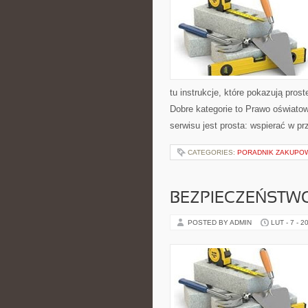
tu instrukcje, które pokazują pr
Dobre kategorie to Prawo oświatow
serwisu jest prosta: wspierać w pr
CATEGORIES:
PORADNIK ZAKUPO
BEZPIECZEŃSTW
POSTED BY ADMIN
LUT - 7 - 2