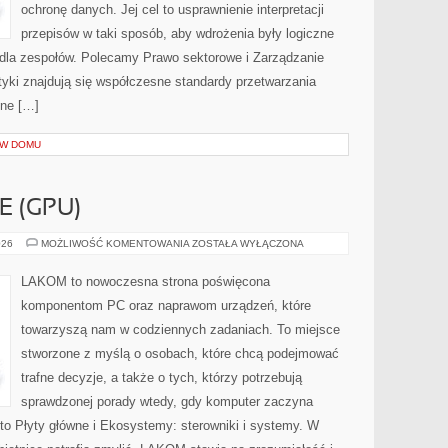
ochronę danych. Jej cel to usprawnienie interpretacji
przepisów w taki sposób, aby wdrożenia były logiczne
e dla zespołów. Polecamy Prawo sektorowe i Zarządzanie
yki znajdują się współczesne standardy przetwarzania
tne […]
 W DOMU
E (GPU)
KARTY
026
MOŻLIWOŚĆ KOMENTOWANIA
ZOSTAŁA WYŁĄCZONA
GRAFICZNE
(GPU)
LAKOM to nowoczesna strona poświęcona
komponentom PC oraz naprawom urządzeń, które
towarzyszą nam w codziennych zadaniach. To miejsce
stworzone z myślą o osobach, które chcą podejmować
trafne decyzje, a także o tych, którzy potrzebują
sprawdzonej porady wtedy, gdy komputer zaczyna
 to Płyty główne i Ekosystemy: sterowniki i systemy. W