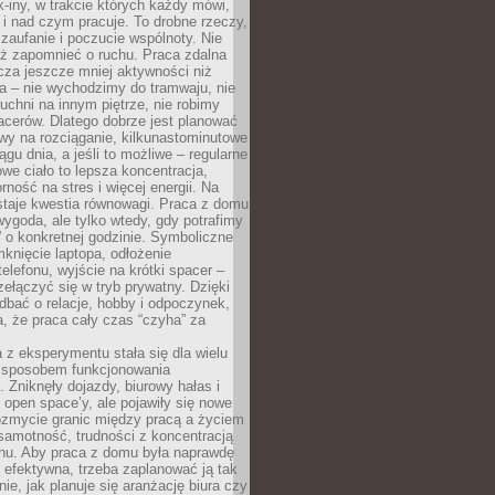
k-iny, w trakcie których każdy mówi,
e i nad czym pracuje. To drobne rzeczy,
 zaufanie i poczucie wspólnoty. Nie
eż zapomnieć o ruchu. Praca zdalna
cza jeszcze mniej aktywności niż
a – nie wychodzimy do tramwaju, nie
uchni na innym piętrze, nie robimy
cerów. Dlatego dobrze jest planować
rwy na rozciąganie, kilkunastominutowe
ągu dnia, a jeśli to możliwe – regularne
rowe ciało to lepsza koncentracja,
ność na stres i więcej energii. Na
staje kwestia równowagi. Praca z domu
ygoda, ale tylko wtedy, gdy potrafimy
 o konkretnej godzinie. Symboliczne
mknięcie laptopa, odłożenie
elefonu, wyjście na krótki spacer –
ełączyć się w tryb prywatny. Dzięki
 dbać o relacje, hobby i odpoczynek,
, że praca cały czas “czyha” za
 z eksperymentu stała się dla wielu
 sposobem funkcjonowania
Zniknęły dojazdy, biurowy hałas i
 open space’y, ale pojawiły się nowe
ozmycie granic między pracą a życiem
samotność, trudności z koncentracją
chu. Aby praca z domu była naprawdę
 efektywna, trzeba zaplanować ją tak
e, jak planuje się aranżację biura czy