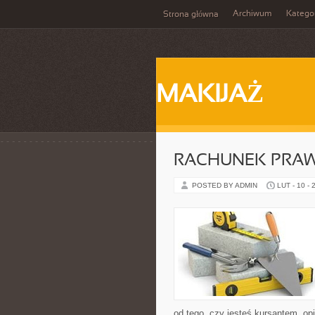
Archiwum
Katego
Strona główna
MAKIJAŻ
RACHUNEK PRA
POSTED BY ADMIN
LUT - 10 - 
od tego, czy jesteś kursantem, o