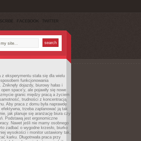
SCRIBE
FACEBOOK
TWITTER
 z eksperymentu stała się dla wielu
 sposobem funkcjonowania
Zniknęły dojazdy, biurowy hałas i
 open space’y, ale pojawiły się nowe
ozmycie granic między pracą a życiem
samotność, trudności z koncentracją
chu. Aby praca z domu była naprawdę
 efektywna, trzeba zaplanować ją tak
e, jak planuje się aranżację biura czy
ań. Podstawą jest ergonomiczne
pracy. Nawet jeśli nie mamy osobnego
rto zadbać o wygodne krzesło, biurko
iej wysokości i monitor ustawiony tak,
żać karku. Długotrwała praca przy