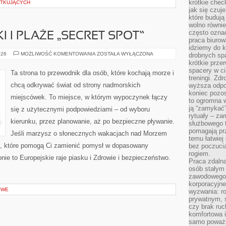
krótkie chec
ĄTKUJĄCYCH
jak się czuj
które budują
wolno równi
często ozna
 I PLAŻE „SECRET SPOT”
praca biurow
idziemy do k
UKRYTE
026
MOŻLIWOŚĆ KOMENTOWANIA
ZOSTAŁA WYŁĄCZONA
drobnych spa
ZATOCZKI
krótkie prze
I
spacery w ci
PLAŻE
Ta strona to przewodnik dla osób, które kochają morze i
„SECRET
treningi. Zd
SPOT”
chcą odkrywać świat od strony nadmorskich
wyższa odpor
koniec pozo
miejscówek. To miejsce, w którym wypoczynek łączy
to ogromna w
ją “zamykać”
się z użytecznymi podpowiedziami – od wyboru
rytuały – za
kierunku, przez planowanie, aż po bezpieczne pływanie.
służbowego t
pomagają prz
Jeśli marzysz o słonecznych wakacjach nad Morzem
temu łatwiej
i, które pomogą Ci zamienić pomysł w dopasowany
bez poczucia
rogiem.
nie to Europejskie raje piasku i Zdrowie i bezpieczeństwo.
Praca zdalna
osób stałym
zawodowego. 
korporacyjne
OWE
wyzwania: r
prywatnym, 
czy brak ru
komfortowa i
samo poważni