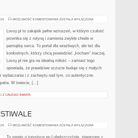
MARZENIA
026
MOŻLIWOŚĆ KOMENTOWANIA
ZOSTAŁA WYŁĄCZONA
Lovsy.pl to zakątek pełne wzruszeń, w którym czułość
przenika się z rutyną i zamienia zwykłe chwile w
pamiątkę serca. To portal dla wrażliwych, ale też dla
konkretnych, którzy chcą powiedzieć „kocham” inaczej.
Lovsy.pl nie gra na idealną miłość – zamiast tego
opowiada, że prawdziwe uczucie buduje się z małych
 z wybaczania i z zachwytu nad tym, co autentyczne.
atia. W świecie, […]
I Z CAŁEGO ŚWIATA
ESTIWALE
WYDARZENIA
026
MOŻLIWOŚĆ KOMENTOWANIA
ZOSTAŁA WYŁĄCZONA
I
FESTIWALE
To serwis o turystyce po Lubelszczyźnie, stworzony z