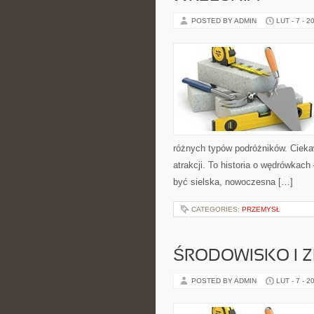
POSTED BY ADMIN
LUT - 7 - 2
różnych typów podróżników. Ciekaw
atrakcji. To historia o wędrówkach
być sielska, nowoczesna […]
CATEGORIES:
PRZEMYSŁ
ŚRODOWISKO I
POSTED BY ADMIN
LUT - 7 - 2