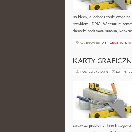
na błędy, a jednocześnie czyteln
ryzykiem i DPIA. W centrum temat
danych: podstawa prawna, konkre
CATEGORIES:
DIY – ZRÓB TO SAM
KARTY GRAFICZN
POSTED BY ADMIN
LUT - 6 - 2
sprawiać problemy. Inne kategorie