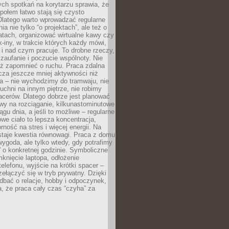
ch spotkań na korytarzu sprawia, że
społem łatwo stają się czysto
Dlatego warto wprowadzać regularne
a nie tylko “o projektach”, ale też o
atach, organizować wirtualne kawy czy
k-iny, w trakcie których każdy mówi,
e i nad czym pracuje. To drobne rzeczy,
 zaufanie i poczucie wspólnoty. Nie
eż zapomnieć o ruchu. Praca zdalna
cza jeszcze mniej aktywności niż
a – nie wychodzimy do tramwaju, nie
uchni na innym piętrze, nie robimy
cerów. Dlatego dobrze jest planować
rwy na rozciąganie, kilkunastominutowe
ągu dnia, a jeśli to możliwe – regularne
rowe ciało to lepsza koncentracja,
ność na stres i więcej energii. Na
staje kwestia równowagi. Praca z domu
ygoda, ale tylko wtedy, gdy potrafimy
 o konkretnej godzinie. Symboliczne
mknięcie laptopa, odłożenie
elefonu, wyjście na krótki spacer –
ełączyć się w tryb prywatny. Dzięki
 dbać o relacje, hobby i odpoczynek,
, że praca cały czas “czyha” za