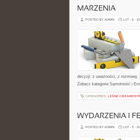
MARZENIA
POSTED BY ADMIN
LUT - 6 - 2
decyzji: z uważności, z rozmowy,
Zobacz kategorie Samotność i Emp
CATEGORIES:
LEŚNE CIEKAWOSTK
WYDARZENIA I F
POSTED BY ADMIN
LUT - 5 - 2