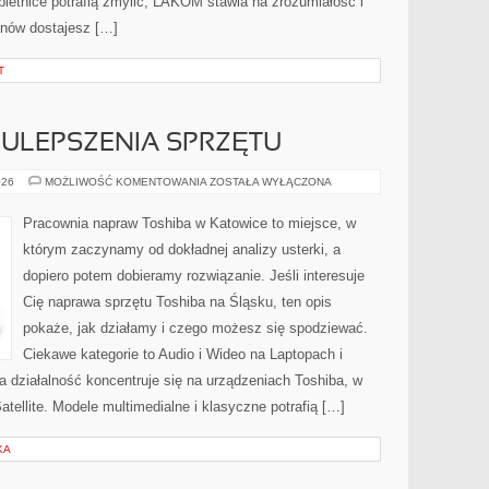
ietnice potrafią zmylić, LAKOM stawia na zrozumiałość i
anów dostajesz […]
T
 ULEPSZENIA SPRZĘTU
MODERNIZACJA
026
MOŻLIWOŚĆ KOMENTOWANIA
ZOSTAŁA WYŁĄCZONA
I
ULEPSZENIA
SPRZĘTU
Pracownia napraw Toshiba w Katowice to miejsce, w
którym zaczynamy od dokładnej analizy usterki, a
dopiero potem dobieramy rozwiązanie. Jeśli interesuje
Cię naprawa sprzętu Toshiba na Śląsku, ten opis
pokaże, jak działamy i czego możesz się spodziewać.
Ciekawe kategorie to Audio i Wideo na Laptopach i
 działalność koncentruje się na urządzeniach Toshiba, w
Satellite. Modele multimedialne i klasyczne potrafią […]
KA