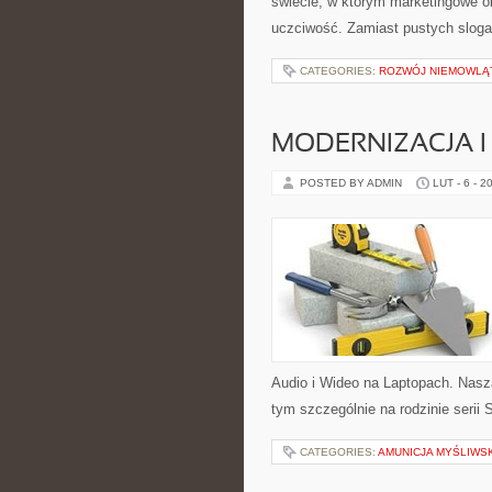
świecie, w którym marketingowe ob
uczciwość. Zamiast pustych slog
CATEGORIES:
ROZWÓJ NIEMOWLĄ
MODERNIZACJA I
POSTED BY ADMIN
LUT - 6 - 2
Audio i Wideo na Laptopach. Nasza
tym szczególnie na rodzinie serii 
CATEGORIES:
AMUNICJA MYŚLIWS