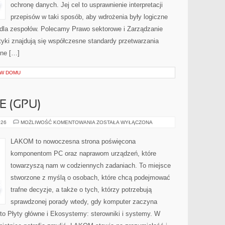
ochronę danych. Jej cel to usprawnienie interpretacji
przepisów w taki sposób, aby wdrożenia były logiczne
e dla zespołów. Polecamy Prawo sektorowe i Zarządzanie
yki znajdują się współczesne standardy przetwarzania
tne […]
 W DOMU
E (GPU)
KARTY
026
MOŻLIWOŚĆ KOMENTOWANIA
ZOSTAŁA WYŁĄCZONA
GRAFICZNE
(GPU)
LAKOM to nowoczesna strona poświęcona
komponentom PC oraz naprawom urządzeń, które
towarzyszą nam w codziennych zadaniach. To miejsce
stworzone z myślą o osobach, które chcą podejmować
trafne decyzje, a także o tych, którzy potrzebują
sprawdzonej porady wtedy, gdy komputer zaczyna
 to Płyty główne i Ekosystemy: sterowniki i systemy. W