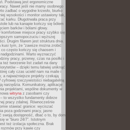
ań. Podstawą jest ergonomiczne
pracy. Nawet jeśli nie mamy osobnego
rto zadbać o wygodne krzesło, biurko
iej wysokości i monitor ustawiony tak,
żać karku. Długotrwała praca przy
tole lub na kanapie kończy się bólem
ęciem barków i bólami głowy.
w komfortowe miejsce pracy szybko się
lepszym samopoczuciu i wyższej
ci. Drugim filarem jest struktura dnia.
a kusi tym, że “zawsze można zrobić
, co często kończy się chaosem i
 nadgodzinami. Warto wyznaczyć
dziny pracy, przerwy, czas na posiłki i
 też tworzenie list zadań na dany
riorytetów – dzięki temu łatwiej uniknąć
której cały czas uciekł nam na maile i
, a najważniejsze projekty czekają
W cyfrowej rzeczywistości niebagatelną
ją narzędzia. Komunikatory, aplikacje
nia projektami, wspólne dokumenty w
rmowa
witryna
z zasobami czy
 – to wszystko fundamenty dobrze
nej pracy zdalnej. Równocześnie
omie stawiać granice: wyciszać
ia poza godzinami pracy, jasno
 swoją dostępność, dbać o to, by dom
się w “biuro 24/7”. Istotnym
st też izolacja społeczna. Brak
 rozmów przy kawie czy