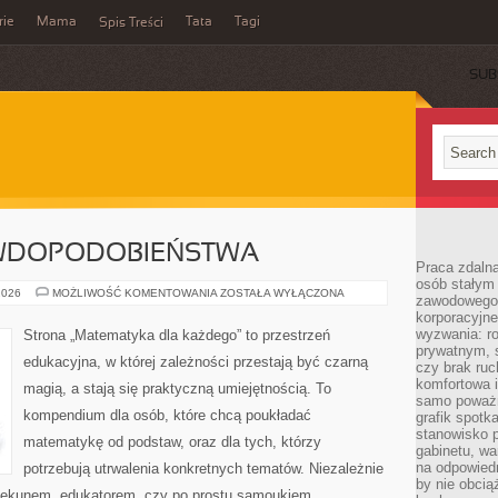
rie
Mama
Tata
Tagi
Spis Treści
SUB
WDOPODOBIEŃSTWA
Praca zdalna
osób stałym
RACHUNEK
2026
MOŻLIWOŚĆ KOMENTOWANIA
ZOSTAŁA WYŁĄCZONA
zawodowego. 
PRAWDOPODOBIEŃSTWA
korporacyjne
wyzwania: r
Strona „Matematyka dla każdego” to przestrzeń
prywatnym, 
edukacyjna, w której zależności przestają być czarną
czy brak ru
komfortowa i
magią, a stają się praktyczną umiejętnością. To
samo poważni
kompendium dla osób, które chcą poukładać
grafik spotk
stanowisko 
matematykę od podstaw, oraz dla tych, którzy
gabinetu, wa
na odpowiedn
potrzebują utrwalenia konkretnych tematów. Niezależnie
by nie obcią
piekunem, edukatorem, czy po prostu samoukiem,