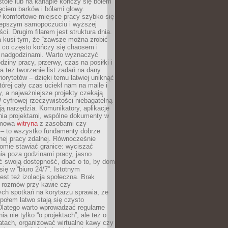
tole lub na kanapie kończy się bólem
ęciem barków i bólami głowy.
w komfortowe miejsce pracy szybko się
lepszym samopoczuciu i wyższej
ci. Drugim filarem jest struktura dnia.
a kusi tym, że “zawsze można zrobić
, co często kończy się chaosem i
 nadgodzinami. Warto wyznaczyć
dziny pracy, przerwy, czas na posiłki i
 też tworzenie list zadań na dany
riorytetów – dzięki temu łatwiej uniknąć
której cały czas uciekł nam na maile i
, a najważniejsze projekty czekają
W cyfrowej rzeczywistości niebagatelną
ją narzędzia. Komunikatory, aplikacje
nia projektami, wspólne dokumenty w
rmowa
witryna
z zasobami czy
 – to wszystko fundamenty dobrze
nej pracy zdalnej. Równocześnie
omie stawiać granice: wyciszać
ia poza godzinami pracy, jasno
 swoją dostępność, dbać o to, by dom
się w “biuro 24/7”. Istotnym
st też izolacja społeczna. Brak
 rozmów przy kawie czy
ch spotkań na korytarzu sprawia, że
społem łatwo stają się czysto
Dlatego warto wprowadzać regularne
a nie tylko “o projektach”, ale też o
atach, organizować wirtualne kawy czy