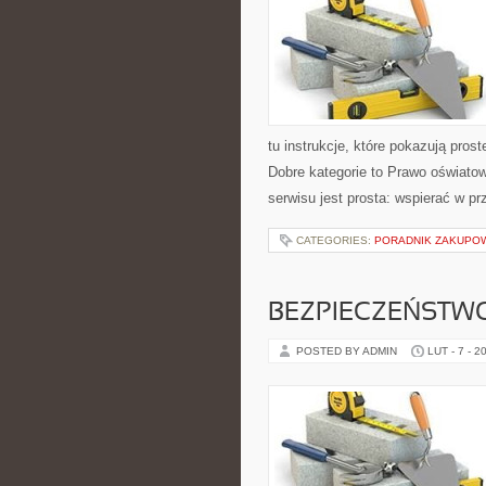
tu instrukcje, które pokazują pr
Dobre kategorie to Prawo oświatow
serwisu jest prosta: wspierać w pr
CATEGORIES:
PORADNIK ZAKUPO
BEZPIECZEŃSTW
POSTED BY ADMIN
LUT - 7 - 2