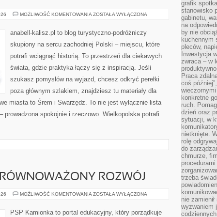
grafik spotk
stanowisko 
WRZEŚNIA
026
MOŻLIWOŚĆ KOMENTOWANIA
ZOSTAŁA WYŁĄCZONA
gabinetu, wa
na odpowiedn
by nie obcią
anabell-kalisz.pl to blog turystyczno-podróżniczy
kuchennym s
skupiony na sercu zachodniej Polski – miejscu, które
pleców, napi
Inwestycja 
potrafi wciągnąć historią. To przestrzeń dla ciekawych
zwraca – w 
świata, gdzie praktyka łączy się z inspiracją. Jeśli
produktywnoś
Praca zdaln
szukasz pomysłów na wyjazd, chcesz odkryć perełki
coś później”
wieczornymi
poza głównym szlakiem, znajdziesz tu materiały dla
konkretne go
e miasta to Śrem i Swarzędz. To nie jest wyłącznie lista
ruch. Pomaga
dzień oraz p
 – prowadzona spokojnie i rzeczowo. Wielkopolska potrafi
sytuacji, w 
komunikatory
nietknięte. 
rolę odgrywa
do zarządza
chmurze, fi
procedurami
zorganizowa
 ZRÓWNOWAŻONY ROZWÓJ
trzeba świad
powiadomien
komunikować
ŚRODOWISKO
026
MOŻLIWOŚĆ KOMENTOWANIA
ZOSTAŁA WYŁĄCZONA
nie zamienił 
I
ZRÓWNOWAŻONY
wyzwaniem je
ROZWÓJ
PSP Kamionka to portal edukacyjny, który porządkuje
codziennych