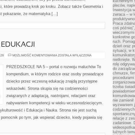
kuchennym s
pleców, napi
, które prowadzą krok po kroku. Zobacz także Geometria i
Inwestycja 
est pokazanie, że matematyka […]
zwraca – w 
produktywnoś
Praca zdaln
coś później”
wieczornymi
konkretne go
ruch. Pomaga
 EDUKACJI
dzień oraz p
sytuacji, w 
komunikatory
TECHNOLOGIA
026
MOŻLIWOŚĆ KOMENTOWANIA
ZOSTAŁA WYŁĄCZONA
W
nietknięte. 
EDUKACJI
rolę odgrywa
PRZEDSZKOLE NA 5 – portal o rozwoju maluchów To
do zarządza
chmurze, fi
kompendium, w którym rodzice oraz osoby prowadzące
procedurami
dziecko przez wczesną edukację znajdą przystępne
zorganizowa
trzeba świad
wskazówki. Strona skupia się na codzienności
powiadomien
związanych z adaptacją, nastrojami, relacjami oraz
komunikować
nie zamienił 
nabywaniem kompetencji w wieku wczesnodziecięcym.
wyzwaniem je
codziennych
ykulturowość i Edukacja i Nauka. Strona nie jest suchą
spontaniczny
 pomocnik po tym, jak wspierać dziecko, kiedy pojawia się
relacje z ze
zadaniowe. 
wideospotkani
luźnych tem