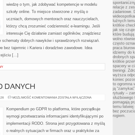
spontaniczny
wiedzę o tym, jak zdobywać kompetencje w modelu
relacje z ze
szkoły online. To miejsce stworzone z myślą o
zadaniowe. 
wideospotkani
uczniach, domowych mentorach oraz nauczycielach,
luźnych tem
krótkie chec
którzy chcą zrozumieć codzienność e-learningu. Jeśli
jak się czuj
interesuje Cię działanie zamiast ogólników, znajdziesz
które budują
wolno równi
oste schematy dobrych nawyków i sprawdzonych rozwiązań.
często ozna
e bez tajemnic i Kariera i doradztwo zawodowe. Idea
praca biurow
idziemy do k
zejściu […]
drobnych spa
krótkie prze
spacery w ci
WY
treningi. Zd
wyższa odpor
koniec pozo
to ogromna w
O DANYCH
ją “zamykać”
rytuały – za
służbowego t
BEZPIECZEŃSTWO
026
MOŻLIWOŚĆ KOMENTOWANIA
ZOSTAŁA WYŁĄCZONA
DANYCH
pomagają prz
temu łatwiej
Kompendium po GDPR to platforma, które porządkuje
bez poczucia
rogiem.
wymogi przetwarzania informacjami identyfikującymi po
implementacji RODO. Strona jest przygotowana z myślą
o realnych sytuacjach w firmach oraz u praktyków za