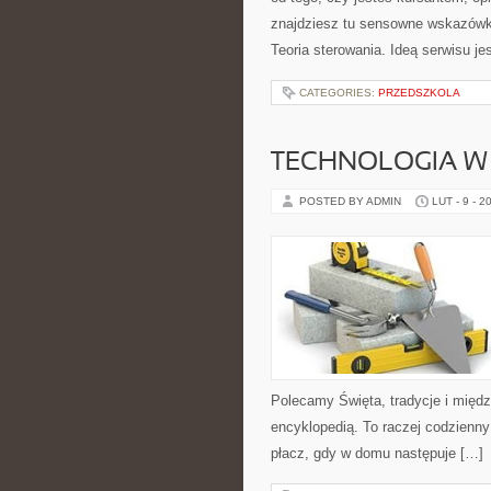
znajdziesz tu sensowne wskazówki
Teoria sterowania. Ideą serwisu j
CATEGORIES:
PRZEDSZKOLA
TECHNOLOGIA W
POSTED BY ADMIN
LUT - 9 - 2
Polecamy Święta, tradycje i międz
encyklopedią. To raczej codzienny
płacz, gdy w domu następuje […]