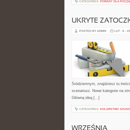
CATEGORIES:
PORADY DLA POCZ
UKRYTE ZATOCZKI
POSTED BY ADMIN
LUT - 8 - 2
Śródziemnym, znajdziesz tu treśc
scenariusz. Nowe kategorie na stro
Główną ideą […]
CATEGORIES:
KOLARSTWO SZOS
WRZEŚNIA