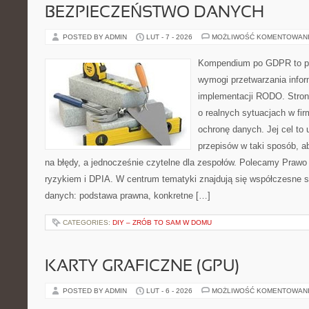
BEZPIECZEŃSTWO DANYCH
POSTED BY ADMIN
LUT - 7 - 2026
MOŻLIWOŚĆ KOMENTOWAN
Kompendium po GDPR to pla
wymogi przetwarzania infor
implementacji RODO. Stron
o realnych sytuacjach w fi
ochronę danych. Jej cel to u
przepisów w taki sposób, a
na błędy, a jednocześnie czytelne dla zespołów. Polecamy Prawo
ryzykiem i DPIA. W centrum tematyki znajdują się współczesne s
danych: podstawa prawna, konkretne […]
CATEGORIES:
DIY – ZRÓB TO SAM W DOMU
KARTY GRAFICZNE (GPU)
POSTED BY ADMIN
LUT - 6 - 2026
MOŻLIWOŚĆ KOMENTOWAN