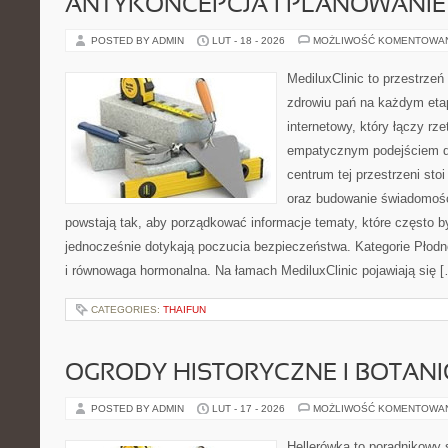
ANTYKONCEPCJA I PLANOWANIE
POSTED BY ADMIN
LUT - 18 - 2026
MOŻLIWOŚĆ KOMENTOWA
MediluxClinic to przestrzeń
zdrowiu pań na każdym etap
internetowy, który łączy rz
empatycznym podejściem d
centrum tej przestrzeni st
oraz budowanie świadomośc
powstają tak, aby porządkować informacje tematy, które często 
jednocześnie dotykają poczucia bezpieczeństwa. Kategorie Płodn
i równowaga hormonalna. Na łamach MediluxClinic pojawiają się 
CATEGORIES:
THAIFUN
OGRODY HISTORYCZNE I BOTAN
POSTED BY ADMIN
LUT - 17 - 2026
MOŻLIWOŚĆ KOMENTOWA
Hellerówka to poradnikowy