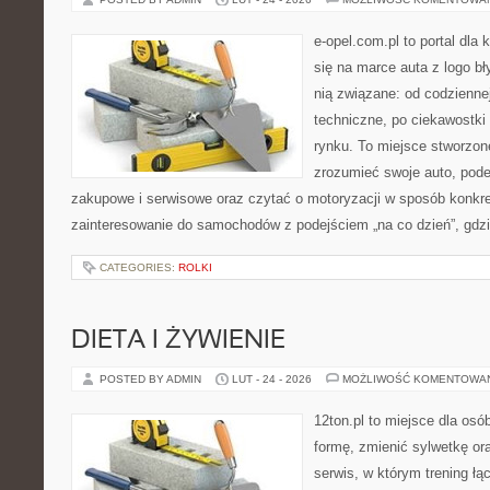
e-opel.com.pl to portal dla 
się na marce auta z logo b
nią związane: od codziennej
techniczne, po ciekawostki
rynku. To miejsce stworzone
zrozumieć swoje auto, pode
zakupowe i serwisowe oraz czytać o motoryzacji w sposób konkre
zainteresowanie do samochodów z podejściem „na co dzień”, gdzie
CATEGORIES:
ROLKI
DIETA I ŻYWIENIE
POSTED BY ADMIN
LUT - 24 - 2026
MOŻLIWOŚĆ KOMENTOWA
12ton.pl to miejsce dla osó
formę, zmienić sylwetkę ora
serwis, w którym trening łą