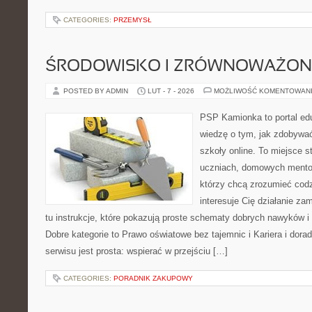
CATEGORIES:
PRZEMYSŁ
ŚRODOWISKO I ZRÓWNOWAŻON
POSTED BY ADMIN
LUT - 7 - 2026
MOŻLIWOŚĆ KOMENTOWAN
PSP Kamionka to portal edu
wiedzę o tym, jak zdobywa
szkoły online. To miejsce 
uczniach, domowych mentor
którzy chcą zrozumieć codz
interesuje Cię działanie za
tu instrukcje, które pokazują proste schematy dobrych nawyków 
Dobre kategorie to Prawo oświatowe bez tajemnic i Kariera i dor
serwisu jest prosta: wspierać w przejściu […]
CATEGORIES:
PORADNIK ZAKUPOWY