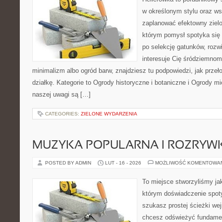
w określonym stylu oraz w
zaplanować efektowny zielo
którym pomysł spotyka się z
po selekcję gatunków, rozwi
interesuje Cię śródziemno
minimalizm albo ogród barw, znajdziesz tu podpowiedzi, jak przeł
działkę. Kategorie to Ogrody historyczne i botaniczne i Ogrody mi
naszej uwagi są […]
CATEGORIES:
ZIELONE WYDARZENIA
MUZYKA POPULARNA I ROZRY
POSTED BY ADMIN
LUT - 16 - 2026
MOŻLIWOŚĆ KOMENTOWA
To miejsce stworzyliśmy ja
którym doświadczenie spoty
szukasz prostej ścieżki we
chcesz odświeżyć fundament