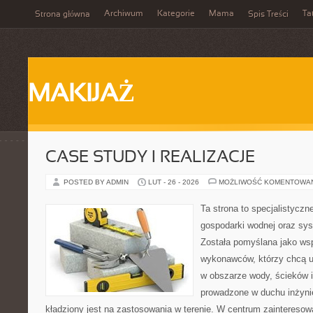
Archiwum
Kategorie
Mama
Ta
Strona główna
Spis Treści
MAKIJAŻ
CASE STUDY I REALIZACJE
POSTED BY ADMIN
LUT - 26 - 2026
MOŻLIWOŚĆ KOMENTOWA
Ta strona to specjalistyc
gospodarki wodnej oraz sy
Została pomyślana jako wsp
wykonawców, którzy chcą 
w obszarze wody, ścieków i
prowadzone w duchu inżynier
kładziony jest na zastosowania w terenie. W centrum zainteresow