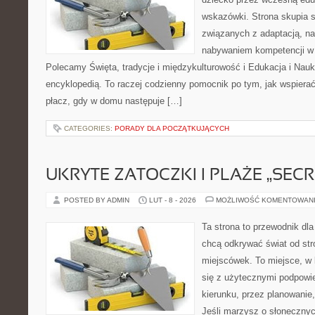
wskazówki. Strona skupia s
związanych z adaptacją, nas
nabywaniem kompetencji w
Polecamy Święta, tradycje i międzykulturowość i Edukacja i Nauk
encyklopedią. To raczej codzienny pomocnik po tym, jak wspierać
płacz, gdy w domu następuje […]
CATEGORIES:
PORADY DLA POCZĄTKUJĄCYCH
UKRYTE ZATOCZKI I PLAŻE „SECR
POSTED BY ADMIN
LUT - 8 - 2026
MOŻLIWOŚĆ KOMENTOWAN
Ta strona to przewodnik dla
chcą odkrywać świat od st
miejscówek. To miejsce, w
się z użytecznymi podpowi
kierunku, przez planowanie
Jeśli marzysz o słoneczn