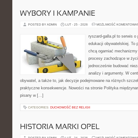
WYBORY I KAMPANIE
POSTED BY ADMIN
LUT - 25 - 2026
MOŻLIWOŚĆ KOMENTOWA
ryszard-galla.pl to serwis o 
edukacji obywatelskiej. To 
chcą ogarniać mechanizmy p
procesy zachodzące w życi
jednocześnie budować nieza
analizy i argumenty. W cen
obywatel, a także to, jak decyzje podejmowane na różnych szczeb
praktyczne konsekwencje. Nowości na stronie Polityka międzynaro
pisany w […]
CATEGORIES:
DUCHOWOŚĆ BEZ RELIGII
HISTORIA MARKI OPEL
POSTED BY ADMIN
LUT - 24 - 2026
MOŻLIWOŚĆ KOMENTOWA