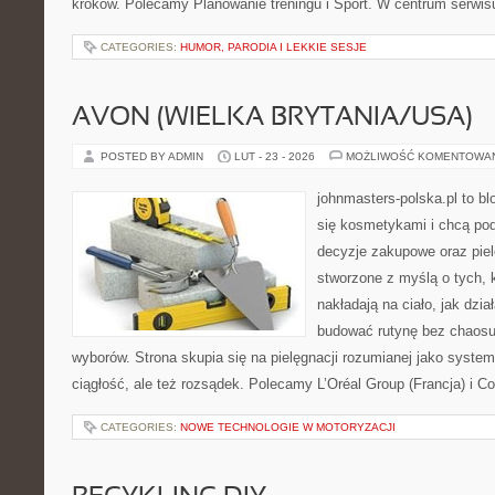
kroków. Polecamy Planowanie treningu i Sport. W centrum serwisu
CATEGORIES:
HUMOR, PARODIA I LEKKIE SESJE
AVON (WIELKA BRYTANIA/USA)
POSTED BY ADMIN
LUT - 23 - 2026
MOŻLIWOŚĆ KOMENTOWA
johnmasters-polska.pl to blo
się kosmetykami i chcą po
decyzje zakupowe oraz piel
stworzone z myślą o tych, k
nakładają na ciało, jak dzia
budować rutynę bez chaos
wyborów. Strona skupia się na pielęgnacji rozumianej jako system
ciągłość, ale też rozsądek. Polecamy L’Oréal Group (Francja) i Co
CATEGORIES:
NOWE TECHNOLOGIE W MOTORYZACJI