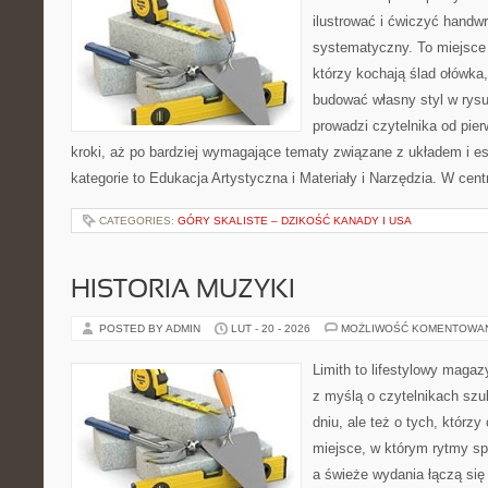
ilustrować i ćwiczyć handwr
systematyczny. To miejsce 
którzy kochają ślad ołówka,
budować własny styl w rysu
prowadzi czytelnika od pie
kroki, aż po bardziej wymagające tematy związane z układem i est
kategorie to Edukacja Artystyczna i Materiały i Narzędzia. W cent
CATEGORIES:
GÓRY SKALISTE – DZIKOŚĆ KANADY I USA
HISTORIA MUZYKI
POSTED BY ADMIN
LUT - 20 - 2026
MOŻLIWOŚĆ KOMENTOWA
Limith to lifestylowy maga
z myślą o czytelnikach szu
dniu, ale też o tych, którz
miejsce, w którym rytmy sp
a świeże wydania łączą się