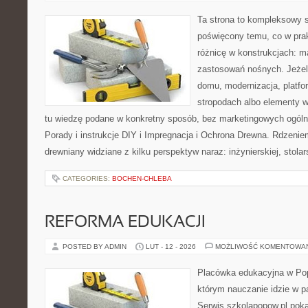
Ta strona to kompleksowy 
poświęcony temu, co w prak
różnicę w konstrukcjach: m
zastosowań nośnych. Jeżeli
domu, modernizacja, platfo
stropodach albo elementy 
tu wiedzę podane w konkretny sposób, bez marketingowych ogóln
Porady i instrukcje DIY i Impregnacja i Ochrona Drewna. Rdzeniem
drewniany widziane z kilku perspektyw naraz: inżynierskiej, stolar
CATEGORIES:
BOCHEN-CHLEBA
REFORMA EDUKACJI
POSTED BY ADMIN
LUT - 12 - 2026
MOŻLIWOŚĆ KOMENTOWA
Placówka edukacyjna w Pop
którym nauczanie idzie w 
Serwis szkolapopow.pl pok