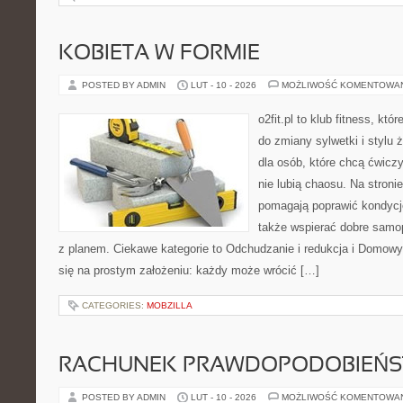
KOBIETA W FORMIE
POSTED BY ADMIN
LUT - 10 - 2026
MOŻLIWOŚĆ KOMENTOWA
o2fit.pl to klub fitness, któ
do zmiany sylwetki i stylu 
dla osób, które chcą ćwicz
nie lubią chaosu. Na stronie
pomagają poprawić kondycj
także wspierać dobre samop
z planem. Ciekawe kategorie to Odchudzanie i redukcja i Domowy tr
się na prostym założeniu: każdy może wrócić […]
CATEGORIES:
MOBZILLA
RACHUNEK PRAWDOPODOBIEŃ
POSTED BY ADMIN
LUT - 10 - 2026
MOŻLIWOŚĆ KOMENTOWA