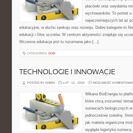
placówki oraz uwydatnia mis
wychowanków. To portret o
najwcześniejszych lat aż p
edukacyjne, w duchu spokoju oraz rozwoju. Dobre kategorie to N
edukacji i Głos uczniów. W centrum aktywności znajduje się uczeń
Wczesna edukacja jest tu rozumiana jako […]
CATEGORIES:
DOM
TECHNOLOGIE I INNOWACJE
POSTED BY ADMIN
LUT - 12 - 2026
MOŻLIWOŚĆ KOMENTOWA
Wikana BioEnergia to platf
które chcą zrozumieć temat 
surowcach biologicznych w
jednocześnie rzetelny. Str
jak materia organiczna moż
wygląda logistyka surowca,