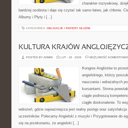
charakter rozrywkowy, dzię
bardziej osobista i daje się czytać tak samo łatwo, jak chłonie. C
Albumy i Płyty i […]
CATEGORIES:
OBLIGACJE I PAPIERY DŁUŻNE
KULTURA KRAJÓW ANGLOJĘZYC
POSTED BY ADMIN
LUT - 19 - 2026
MOŻLIWOŚĆ KOMENTOWA
Kongres Anglistów to przest
angielskiego, którzy poszu
nauczania i wdrażalnych p
kursantami. Strona powstał
ciągle podnoszą kompetencj
ciągłe doskonalenie. To wspó
wdrożeń, gdzie najważniejsza jest realny postęp oraz satysfakcja 
uczestników. Polecamy Angielski z muzyki i Przygotowanie do eg
się na przekonaniu, że angielski […]