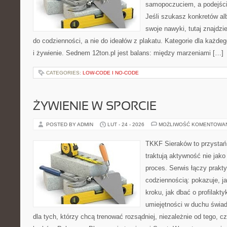
samopoczuciem, a podejście
Jeśli szukasz konkretów a
swoje nawyki, tutaj znajd
do codzienności, a nie do ideałów z plakatu. Kategorie dla każdeg
i żywienie. Sednem 12ton.pl jest balans: między marzeniami […]
CATEGORIES:
LOW-CODE I NO-CODE
ŻYWIENIE W SPORCIE
POSTED BY ADMIN
LUT - 24 - 2026
MOŻLIWOŚĆ KOMENTOWA
TKKF Sieraków to przystań i
traktują aktywność nie jako
proces. Serwis łączy prakt
codziennością: pokazuje, j
kroku, jak dbać o profilakty
umiejętności w duchu świad
dla tych, którzy chcą trenować rozsądniej, niezależnie od tego, c