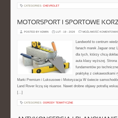
CATEGORIES:
CHEVROLET
MOTORSPORT I SPORTOWE KORZ
POSTED BY ADMIN
LUT - 19 - 2026
MOŻLIWOŚĆ KOMENTOWA
Landworld to centrum wied
fanach marek Jaguar oraz L
dla tych, którzy chcą dokła
auta klasy wyższej. Strona
fundamentów po techniczne
praktykę z ciekawostkami r
Marki Premium i Luksusowe i Motoryzacja W świecie samochodów
Land Rover liczą się niuanse. Nawet drobne objawy potrafią wsk
[…]
CATEGORIES:
OGRODY TEMATYCZNE