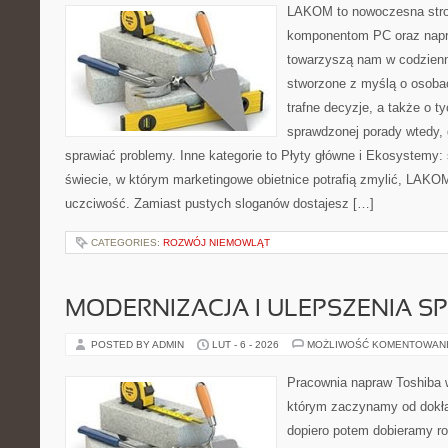
LAKOM to nowoczesna str
komponentom PC oraz napr
towarzyszą nam w codzienn
stworzone z myślą o osoba
trafne decyzje, a także o ty
sprawdzonej porady wtedy,
sprawiać problemy. Inne kategorie to Płyty główne i Ekosystemy: 
świecie, w którym marketingowe obietnice potrafią zmylić, LAKOM
uczciwość. Zamiast pustych sloganów dostajesz […]
CATEGORIES:
ROZWÓJ NIEMOWLĄT
MODERNIZACJA I ULEPSZENIA S
POSTED BY ADMIN
LUT - 6 - 2026
MOŻLIWOŚĆ KOMENTOWAN
Pracownia napraw Toshiba 
którym zaczynamy od dokład
dopiero potem dobieramy roz