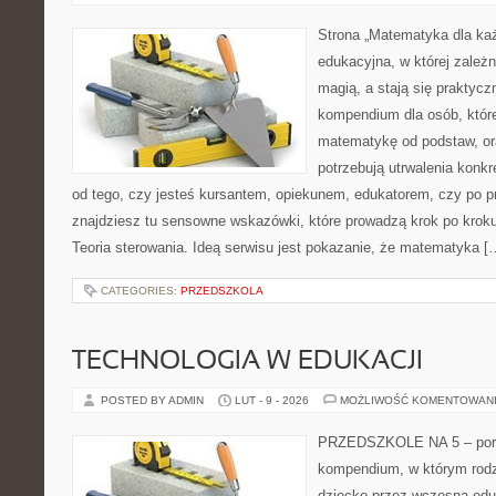
Strona „Matematyka dla każ
edukacyjna, w której zależn
magią, a stają się praktycz
kompendium dla osób, któr
matematykę od podstaw, ora
potrzebują utrwalenia konk
od tego, czy jesteś kursantem, opiekunem, edukatorem, czy po 
znajdziesz tu sensowne wskazówki, które prowadzą krok po kroku
Teoria sterowania. Ideą serwisu jest pokazanie, że matematyka [
CATEGORIES:
PRZEDSZKOLA
TECHNOLOGIA W EDUKACJI
POSTED BY ADMIN
LUT - 9 - 2026
MOŻLIWOŚĆ KOMENTOWAN
PRZEDSZKOLE NA 5 – porta
kompendium, w którym rodz
dziecko przez wczesną edu