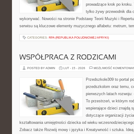
prowadzące krok po kroku. T
tylko żywy przewodnik dla o
wykonywać. Nowości na stronie Podstawy Teorii Muzyki i Repertua
serwisu są kluczowe elementy muzycznego alfabetu: metrum, te
CATEGORIES:
RPA (REPUBLIKA POŁUDNIOWEJ AFRYKI)
WSPÓŁPRACA Z RODZICAMI
POSTED BY ADMIN
LUT - 15 - 2026
MOŻLIWOŚĆ KOMENTOWA
Przedszkole309 to portal 
przedszkolom oraz temu, c
pierwszych latach rozwoju:
To przestrzeń, w którym r
wspierające dzieci znajdą s
dotyczące organizacji życi
kształtowania umiejętności dziecka od wieku wczesnodziecięcego 
Zobacz także Rozwój mowy i języka i Kreatywność i sztuka. Ideą