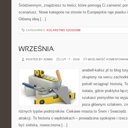
Śródziemnym, znajdziesz tu treści, które pomogą Ci zamienić p
scenariusz. Nowe kategorie na stronie to Europejskie raje piasku 
Główną ideą […]
CATEGORIES:
KOLARSTWO SZOSOWE
WRZEŚNIA
POSTED BY ADMIN
LUT - 7 - 2026
MOŻLIWOŚĆ KOMENTOWAN
anabell-kalisz.pl to blog t
skupiony na sercu zachodnie
potrafi wciągnąć historią. 
świata, gdzie praktyka łączy
szukasz pomysłów na wyjaz
poza głównym szlakiem, zna
różnych typów podróżników. Ciekawe miasta to Śrem i Swarzędz. T
atrakcji. To historia o wędrówkach – prowadzona spokojnie i rzecz
być sielska, nowoczesna […]