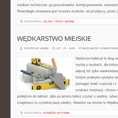
medium techniczne: jej pozyskiwanie, kondycjonowanie, transport 
Równolegle omawiana jest ścieżka ścieków: od przyłączy, przez 
CATEGORIES:
SZLAKI I TRASY WODNE
WĘDKARSTWO MIEJSKIE
POSTED BY ADMIN
LUT - 25 - 2026
MOŻLIWOŚĆ KOMENTOWA
Nadorsze-haller.pl to blog w
myślą o osobach, dla który
więcej niż tylko weekendo
którym praktyka spotyka te
pomagać łowić częściej i z 
szukasz inspiracji, chcesz
podejście do taktyki, albo po prostu lubisz czytać o wodzie, rybac
znajdziesz tu czytelną bazę wiedzy. Nowości na stronie to Węd
CATEGORIES:
PODRÓŻE AKTYWNE