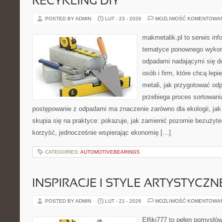
RECYKLING DIY
POSTED BY ADMIN
LUT - 23 - 2026
MOŻLIWOŚĆ KOMENTOWA
makmetalik.pl to serwis in
tematyce ponownego wykorz
odpadami nadającymi się d
osób i firm, które chcą lepi
metali, jak przygotować od
przebiega proces sortowani
postępowanie z odpadami ma znaczenie zarówno dla ekologii, jak i
skupia się na praktyce: pokazuje, jak zamienić pozornie bezużyt
korzyść, jednocześnie wspierając ekonomię […]
CATEGORIES:
AUTOMOTIVEBEARINGS
INSPIRACJE I STYLE ARTYSTYCZN
POSTED BY ADMIN
LUT - 21 - 2026
MOŻLIWOŚĆ KOMENTOWA
Elfiki777 to pełen pomysłów