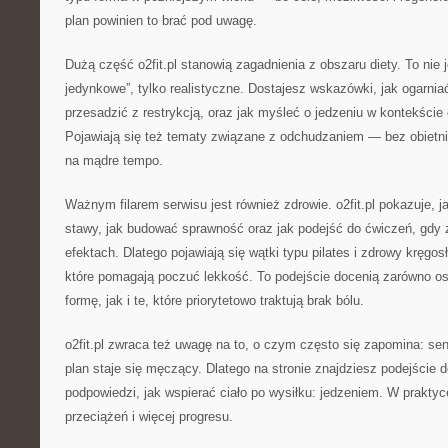
plan powinien to brać pod uwagę.
Dużą część o2fit.pl stanowią zagadnienia z obszaru diety. To nie j
jedynkowe”, tylko realistyczne. Dostajesz wskazówki, jak ogarniać 
przesadzić z restrykcją, oraz jak myśleć o jedzeniu w kontekście e
Pojawiają się też tematy związane z odchudzaniem — bez obietni
na mądre tempo.
Ważnym filarem serwisu jest również zdrowie. o2fit.pl pokazuje, 
stawy, jak budować sprawność oraz jak podejść do ćwiczeń, gdy 
efektach. Dlatego pojawiają się wątki typu pilates i zdrowy kręgosł
które pomagają poczuć lekkość. To podejście docenią zarówno os
formę, jak i te, które priorytetowo traktują brak bólu.
o2fit.pl zwraca też uwagę na to, o czym często się zapomina: se
plan staje się męczący. Dlatego na stronie znajdziesz podejście 
podpowiedzi, jak wspierać ciało po wysiłku: jedzeniem. W prakty
przeciążeń i więcej progresu.