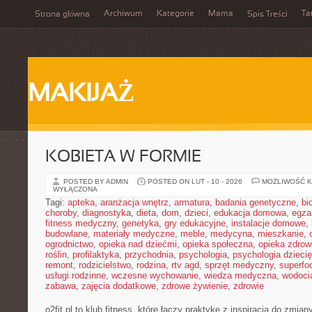
Archiwum
Kategorie
Mama
Ta
Strona główna
Spis Treści
MAKIJAŻ
KOBIETA W FORMIE
POSTED BY ADMIN
POSTED ON LUT - 10 - 2026
MOŻLIWOŚĆ 
WYŁĄCZONA
Tagi:
apteka
,
aranżacja wnętrz
,
armatura
,
badania genetyczne
,
bi
choroby
,
diagnostyka
,
dieta
,
dom
,
dzieci
,
edukacja domowa
,
egza
fitness medyczny
,
genetyka
,
gry edukacyjne
,
instalacje domowe
,
budowlane
,
materiały medyczne
,
meble
,
medycyna
,
mieszkanie
,
ogrodnictwo
,
opieka nad dziećmi
,
opieka społeczna
,
opieka zdrow
roślin
,
profilaktyka
,
przychodnia
,
psychologia
,
psychologia dzieci
remont
,
rodzicielstwo
,
rodzina
,
rtv agd
,
sprzęt medyczny
,
superfo
usługi rodzinne
,
wczesne wychowanie
,
wiedza medyczna
,
wodoci
zabawa
,
zajęcia dodatkowe
,
zdrowe żywienie
,
zdrowie
o2fit.pl to klub fitness, które łączy praktykę z inspiracją do zmiany