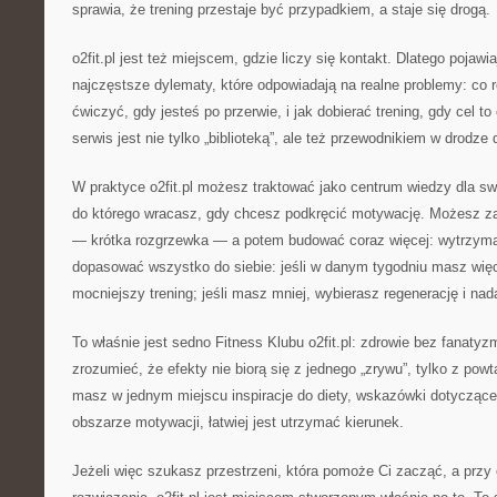
sprawia, że trening przestaje być przypadkiem, a staje się drogą.
o2fit.pl jest też miejscem, gdzie liczy się kontakt. Dlatego pojawia
najczęstsze dylematy, które odpowiadają na realne problemy: co ro
ćwiczyć, gdy jesteś po przerwie, i jak dobierać trening, gdy cel t
serwis jest nie tylko „biblioteką”, ale też przewodnikiem w drodze 
W praktyce o2fit.pl możesz traktować jako centrum wiedzy dla sw
do którego wracasz, gdy chcesz podkręcić motywację. Możesz 
— krótka rozgrzewka — a potem budować coraz więcej: wytrzym
dopasować wszystko do siebie: jeśli w danym tygodniu masz więce
mocniejszy trening; jeśli masz mniej, wybierasz regenerację i nad
To właśnie jest sedno Fitness Klubu o2fit.pl: zdrowie bez fanat
zrozumieć, że efekty nie biorą się z jednego „zrywu”, tylko z pow
masz w jednym miejscu inspiracje do diety, wskazówki dotyczące 
obszarze motywacji, łatwiej jest utrzymać kierunek.
Jeżeli więc szukasz przestrzeni, która pomoże Ci zacząć, a przy 