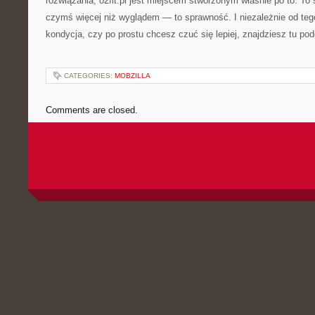
rozwiązania, o2fit.pl jest miejscem stworzonym właśnie po to. To 
czymś więcej niż wyglądem — to sprawność. I niezależnie od teg
kondycja, czy po prostu chcesz czuć się lepiej, znajdziesz tu pode
CATEGORIES:
MOBZILLA
Comments are closed.