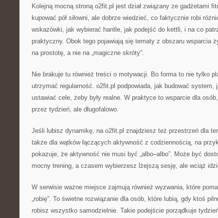
Kolejną mocną stroną o2fit.pl jest dział związany ze gadżetami fi
kupować pół siłowni, ale dobrze wiedzieć, co faktycznie robi różni
wskazówki, jak wybierać hantle, jak podejść do kettli, i na co pat
praktyczny. Obok tego pojawiają się tematy z obszaru wsparcia
na prostotę, a nie na „magiczne skróty”.
Nie brakuje tu również treści o motywacji. Bo forma to nie tylko pl
utrzymać regularność. o2fit.pl podpowiada, jak budować system, j
ustawiać cele, żeby były realne. W praktyce to wsparcie dla osób
przez tydzień, ale długofalowo.
Jeśli lubisz dynamikę, na o2fit.pl znajdziesz też przestrzeń dla te
także dla wątków łączących aktywność z codziennością, na przykł
pokazuje, że aktywność nie musi być „albo–albo”. Może być do
mocny trening, a czasem wybierzesz lżejszą sesję, ale wciąż idzi
W serwisie ważne miejsce zajmują również wyzwania, które pomag
„robię”. To świetne rozwiązanie dla osób, które lubią, gdy ktoś piln
robisz wszystko samodzielnie. Takie podejście porządkuje tydzień