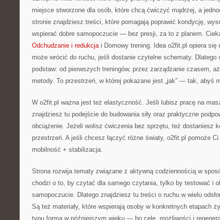
miejsce stworzone dla osób, które chcą ćwiczyć mądrzej, a jedno
stronie znajdziesz treści, które pomagają poprawić kondycję, wys
wspierać dobre samopoczucie — bez presji, za to z planem. Ciek
Odchudzanie i redukcja
i Domowy trening. Idea o2fit.pl opiera się
może wrócić do ruchu, jeśli dostanie czytelne schematy. Dlatego
podstaw: od pierwszych treningów, przez zarządzanie czasem, a
metody. To przestrzeń, w której pokazane jest „jak” — tak, abyś
W o2fit.pl ważna jest też elastyczność. Jeśli lubisz pracę na ma
znajdziesz tu podejście do budowania siły oraz praktyczne podpow
obciążenie. Jeżeli wolisz ćwiczenia bez sprzętu, też dostaniesz 
przestrzeń. A jeśli chcesz łączyć różne światy, o2fit.pl pomoże Ci
mobilność + stabilizacja.
Strona rozwija tematy związane z aktywną codziennością w sposób
chodzi o to, by czytać dla samego czytania, tylko by testować i 
samopoczucie. Dlatego znajdziesz tu treści o ruchu w wielu odsł
Są też materiały, które wspierają osoby w konkretnych etapach ż
typu forma w późniejszym wieku — bo cele, możliwości i regenerac