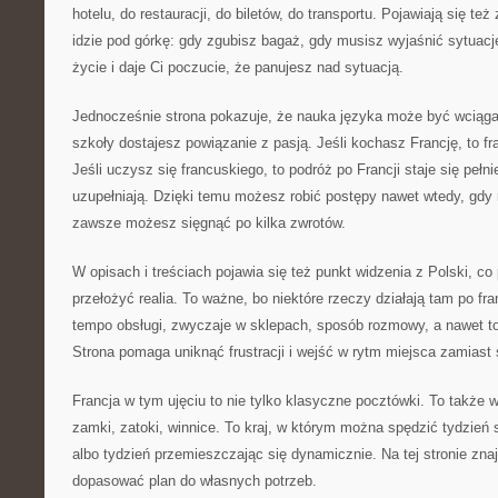
hotelu, do restauracji, do biletów, do transportu. Pojawiają się te
idzie pod górkę: gdy zgubisz bagaż, gdy musisz wyjaśnić sytuację
życie i daje Ci poczucie, że panujesz nad sytuacją.
Jednocześnie strona pokazuje, że nauka języka może być wciąga
szkoły dostajesz powiązanie z pasją. Jeśli kochasz Francję, to fra
Jeśli uczysz się francuskiego, to podróż po Francji staje się pełni
uzupełniają. Dzięki temu możesz robić postępy nawet wtedy, gd
zawsze możesz sięgnąć po kilka zwrotów.
W opisach i treściach pojawia się też punkt widzenia z Polski, 
przełożyć realia. To ważne, bo niektóre rzeczy działają tam po fr
tempo obsługi, zwyczaje w sklepach, sposób rozmowy, a nawet to,
Strona pomaga uniknąć frustracji i wejść w rytm miejsca zamiast 
Francja w tym ujęciu to nie tylko klasyczne pocztówki. To także wi
zamki, zatoki, winnice. To kraj, w którym można spędzić tydzień 
albo tydzień przemieszczając się dynamicznie. Na tej stronie zna
dopasować plan do własnych potrzeb.