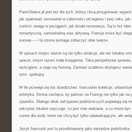
ParisGliwice.pl jest też dla tych, którzy chcą przygotować wyja
jak spakować sensownie w zależności od regionu i pory roku, jak
zwrócić uwagę w pociągach, jak działa rezerwacja. Są tu też idee
romantyczną, samodzielną oraz aktywną. Francja może być elega
surowa — i ta strona pomaga zobaczyć obie twarze.
W opisach miejsc ważne są nie tylko atrakcje, ale też lokalne sm
spacer, innym razem mała księgarnia. Taka perspektywa sprawia,
wyścigiem, a staje się historią. Zamiast szablonu dostajesz wari
rytm: spokojny.
W tle przewija się też dziedzictwo: francuskie kolekcje, urbanisty
estetyka. Strona zachęca, by patrzeć na Francję nie tylko jak na 
zjawisko. Dlatego obok rad typowo podróżniczych pojawiają się tr
odczytać lokalne zwyczaje: co jest mile widziane, a co może być
cenne dla osób, które nie chcą być tylko odwiedzającym, ale wol
Język francuski jest tu przedstawiany jako narzędzie podróżnika.