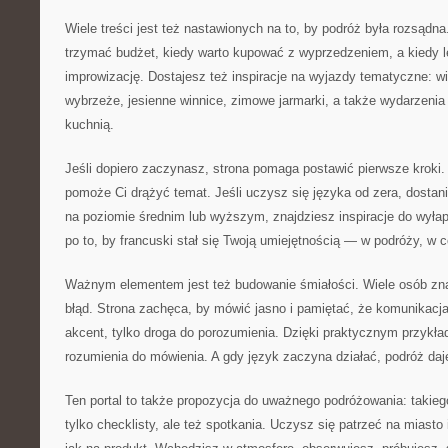
Wiele treści jest też nastawionych na to, by podróż była rozsądna
trzymać budżet, kiedy warto kupować z wyprzedzeniem, a kiedy le
improwizację. Dostajesz też inspiracje na wyjazdy tematyczne: wi
wybrzeże, jesienne winnice, zimowe jarmarki, a także wydarzenia 
kuchnią.
Jeśli dopiero zaczynasz, strona pomaga postawić pierwsze kroki. 
pomoże Ci drążyć temat. Jeśli uczysz się języka od zera, dostani
na poziomie średnim lub wyższym, znajdziesz inspiracje do wył
po to, by francuski stał się Twoją umiejętnością — w podróży, w c
Ważnym elementem jest też budowanie śmiałości. Wiele osób zna 
błąd. Strona zachęca, by mówić jasno i pamiętać, że komunikacja
akcent, tylko droga do porozumienia. Dzięki praktycznym przykład
rozumienia do mówienia. A gdy język zaczyna działać, podróż daje
Ten portal to także propozycja do uważnego podróżowania: takie
tylko checklisty, ale też spotkania. Uczysz się patrzeć na miasto 