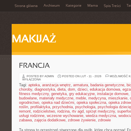
Archiwum
Kategorie
Mama
Ta
Strona główna
Spis Treści
MAKIJAŻ
FRANCJA
POSTED BY ADMIN
POSTED ON LUT - 11 - 2026
MOŻLIWOŚĆ 
WYŁĄCZONA
Tagi:
apteka
,
aranżacja wnętrz
,
armatura
,
badania genetyczne
,
bi
choroby
,
diagnostyka
,
dieta
,
dom
,
dzieci
,
edukacja domowa
,
egza
fitness medyczny
,
genetyka
,
gry edukacyjne
,
instalacje domowe
,
budowlane
,
materiały medyczne
,
meble
,
medycyna
,
mieszkanie
,
ogrodnictwo
,
opieka nad dziećmi
,
opieka społeczna
,
opieka zdrow
roślin
,
profilaktyka
,
przychodnia
,
psychologia
,
psychologia dzieci
remont
,
rodzicielstwo
,
rodzina
,
rtv agd
,
sprzęt medyczny
,
superfo
usługi rodzinne
,
wczesne wychowanie
,
wiedza medyczna
,
wodoci
zabawa
,
zajęcia dodatkowe
,
zdrowe żywienie
,
zdrowie
Ta strona to przestrzeń stworzone dla osób, które chcą poznać Fr