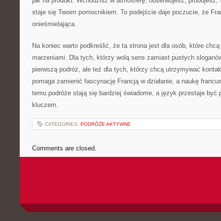
jak na produkt. Wchodzisz w atmosferę, obserwujesz, próbujesz, 
staje się Twoim pomocnikiem. To podejście daje poczucie, że Fran
onieśmielająca.
Na koniec warto podkreślić, że ta strona jest dla osób, które chcą
marzeniami. Dla tych, którzy wolą sens zamiast pustych sloganów.
pierwszą podróż, ale też dla tych, którzy chcą utrzymywać kontak
pomaga zamienić fascynację Francją w działanie, a naukę francus
temu podróże stają się bardziej świadome, a język przestaje być p
kluczem.
CATEGORIES:
PODRÓŻE AKTYWNE
Comments are closed.