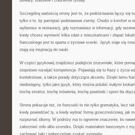
bulwary, brasserie i codzienne rytuały.
Szczególną wartością strony jest to, że podróżowanie łączy się t
tylko o to, by pamiętać podstawowe zwroty. Chodzi o komfort w r
wybierasz w restauracji, gdy rozmawiasz w informacji, gdy rezerw
kiedy chcesz wymienić kilka zdań z mieszkańcami i złapać lokal
francuskiego jest tu oparta o życiowe scenki. Język staje się mo
stają się inspiracją do nauki.
W części językowej znajdziesz podejście zrozumiałe, które pomag
stopniowo rozwijać kompetencje. Pojawiają się tu frazy z życia wz
kontekstowe, a także porady dotyczące akcentu. Dzięki temu franc
niedostępny, tylko jako język, który można polubić małymi kroka
trochę struktur, trochę mówienia, trochę powtórek i sporo tła oby
Strona pokazuje też, że francuski to nie tylko gramatyka, lecz ta
kiedy powiedzieć ty, a kiedy wybrać formę grzecznościową; jak m
rozpoznać idiomy. W podróży ma to ogromne znaczenie, bo nawet 
zabrzmieć miło albo szorstko. Dzięki materiałom tworzonym z myś
zachować takt i jednocześnie zyskać sympatię.