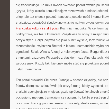
się francuskiego. To miks dwóch światów: podróżowania po Republ
języka, który ułatwia komunikację w rozmowach z mieszkańcami.
urlop, ale też chcesz poczuć francuską codzienność i komunikować
znajdziesz opowieści zbudowane właśnie na tym dwuosiowym pode
Francuska kultura i styl życia
i Kuchnia francuska. W centrum tej
praktycznie, ale też z klimatem. Znajdziesz tu opisy z miejsc kul
oczywistych. Paryż pojawia się jako punkt wyjścia, lecz równie w
różnorodności: wybrzeża Bretanii z klifami, normandzkie wybrzeż
ogrodami, Szlak Wina w Alzacji z kolorowych fasad, Burgundia z 
z rynkami, Lazurowe Wybrzeże z blaskiem, czy Alpy dla tych, kt
wypoczynek. Każdy taki kierunek może stać się projektem podr
i stylu zwiedzania.
Ten portal prowadzi Cię przez Francję w sposób czytelny, ale bez
faktów dostajesz wskazówki: jak ułożyć trasę, kiedy wylecieć, co
znaleźć spokojniejsze miejsca, gdzie spróbować lokalnych smakó
pociągiem, metrem, tramwajem czy autem. To także przestrzeń dl
odczuwać Francję poprzez smaki: croissanty, deski serów, winne t