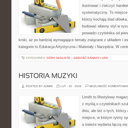
ilustrować i ćwiczyć handwr
systematyczny. To miejsce 
którzy kochają ślad ołówka,
budować własny styl w rysu
prowadzi czytelnika od pie
kroki, aż po bardziej wymagające tematy związane z układem i est
kategorie to Edukacja Artystyczna i Materiały i Narzędzia. W cent
CATEGORIES:
GÓRY SKALISTE – DZIKOŚĆ KANADY I USA
HISTORIA MUZYKI
POSTED BY ADMIN
LUT - 20 - 2026
MOŻLIWOŚĆ KOMENTOWA
Limith to lifestylowy maga
z myślą o czytelnikach szu
dniu, ale też o tych, którz
miejsce, w którym rytmy sp
a świeże wydania łączą się