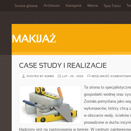
Archiwum
Kategorie
Mama
Ta
Strona główna
Spis Treści
MAKIJAŻ
CASE STUDY I REALIZACJE
POSTED BY ADMIN
LUT - 26 - 2026
MOŻLIWOŚĆ KOMENTOWA
Ta strona to specjalistyc
gospodarki wodnej oraz sy
Została pomyślana jako wsp
wykonawców, którzy chcą 
w obszarze wody, ścieków i
prowadzone w duchu inżynier
kładziony jest na zastosowania w terenie. W centrum zainteresow