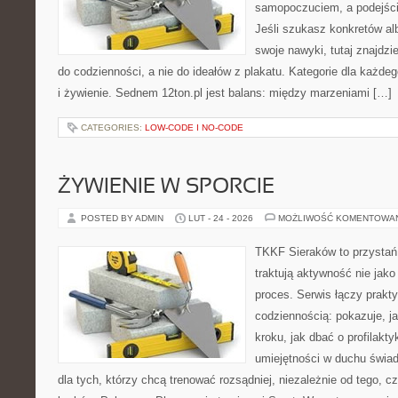
samopoczuciem, a podejście
Jeśli szukasz konkretów a
swoje nawyki, tutaj znajd
do codzienności, a nie do ideałów z plakatu. Kategorie dla każdeg
i żywienie. Sednem 12ton.pl jest balans: między marzeniami […]
CATEGORIES:
LOW-CODE I NO-CODE
ŻYWIENIE W SPORCIE
POSTED BY ADMIN
LUT - 24 - 2026
MOŻLIWOŚĆ KOMENTOWA
TKKF Sieraków to przystań i
traktują aktywność nie jako
proces. Serwis łączy prakt
codziennością: pokazuje, j
kroku, jak dbać o profilakty
umiejętności w duchu świad
dla tych, którzy chcą trenować rozsądniej, niezależnie od tego, c