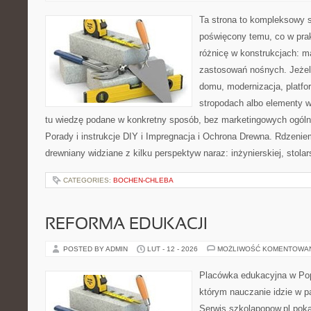
Ta strona to kompleksowy 
poświęcony temu, co w prak
różnicę w konstrukcjach: m
zastosowań nośnych. Jeżeli
domu, modernizacja, platfo
stropodach albo elementy 
tu wiedzę podane w konkretny sposób, bez marketingowych ogóln
Porady i instrukcje DIY i Impregnacja i Ochrona Drewna. Rdzeniem
drewniany widziane z kilku perspektyw naraz: inżynierskiej, stolar
CATEGORIES:
BOCHEN-CHLEBA
REFORMA EDUKACJI
POSTED BY ADMIN
LUT - 12 - 2026
MOŻLIWOŚĆ KOMENTOWA
Placówka edukacyjna w Pop
którym nauczanie idzie w 
Serwis szkolapopow.pl pok