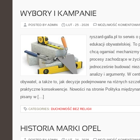
WYBORY I KAMPANIE
POSTED BY ADMIN
LUT - 25 - 2026
MOŻLIWOŚĆ KOMENTOWA
ryszard-galla.pl to serwis o 
edukacji obywatelskiej. To 
chcą ogarniać mechanizmy p
procesy zachodzące w życi
jednocześnie budować nieza
analizy i argumenty. W cen
obywatel, a także to, jak decyzje podejmowane na różnych szczeb
praktyczne konsekwencje. Nowości na stronie Polityka międzynaro
pisany w […]
CATEGORIES:
DUCHOWOŚĆ BEZ RELIGII
HISTORIA MARKI OPEL
POSTED BY ADMIN
LUT - 24 - 2026
MOŻLIWOŚĆ KOMENTOWA