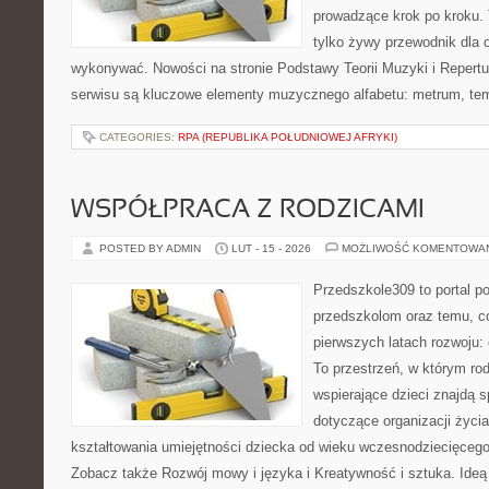
prowadzące krok po kroku. T
tylko żywy przewodnik dla o
wykonywać. Nowości na stronie Podstawy Teorii Muzyki i Repertua
serwisu są kluczowe elementy muzycznego alfabetu: metrum, te
CATEGORIES:
RPA (REPUBLIKA POŁUDNIOWEJ AFRYKI)
WSPÓŁPRACA Z RODZICAMI
POSTED BY ADMIN
LUT - 15 - 2026
MOŻLIWOŚĆ KOMENTOWA
Przedszkole309 to portal 
przedszkolom oraz temu, c
pierwszych latach rozwoju:
To przestrzeń, w którym r
wspierające dzieci znajdą s
dotyczące organizacji życi
kształtowania umiejętności dziecka od wieku wczesnodziecięcego 
Zobacz także Rozwój mowy i języka i Kreatywność i sztuka. Ideą