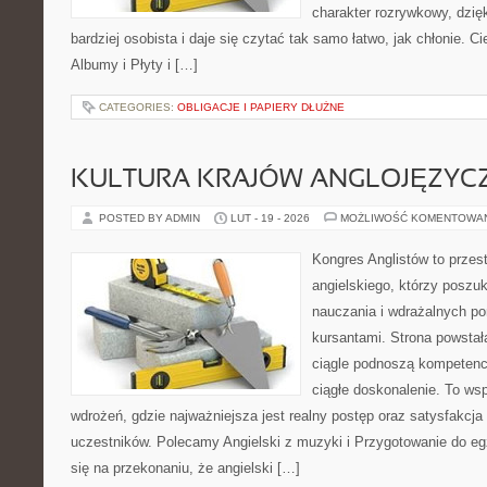
charakter rozrywkowy, dzię
bardziej osobista i daje się czytać tak samo łatwo, jak chłonie. C
Albumy i Płyty i […]
CATEGORIES:
OBLIGACJE I PAPIERY DŁUŻNE
KULTURA KRAJÓW ANGLOJĘZYC
POSTED BY ADMIN
LUT - 19 - 2026
MOŻLIWOŚĆ KOMENTOWA
Kongres Anglistów to przest
angielskiego, którzy poszu
nauczania i wdrażalnych p
kursantami. Strona powstał
ciągle podnoszą kompetencj
ciągłe doskonalenie. To wspó
wdrożeń, gdzie najważniejsza jest realny postęp oraz satysfakcja 
uczestników. Polecamy Angielski z muzyki i Przygotowanie do eg
się na przekonaniu, że angielski […]