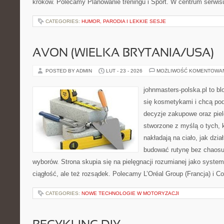
kroków. Polecamy Planowanie treningu i Sport. W centrum serwisu
CATEGORIES:
HUMOR, PARODIA I LEKKIE SESJE
AVON (WIELKA BRYTANIA/USA)
POSTED BY ADMIN
LUT - 23 - 2026
MOŻLIWOŚĆ KOMENTOWA
johnmasters-polska.pl to blo
się kosmetykami i chcą po
decyzje zakupowe oraz piel
stworzone z myślą o tych, k
nakładają na ciało, jak dzia
budować rutynę bez chaos
wyborów. Strona skupia się na pielęgnacji rozumianej jako system
ciągłość, ale też rozsądek. Polecamy L’Oréal Group (Francja) i Co
CATEGORIES:
NOWE TECHNOLOGIE W MOTORYZACJI