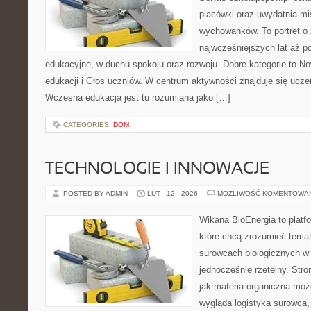
placówki oraz uwydatnia mis
wychowanków. To portret o
najwcześniejszych lat aż p
edukacyjne, w duchu spokoju oraz rozwoju. Dobre kategorie to N
edukacji i Głos uczniów. W centrum aktywności znajduje się uczeń
Wczesna edukacja jest tu rozumiana jako […]
CATEGORIES:
DOM
TECHNOLOGIE I INNOWACJE
POSTED BY ADMIN
LUT - 12 - 2026
MOŻLIWOŚĆ KOMENTOWA
Wikana BioEnergia to platf
które chcą zrozumieć temat 
surowcach biologicznych w
jednocześnie rzetelny. Str
jak materia organiczna moż
wygląda logistyka surowca,