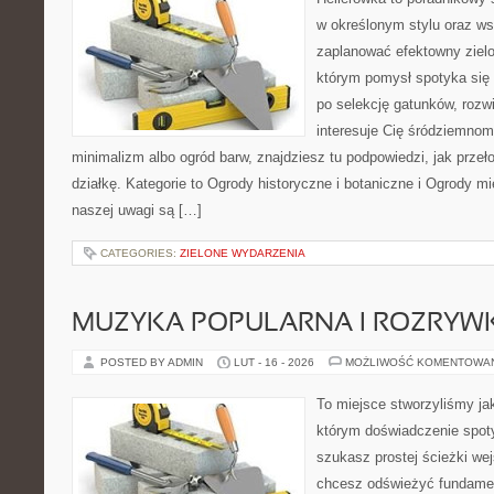
w określonym stylu oraz w
zaplanować efektowny zielo
którym pomysł spotyka się z
po selekcję gatunków, rozwi
interesuje Cię śródziemno
minimalizm albo ogród barw, znajdziesz tu podpowiedzi, jak przeł
działkę. Kategorie to Ogrody historyczne i botaniczne i Ogrody mi
naszej uwagi są […]
CATEGORIES:
ZIELONE WYDARZENIA
MUZYKA POPULARNA I ROZRY
POSTED BY ADMIN
LUT - 16 - 2026
MOŻLIWOŚĆ KOMENTOWA
To miejsce stworzyliśmy ja
którym doświadczenie spoty
szukasz prostej ścieżki we
chcesz odświeżyć fundament