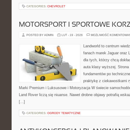
CATEGORIES:
CHEVROLET
MOTORSPORT I SPORTOWE KORZ
POSTED BY ADMIN
LUT - 19 - 2026
MOŻLIWOŚĆ KOMENTOWA
Landworld to centrum wied
fanach marek Jaguar oraz L
dla tych, którzy chcą dokła
auta klasy wyższej. Strona
fundamentów po techniczne
praktykę z ciekawostkami r
Marki Premium i Luksusowe i Motoryzacja W świecie samochodów
Land Rover liczą się niuanse. Nawet drobne objawy potrafią wsk
[…]
CATEGORIES:
OGRODY TEMATYCZNE