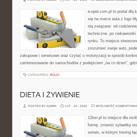
e-opel.com.pl to portal dla 
się na marce auta z logo b
nią związane: od codziennej
techniczne, po ciekawostki
rynku. To miejsce stworzone
zrozumieć swoje auto, pode
zakupowe i serwisowe oraz czytać o motoryzacji w sposób konkre
zainteresowanie do samochodów z podejściem „na co dzień”, gdzie
CATEGORIES:
ROLKI
DIETA I ŻYWIENIE
POSTED BY ADMIN
LUT - 24 - 2026
MOŻLIWOŚĆ KOMENTOWA
12ton.pl to miejsce dla osó
formę, zmienić sylwetkę ora
serwis, w którym trening łą