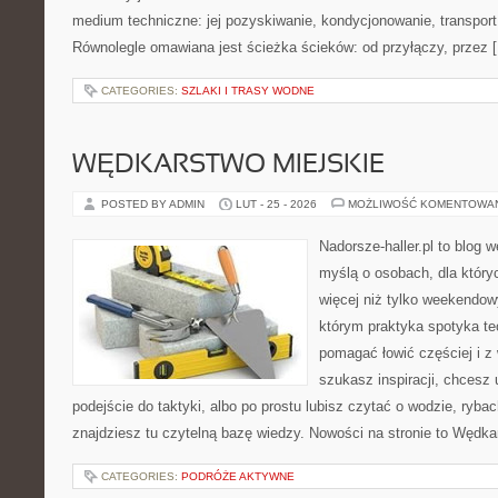
medium techniczne: jej pozyskiwanie, kondycjonowanie, transport 
Równolegle omawiana jest ścieżka ścieków: od przyłączy, przez 
CATEGORIES:
SZLAKI I TRASY WODNE
WĘDKARSTWO MIEJSKIE
POSTED BY ADMIN
LUT - 25 - 2026
MOŻLIWOŚĆ KOMENTOWA
Nadorsze-haller.pl to blog w
myślą o osobach, dla który
więcej niż tylko weekendo
którym praktyka spotyka te
pomagać łowić częściej i z 
szukasz inspiracji, chcesz
podejście do taktyki, albo po prostu lubisz czytać o wodzie, rybac
znajdziesz tu czytelną bazę wiedzy. Nowości na stronie to Węd
CATEGORIES:
PODRÓŻE AKTYWNE