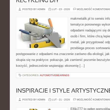
RECYKLING DIY
POSTED BY ADMIN
LUT - 23 - 2026
MOŻLIWOŚĆ KOMENTOWA
makmetalik.pl to serwis in
tematyce ponownego wykorz
odpadami nadającymi się d
osób i firm, które chcą lepi
metali, jak przygotować od
przebiega proces sortowani
postępowanie z odpadami ma znaczenie zarówno dla ekologii, jak i
skupia się na praktyce: pokazuje, jak zamienić pozornie bezużyt
korzyść, jednocześnie wspierając ekonomię […]
CATEGORIES:
AUTOMOTIVEBEARINGS
INSPIRACJE I STYLE ARTYSTYCZN
POSTED BY ADMIN
LUT - 21 - 2026
MOŻLIWOŚĆ KOMENTOWA
Elfiki777 to pełen pomysłów