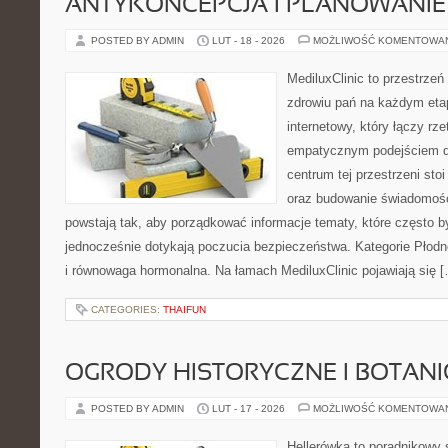
ANTYKONCEPCJA I PLANOWANIE
POSTED BY ADMIN
LUT - 18 - 2026
MOŻLIWOŚĆ KOMENTOWA
MediluxClinic to przestrzeń
zdrowiu pań na każdym etap
internetowy, który łączy rz
empatycznym podejściem d
centrum tej przestrzeni st
oraz budowanie świadomośc
powstają tak, aby porządkować informacje tematy, które często 
jednocześnie dotykają poczucia bezpieczeństwa. Kategorie Płodn
i równowaga hormonalna. Na łamach MediluxClinic pojawiają się 
CATEGORIES:
THAIFUN
OGRODY HISTORYCZNE I BOTAN
POSTED BY ADMIN
LUT - 17 - 2026
MOŻLIWOŚĆ KOMENTOWA
Hellerówka to poradnikowy