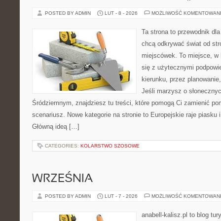
POSTED BY ADMIN
LUT - 8 - 2026
MOŻLIWOŚĆ KOMENTOWAN
Ta strona to przewodnik dla
chcą odkrywać świat od st
miejscówek. To miejsce, w
się z użytecznymi podpowi
kierunku, przez planowanie
Jeśli marzysz o słoneczn
Śródziemnym, znajdziesz tu treści, które pomogą Ci zamienić p
scenariusz. Nowe kategorie na stronie to Europejskie raje piasku 
Główną ideą […]
CATEGORIES:
KOLARSTWO SZOSOWE
WRZEŚNIA
POSTED BY ADMIN
LUT - 7 - 2026
MOŻLIWOŚĆ KOMENTOWAN
anabell-kalisz.pl to blog t