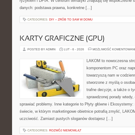
ryzykiem i DPIA. W centrum tematyki znajdują się współczesne s
danych: podstawa prawna, konkretne […]
CATEGORIES:
DIY – ZRÓB TO SAM W DOMU
KARTY GRAFICZNE (GPU)
POSTED BY ADMIN
LUT - 6 - 2026
MOŻLIWOŚĆ KOMENTOWAN
LAKOM to nowoczesna str
komponentom PC oraz napr
towarzyszą nam w codzienn
stworzone z myślą o osoba
trafne decyzje, a także o ty
sprawdzonej porady wtedy,
sprawiać problemy. Inne kategorie to Płyty główne i Ekosystemy: 
świecie, w którym marketingowe obietnice potrafią zmylić, LAKOM
uczciwość. Zamiast pustych sloganów dostajesz […]
CATEGORIES:
ROZWÓJ NIEMOWLĄT