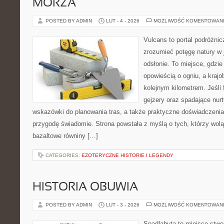
MORZA
POSTED BY ADMIN
LUT - 4 - 2026
MOŻLIWOŚĆ KOMENTOWAN
Vulcans to portal podróżnic
zrozumieć potęgę natury w j
odsłonie. To miejsce, gdzie
opowieścią o ogniu, a kraj
kolejnym kilometrem. Jeśli 
gejzery oraz spadające nurt
wskazówki do planowania tras, a także praktyczne doświadczenia
przygodę świadomie. Strona powstała z myślą o tych, którzy wol
bazaltowe równiny […]
CATEGORIES:
EZOTERYCZNE HISTORIE I LEGENDY
HISTORIA OBUWIA
POSTED BY ADMIN
LUT - 3 - 2026
MOŻLIWOŚĆ KOMENTOWAN
Spadlabuta to miejsce stwo