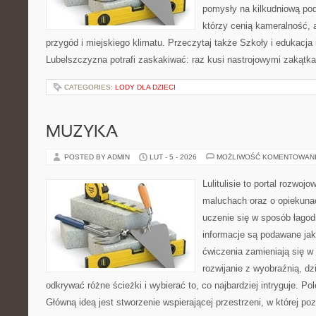
pomysły na kilkudniową podr
którzy cenią kameralność, a
przygód i miejskiego klimatu. Przeczytaj także Szkoły i edukacja 
Lubelszczyzna potrafi zaskakiwać: raz kusi nastrojowymi zakątk
CATEGORIES:
LODY DLA DZIECI
MUZYKA
POSTED BY ADMIN
LUT - 5 - 2026
MOŻLIWOŚĆ KOMENTOWAN
Lulitulisie to portal rozwoj
maluchach oraz o opiekuna
uczenie się w sposób łagod
informacje są podawane jak
ćwiczenia zamieniają się w
rozwijanie z wyobraźnią, d
odkrywać różne ścieżki i wybierać to, co najbardziej intryguje. Pol
Główną ideą jest stworzenie wspierającej przestrzeni, w której p