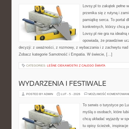
Lovsy.pl to zakątek pełne 
przenika się z rutyną i zam
pamiątkę serca. To portal dl
konkretnych, którzy chcą p
Lovsy.pl nie gra na idealną
opowiada, że prawdziwe ucz
decyzji: z uważności, z rozmowy, z wybaczania i z zachwytu nad
Zobacz kategorie Samotność i Empatia. W świecie, […]
CATEGORIES:
LEŚNE CIEKAWOSTKI Z CAŁEGO ŚWIATA
WYDARZENIA I FESTIWALE
POSTED BY ADMIN
LUT - 5 - 2026
MOŻLIWOŚĆ KOMENTOWAN
To serwis o turystyce po L
myślą o osobach, które lubi
chcą układać wyjazdy w sp
tu opisy ścieżek, inspiracj