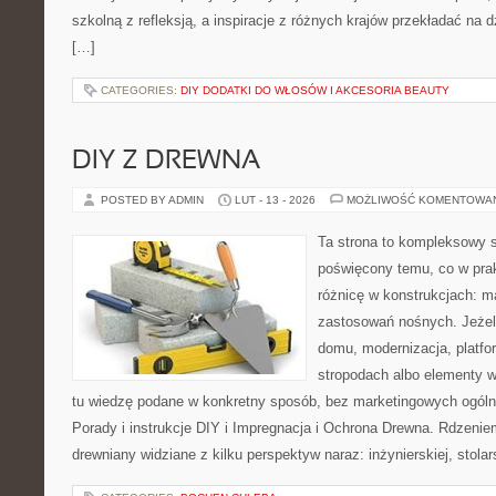
szkolną z refleksją, a inspiracje z różnych krajów przekładać na
[…]
CATEGORIES:
DIY DODATKI DO WŁOSÓW I AKCESORIA BEAUTY
DIY Z DREWNA
POSTED BY ADMIN
LUT - 13 - 2026
MOŻLIWOŚĆ KOMENTOWA
Ta strona to kompleksowy 
poświęcony temu, co w prak
różnicę w konstrukcjach: m
zastosowań nośnych. Jeżeli
domu, modernizacja, platfo
stropodach albo elementy 
tu wiedzę podane w konkretny sposób, bez marketingowych ogóln
Porady i instrukcje DIY i Impregnacja i Ochrona Drewna. Rdzeniem
drewniany widziane z kilku perspektyw naraz: inżynierskiej, stolar