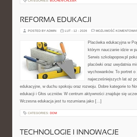
CATEGORIES:
BOCHEN-CHLEBA
REFORMA EDUKACJI
POSTED BY ADMIN
LUT - 12 - 2026
MOŻLIWOŚĆ KOMENTOWA
Placówka edukacyjna w Pop
którym nauczanie idzie w 
Serwis szkolapopow.pl pok
placówki oraz uwydatnia mis
wychowanków. To portret o
najwcześniejszych lat aż p
edukacyjne, w duchu spokoju oraz rozwoju. Dobre kategorie to N
edukacji i Głos uczniów. W centrum aktywności znajduje się uczeń
Wczesna edukacja jest tu rozumiana jako […]
CATEGORIES:
DOM
TECHNOLOGIE I INNOWACJE