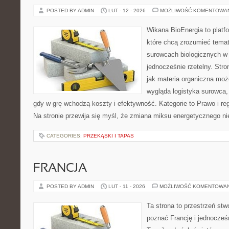
POSTED BY ADMIN
LUT - 12 - 2026
MOŻLIWOŚĆ KOMENTOWA
Wikana BioEnergia to platf
które chcą zrozumieć temat 
surowcach biologicznych w
jednocześnie rzetelny. Str
jak materia organiczna moż
wygląda logistyka surowca,
gdy w grę wchodzą koszty i efektywność. Kategorie to Prawo i regu
Na stronie przewija się myśl, że zmiana miksu energetycznego ni
CATEGORIES:
PRZEKĄSKI I TAPAS
FRANCJA
POSTED BY ADMIN
LUT - 11 - 2026
MOŻLIWOŚĆ KOMENTOWA
Ta strona to przestrzeń stw
poznać Francję i jednocześ