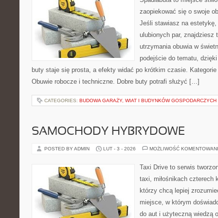
zaopiekować się o swoje o
Jeśli stawiasz na estetykę,
ulubionych par, znajdziesz
utrzymania obuwia w świet
podejście do tematu, dzięk
buty staje się prosta, a efekty widać po krótkim czasie. Kategorie
Obuwie robocze i techniczne. Dobre buty potrafi służyć […]
CATEGORIES:
BUDOWA GARAŻY, WIAT I BUDYNKÓW GOSPODARCZYCH
SAMOCHODY HYBRYDOWE
POSTED BY ADMIN
LUT - 3 - 2026
MOŻLIWOŚĆ KOMENTOWAN
Taxi Drive to serwis tworz
taxi, miłośnikach czterech 
którzy chcą lepiej zrozumi
miejsce, w którym doświadc
do aut i użyteczną wiedzą 