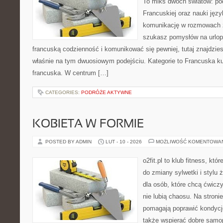
To miks dwóch światów: po
Francuskiej oraz nauki języ
komunikację w rozmowach 
szukasz pomysłów na urlop
francuską codzienność i komunikować się pewniej, tutaj znajdzi
właśnie na tym dwuosiowym podejściu. Kategorie to Francuska kult
francuska. W centrum […]
CATEGORIES:
PODRÓŻE AKTYWNE
KOBIETA W FORMIE
POSTED BY ADMIN
LUT - 10 - 2026
MOŻLIWOŚĆ KOMENTOWA
o2fit.pl to klub fitness, któ
do zmiany sylwetki i stylu 
dla osób, które chcą ćwicz
nie lubią chaosu. Na stronie
pomagają poprawić kondycj
także wspierać dobre samop