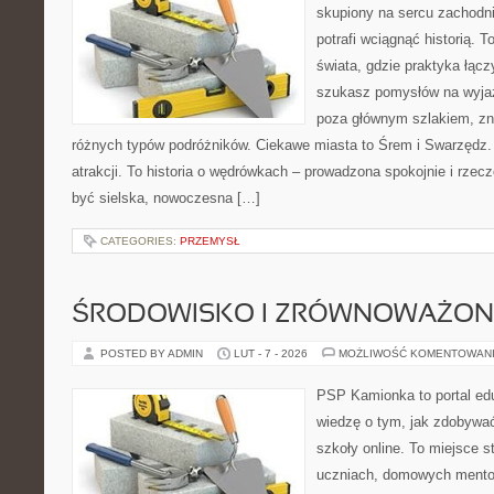
skupiony na sercu zachodnie
potrafi wciągnąć historią. 
świata, gdzie praktyka łączy
szukasz pomysłów na wyjaz
poza głównym szlakiem, zna
różnych typów podróżników. Ciekawe miasta to Śrem i Swarzędz. T
atrakcji. To historia o wędrówkach – prowadzona spokojnie i rzecz
być sielska, nowoczesna […]
CATEGORIES:
PRZEMYSŁ
ŚRODOWISKO I ZRÓWNOWAŻON
POSTED BY ADMIN
LUT - 7 - 2026
MOŻLIWOŚĆ KOMENTOWAN
PSP Kamionka to portal edu
wiedzę o tym, jak zdobywa
szkoły online. To miejsce 
uczniach, domowych mentor