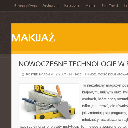
Archiwum
Kategorie
Mama
Ta
Strona główna
Spis Treści
MAKIJAŻ
NOWOCZESNE TECHNOLOGIE W 
POSTED BY ADMIN
LUT - 14 - 2026
MOŻLIWOŚĆ KOMENTOWA
To niezależny magazyn poś
krajowym, unijnym oraz św
osobach, które chcą rozumie
tylko „tu i teraz”, ale równ
jak zmieniają się programy,
młodzieży, oczekiwania naj
nauczycieli oraz priorytety instytucji. To miejsce stworzone po to