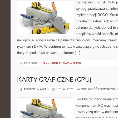
Kompendium po GDPR to pla
wymogi przetwarzania infor
implementacji RODO. Stron
o realnych sytuacjach w fi
ochronę danych. Jej cel to u
przepisów w taki sposób, a
na błędy, a jednocześnie czytelne dla zespołów. Polecamy Prawo
ryzykiem i DPIA. W centrum tematyki znajdują się współczesne s
danych: podstawa prawna, konkretne […]
CATEGORIES:
DIY – ZRÓB TO SAM W DOMU
KARTY GRAFICZNE (GPU)
POSTED BY ADMIN
LUT - 6 - 2026
MOŻLIWOŚĆ KOMENTOWAN
LAKOM to nowoczesna str
komponentom PC oraz napr
towarzyszą nam w codzienn