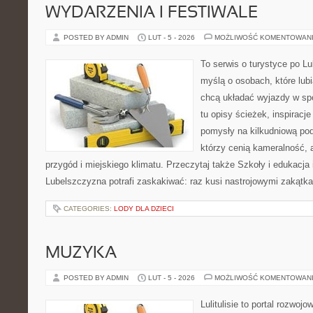
WYDARZENIA I FESTIWALE
POSTED BY ADMIN
LUT - 5 - 2026
MOŻLIWOŚĆ KOMENTOWAN
To serwis o turystyce po L
myślą o osobach, które lubi
chcą układać wyjazdy w sp
tu opisy ścieżek, inspiracj
pomysły na kilkudniową podr
którzy cenią kameralność, a
przygód i miejskiego klimatu. Przeczytaj także Szkoły i edukacja 
Lubelszczyzna potrafi zaskakiwać: raz kusi nastrojowymi zakątk
CATEGORIES:
LODY DLA DZIECI
MUZYKA
POSTED BY ADMIN
LUT - 5 - 2026
MOŻLIWOŚĆ KOMENTOWAN
Lulitulisie to portal rozwoj