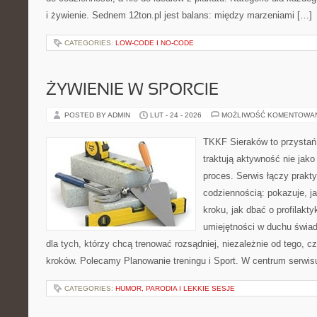
i żywienie. Sednem 12ton.pl jest balans: między marzeniami […]
CATEGORIES:
LOW-CODE I NO-CODE
ŻYWIENIE W SPORCIE
POSTED BY ADMIN
LUT - 24 - 2026
MOŻLIWOŚĆ KOMENTOWA
TKKF Sieraków to przystań i
traktują aktywność nie jako
proces. Serwis łączy prakt
codziennością: pokazuje, j
kroku, jak dbać o profilakty
umiejętności w duchu świad
dla tych, którzy chcą trenować rozsądniej, niezależnie od tego, c
kroków. Polecamy Planowanie treningu i Sport. W centrum serwisu
CATEGORIES:
HUMOR, PARODIA I LEKKIE SESJE