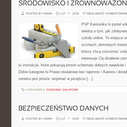
ŚRODOWISKO I ZRÓWNOWAŻON
POSTED BY ADMIN
LUT - 7 - 2026
MOŻLIWOŚĆ KOMENTOWAN
PSP Kamionka to portal edu
wiedzę o tym, jak zdobywa
szkoły online. To miejsce 
uczniach, domowych mentor
którzy chcą zrozumieć codz
interesuje Cię działanie za
tu instrukcje, które pokazują proste schematy dobrych nawyków 
Dobre kategorie to Prawo oświatowe bez tajemnic i Kariera i dor
serwisu jest prosta: wspierać w przejściu […]
CATEGORIES:
PORADNIK ZAKUPOWY
BEZPIECZEŃSTWO DANYCH
POSTED BY ADMIN
LUT - 7 - 2026
MOŻLIWOŚĆ KOMENTOWAN