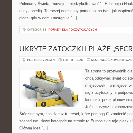
Polecamy Święta, tradycje i międzykulturowość i Edukacja i Nauk
encyklopedią. To raczej codzienny pomocnik po tym, jak wspierać
płacz, gdy w domu następuje […]
CATEGORIES:
PORADY DLA POCZĄTKUJĄCYCH
UKRYTE ZATOCZKI I PLAŻE „SECR
POSTED BY ADMIN
LUT - 8 - 2026
MOŻLIWOŚĆ KOMENTOWAN
Ta strona to przewodnik dla
chcą odkrywać świat od st
miejscówek. To miejsce, w
się z użytecznymi podpowi
kierunku, przez planowanie
Jeśli marzysz o słoneczn
Śródziemnym, znajdziesz tu treści, które pomogą Ci zamienić p
scenariusz. Nowe kategorie na stronie to Europejskie raje piasku 
Główną ideą […]