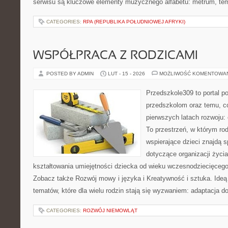
serwisu są kluczowe elementy muzycznego alfabetu: metrum, te
CATEGORIES:
RPA (REPUBLIKA POŁUDNIOWEJ AFRYKI)
WSPÓŁPRACA Z RODZICAMI
POSTED BY ADMIN
LUT - 15 - 2026
MOŻLIWOŚĆ KOMENTOWA
Przedszkole309 to portal 
przedszkolom oraz temu, c
pierwszych latach rozwoju:
To przestrzeń, w którym r
wspierające dzieci znajdą s
dotyczące organizacji życi
kształtowania umiejętności dziecka od wieku wczesnodziecięcego 
Zobacz także Rozwój mowy i języka i Kreatywność i sztuka. Ideą
tematów, które dla wielu rodzin stają się wyzwaniem: adaptacja d
CATEGORIES:
ROZWÓJ NIEMOWLĄT