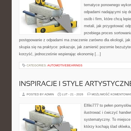
tematyce ponownego wykorz
odpadami nadającymi się d
osób i firm, które chcą lepi
metali, jak przygotować od
przebiega proces sortowani
postępowanie z odpadami ma znaczenie zarówno dla ekologii, jak i
skupia się na praktyce: pokazuje, jak zamienić pozornie bezużyt
korzyść, jednocześnie wspierając ekonomię […]
CATEGORIES:
AUTOMOTIVEBEARINGS
INSPIRACJE I STYLE ARTYSTYCZN
POSTED BY ADMIN
LUT - 21 - 2026
MOŻLIWOŚĆ KOMENTOWA
Elfiki777 to pełen pomysłów
ilustrować i ćwiczyć handwr
systematyczny. To miejsce 
którzy kochają ślad ołówka,