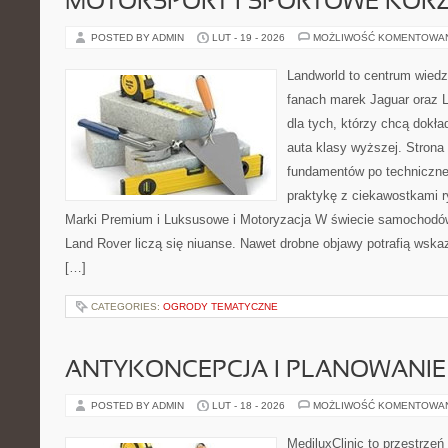
MOTORSPORT I SPORTOWE KORZ
POSTED BY ADMIN
LUT - 19 - 2026
MOŻLIWOŚĆ KOMENTOWA
Landworld to centrum wied
fanach marek Jaguar oraz L
dla tych, którzy chcą dokła
auta klasy wyższej. Strona
fundamentów po techniczne
praktykę z ciekawostkami r
Marki Premium i Luksusowe i Motoryzacja W świecie samochodów
Land Rover liczą się niuanse. Nawet drobne objawy potrafią wsk
[…]
CATEGORIES:
OGRODY TEMATYCZNE
ANTYKONCEPCJA I PLANOWANIE
POSTED BY ADMIN
LUT - 18 - 2026
MOŻLIWOŚĆ KOMENTOWA
MediluxClinic to przestrzeń