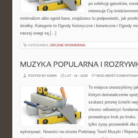
po selekcję gatunków, rozwi
interesuje Cię śródziemno
minimalizm albo ogród barw, znajdziesz tu podpowiedzi, jak przeł
działkę. Kategorie to Ogrody historyczne i botaniczne i Ogrody mi
naszej uwagi są […]
CATEGORIES:
ZIELONE WYDARZENIA
MUZYKA POPULARNA I ROZRY
POSTED BY ADMIN
LUT - 16 - 2026
MOŻLIWOŚĆ KOMENTOWA
To miejsce stworzyliśmy ja
którym doświadczenie spoty
szukasz prostej ścieżki we
chcesz odświeżyć fundament
prowadzące krok po kroku. T
tylko żywy przewodnik dla o
wykonywać. Nowości na stronie Podstawy Teorii Muzyki i Repertua