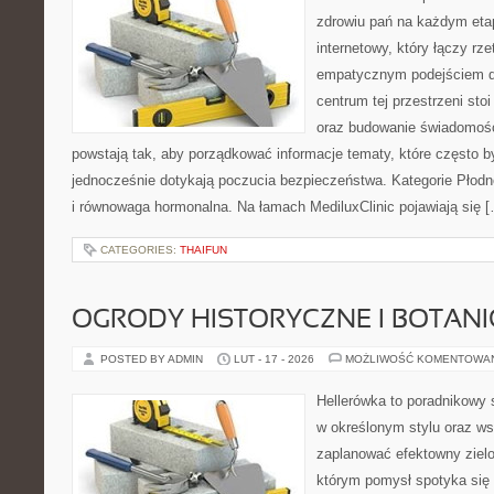
zdrowiu pań na każdym etap
internetowy, który łączy rz
empatycznym podejściem d
centrum tej przestrzeni st
oraz budowanie świadomośc
powstają tak, aby porządkować informacje tematy, które często 
jednocześnie dotykają poczucia bezpieczeństwa. Kategorie Płodn
i równowaga hormonalna. Na łamach MediluxClinic pojawiają się 
CATEGORIES:
THAIFUN
OGRODY HISTORYCZNE I BOTAN
POSTED BY ADMIN
LUT - 17 - 2026
MOŻLIWOŚĆ KOMENTOWA
Hellerówka to poradnikowy
w określonym stylu oraz w
zaplanować efektowny zielo
którym pomysł spotyka się z