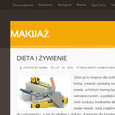
Archiwum
Kategorie
Mama
Ta
Strona główna
Spis Treści
MAKIJAŻ
DIETA I ŻYWIENIE
POSTED BY ADMIN
LUT - 24 - 2026
MOŻLIWOŚĆ KOMENTOWA
12ton.pl to miejsce dla osó
formę, zmienić sylwetkę ora
serwis, w którym trening łą
samopoczuciem, a podejście
Jeśli szukasz konkretów a
swoje nawyki, tutaj znajd
do codzienności, a nie do ideałów z plakatu. Kategorie dla każdeg