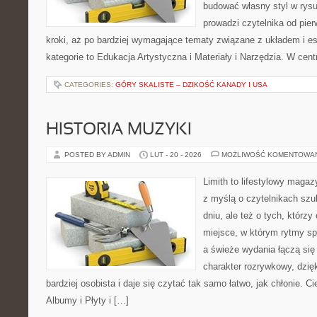
budować własny styl w rysu
prowadzi czytelnika od pie
kroki, aż po bardziej wymagające tematy związane z układem i est
kategorie to Edukacja Artystyczna i Materiały i Narzędzia. W cent
CATEGORIES:
GÓRY SKALISTE – DZIKOŚĆ KANADY I USA
HISTORIA MUZYKI
POSTED BY ADMIN
LUT - 20 - 2026
MOŻLIWOŚĆ KOMENTOWA
Limith to lifestylowy maga
z myślą o czytelnikach szu
dniu, ale też o tych, którz
miejsce, w którym rytmy sp
a świeże wydania łączą się
charakter rozrywkowy, dzię
bardziej osobista i daje się czytać tak samo łatwo, jak chłonie. C
Albumy i Płyty i […]