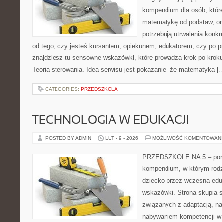
kompendium dla osób, któr
matematykę od podstaw, ora
potrzebują utrwalenia konk
od tego, czy jesteś kursantem, opiekunem, edukatorem, czy po 
znajdziesz tu sensowne wskazówki, które prowadzą krok po kroku
Teoria sterowania. Ideą serwisu jest pokazanie, że matematyka [
CATEGORIES:
PRZEDSZKOLA
TECHNOLOGIA W EDUKACJI
POSTED BY ADMIN
LUT - 9 - 2026
MOŻLIWOŚĆ KOMENTOWAN
PRZEDSZKOLE NA 5 – porta
kompendium, w którym rodz
dziecko przez wczesną edu
wskazówki. Strona skupia s
związanych z adaptacją, nas
nabywaniem kompetencji w