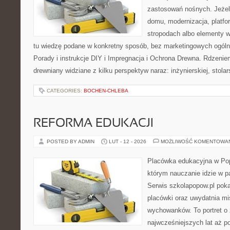
zastosowań nośnych. Jeżeli
domu, modernizacja, platfo
stropodach albo elementy 
tu wiedzę podane w konkretny sposób, bez marketingowych ogóln
Porady i instrukcje DIY i Impregnacja i Ochrona Drewna. Rdzeniem
drewniany widziane z kilku perspektyw naraz: inżynierskiej, stolar
CATEGORIES:
BOCHEN-CHLEBA
REFORMA EDUKACJI
POSTED BY ADMIN
LUT - 12 - 2026
MOŻLIWOŚĆ KOMENTOWA
Placówka edukacyjna w Pop
którym nauczanie idzie w 
Serwis szkolapopow.pl pok
placówki oraz uwydatnia mis
wychowanków. To portret o
najwcześniejszych lat aż p