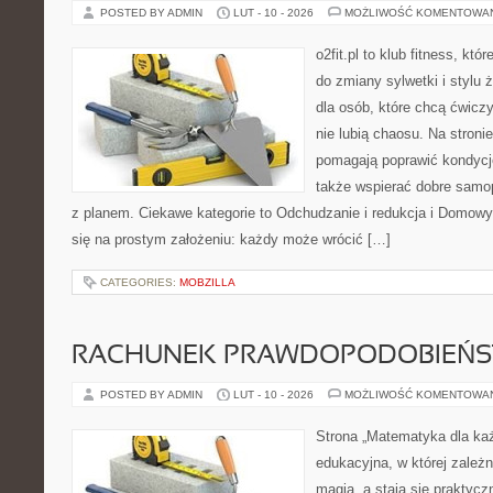
POSTED BY ADMIN
LUT - 10 - 2026
MOŻLIWOŚĆ KOMENTOWA
o2fit.pl to klub fitness, któ
do zmiany sylwetki i stylu 
dla osób, które chcą ćwicz
nie lubią chaosu. Na stronie
pomagają poprawić kondycj
także wspierać dobre samop
z planem. Ciekawe kategorie to Odchudzanie i redukcja i Domowy tr
się na prostym założeniu: każdy może wrócić […]
CATEGORIES:
MOBZILLA
RACHUNEK PRAWDOPODOBIEŃ
POSTED BY ADMIN
LUT - 10 - 2026
MOŻLIWOŚĆ KOMENTOWA
Strona „Matematyka dla każ
edukacyjna, w której zależn
magią, a stają się praktycz