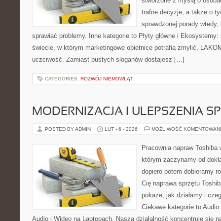
stworzone z myślą o osoba
trafne decyzje, a także o ty
sprawdzonej porady wtedy,
sprawiać problemy. Inne kategorie to Płyty główne i Ekosystemy: 
świecie, w którym marketingowe obietnice potrafią zmylić, LAKOM
uczciwość. Zamiast pustych sloganów dostajesz […]
CATEGORIES:
ROZWÓJ NIEMOWLĄT
MODERNIZACJA I ULEPSZENIA S
POSTED BY ADMIN
LUT - 6 - 2026
MOŻLIWOŚĆ KOMENTOWAN
Pracownia napraw Toshiba 
którym zaczynamy od dokład
dopiero potem dobieramy roz
Cię naprawa sprzętu Toshib
pokaże, jak działamy i cz
Ciekawe kategorie to Audio
Audio i Wideo na Laptopach. Nasza działalność koncentruje się n