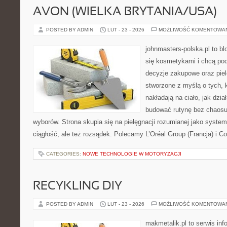
AVON (WIELKA BRYTANIA/USA)
POSTED BY ADMIN
LUT - 23 - 2026
MOŻLIWOŚĆ KOMENTOWA
johnmasters-polska.pl to blo
się kosmetykami i chcą po
decyzje zakupowe oraz piel
stworzone z myślą o tych, k
nakładają na ciało, jak dzia
budować rutynę bez chaos
wyborów. Strona skupia się na pielęgnacji rozumianej jako system
ciągłość, ale też rozsądek. Polecamy L’Oréal Group (Francja) i Co
CATEGORIES:
NOWE TECHNOLOGIE W MOTORYZACJI
RECYKLING DIY
POSTED BY ADMIN
LUT - 23 - 2026
MOŻLIWOŚĆ KOMENTOWA
makmetalik.pl to serwis in