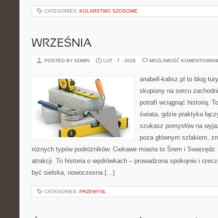
CATEGORIES:
KOLARSTWO SZOSOWE
WRZEŚNIA
POSTED BY ADMIN
LUT - 7 - 2026
MOŻLIWOŚĆ KOMENTOWAN
anabell-kalisz.pl to blog t
skupiony na sercu zachodnie
potrafi wciągnąć historią. 
świata, gdzie praktyka łączy
szukasz pomysłów na wyjaz
poza głównym szlakiem, zna
różnych typów podróżników. Ciekawe miasta to Śrem i Swarzędz. T
atrakcji. To historia o wędrówkach – prowadzona spokojnie i rzecz
być sielska, nowoczesna […]
CATEGORIES:
PRZEMYSŁ