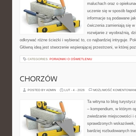
maluchach oraz o opiekuna
uczenie się w sposób łagod
informacje są podawane jak
ćwiczenia zamieniają się w
rozwijanie z wyobraźnią, d
odkrywać różne ścieżki i wybierać to, co najbardziej intryguje. Pol
Główną ideą jest stworzenie wspierającej przestrzeni, w której p
CATEGORIES:
PORADNIKI O OŚWIETLENIU
CHORZÓW
POSTED BY ADMIN
LUT - 4 - 2026
MOŻLIWOŚĆ KOMENTOWAN
Ta witryna to blog turysty
– kompendium, w którym o
zwiedzanie miejscowości i o
sprawdzonych wskazówek, 
bardziej rozbudowanych tra