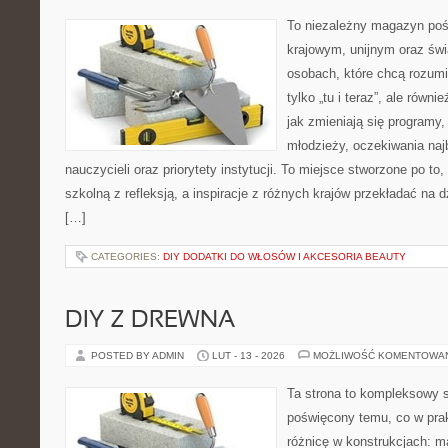
To niezależny magazyn poś
krajowym, unijnym oraz św
osobach, które chcą rozumie
tylko „tu i teraz”, ale równ
jak zmieniają się programy,
młodzieży, oczekiwania naj
nauczycieli oraz priorytety instytucji. To miejsce stworzone po to
szkolną z refleksją, a inspiracje z różnych krajów przekładać na
[…]
CATEGORIES:
DIY DODATKI DO WŁOSÓW I AKCESORIA BEAUTY
DIY Z DREWNA
POSTED BY ADMIN
LUT - 13 - 2026
MOŻLIWOŚĆ KOMENTOWA
Ta strona to kompleksowy 
poświęcony temu, co w prak
różnicę w konstrukcjach: m