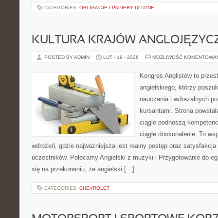
CATEGORIES:
OBLIGACJE I PAPIERY DŁUŻNE
KULTURA KRAJÓW ANGLOJĘZYC
POSTED BY ADMIN
LUT - 19 - 2026
MOŻLIWOŚĆ KOMENTOWA
Kongres Anglistów to przest
angielskiego, którzy poszu
nauczania i wdrażalnych p
kursantami. Strona powstał
ciągle podnoszą kompetencj
ciągłe doskonalenie. To wspó
wdrożeń, gdzie najważniejsza jest realny postęp oraz satysfakcja 
uczestników. Polecamy Angielski z muzyki i Przygotowanie do eg
się na przekonaniu, że angielski […]
CATEGORIES:
CHEVROLET